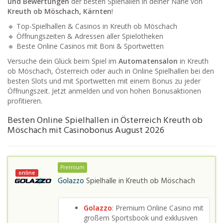
und Bewertungen
der besten Spiehallen in deiner Nähe von
Kreuth ob Möschach, Kärnten
!
🔹 Top-Spielhallen & Casinos in Kreuth ob Möschach
🔹 Öffnungszeiten & Adressen aller Spielotheken
🔹 Beste Online Casinos mit Boni & Sportwetten
Versuche dein Glück beim Spiel im
Automatensalon
in Kreuth
ob Möschach, Österreich oder auch in Online Spielhallen bei den
besten Slots und mit Sportwetten mit einem Bonus zu jeder
Öffnungszeit. Jetzt anmelden und von hohen Bonusaktionen
profitieren.
Besten Online Spielhallen in Österreich Kreuth ob
Möschach mit Casinobonus August 2026
Premium
online
Golazzo
Spielhalle in
Kreuth ob Möschach
Golazzo
: Premium Online Casino mit
großem Sportsbook und exklusiven