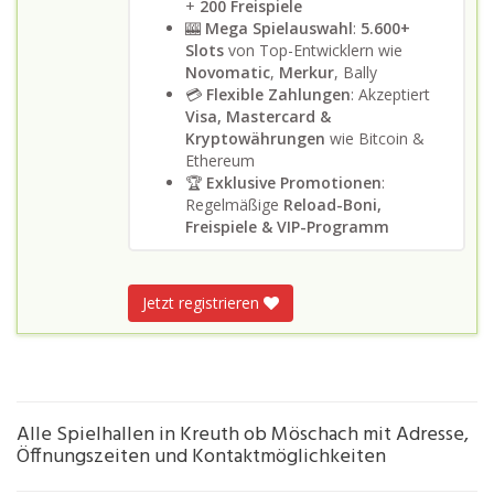
+
200 Freispiele
🎰
Mega Spielauswahl
:
5.600+
Slots
von Top-Entwicklern wie
Novomatic
,
Merkur
, Bally
💳
Flexible Zahlungen
: Akzeptiert
Visa, Mastercard &
Kryptowährungen
wie Bitcoin &
Ethereum
🏆
Exklusive Promotionen
:
Regelmäßige
Reload-Boni,
Freispiele & VIP-Programm
Jetzt registrieren
Alle Spielhallen in Kreuth ob Möschach mit Adresse,
Öffnungszeiten und Kontaktmöglichkeiten