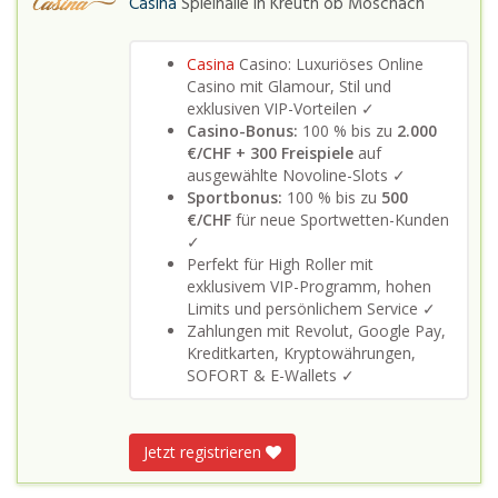
Casina
Spielhalle in
Kreuth ob Möschach
Casina
Casino: Luxuriöses Online
Casino mit Glamour, Stil und
exklusiven VIP-Vorteilen ✓
Casino-Bonus:
100 % bis zu
2.000
€/CHF + 300 Freispiele
auf
ausgewählte Novoline-Slots ✓
Sportbonus:
100 % bis zu
500
€/CHF
für neue Sportwetten-Kunden
✓
Perfekt für High Roller mit
exklusivem VIP-Programm, hohen
Limits und persönlichem Service ✓
Zahlungen mit Revolut, Google Pay,
Kreditkarten, Kryptowährungen,
SOFORT & E-Wallets ✓
Jetzt registrieren