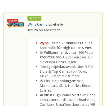
Premium
online
Wyns Casino
Spielhalle in
Kreuth ob Möschach
Wyns
Casino – Exklusives Online
Spielhalle für High Roller & VIPs!
🎁
Willkommensbonus:
100 % bis
€500/CHF 500
+ 200 Freispiele auf
die ersten Einzahlungen
Riesige Spielauswahl:
Über 5.500
Slots & Top-Games von Novo,
Mekru, Pragmatic & mehr
💳
Flexible Zahlungen:
Visa,
Mastercard, Skrill, Neteller, Bitcoin,
Ethereum
👑
VIP & High Roller Vorteile:
Hohe
Einsatzlimits, exklusive Reload-Boni,
Cashback & maßgeschneidertes VIP-