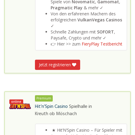
Spiele von
Novomatic
,
Gamomat
,
Pragmatic Play
& mehr ✓
Von den erfahrenen Machern des
erfolgreichen
VulkanVegas Casinos
✓
Schnelle Zahlungen mit
SOFORT
,
Paysafe, Crypto und mehr ✓
👉 Hier >> zum
FieryPlay Testbericht
Jetzt registrieren
Premium
online
Hit’n’Spin Casino
Spielhalle in
Kreuth ob Möschach
★ Hit’N’Spin Casino – Für Spieler mit