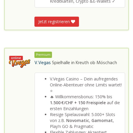
Kreditkarten, Crypto &E-Wallets ✓
Jetzt registrieren
Premium
online
V.Vegas
Spielhalle in
Kreuth ob Möschach
V.Vegas Casino – Dein aufregendes
Online-Abenteuer ohne Limits wartet!
⭐
🔥 Willkommensbonus: 150% bis
1.500 €/CHF + 150 Freispiele
auf die
ersten Einzahlungen
Riesige Spielauswahl: 5.000+ Slots
von z.B.
Novomatic
,
Gamomat
,
Play’n GO & Pragmatic
Flexible Zahlungen: Akzeptiert