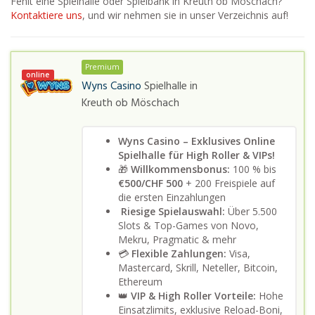
Fehlt eine Spielhalle oder Spielbank in Kreuth ob Möschach?
Kontaktiere uns
, und wir nehmen sie in unser Verzeichnis auf!
Premium
online
Wyns Casino
Spielhalle in
Kreuth ob Möschach
Wyns Casino – Exklusives Online
Spielhalle für High Roller & VIPs!
🎁
Willkommensbonus:
100 % bis
€500/CHF 500
+ 200 Freispiele auf
die ersten Einzahlungen
Riesige Spielauswahl:
Über 5.500
Slots & Top-Games von Novo,
Mekru, Pragmatic & mehr
💳
Flexible Zahlungen:
Visa,
Mastercard, Skrill, Neteller, Bitcoin,
Ethereum
👑
VIP & High Roller Vorteile:
Hohe
Einsatzlimits, exklusive Reload-Boni,