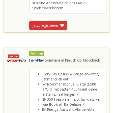
❌ Keine Anbindung an das OASIS-
Spielersperrsystem
Jetzt registrieren
Premium
online
FieryPlay
Spielhalle in
Kreuth ob Möschach
FieryPlay Casino – Lange erwartet,
jetzt endlich da!
Willkommensbonus: Bis zu
2.500
€
/CHF mit satten 450 % auf deine
ersten Einzahlungen ✓
🎁 350 Freispiele – z. B. für Klassiker
wie
Book of Ra Deluxe
✓
🎰 Riesige Auswahl: Alle beliebten