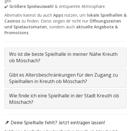
gibt
✔️
Größere Spielauswahl
& entspannte Atmosphäre
Alternativ kannst du auch
Apps
nutzen, um
lokale Spielhallen &
Casinos
zu finden. Diese zeigen dir nicht nur
Öffnungszeiten
und Spielautomaten
, sondern auch
aktuelle Angebote &
Promotions
.
Wo ist die beste Spielhalle in meiner Nähe Kreuth
ob Möschach?
Gibt es Altersbeschränkungen für den Zugang zu
Spielhallen in Kreuth ob Möschach?
Wie finde ich eine Spielhalle in der Stadt Kreuth ob
Möschach?
📌
Deine Spielhalle fehlt? Jetzt eintragen lassen!