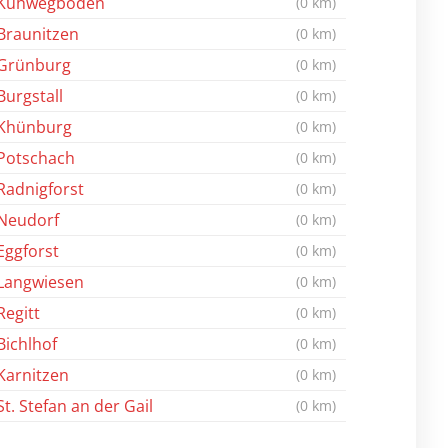
Kühwegboden
(0 km)
Braunitzen
(0 km)
Grünburg
(0 km)
Burgstall
(0 km)
Khünburg
(0 km)
Potschach
(0 km)
Radnigforst
(0 km)
Neudorf
(0 km)
Eggforst
(0 km)
Langwiesen
(0 km)
Regitt
(0 km)
Bichlhof
(0 km)
Karnitzen
(0 km)
St. Stefan an der Gail
(0 km)