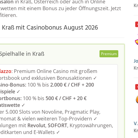
salon
in Kraß, Österreich oder auch in Online
K
twetten mit einem Bonus zu jeder Öffnungszeit. Jetzt
tieren.
ch Kraß mit Casinobonus August 2026
Spielhalle in
Kraß
Premium
J
K
lazzo
: Premium Online Casino mit großem
ortsbook und exklusiven Bonusaktionen ✓
sino-Bonus:
100 % bis
2.000 € / CHF + 200
ispiele
✓
ortbonus:
100 % bis
500 € / CHF + 20 €
atiswette
✓
r 5.000 Slots von Novoline, Pragmatic Play,
momat & vielen weiteren Top-Providern ✓
V
hlungen mit
Revolut
,
SOFORT
, Kryptowährungen,
K
ditkarten und E-Wallets ✓