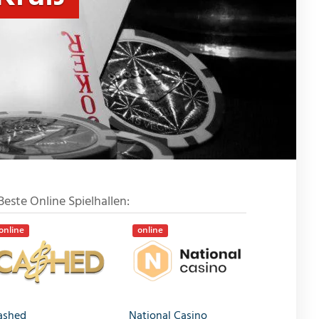
Beste Online Spielhallen:
online
online
ashed
National Casino