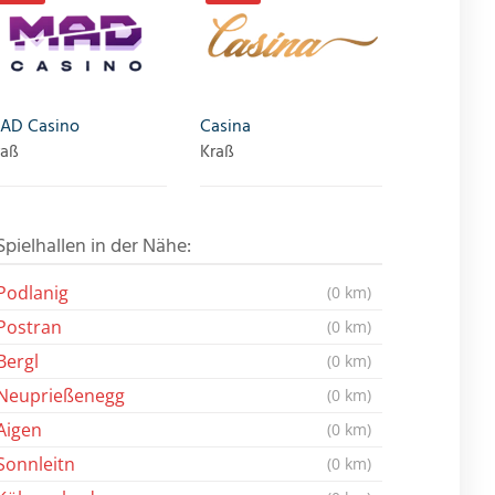
AD Casino
Casina
raß
Kraß
Spielhallen in der Nähe:
Podlanig
(0 km)
Postran
(0 km)
Bergl
(0 km)
Neuprießenegg
(0 km)
Aigen
(0 km)
Sonnleitn
(0 km)