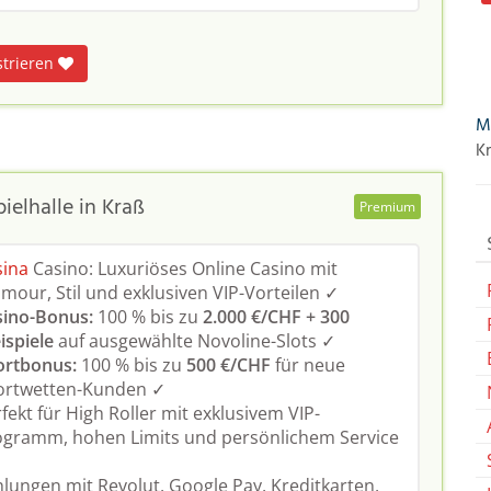
istrieren
M
K
pielhalle in
Kraß
Premium
sina
Casino: Luxuriöses Online Casino mit
mour, Stil und exklusiven VIP-Vorteilen ✓
sino-Bonus:
100 % bis zu
2.000 €/CHF + 300
ispiele
auf ausgewählte Novoline-Slots ✓
ortbonus:
100 % bis zu
500 €/CHF
für neue
ortwetten-Kunden ✓
fekt für High Roller mit exklusivem VIP-
ogramm, hohen Limits und persönlichem Service
lungen mit Revolut, Google Pay, Kreditkarten,