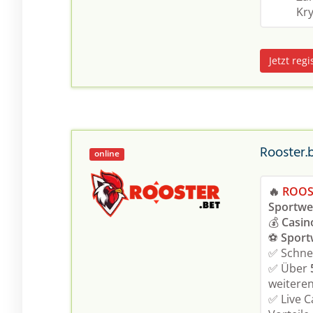
Kr
Jetzt reg
Rooster.
online
🔥
ROOS
Sportwe
💰
Casin
⚽
Sport
✅ Schnel
✅ Über
weitere
✅ Live C