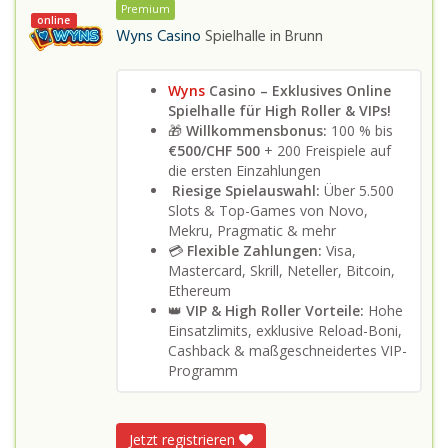
Premium
online
Wyns Casino
Spielhalle in
Brunn
Wyns
Casino – Exklusives Online
Spielhalle für High Roller & VIPs!
🎁
Willkommensbonus:
100 % bis
€500/CHF 500
+ 200 Freispiele auf
die ersten Einzahlungen
Riesige Spielauswahl:
Über 5.500
Slots & Top-Games von Novo,
Mekru, Pragmatic & mehr
💳
Flexible Zahlungen:
Visa,
Mastercard, Skrill, Neteller, Bitcoin,
Ethereum
👑
VIP & High Roller Vorteile:
Hohe
Einsatzlimits, exklusive Reload-Boni,
Cashback & maßgeschneidertes VIP-
Programm
Jetzt registrieren