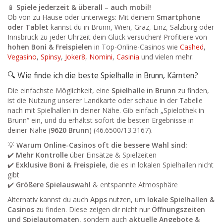
📱
Spiele jederzeit & überall – auch mobil!
Ob von zu Hause oder unterwegs: Mit deinem
Smartphone
oder Tablet
kannst du in Brunn, Wien, Graz, Linz, Salzburg oder
Innsbruck zu jeder Uhrzeit dein Glück versuchen! Profitiere von
hohen Boni & Freispielen
in Top-Online-Casinos wie
Cashed
,
Vegasino
,
Spinsy
,
Joker8
,
Nomini
,
Casinia
und vielen mehr.
🔍 Wie finde ich die beste Spielhalle in Brunn, Kärnten?
Die einfachste Möglichkeit, eine
Spielhalle in Brunn
zu finden,
ist die Nutzung unserer Landkarte oder schaue in der Tabelle
nach mit Spielhallen in deiner Nähe. Gib einfach „Spielothek in
Brunn“ ein, und du erhältst sofort die besten Ergebnisse in
deiner Nähe (
9620 Brunn
) (46.6500/13.3167).
💡
Warum Online-Casinos oft die bessere Wahl sind:
✔️
Mehr Kontrolle
über Einsätze & Spielzeiten
✔️
Exklusive Boni & Freispiele
, die es in lokalen Spielhallen nicht
gibt
✔️
Größere Spielauswahl
& entspannte Atmosphäre
Alternativ kannst du auch
Apps
nutzen, um
lokale Spielhallen &
Casinos
zu finden. Diese zeigen dir nicht nur
Öffnungszeiten
und Spielautomaten
, sondern auch
aktuelle Angebote &