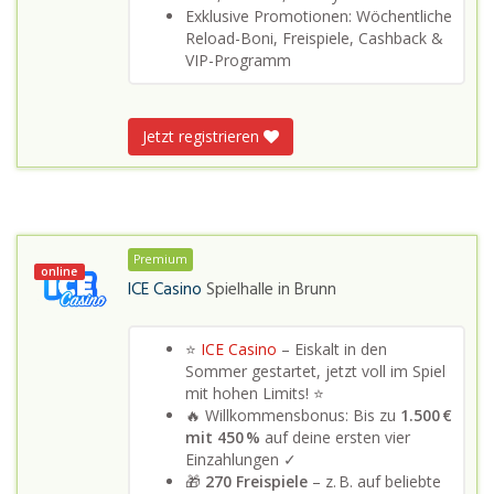
Exklusive Promotionen: Wöchentliche
Reload-Boni, Freispiele, Cashback &
VIP-Programm
Jetzt registrieren
Premium
online
ICE Casino
Spielhalle in
Brunn
⭐
ICE Casino
– Eiskalt in den
Sommer gestartet, jetzt voll im Spiel
mit hohen Limits! ⭐
🔥 Willkommensbonus: Bis zu
1.500 €
mit 450 %
auf deine ersten vier
Einzahlungen ✓
🎁
270 Freispiele
– z. B. auf beliebte