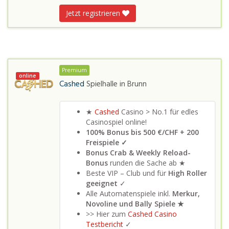
Jetzt registrieren
Premium
online
Cashed
Spielhalle in
Brunn
★
Cashed
Casino > No.1 für edles
Casinospiel online!
100% Bonus bis 500 €/CHF + 200
Freispiele ✓
Bonus Crab &
Weekly Reload-
Bonus
runden die Sache ab ★
Beste VIP – Club und für
High Roller
geeignet
✓
Alle Automatenspiele inkl.
Merkur,
Novoline und Bally Spiele ★
>> Hier zum
Cashed Casino
Testbericht
✓