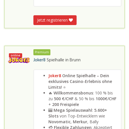
Jetzt registrieren
Premium
online
Joker8
Spielhalle in
Brunn
Joker8
Online Spielhalle – Dein
exklusives Casino-Erlebnis ohne
Limits!
⭐
🔥
Willkommensbonus
: 100 % bis
zu
500 €/CHF
& 50 % bis
1000€/CHF
+
200 Freispiele
🎰
Mega Spielauswahl
:
5.600+
Slots
von Top-Entwicklern wie
Novomatic
,
Merkur
, Bally
💳
Flexible Zahlungen
: Akzeptiert