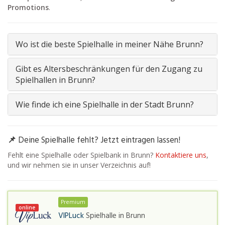
Promotions
.
Wo ist die beste Spielhalle in meiner Nähe Brunn?
Gibt es Altersbeschränkungen für den Zugang zu
Spielhallen in Brunn?
Wie finde ich eine Spielhalle in der Stadt Brunn?
📌
Deine Spielhalle fehlt? Jetzt eintragen lassen!
Fehlt eine Spielhalle oder Spielbank in Brunn?
Kontaktiere uns
,
und wir nehmen sie in unser Verzeichnis auf!
Premium
online
VIPLuck
Spielhalle in
Brunn