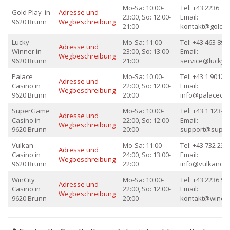
Mo-Sa: 10:00-
Tel: +43 2236 78
Gold Play in
Adresse und
23:00, So: 12:00-
Email:
9620 Brunn
Wegbeschreibung
21:00
kontakt@goldpl
Lucky
Mo-Sa: 11:00-
Tel: +43 463 890
Adresse und
Winner in
23:00, So: 13:00-
Email:
Wegbeschreibung
9620 Brunn
21:00
service@luckyw
Palace
Mo-Sa: 10:00-
Tel: +43 1 90123
Adresse und
Casino in
22:00, So: 12:00-
Email:
Wegbeschreibung
9620 Brunn
20:00
info@palacecas
SuperGame
Mo-Sa: 10:00-
Tel: +43 1 12345
Adresse und
Casino in
22:00, So: 12:00-
Email:
Wegbeschreibung
9620 Brunn
20:00
support@super
Vulkan
Mo-Sa: 11:00-
Tel: +43 732 234
Adresse und
Casino in
24:00, So: 13:00-
Email:
Wegbeschreibung
9620 Brunn
22:00
info@vulkancas
WinCity
Mo-Sa: 10:00-
Tel: +43 2236 56
Adresse und
Casino in
22:00, So: 12:00-
Email:
Wegbeschreibung
9620 Brunn
20:00
kontakt@wincity