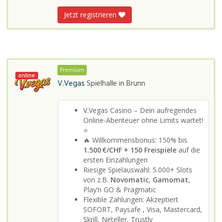
Jetzt registrieren
Premium
online
V.Vegas
Spielhalle in
Brunn
V.Vegas Casino – Dein aufregendes
Online-Abenteuer ohne Limits wartet!
⭐
🔥 Willkommensbonus: 150% bis
1.500 €/CHF + 150 Freispiele
auf die
ersten Einzahlungen
Riesige Spielauswahl: 5.000+ Slots
von z.B.
Novomatic
,
Gamomat
,
Play’n GO & Pragmatic
Flexible Zahlungen: Akzeptiert
SOFORT, Paysafe , Visa, Mastercard,
Skrill, Neteller, Trustly