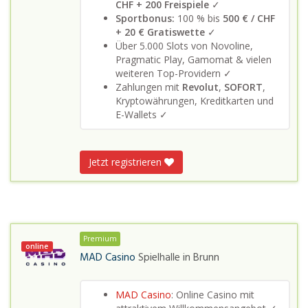
CHF + 200 Freispiele
✓
Sportbonus:
100 % bis
500 € / CHF
+ 20 € Gratiswette
✓
Über 5.000 Slots von Novoline,
Pragmatic Play, Gamomat & vielen
weiteren Top-Providern ✓
Zahlungen mit
Revolut
,
SOFORT
,
Kryptowährungen, Kreditkarten und
E-Wallets ✓
Jetzt registrieren
Premium
online
MAD Casino
Spielhalle in
Brunn
MAD Casino
: Online Casino mit