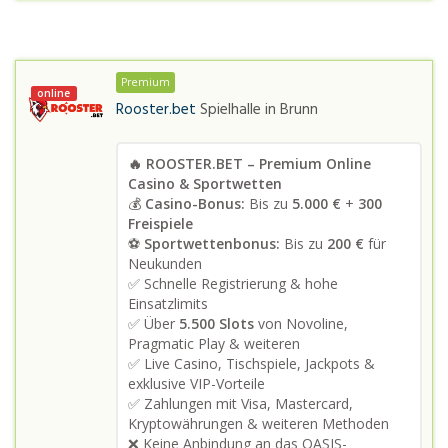
Premium
online
Rooster.bet
Spielhalle in
Brunn
🔥 ROOSTER.BET – Premium Online
Casino & Sportwetten
💰
Casino-Bonus:
Bis zu
5.000 €
+
300
Freispiele
⚽
Sportwettenbonus:
Bis zu
200 €
für
Neukunden
✅ Schnelle Registrierung & hohe
Einsatzlimits
✅ Über
5.500 Slots
von Novoline,
Pragmatic Play & weiteren
✅ Live Casino, Tischspiele, Jackpots &
exklusive VIP-Vorteile
✅ Zahlungen mit Visa, Mastercard,
Kryptowährungen & weiteren Methoden
❌ Keine Anbindung an das OASIS-