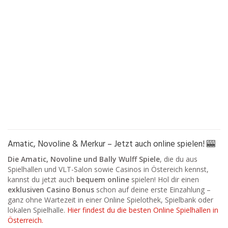
Amatic, Novoline & Merkur – Jetzt auch online spielen! 🎰
Die Amatic, Novoline und Bally Wulff Spiele
, die du aus
Spielhallen und VLT-Salon sowie Casinos in Östereich kennst,
kannst du jetzt auch
bequem online
spielen! Hol dir einen
exklusiven Casino Bonus
schon auf deine erste Einzahlung –
ganz ohne Wartezeit in einer Online Spielothek, Spielbank oder
lokalen Spielhalle.
Hier findest du die besten Online Spielhallen in
Österreich.