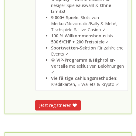
riesiger Spieleauswahl &
Ohne
Limits
!
9.000+ Spiele:
Slots von
Merkur/Novomatic/Bally & Mehr!,
Tischspiele & Live-Casino ✓
100 % Willkommensbonus
bis
500 €/CHF + 200 Freispiele
✓
Sportwetten-Sektion
für zahlreiche
Events ✓
💎
VIP-Programm & Highroller-
Vorteile
mit exklusiven Belohnungen
✓
Vielfältige Zahlungsmethoden:
Kreditkarten, E-Wallets & Krypto ✓
Jetzt registrieren