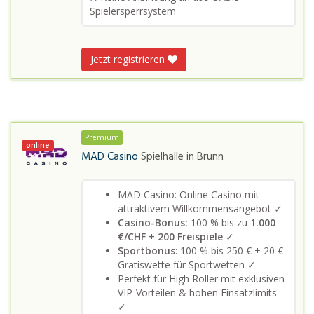
Spielersperrsystem
Jetzt registrieren
Premium
online
MAD Casino
Spielhalle in
Brunn
MAD Casino: Online Casino mit
attraktivem Willkommensangebot ✓
Casino-Bonus:
100 % bis zu
1.000
€/CHF + 200 Freispiele
✓
Sportbonus
: 100 % bis 250 € + 20 €
Gratiswette für Sportwetten ✓
Perfekt für High Roller mit exklusiven
VIP-Vorteilen & hohen Einsatzlimits
✓