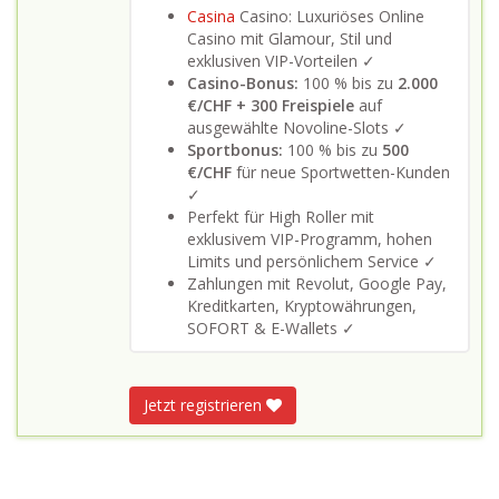
Casina
Casino: Luxuriöses Online
Casino mit Glamour, Stil und
exklusiven VIP-Vorteilen ✓
Casino-Bonus:
100 % bis zu
2.000
€/CHF + 300 Freispiele
auf
ausgewählte Novoline-Slots ✓
Sportbonus:
100 % bis zu
500
€/CHF
für neue Sportwetten-Kunden
✓
Perfekt für High Roller mit
exklusivem VIP-Programm, hohen
Limits und persönlichem Service ✓
Zahlungen mit Revolut, Google Pay,
Kreditkarten, Kryptowährungen,
SOFORT & E-Wallets ✓
Jetzt registrieren