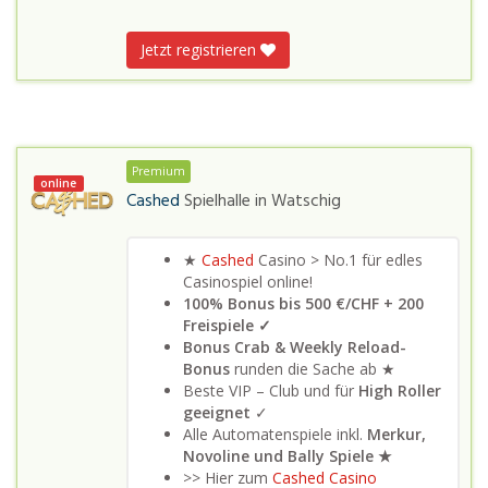
Jetzt registrieren
Premium
online
Cashed
Spielhalle in
Watschig
★
Cashed
Casino > No.1 für edles
Casinospiel online!
100% Bonus bis 500 €/CHF + 200
Freispiele ✓
Bonus Crab &
Weekly Reload-
Bonus
runden die Sache ab ★
Beste VIP – Club und für
High Roller
geeignet
✓
Alle Automatenspiele inkl.
Merkur,
Novoline und Bally Spiele ★
>> Hier zum
Cashed Casino