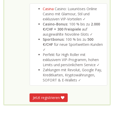
Casina
Casino: Luxuriöses Online
Casino mit Glamour, Stil und
exklusiven VIP-Vorteilen ✓
Casino-Bonus:
100 % bis zu
2.000
€/CHF + 300 Freispiele
auf
ausgewählte Novoline-Slots ✓
Sportbonus:
100 % bis zu
500
€/CHF
für neue Sportwetten-Kunden
✓
Perfekt für High Roller mit
exklusivem VIP-Programm, hohen
Limits und persönlichem Service ✓
Zahlungen mit Revolut, Google Pay,
Kreditkarten, Kryptowährungen,
SOFORT & E-Wallets ✓
Jetzt registrieren