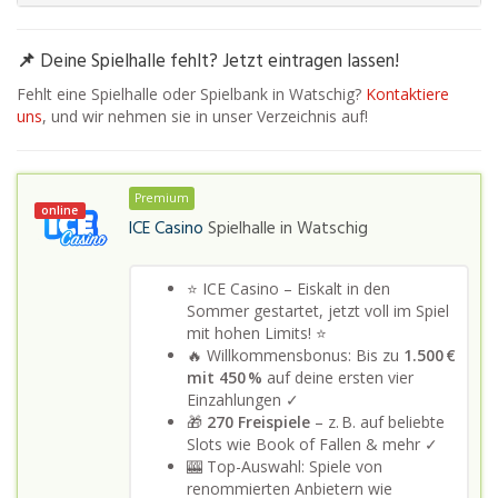
📌
Deine Spielhalle fehlt? Jetzt eintragen lassen!
Fehlt eine Spielhalle oder Spielbank in Watschig?
Kontaktiere
uns
, und wir nehmen sie in unser Verzeichnis auf!
Premium
online
ICE Casino
Spielhalle in
Watschig
⭐ ICE Casino – Eiskalt in den
Sommer gestartet, jetzt voll im Spiel
mit hohen Limits! ⭐
🔥 Willkommensbonus: Bis zu
1.500 €
mit 450 %
auf deine ersten vier
Einzahlungen ✓
🎁
270 Freispiele
– z. B. auf beliebte
Slots wie Book of Fallen & mehr ✓
🎰 Top-Auswahl: Spiele von
renommierten Anbietern wie