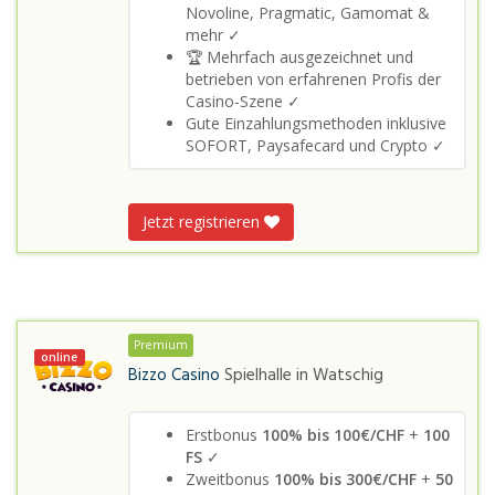
Novoline, Pragmatic, Gamomat &
mehr ✓
🏆 Mehrfach ausgezeichnet und
betrieben von erfahrenen Profis der
Casino-Szene ✓
Gute Einzahlungsmethoden inklusive
SOFORT, Paysafecard und Crypto ✓
Jetzt registrieren
Premium
online
Bizzo Casino
Spielhalle in
Watschig
Erstbonus
100% bis 100€/CHF
+
100
FS
✓
Zweitbonus
100% bis 300€/CHF
+
50