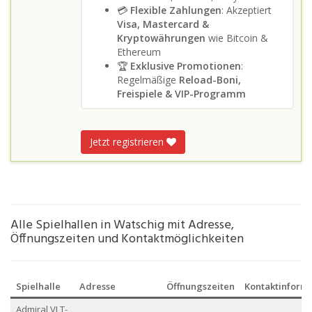
💳
Flexible Zahlungen
: Akzeptiert
Visa, Mastercard &
Kryptowährungen
wie Bitcoin &
Ethereum
🏆
Exklusive Promotionen
:
Regelmäßige
Reload-Boni,
Freispiele & VIP-Programm
Jetzt registrieren
Alle Spielhallen in Watschig mit Adresse,
Öffnungszeiten und Kontaktmöglichkeiten
Spielhalle
Adresse
Öffnungszeiten
Kontaktinform
Admiral VLT-