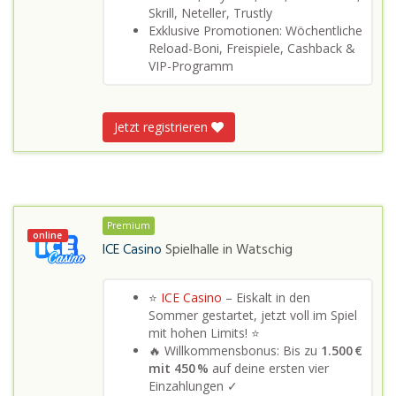
Skrill, Neteller, Trustly
Exklusive Promotionen: Wöchentliche
Reload-Boni, Freispiele, Cashback &
VIP-Programm
Jetzt registrieren
Premium
online
ICE Casino
Spielhalle in
Watschig
⭐
ICE Casino
– Eiskalt in den
Sommer gestartet, jetzt voll im Spiel
mit hohen Limits! ⭐
🔥 Willkommensbonus: Bis zu
1.500 €
mit 450 %
auf deine ersten vier
Einzahlungen ✓