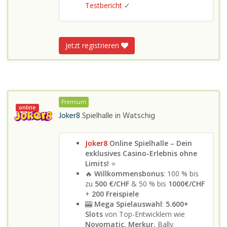
Testbericht
✓
Jetzt registrieren
Premium
online
Joker8
Spielhalle in
Watschig
Joker8
Online Spielhalle – Dein
exklusives Casino-Erlebnis ohne
Limits!
⭐
🔥
Willkommensbonus
: 100 % bis
zu
500 €/CHF
& 50 % bis
1000€/CHF
+
200 Freispiele
🎰
Mega Spielauswahl
:
5.600+
Slots
von Top-Entwicklern wie
Novomatic
,
Merkur
, Bally