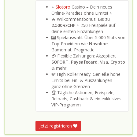
⭐
Slotoro
Casino – Dein neues
Online-Paradies ohne Limits! ⭐
🔥 Willkommensbonus: Bis zu
2.500 €/CHF
+ 250 Freispiele auf
deine ersten Einzahlungen
🎰 Spielauswahl: Über 5.000 Slots von
Top-Providern wie
Novoline
,
Gamomat, Pragmatic
💳 Flexible Zahlungen: Akzeptiert
SOFORT
,
Paysafecard
, Visa,
Crypto
& mehr
💸 High Roller ready: Genieße hohe
Limits bei Ein- & Auszahlungen –
ganz ohne Grenzen
🏆 Tägliche Aktionen, Freispiele,
Reloads, Cashback & ein exklusives
VIP-Programm
Jetzt registrieren