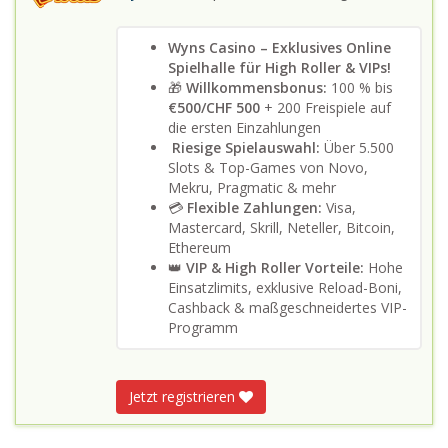
Wyns Casino – Exklusives Online
Spielhalle für High Roller & VIPs!
🎁
Willkommensbonus:
100 % bis
€500/CHF 500
+ 200 Freispiele auf
die ersten Einzahlungen
Riesige Spielauswahl:
Über 5.500
Slots & Top-Games von Novo,
Mekru, Pragmatic & mehr
💳
Flexible Zahlungen:
Visa,
Mastercard, Skrill, Neteller, Bitcoin,
Ethereum
👑
VIP & High Roller Vorteile:
Hohe
Einsatzlimits, exklusive Reload-Boni,
Cashback & maßgeschneidertes VIP-
Programm
Jetzt registrieren