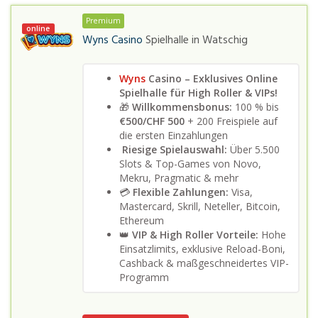
Premium
online
Wyns Casino
Spielhalle in
Watschig
Wyns
Casino – Exklusives Online
Spielhalle für High Roller & VIPs!
🎁
Willkommensbonus:
100 % bis
€500/CHF 500
+ 200 Freispiele auf
die ersten Einzahlungen
Riesige Spielauswahl:
Über 5.500
Slots & Top-Games von Novo,
Mekru, Pragmatic & mehr
💳
Flexible Zahlungen:
Visa,
Mastercard, Skrill, Neteller, Bitcoin,
Ethereum
👑
VIP & High Roller Vorteile:
Hohe
Einsatzlimits, exklusive Reload-Boni,
Cashback & maßgeschneidertes VIP-
Programm