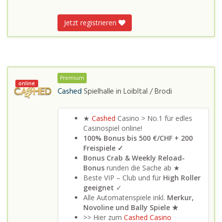
Jetzt registrieren
Premium
online
Cashed
Spielhalle in
Loibltal / Brodi
★
Cashed
Casino > No.1 für edles
Casinospiel online!
100% Bonus bis 500 €/CHF + 200
Freispiele ✓
Bonus Crab &
Weekly Reload-
Bonus
runden die Sache ab ★
Beste VIP – Club und für
High Roller
geeignet
✓
Alle Automatenspiele inkl.
Merkur,
Novoline und Bally Spiele ★
>> Hier zum
Cashed Casino