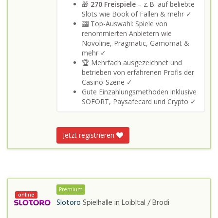
🎁
270 Freispiele
– z. B. auf beliebte
Slots wie Book of Fallen & mehr ✓
🎰 Top-Auswahl: Spiele von
renommierten Anbietern wie
Novoline, Pragmatic, Gamomat &
mehr ✓
🏆 Mehrfach ausgezeichnet und
betrieben von erfahrenen Profis der
Casino-Szene ✓
Gute Einzahlungsmethoden inklusive
SOFORT, Paysafecard und Crypto ✓
Jetzt registrieren
Premium
online
Slotoro
Spielhalle in
Loibltal / Brodi