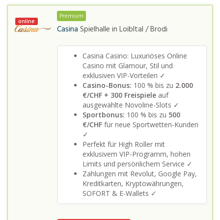
Premium
online
Casina
Spielhalle in
Loibltal / Brodi
Casina Casino: Luxuriöses Online
Casino mit Glamour, Stil und
exklusiven VIP-Vorteilen ✓
Casino-Bonus:
100 % bis zu
2.000
€/CHF + 300 Freispiele
auf
ausgewählte Novoline-Slots ✓
Sportbonus:
100 % bis zu
500
€/CHF
für neue Sportwetten-Kunden
✓
Perfekt für High Roller mit
exklusivem VIP-Programm, hohen
Limits und persönlichem Service ✓
Zahlungen mit Revolut, Google Pay,
Kreditkarten, Kryptowährungen,
SOFORT & E-Wallets ✓