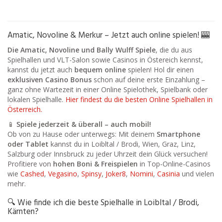
Amatic, Novoline & Merkur – Jetzt auch online spielen! 🎰
Die Amatic, Novoline und Bally Wulff Spiele
, die du aus
Spielhallen und VLT-Salon sowie Casinos in Östereich kennst,
kannst du jetzt auch
bequem online
spielen! Hol dir einen
exklusiven Casino Bonus
schon auf deine erste Einzahlung –
ganz ohne Wartezeit in einer Online Spielothek, Spielbank oder
lokalen Spielhalle.
Hier findest du die besten Online Spielhallen in
Österreich.
📱
Spiele jederzeit & überall – auch mobil!
Ob von zu Hause oder unterwegs: Mit deinem
Smartphone
oder Tablet
kannst du in Loibltal / Brodi, Wien, Graz, Linz,
Salzburg oder Innsbruck zu jeder Uhrzeit dein Glück versuchen!
Profitiere von
hohen Boni & Freispielen
in Top-Online-Casinos
wie
Cashed
,
Vegasino
,
Spinsy
,
Joker8
,
Nomini
,
Casinia
und vielen
mehr.
🔍 Wie finde ich die beste Spielhalle in Loibltal / Brodi,
Kärnten?