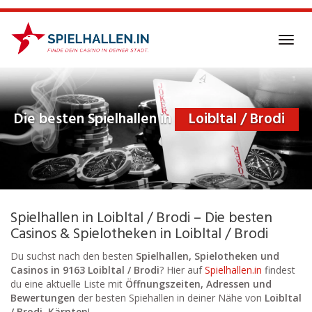
Skip
to
main
Toggl
content
navig
Die besten Spielhallen in
Loibltal / Brodi
Spielhallen in Loibltal / Brodi – Die besten
Casinos & Spielotheken in Loibltal / Brodi
Du suchst nach den besten
Spielhallen, Spielotheken und
Casinos in 9163 Loibltal / Brodi
? Hier auf
Spielhallen.in
findest
du eine aktuelle Liste mit
Öffnungszeiten, Adressen und
Bewertungen
der besten Spiehallen in deiner Nähe von
Loibltal
/ Brodi, Kärnten
!