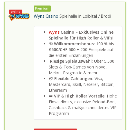
Premium
online
Wyns Casino
Spielhalle in
Loibltal / Brodi
Wyns
Casino – Exklusives Online
Spielhalle für High Roller & VIPs!
🎁
Willkommensbonus:
100 % bis
€500/CHF 500
+ 200 Freispiele auf
die ersten Einzahlungen
Riesige Spielauswahl:
Über 5.500
Slots & Top-Games von Novo,
Mekru, Pragmatic & mehr
💳
Flexible Zahlungen:
Visa,
Mastercard, Skrill, Neteller, Bitcoin,
Ethereum
👑
VIP & High Roller Vorteile:
Hohe
Einsatzlimits, exklusive Reload-Boni,
Cashback & maßgeschneidertes VIP-
Programm