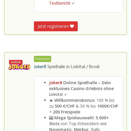
Testbericht
✓
Jetzt registrieren
Premium
online
Joker8
Spielhalle in
Loibltal / Brodi
Joker8
Online Spielhalle – Dein
exklusives Casino-Erlebnis ohne
Limits!
⭐
🔥
Willkommensbonus
: 100 % bis
zu
500 €/CHF
& 50 % bis
1000€/CHF
+
200 Freispiele
🎰
Mega Spielauswahl
:
5.600+
Slots
von Top-Entwicklern wie
Novomatic
,
Merkur
, Bally