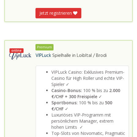
Jetzt registrieren
Premium
online
VIPLuck
Spielhalle in
Loibltal / Brodi
VIPLuck Casino: Exklusives Premium-
Casino für High Roller und echte VIP-
Spieler ✓
Casino-Bonus:
100 % bis zu
2.000
€/CHF + 300 Freispiele
✓
Sportbonus:
100 % bis zu
500
€/CHF
✓
Luxuriöses VIP-Programm mit
persönlichem Manager, extrem
hohen Limits ✓
Top-Slots von Novomatic, Pragmatic