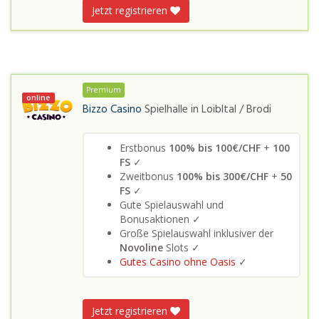
Jetzt registrieren
Premium
online
Bizzo Casino
Spielhalle in
Loibltal / Brodi
Erstbonus
100% bis 100€/CHF
+
100
FS
✓
Zweitbonus
100% bis 300€/CHF
+
50
FS
✓
Gute Spielauswahl und
Bonusaktionen ✓
Große Spielauswahl inklusiver der
Novoline
Slots ✓
Gutes Casino ohne Oasis
✓
Jetzt registrieren