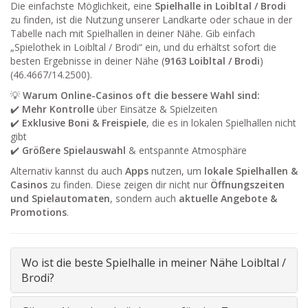
Die einfachste Möglichkeit, eine
Spielhalle in Loibltal / Brodi
zu finden, ist die Nutzung unserer Landkarte oder schaue in der
Tabelle nach mit Spielhallen in deiner Nähe. Gib einfach
„Spielothek in Loibltal / Brodi“ ein, und du erhältst sofort die
besten Ergebnisse in deiner Nähe (
9163 Loibltal / Brodi
)
(46.4667/14.2500).
💡
Warum Online-Casinos oft die bessere Wahl sind:
✔️
Mehr Kontrolle
über Einsätze & Spielzeiten
✔️
Exklusive Boni & Freispiele
, die es in lokalen Spielhallen nicht
gibt
✔️
Größere Spielauswahl
& entspannte Atmosphäre
Alternativ kannst du auch
Apps
nutzen, um
lokale Spielhallen &
Casinos
zu finden. Diese zeigen dir nicht nur
Öffnungszeiten
und Spielautomaten
, sondern auch
aktuelle Angebote &
Promotions
.
Wo ist die beste Spielhalle in meiner Nähe Loibltal /
Brodi?