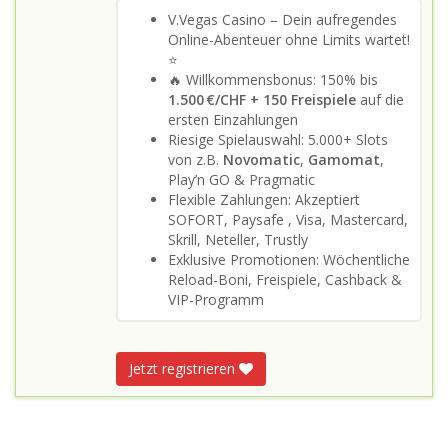
V.Vegas Casino – Dein aufregendes
Online-Abenteuer ohne Limits wartet!
⭐
🔥 Willkommensbonus: 150% bis
1.500 €/CHF + 150 Freispiele
auf die
ersten Einzahlungen
Riesige Spielauswahl: 5.000+ Slots
von z.B.
Novomatic
,
Gamomat
,
Play’n GO & Pragmatic
Flexible Zahlungen: Akzeptiert
SOFORT, Paysafe , Visa, Mastercard,
Skrill, Neteller, Trustly
Exklusive Promotionen: Wöchentliche
Reload-Boni, Freispiele, Cashback &
VIP-Programm
Jetzt registrieren