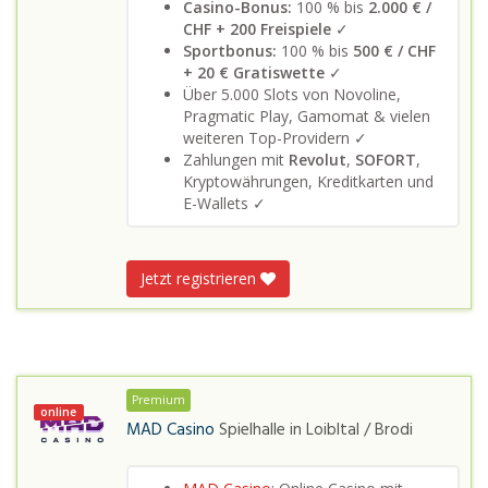
Casino-Bonus:
100 % bis
2.000 € /
CHF + 200 Freispiele
✓
Sportbonus:
100 % bis
500 € / CHF
+ 20 € Gratiswette
✓
Über 5.000 Slots von Novoline,
Pragmatic Play, Gamomat & vielen
weiteren Top-Providern ✓
Zahlungen mit
Revolut
,
SOFORT
,
Kryptowährungen, Kreditkarten und
E-Wallets ✓
Jetzt registrieren
Premium
online
MAD Casino
Spielhalle in
Loibltal / Brodi