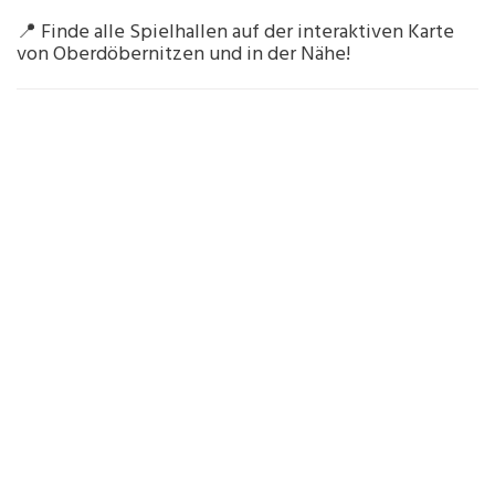
📍 Finde alle Spielhallen auf der interaktiven Karte
von Oberdöbernitzen und in der Nähe!