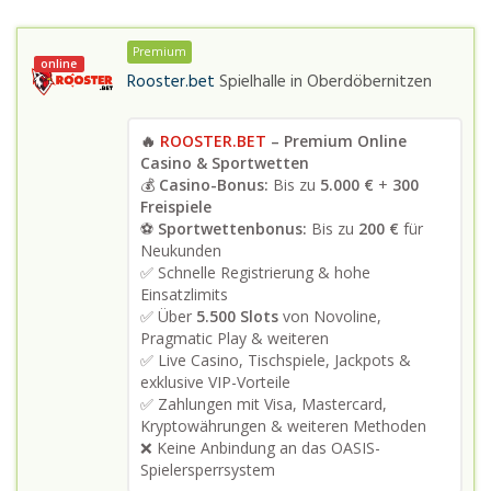
Premium
online
Rooster.bet
Spielhalle in
Oberdöbernitzen
🔥
ROOSTER.BET
– Premium Online
Casino & Sportwetten
💰
Casino-Bonus:
Bis zu
5.000 €
+
300
Freispiele
⚽
Sportwettenbonus:
Bis zu
200 €
für
Neukunden
✅ Schnelle Registrierung & hohe
Einsatzlimits
✅ Über
5.500 Slots
von Novoline,
Pragmatic Play & weiteren
✅ Live Casino, Tischspiele, Jackpots &
exklusive VIP-Vorteile
✅ Zahlungen mit Visa, Mastercard,
Kryptowährungen & weiteren Methoden
❌ Keine Anbindung an das OASIS-
Spielersperrsystem