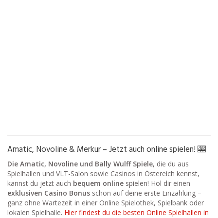
Amatic, Novoline & Merkur – Jetzt auch online spielen! 🎰
Die Amatic, Novoline und Bally Wulff Spiele
, die du aus
Spielhallen und VLT-Salon sowie Casinos in Östereich kennst,
kannst du jetzt auch
bequem online
spielen! Hol dir einen
exklusiven Casino Bonus
schon auf deine erste Einzahlung –
ganz ohne Wartezeit in einer Online Spielothek, Spielbank oder
lokalen Spielhalle.
Hier findest du die besten Online Spielhallen in