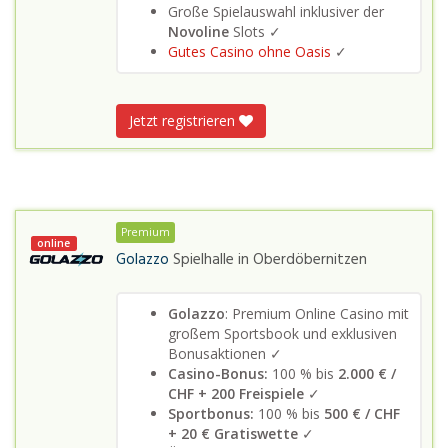
Große Spielauswahl inklusiver der
Novoline
Slots ✓
Gutes Casino ohne Oasis
✓
Jetzt registrieren
Premium
online
Golazzo
Spielhalle in
Oberdöbernitzen
Golazzo
: Premium Online Casino mit
großem Sportsbook und exklusiven
Bonusaktionen ✓
Casino-Bonus:
100 % bis
2.000 € /
CHF + 200 Freispiele
✓
Sportbonus:
100 % bis
500 € / CHF
+ 20 € Gratiswette
✓