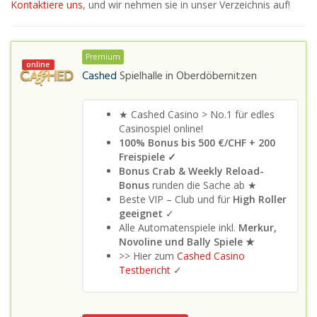
Kontaktiere uns
, und wir nehmen sie in unser Verzeichnis auf!
Premium
online
Cashed
Spielhalle in
Oberdöbernitzen
★ Cashed Casino > No.1 für edles
Casinospiel online!
100% Bonus bis 500 €/CHF + 200
Freispiele ✓
Bonus Crab &
Weekly Reload-
Bonus
runden die Sache ab ★
Beste VIP – Club und für
High Roller
geeignet
✓
Alle Automatenspiele inkl.
Merkur,
Novoline und Bally Spiele ★
>> Hier zum
Cashed Casino
Testbericht
✓