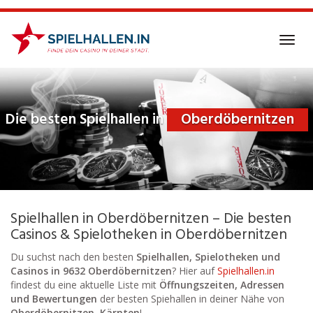
Skip
to
main
Toggl
content
navig
Die besten Spielhallen in
Oberdöbernitzen
Spielhallen in Oberdöbernitzen – Die besten
Casinos & Spielotheken in Oberdöbernitzen
Du suchst nach den besten
Spielhallen, Spielotheken und
Casinos in 9632 Oberdöbernitzen
? Hier auf
Spielhallen.in
findest du eine aktuelle Liste mit
Öffnungszeiten, Adressen
und Bewertungen
der besten Spiehallen in deiner Nähe von
Oberdöbernitzen, Kärnten
!