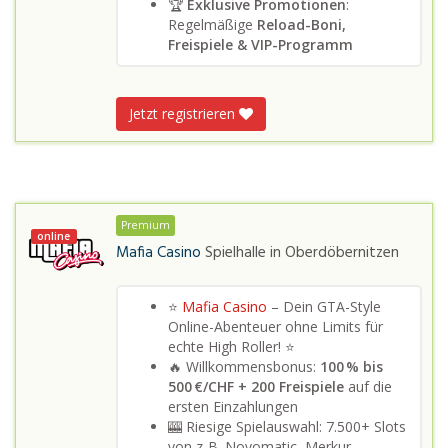
🏆
Exklusive Promotionen
:
Regelmäßige
Reload-Boni,
Freispiele & VIP-Programm
Jetzt registrieren
Premium
online
Mafia Casino
Spielhalle in
Oberdöbernitzen
⭐
Mafia Casino
– Dein GTA-Style
Online-Abenteuer ohne Limits für
echte High Roller! ⭐
🔥 Willkommensbonus:
100 % bis
500 €/CHF + 200 Freispiele
auf die
ersten Einzahlungen
🎰 Riesige Spielauswahl: 7.500+ Slots
von z. B. Novomatic, Merkur,