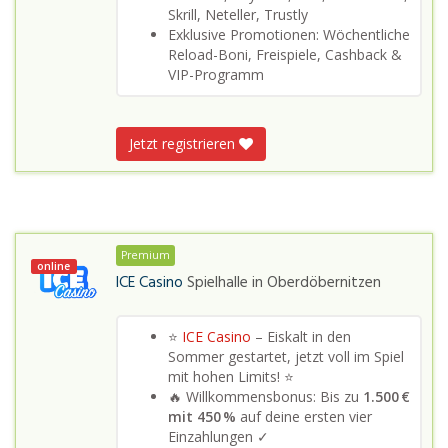
Skrill, Neteller, Trustly
Exklusive Promotionen: Wöchentliche
Reload-Boni, Freispiele, Cashback &
VIP-Programm
Jetzt registrieren
Premium
online
ICE Casino
Spielhalle in
Oberdöbernitzen
⭐
ICE Casino
– Eiskalt in den
Sommer gestartet, jetzt voll im Spiel
mit hohen Limits! ⭐
🔥 Willkommensbonus: Bis zu
1.500 €
mit 450 %
auf deine ersten vier
Einzahlungen ✓