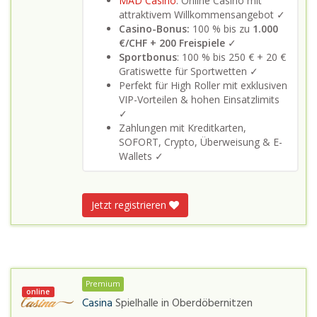
MAD Casino
: Online Casino mit
attraktivem Willkommensangebot ✓
Casino-Bonus:
100 % bis zu
1.000
€/CHF + 200 Freispiele
✓
Sportbonus
: 100 % bis 250 € + 20 €
Gratiswette für Sportwetten ✓
Perfekt für High Roller mit exklusiven
VIP-Vorteilen & hohen Einsatzlimits
✓
Zahlungen mit Kreditkarten,
SOFORT, Crypto, Überweisung & E-
Wallets ✓
Jetzt registrieren
Premium
online
Casina
Spielhalle in
Oberdöbernitzen