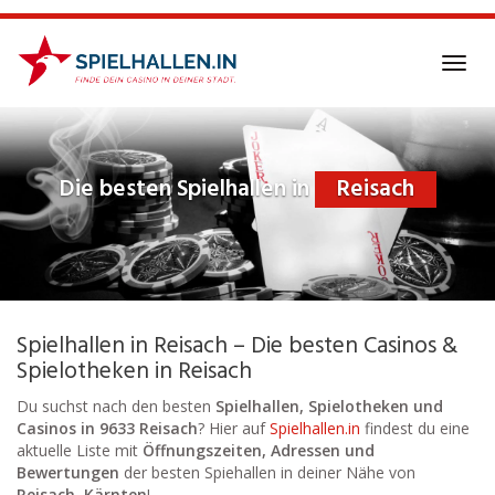
Skip
to
main
Toggl
content
navig
Die besten Spielhallen in
Reisach
Spielhallen in Reisach – Die besten Casinos &
Spielotheken in Reisach
Du suchst nach den besten
Spielhallen, Spielotheken und
Casinos in 9633 Reisach
? Hier auf
Spielhallen.in
findest du eine
aktuelle Liste mit
Öffnungszeiten, Adressen und
Bewertungen
der besten Spiehallen in deiner Nähe von
Reisach, Kärnten
!