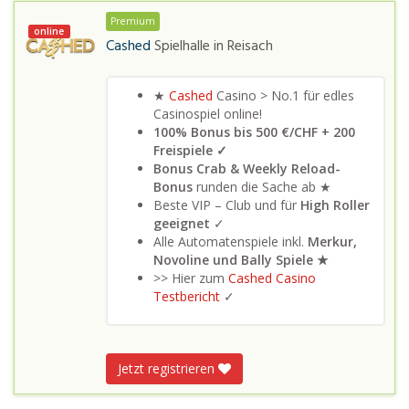
Premium
online
Cashed
Spielhalle in
Reisach
★
Cashed
Casino > No.1 für edles
Casinospiel online!
100% Bonus bis 500 €/CHF + 200
Freispiele ✓
Bonus Crab &
Weekly Reload-
Bonus
runden die Sache ab ★
Beste VIP – Club und für
High Roller
geeignet
✓
Alle Automatenspiele inkl.
Merkur,
Novoline und Bally Spiele ★
>> Hier zum
Cashed Casino
Testbericht
✓
Jetzt registrieren