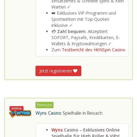
Einsatzlimits & Schnelle Spins & Kein
Warten ✓
👑 Exklusives VIP-Programm und
Sportwetten mit Top-Quoten
inklusive ✓
💳
Zahl bequem:
Akzeptiert
SOFORT, Paysafe, Kreditkarten, E-
Wallets & Kryptowährungen ✓
Zum
Testbericht des HitNSpin Casino
Jetzt registrieren
Premium
online
Wyns Casino
Spielhalle in
Reisach
Wyns
Casino – Exklusives Online
Spielhalle für High Roller & VIPs!