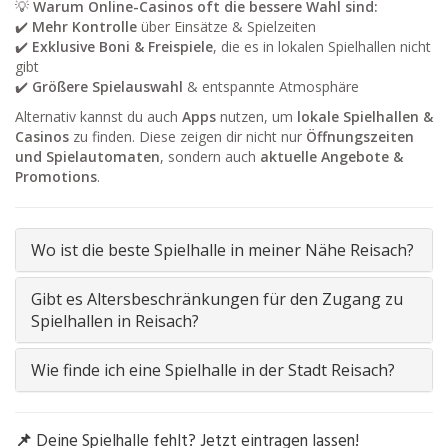
💡
Warum Online-Casinos oft die bessere Wahl sind:
✔️
Mehr Kontrolle
über Einsätze & Spielzeiten
✔️
Exklusive Boni & Freispiele
, die es in lokalen Spielhallen nicht
gibt
✔️
Größere Spielauswahl
& entspannte Atmosphäre
Alternativ kannst du auch
Apps
nutzen, um
lokale Spielhallen &
Casinos
zu finden. Diese zeigen dir nicht nur
Öffnungszeiten
und Spielautomaten
, sondern auch
aktuelle Angebote &
Promotions
.
Wo ist die beste Spielhalle in meiner Nähe Reisach?
Gibt es Altersbeschränkungen für den Zugang zu
Spielhallen in Reisach?
Wie finde ich eine Spielhalle in der Stadt Reisach?
📌
Deine Spielhalle fehlt? Jetzt eintragen lassen!