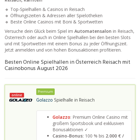
🔹 Top-Spielhallen & Casinos in Reisach
🔹 Öffnungszeiten & Adressen aller Spielotheken
🔹 Beste Online Casinos mit Boni & Sportwetten
Versuche dein Glück beim Spiel im
Automatensalon
in Reisach,
Österreich oder auch in Online Spielhallen bei den besten Slots
und mit Sportwetten mit einem Bonus zu jeder Öffnungszeit.
Jetzt anmelden und von hohen Bonusaktionen profitieren.
Besten Online Spielhallen in Österreich Reisach mit
Casinobonus August 2026
Premium
online
Golazzo
Spielhalle in
Reisach
Golazzo
: Premium Online Casino mit
großem Sportsbook und exklusiven
Bonusaktionen ✓
Casino-Bonus:
100 % bis
2.000 € /