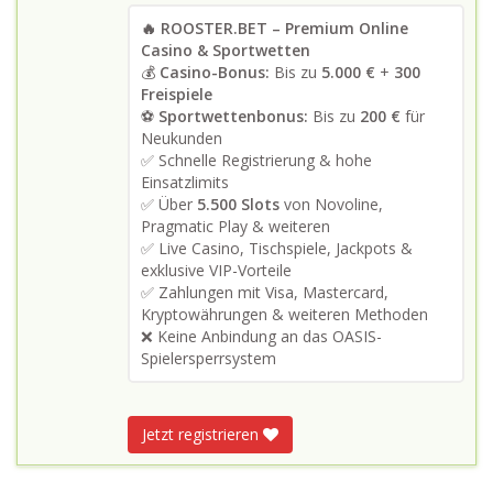
🔥 ROOSTER.BET – Premium Online
Casino & Sportwetten
💰
Casino-Bonus:
Bis zu
5.000 €
+
300
Freispiele
⚽
Sportwettenbonus:
Bis zu
200 €
für
Neukunden
✅ Schnelle Registrierung & hohe
Einsatzlimits
✅ Über
5.500 Slots
von Novoline,
Pragmatic Play & weiteren
✅ Live Casino, Tischspiele, Jackpots &
exklusive VIP-Vorteile
✅ Zahlungen mit Visa, Mastercard,
Kryptowährungen & weiteren Methoden
❌ Keine Anbindung an das OASIS-
Spielersperrsystem
Jetzt registrieren