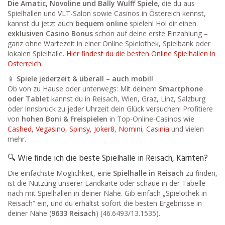
Die Amatic, Novoline und Bally Wulff Spiele
, die du aus
Spielhallen und VLT-Salon sowie Casinos in Östereich kennst,
kannst du jetzt auch
bequem online
spielen! Hol dir einen
exklusiven Casino Bonus
schon auf deine erste Einzahlung –
ganz ohne Wartezeit in einer Online Spielothek, Spielbank oder
lokalen Spielhalle.
Hier findest du die besten Online Spielhallen in
Österreich.
📱
Spiele jederzeit & überall – auch mobil!
Ob von zu Hause oder unterwegs: Mit deinem
Smartphone
oder Tablet
kannst du in Reisach, Wien, Graz, Linz, Salzburg
oder Innsbruck zu jeder Uhrzeit dein Glück versuchen! Profitiere
von
hohen Boni & Freispielen
in Top-Online-Casinos wie
Cashed
,
Vegasino
,
Spinsy
,
Joker8
,
Nomini
,
Casinia
und vielen
mehr.
🔍 Wie finde ich die beste Spielhalle in Reisach, Kärnten?
Die einfachste Möglichkeit, eine
Spielhalle in Reisach
zu finden,
ist die Nutzung unserer Landkarte oder schaue in der Tabelle
nach mit Spielhallen in deiner Nähe. Gib einfach „Spielothek in
Reisach“ ein, und du erhältst sofort die besten Ergebnisse in
deiner Nähe (
9633 Reisach
) (46.6493/13.1535).