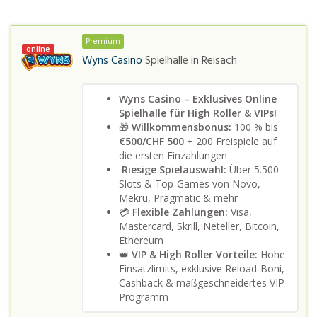
Premium
online
Wyns Casino
Spielhalle in
Reisach
Wyns Casino – Exklusives Online
Spielhalle für High Roller & VIPs!
🎁
Willkommensbonus:
100 % bis
€500/CHF 500
+ 200 Freispiele auf
die ersten Einzahlungen
Riesige Spielauswahl:
Über 5.500
Slots & Top-Games von Novo,
Mekru, Pragmatic & mehr
💳
Flexible Zahlungen:
Visa,
Mastercard, Skrill, Neteller, Bitcoin,
Ethereum
👑
VIP & High Roller Vorteile:
Hohe
Einsatzlimits, exklusive Reload-Boni,
Cashback & maßgeschneidertes VIP-
Programm