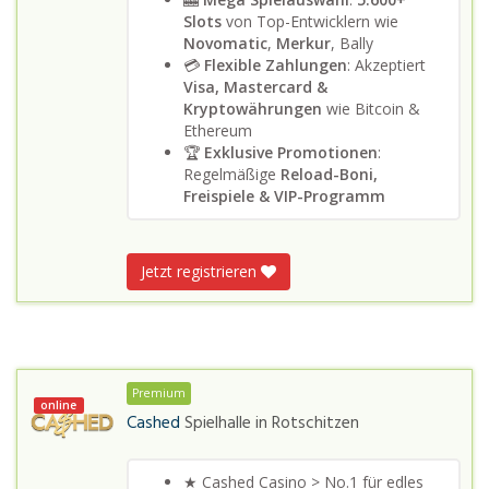
Slots
von Top-Entwicklern wie
Novomatic
,
Merkur
, Bally
💳
Flexible Zahlungen
: Akzeptiert
Visa, Mastercard &
Kryptowährungen
wie Bitcoin &
Ethereum
🏆
Exklusive Promotionen
:
Regelmäßige
Reload-Boni,
Freispiele & VIP-Programm
Jetzt registrieren
Premium
online
Cashed
Spielhalle in
Rotschitzen
★ Cashed Casino > No.1 für edles