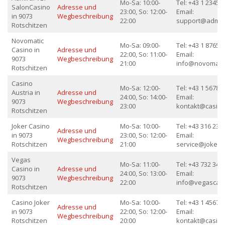
Mo-Sa: 10:00-
Tel: +43 1 23456
SalonCasino
Adresse und
23:00, So: 12:00-
Email:
in 9073
Wegbeschreibung
22:00
support@admira
Rotschitzen
Novomatic
Mo-Sa: 09:00-
Tel: +43 1 87654
Casino in
Adresse und
22:00, So: 11:00-
Email:
9073
Wegbeschreibung
21:00
info@novomatic
Rotschitzen
Casino
Mo-Sa: 12:00-
Tel: +43 1 56789
Austria in
Adresse und
24:00, So: 14:00-
Email:
9073
Wegbeschreibung
23:00
kontakt@casino
Rotschitzen
Joker Casino
Mo-Sa: 10:00-
Tel: +43 316 234
Adresse und
in 9073
23:00, So: 12:00-
Email:
Wegbeschreibung
Rotschitzen
21:00
service@jokerca
Vegas
Mo-Sa: 11:00-
Tel: +43 732 345
Casino in
Adresse und
24:00, So: 13:00-
Email:
9073
Wegbeschreibung
22:00
info@vegascasi
Rotschitzen
Casino Joker
Mo-Sa: 10:00-
Tel: +43 1 45678
Adresse und
in 9073
22:00, So: 12:00-
Email:
Wegbeschreibung
Rotschitzen
20:00
kontakt@casino