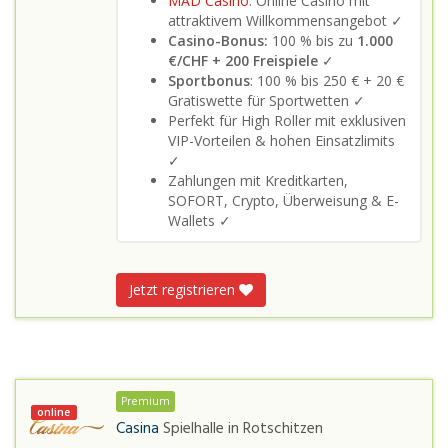
MAD Casino
: Online Casino mit
attraktivem Willkommensangebot ✓
Casino-Bonus:
100 % bis zu
1.000
€/CHF + 200 Freispiele
✓
Sportbonus
: 100 % bis 250 € + 20 €
Gratiswette für Sportwetten ✓
Perfekt für High Roller mit exklusiven
VIP-Vorteilen & hohen Einsatzlimits
✓
Zahlungen mit Kreditkarten,
SOFORT, Crypto, Überweisung & E-
Wallets ✓
Jetzt registrieren
Premium
online
Casina
Spielhalle in
Rotschitzen