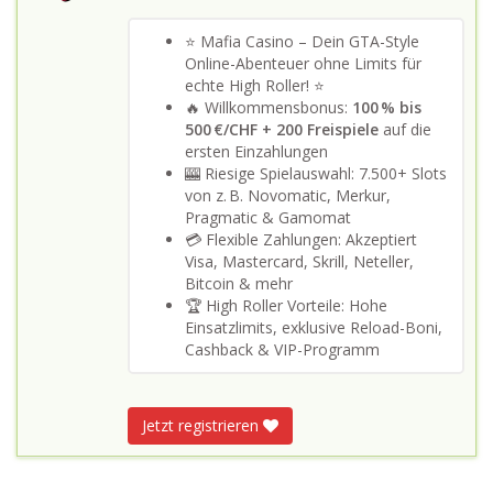
⭐ Mafia Casino – Dein GTA-Style
Online-Abenteuer ohne Limits für
echte High Roller! ⭐
🔥 Willkommensbonus:
100 % bis
500 €/CHF + 200 Freispiele
auf die
ersten Einzahlungen
🎰 Riesige Spielauswahl: 7.500+ Slots
von z. B. Novomatic, Merkur,
Pragmatic & Gamomat
💳 Flexible Zahlungen: Akzeptiert
Visa, Mastercard, Skrill, Neteller,
Bitcoin & mehr
🏆 High Roller Vorteile: Hohe
Einsatzlimits, exklusive Reload-Boni,
Cashback & VIP-Programm
Jetzt registrieren