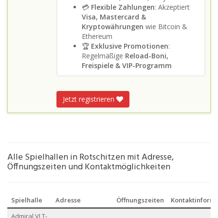
💳
Flexible Zahlungen
: Akzeptiert
Visa, Mastercard &
Kryptowährungen
wie Bitcoin &
Ethereum
🏆
Exklusive Promotionen
:
Regelmäßige
Reload-Boni,
Freispiele & VIP-Programm
Jetzt registrieren
Alle Spielhallen in Rotschitzen mit Adresse,
Öffnungszeiten und Kontaktmöglichkeiten
Spielhalle
Adresse
Öffnungszeiten
Kontaktinform
Admiral VLT-