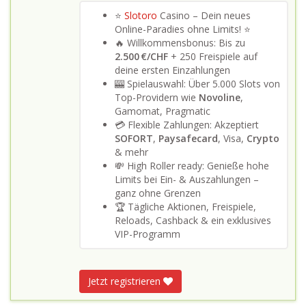
⭐
Slotoro
Casino – Dein neues
Online-Paradies ohne Limits! ⭐
🔥 Willkommensbonus: Bis zu
2.500 €/CHF
+ 250 Freispiele auf
deine ersten Einzahlungen
🎰 Spielauswahl: Über 5.000 Slots von
Top-Providern wie
Novoline
,
Gamomat, Pragmatic
💳 Flexible Zahlungen: Akzeptiert
SOFORT
,
Paysafecard
, Visa,
Crypto
& mehr
💸 High Roller ready: Genieße hohe
Limits bei Ein- & Auszahlungen –
ganz ohne Grenzen
🏆 Tägliche Aktionen, Freispiele,
Reloads, Cashback & ein exklusives
VIP-Programm
Jetzt registrieren