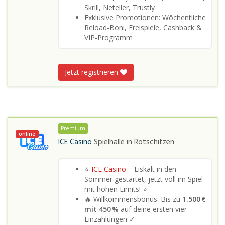
Skrill, Neteller, Trustly
Exklusive Promotionen: Wöchentliche
Reload-Boni, Freispiele, Cashback &
VIP-Programm
Jetzt registrieren
Premium
online
ICE Casino
Spielhalle in
Rotschitzen
⭐
ICE Casino
– Eiskalt in den
Sommer gestartet, jetzt voll im Spiel
mit hohen Limits! ⭐
🔥 Willkommensbonus: Bis zu
1.500 €
mit 450 %
auf deine ersten vier
Einzahlungen ✓