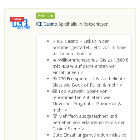
Premium
online
ICE Casino
Spielhalle in
Rotschitzen
⭐ ICE Casino – Eiskalt in den
Sommer gestartet, jetzt voll im Spiel
mit hohen Limits! ⭐
🔥 Willkommensbonus: Bis zu
1.500 €
mit 450 %
auf deine ersten vier
Einzahlungen ✓
🎁
270 Freispiele
– z. B. auf beliebte
Slots wie Book of Fallen & mehr ✓
🎰 Top-Auswahl: Spiele von
renommierten Anbietern wie
Novoline, Pragmatic, Gamomat &
mehr ✓
🏆 Mehrfach ausgezeichnet und
betrieben von erfahrenen Profis der
Casino-Szene ✓
Gute Einzahlungsmethoden inklusive