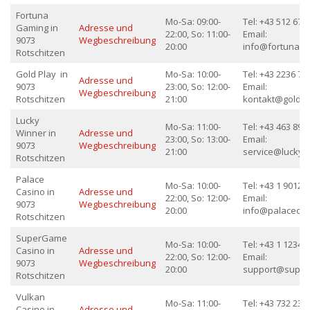
Fortuna
Mo-Sa: 09:00-
Tel: +43 512 678
Gaming in
Adresse und
22:00, So: 11:00-
Email:
9073
Wegbeschreibung
20:00
info@fortunaga
Rotschitzen
Gold Play in
Mo-Sa: 10:00-
Tel: +43 2236 78
Adresse und
9073
23:00, So: 12:00-
Email:
Wegbeschreibung
Rotschitzen
21:00
kontakt@goldpl
Lucky
Mo-Sa: 11:00-
Tel: +43 463 890
Winner in
Adresse und
23:00, So: 13:00-
Email:
9073
Wegbeschreibung
21:00
service@luckyw
Rotschitzen
Palace
Mo-Sa: 10:00-
Tel: +43 1 90123
Casino in
Adresse und
22:00, So: 12:00-
Email:
9073
Wegbeschreibung
20:00
info@palacecas
Rotschitzen
SuperGame
Mo-Sa: 10:00-
Tel: +43 1 12345
Casino in
Adresse und
22:00, So: 12:00-
Email:
9073
Wegbeschreibung
20:00
support@super
Rotschitzen
Vulkan
Mo-Sa: 11:00-
Tel: +43 732 234
Casino in
Adresse und