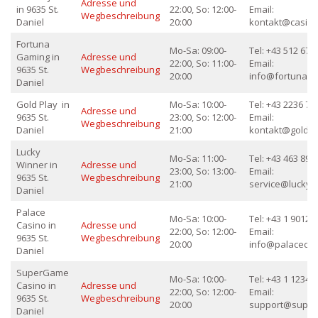
Adresse und
in 9635 St.
22:00, So: 12:00-
Email:
Wegbeschreibung
Daniel
20:00
kontakt@casino
Fortuna
Mo-Sa: 09:00-
Tel: +43 512 678
Gaming in
Adresse und
22:00, So: 11:00-
Email:
9635 St.
Wegbeschreibung
20:00
info@fortunaga
Daniel
Gold Play in
Mo-Sa: 10:00-
Tel: +43 2236 78
Adresse und
9635 St.
23:00, So: 12:00-
Email:
Wegbeschreibung
Daniel
21:00
kontakt@goldpl
Lucky
Mo-Sa: 11:00-
Tel: +43 463 890
Winner in
Adresse und
23:00, So: 13:00-
Email:
9635 St.
Wegbeschreibung
21:00
service@luckyw
Daniel
Palace
Mo-Sa: 10:00-
Tel: +43 1 90123
Casino in
Adresse und
22:00, So: 12:00-
Email:
9635 St.
Wegbeschreibung
20:00
info@palacecas
Daniel
SuperGame
Mo-Sa: 10:00-
Tel: +43 1 12345
Casino in
Adresse und
22:00, So: 12:00-
Email:
9635 St.
Wegbeschreibung
20:00
support@super
Daniel