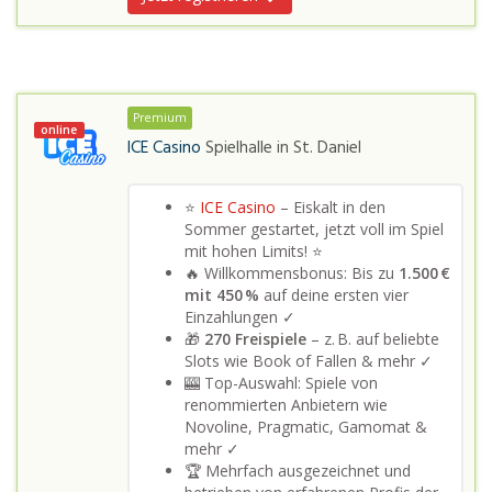
Premium
online
ICE Casino
Spielhalle in
St. Daniel
⭐
ICE Casino
– Eiskalt in den
Sommer gestartet, jetzt voll im Spiel
mit hohen Limits! ⭐
🔥 Willkommensbonus: Bis zu
1.500 €
mit 450 %
auf deine ersten vier
Einzahlungen ✓
🎁
270 Freispiele
– z. B. auf beliebte
Slots wie Book of Fallen & mehr ✓
🎰 Top-Auswahl: Spiele von
renommierten Anbietern wie
Novoline, Pragmatic, Gamomat &
mehr ✓
🏆 Mehrfach ausgezeichnet und