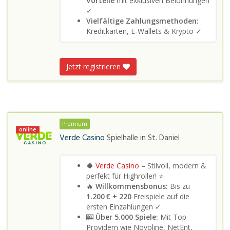
Vorteile
mit exklusiven Belohnungen
✓
Vielfältige Zahlungsmethoden:
Kreditkarten, E-Wallets & Krypto ✓
Jetzt registrieren
Premium
online
Verde Casino
Spielhalle in
St. Daniel
🍀
Verde Casino
– Stilvoll, modern &
perfekt für Highroller! ⭐
🔥
Willkommensbonus:
Bis zu
1.200 € + 220
Freispiele auf die
ersten Einzahlungen ✓
🎰
Über 5.000 Spiele:
Mit Top-
Providern wie Novoline, NetEnt,