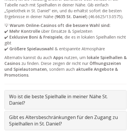
Tabelle nach mit Spielhallen in deiner Nähe. Gib einfach
„Spielothek in St. Daniel“ ein, und du erhältst sofort die besten
Ergebnisse in deiner Nähe (
9635 St. Daniel
) (46.6625/13.0575).
💡
Warum Online-Casinos oft die bessere Wahl sind:
✔️
Mehr Kontrolle
über Einsätze & Spielzeiten
✔️
Exklusive Boni & Freispiele
, die es in lokalen Spielhallen nicht
gibt
✔️
Größere Spielauswahl
& entspannte Atmosphäre
Alternativ kannst du auch
Apps
nutzen, um
lokale Spielhallen &
Casinos
zu finden. Diese zeigen dir nicht nur
Öffnungszeiten
und Spielautomaten
, sondern auch
aktuelle Angebote &
Promotions
.
Wo ist die beste Spielhalle in meiner Nähe St.
Daniel?
Gibt es Altersbeschränkungen für den Zugang zu
Spielhallen in St. Daniel?