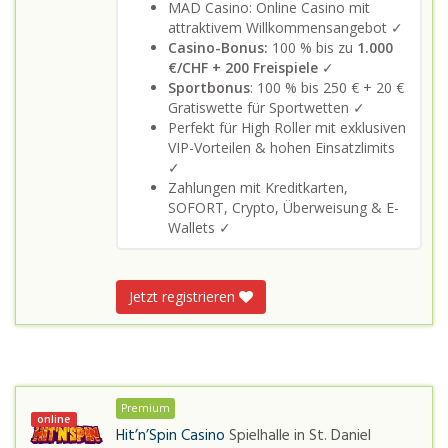
MAD Casino: Online Casino mit
attraktivem Willkommensangebot ✓
Casino-Bonus:
100 % bis zu
1.000
€/CHF + 200 Freispiele
✓
Sportbonus
: 100 % bis 250 € + 20 €
Gratiswette für Sportwetten ✓
Perfekt für High Roller mit exklusiven
VIP-Vorteilen & hohen Einsatzlimits
✓
Zahlungen mit Kreditkarten,
SOFORT, Crypto, Überweisung & E-
Wallets ✓
Jetzt registrieren
Premium
online
Hit’n’Spin Casino
Spielhalle in
St. Daniel