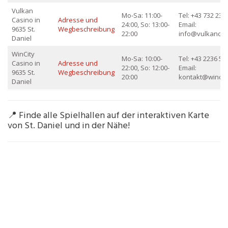
Vulkan
Mo-Sa: 11:00-
Tel: +43 732 234
Casino in
Adresse und
24:00, So: 13:00-
Email:
9635 St.
Wegbeschreibung
22:00
info@vulkancas
Daniel
WinCity
Mo-Sa: 10:00-
Tel: +43 2236 56
Casino in
Adresse und
22:00, So: 12:00-
Email:
9635 St.
Wegbeschreibung
20:00
kontakt@wincity
Daniel
📍 Finde alle Spielhallen auf der interaktiven Karte
von St. Daniel und in der Nähe!