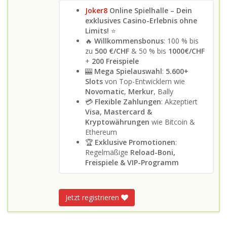
Joker8
Online Spielhalle – Dein
exklusives Casino-Erlebnis ohne
Limits!
⭐
🔥
Willkommensbonus
: 100 % bis
zu
500 €/CHF
& 50 % bis
1000€/CHF
+
200 Freispiele
🎰
Mega Spielauswahl
:
5.600+
Slots
von Top-Entwicklern wie
Novomatic
,
Merkur
, Bally
💳
Flexible Zahlungen
: Akzeptiert
Visa, Mastercard &
Kryptowährungen
wie Bitcoin &
Ethereum
🏆
Exklusive Promotionen
:
Regelmäßige
Reload-Boni,
Freispiele & VIP-Programm
Jetzt registrieren