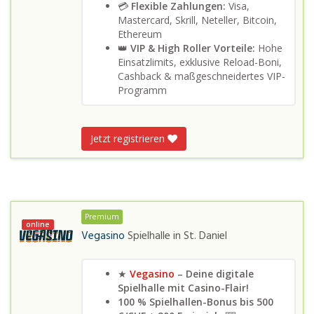
💳
Flexible Zahlungen:
Visa,
Mastercard, Skrill, Neteller, Bitcoin,
Ethereum
👑
VIP & High Roller Vorteile:
Hohe
Einsatzlimits, exklusive Reload-Boni,
Cashback & maßgeschneidertes VIP-
Programm
Jetzt registrieren
Premium
online
Vegasino
Spielhalle in
St. Daniel
★
Vegasino
– Deine digitale
Spielhalle mit Casino-Flair!
100 % Spielhallen-Bonus bis 500