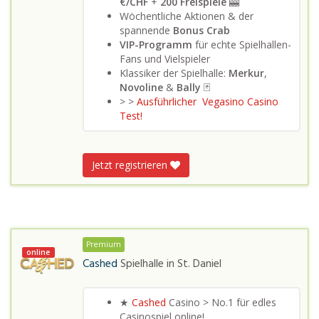
€/CHF
+
200 Freispiele
🎰
Wöchentliche Aktionen & der
spannende
Bonus Crab
VIP-Programm
für echte Spielhallen-
Fans und Vielspieler
Klassiker der Spielhalle:
Merkur
,
Novoline
&
Bally
🃏
> >
Ausführlicher Vegasino Casino
Test!
Jetzt registrieren
Premium
online
Cashed
Spielhalle in
St. Daniel
★
Cashed
Casino > No.1 für edles
Casinospiel online!