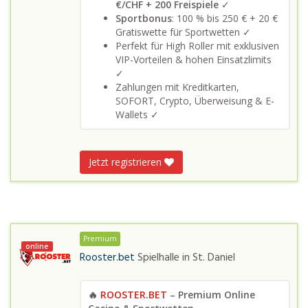
€/CHF + 200 Freispiele
✓
Sportbonus
: 100 % bis 250 € + 20 €
Gratiswette für Sportwetten ✓
Perfekt für High Roller mit exklusiven
VIP-Vorteilen & hohen Einsatzlimits
✓
Zahlungen mit Kreditkarten,
SOFORT, Crypto, Überweisung & E-
Wallets ✓
Jetzt registrieren
Premium
online
Rooster.bet
Spielhalle in
St. Daniel
🔥
ROOSTER.BET
– Premium Online