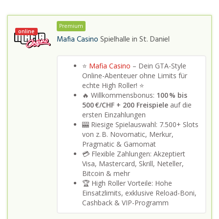
Premium
online
Mafia Casino
Spielhalle in
St. Daniel
⭐
Mafia Casino
– Dein GTA-Style
Online-Abenteuer ohne Limits für
echte High Roller! ⭐
🔥 Willkommensbonus:
100 % bis
500 €/CHF + 200 Freispiele
auf die
ersten Einzahlungen
🎰 Riesige Spielauswahl: 7.500+ Slots
von z. B. Novomatic, Merkur,
Pragmatic & Gamomat
💳 Flexible Zahlungen: Akzeptiert
Visa, Mastercard, Skrill, Neteller,
Bitcoin & mehr
🏆 High Roller Vorteile: Hohe
Einsatzlimits, exklusive Reload-Boni,
Cashback & VIP-Programm