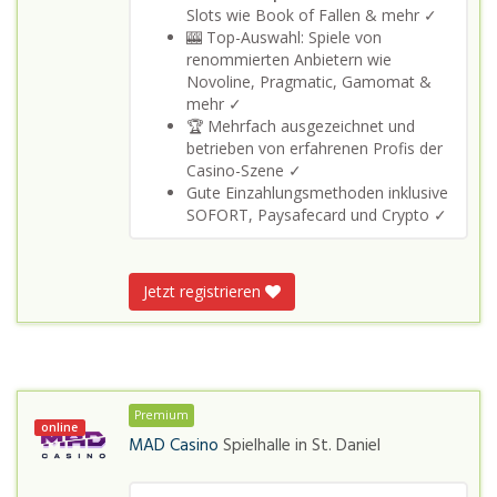
Slots wie Book of Fallen & mehr ✓
🎰 Top-Auswahl: Spiele von
renommierten Anbietern wie
Novoline, Pragmatic, Gamomat &
mehr ✓
🏆 Mehrfach ausgezeichnet und
betrieben von erfahrenen Profis der
Casino-Szene ✓
Gute Einzahlungsmethoden inklusive
SOFORT, Paysafecard und Crypto ✓
Jetzt registrieren
Premium
online
MAD Casino
Spielhalle in
St. Daniel