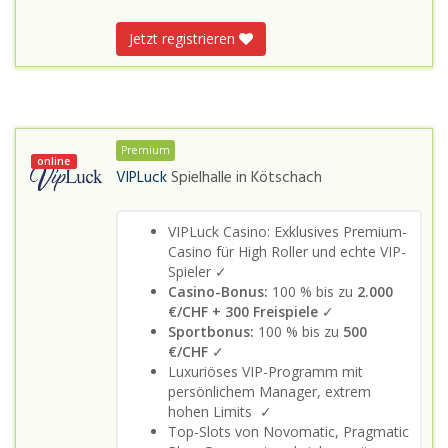
Jetzt registrieren
Premium
online
VIPLuck
Spielhalle in
Kötschach
VIPLuck Casino: Exklusives Premium-
Casino für High Roller und echte VIP-
Spieler ✓
Casino-Bonus:
100 % bis zu
2.000
€/CHF + 300 Freispiele
✓
Sportbonus:
100 % bis zu
500
€/CHF
✓
Luxuriöses VIP-Programm mit
persönlichem Manager, extrem
hohen Limits ✓
Top-Slots von Novomatic, Pragmatic