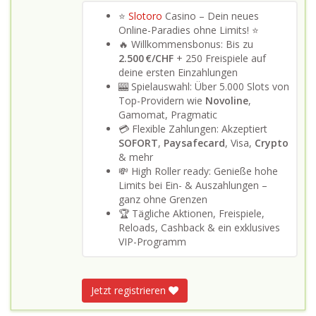
⭐
Slotoro
Casino – Dein neues
Online-Paradies ohne Limits! ⭐
🔥 Willkommensbonus: Bis zu
2.500 €/CHF
+ 250 Freispiele auf
deine ersten Einzahlungen
🎰 Spielauswahl: Über 5.000 Slots von
Top-Providern wie
Novoline
,
Gamomat, Pragmatic
💳 Flexible Zahlungen: Akzeptiert
SOFORT
,
Paysafecard
, Visa,
Crypto
& mehr
💸 High Roller ready: Genieße hohe
Limits bei Ein- & Auszahlungen –
ganz ohne Grenzen
🏆 Tägliche Aktionen, Freispiele,
Reloads, Cashback & ein exklusives
VIP-Programm
Jetzt registrieren