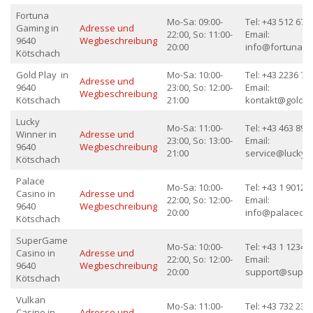
Fortuna
Mo-Sa: 09:00-
Tel: +43 512 678
Gaming in
Adresse und
22:00, So: 11:00-
Email:
9640
Wegbeschreibung
20:00
info@fortunaga
Kötschach
Gold Play in
Mo-Sa: 10:00-
Tel: +43 2236 78
Adresse und
9640
23:00, So: 12:00-
Email:
Wegbeschreibung
Kötschach
21:00
kontakt@goldpl
Lucky
Mo-Sa: 11:00-
Tel: +43 463 890
Winner in
Adresse und
23:00, So: 13:00-
Email:
9640
Wegbeschreibung
21:00
service@luckyw
Kötschach
Palace
Mo-Sa: 10:00-
Tel: +43 1 90123
Casino in
Adresse und
22:00, So: 12:00-
Email:
9640
Wegbeschreibung
20:00
info@palacecas
Kötschach
SuperGame
Mo-Sa: 10:00-
Tel: +43 1 12345
Casino in
Adresse und
22:00, So: 12:00-
Email:
9640
Wegbeschreibung
20:00
support@super
Kötschach
Vulkan
Mo-Sa: 11:00-
Tel: +43 732 234
Casino in
Adresse und