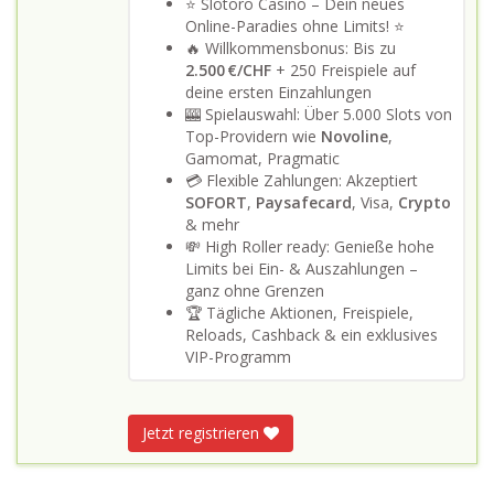
⭐ Slotoro Casino – Dein neues
Online-Paradies ohne Limits! ⭐
🔥 Willkommensbonus: Bis zu
2.500 €/CHF
+ 250 Freispiele auf
deine ersten Einzahlungen
🎰 Spielauswahl: Über 5.000 Slots von
Top-Providern wie
Novoline
,
Gamomat, Pragmatic
💳 Flexible Zahlungen: Akzeptiert
SOFORT
,
Paysafecard
, Visa,
Crypto
& mehr
💸 High Roller ready: Genieße hohe
Limits bei Ein- & Auszahlungen –
ganz ohne Grenzen
🏆 Tägliche Aktionen, Freispiele,
Reloads, Cashback & ein exklusives
VIP-Programm
Jetzt registrieren