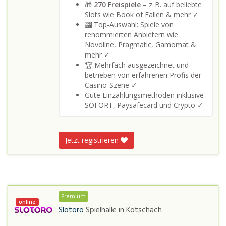
🎁
270 Freispiele
– z. B. auf beliebte
Slots wie Book of Fallen & mehr ✓
🎰 Top-Auswahl: Spiele von
renommierten Anbietern wie
Novoline, Pragmatic, Gamomat &
mehr ✓
🏆 Mehrfach ausgezeichnet und
betrieben von erfahrenen Profis der
Casino-Szene ✓
Gute Einzahlungsmethoden inklusive
SOFORT, Paysafecard und Crypto ✓
Jetzt registrieren
Premium
online
Slotoro
Spielhalle in
Kötschach