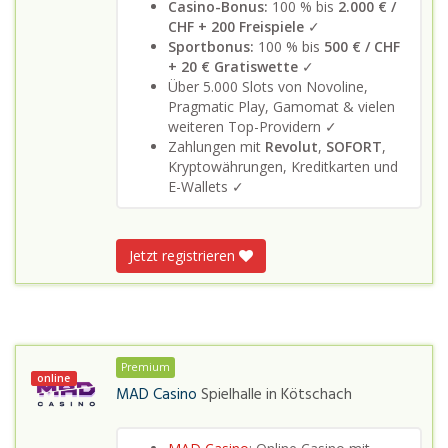
Casino-Bonus:
100 % bis
2.000 € /
CHF + 200 Freispiele
✓
Sportbonus:
100 % bis
500 € / CHF
+ 20 € Gratiswette
✓
Über 5.000 Slots von Novoline,
Pragmatic Play, Gamomat & vielen
weiteren Top-Providern ✓
Zahlungen mit
Revolut
,
SOFORT
,
Kryptowährungen, Kreditkarten und
E-Wallets ✓
Jetzt registrieren
Premium
online
MAD Casino
Spielhalle in
Kötschach