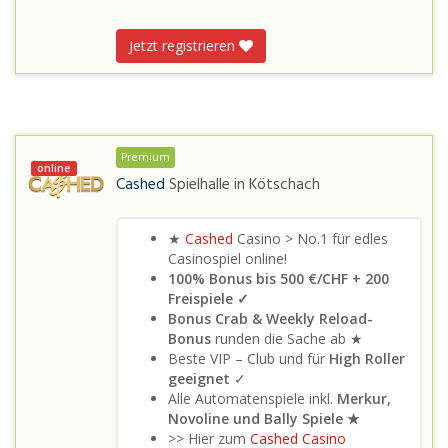
Jetzt registrieren
Premium
online
Cashed
Spielhalle in
Kötschach
★
Cashed
Casino > No.1 für edles
Casinospiel online!
100% Bonus bis 500 €/CHF + 200
Freispiele ✓
Bonus Crab &
Weekly Reload-
Bonus
runden die Sache ab ★
Beste VIP – Club und für
High Roller
geeignet
✓
Alle Automatenspiele inkl.
Merkur,
Novoline und Bally Spiele ★
>> Hier zum
Cashed Casino