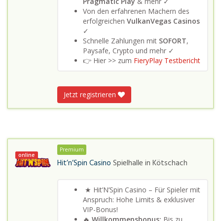
Pragmatic Play
& mehr ✓
Von den erfahrenen Machern des
erfolgreichen
VulkanVegas Casinos
✓
Schnelle Zahlungen mit
SOFORT
,
Paysafe, Crypto und mehr ✓
👉 Hier >> zum
FieryPlay Testbericht
Jetzt registrieren
Premium
online
Hit’n’Spin Casino
Spielhalle in
Kötschach
★ Hit’N’Spin Casino – Für Spieler mit
Anspruch: Hohe Limits & exklusiver
VIP-Bonus!
🔥
Willkommensbonus:
Bis zu