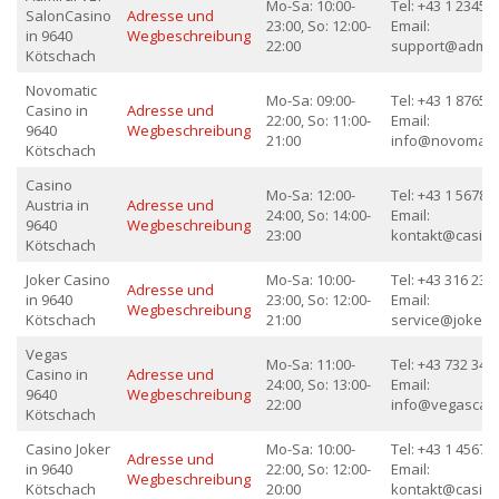
Mo-Sa: 10:00-
Tel: +43 1 23456
SalonCasino
Adresse und
23:00, So: 12:00-
Email:
in 9640
Wegbeschreibung
22:00
support@admira
Kötschach
Novomatic
Mo-Sa: 09:00-
Tel: +43 1 87654
Casino in
Adresse und
22:00, So: 11:00-
Email:
9640
Wegbeschreibung
21:00
info@novomatic
Kötschach
Casino
Mo-Sa: 12:00-
Tel: +43 1 56789
Austria in
Adresse und
24:00, So: 14:00-
Email:
9640
Wegbeschreibung
23:00
kontakt@casino
Kötschach
Joker Casino
Mo-Sa: 10:00-
Tel: +43 316 234
Adresse und
in 9640
23:00, So: 12:00-
Email:
Wegbeschreibung
Kötschach
21:00
service@jokerca
Vegas
Mo-Sa: 11:00-
Tel: +43 732 345
Casino in
Adresse und
24:00, So: 13:00-
Email:
9640
Wegbeschreibung
22:00
info@vegascasi
Kötschach
Casino Joker
Mo-Sa: 10:00-
Tel: +43 1 45678
Adresse und
in 9640
22:00, So: 12:00-
Email:
Wegbeschreibung
Kötschach
20:00
kontakt@casino