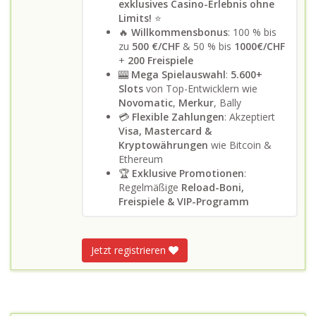
exklusives Casino-Erlebnis ohne
Limits!
⭐
🔥
Willkommensbonus
: 100 % bis
zu
500 €/CHF
& 50 % bis
1000€/CHF
+
200 Freispiele
🎰
Mega Spielauswahl
:
5.600+
Slots
von Top-Entwicklern wie
Novomatic
,
Merkur
, Bally
💳
Flexible Zahlungen
: Akzeptiert
Visa, Mastercard &
Kryptowährungen
wie Bitcoin &
Ethereum
🏆
Exklusive Promotionen
:
Regelmäßige
Reload-Boni,
Freispiele & VIP-Programm
Jetzt registrieren