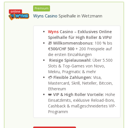
Premium
online
Wyns Casino
Spielhalle in
Wetzmann
Wyns
Casino – Exklusives Online
Spielhalle für High Roller & VIPs!
🎁
Willkommensbonus:
100 % bis
€500/CHF 500
+ 200 Freispiele auf
die ersten Einzahlungen
Riesige Spielauswahl:
Über 5.500
Slots & Top-Games von Novo,
Mekru, Pragmatic & mehr
💳
Flexible Zahlungen:
Visa,
Mastercard, Skrill, Neteller, Bitcoin,
Ethereum
👑
VIP & High Roller Vorteile:
Hohe
Einsatzlimits, exklusive Reload-Boni,
Cashback & maßgeschneidertes VIP-
Programm