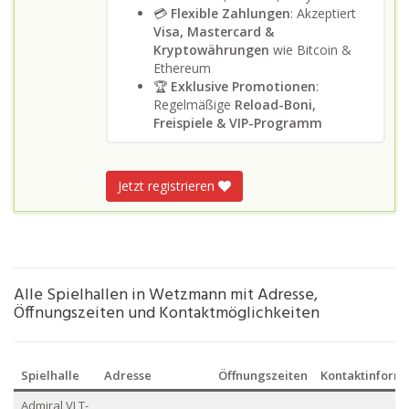
💳
Flexible Zahlungen
: Akzeptiert
Visa, Mastercard &
Kryptowährungen
wie Bitcoin &
Ethereum
🏆
Exklusive Promotionen
:
Regelmäßige
Reload-Boni,
Freispiele & VIP-Programm
Jetzt registrieren
Alle Spielhallen in Wetzmann mit Adresse,
Öffnungszeiten und Kontaktmöglichkeiten
Spielhalle
Adresse
Öffnungszeiten
Kontaktinform
Admiral VLT-