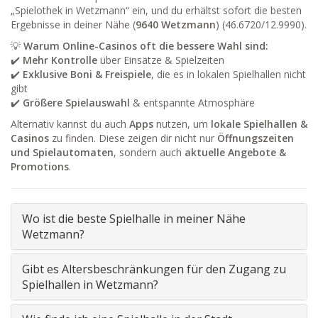
„Spielothek in Wetzmann“ ein, und du erhältst sofort die besten
Ergebnisse in deiner Nähe (
9640 Wetzmann
) (46.6720/12.9990).
💡
Warum Online-Casinos oft die bessere Wahl sind:
✔️
Mehr Kontrolle
über Einsätze & Spielzeiten
✔️
Exklusive Boni & Freispiele
, die es in lokalen Spielhallen nicht
gibt
✔️
Größere Spielauswahl
& entspannte Atmosphäre
Alternativ kannst du auch
Apps
nutzen, um
lokale Spielhallen &
Casinos
zu finden. Diese zeigen dir nicht nur
Öffnungszeiten
und Spielautomaten
, sondern auch
aktuelle Angebote &
Promotions
.
Wo ist die beste Spielhalle in meiner Nähe
Wetzmann?
Gibt es Altersbeschränkungen für den Zugang zu
Spielhallen in Wetzmann?