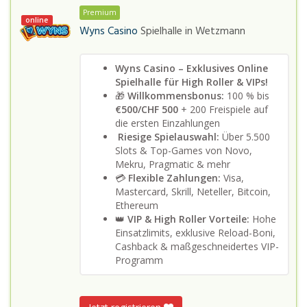
Premium
online
Wyns Casino
Spielhalle in
Wetzmann
Wyns Casino – Exklusives Online
Spielhalle für High Roller & VIPs!
🎁
Willkommensbonus:
100 % bis
€500/CHF 500
+ 200 Freispiele auf
die ersten Einzahlungen
Riesige Spielauswahl:
Über 5.500
Slots & Top-Games von Novo,
Mekru, Pragmatic & mehr
💳
Flexible Zahlungen:
Visa,
Mastercard, Skrill, Neteller, Bitcoin,
Ethereum
👑
VIP & High Roller Vorteile:
Hohe
Einsatzlimits, exklusive Reload-Boni,
Cashback & maßgeschneidertes VIP-
Programm