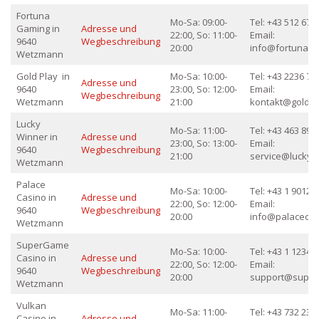
Fortuna
Mo-Sa: 09:00-
Tel: +43 512 678
Gaming in
Adresse und
22:00, So: 11:00-
Email:
9640
Wegbeschreibung
20:00
info@fortunaga
Wetzmann
Gold Play in
Mo-Sa: 10:00-
Tel: +43 2236 78
Adresse und
9640
23:00, So: 12:00-
Email:
Wegbeschreibung
Wetzmann
21:00
kontakt@goldpl
Lucky
Mo-Sa: 11:00-
Tel: +43 463 890
Winner in
Adresse und
23:00, So: 13:00-
Email:
9640
Wegbeschreibung
21:00
service@luckyw
Wetzmann
Palace
Mo-Sa: 10:00-
Tel: +43 1 90123
Casino in
Adresse und
22:00, So: 12:00-
Email:
9640
Wegbeschreibung
20:00
info@palacecas
Wetzmann
SuperGame
Mo-Sa: 10:00-
Tel: +43 1 12345
Casino in
Adresse und
22:00, So: 12:00-
Email:
9640
Wegbeschreibung
20:00
support@super
Wetzmann
Vulkan
Mo-Sa: 11:00-
Tel: +43 732 234
Casino in
Adresse und