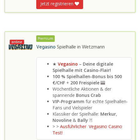
Jetzt registrieren
Premium
online
Vegasino
Spielhalle in
Wetzmann
★
Vegasino
– Deine digitale
Spielhalle mit Casino-Flair!
100 % Spielhallen-Bonus bis 500
€/CHF
+
200 Freispiele
🎰
Wöchentliche Aktionen & der
spannende
Bonus Crab
VIP-Programm
für echte Spielhallen-
Fans und Vielspieler
Klassiker der Spielhalle:
Merkur
,
Novoline
&
Bally
🃏
> >
Ausführlicher Vegasino Casino
Test!