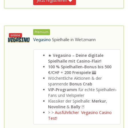
Jetzt registrieren
Premium
online
Vegasino
Spielhalle in
Wetzmann
★
Vegasino – Deine digitale
Spielhalle mit Casino-Flair!
100 % Spielhallen-Bonus bis 500
€/CHF
+
200 Freispiele
🎰
Wöchentliche Aktionen & der
spannende
Bonus Crab
VIP-Programm
für echte Spielhallen-
Fans und Vielspieler
Klassiker der Spielhalle:
Merkur
,
Novoline
&
Bally
🃏
> >
Ausführlicher Vegasino Casino
Test!