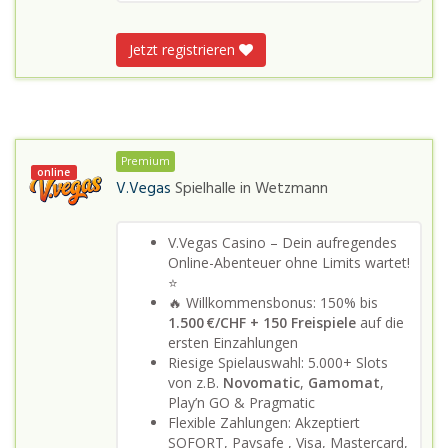
Jetzt registrieren
Premium
online
V.Vegas
Spielhalle in
Wetzmann
V.Vegas Casino – Dein aufregendes
Online-Abenteuer ohne Limits wartet!
⭐
🔥 Willkommensbonus: 150% bis
1.500 €/CHF + 150 Freispiele
auf die
ersten Einzahlungen
Riesige Spielauswahl: 5.000+ Slots
von z.B.
Novomatic
,
Gamomat
,
Play’n GO & Pragmatic
Flexible Zahlungen: Akzeptiert
SOFORT, Paysafe , Visa, Mastercard,