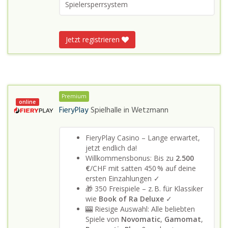
Spielersperrsystem
Jetzt registrieren
Premium
online
FieryPlay
Spielhalle in
Wetzmann
FieryPlay Casino – Lange erwartet,
jetzt endlich da!
Willkommensbonus: Bis zu
2.500
€
/CHF mit satten 450 % auf deine
ersten Einzahlungen ✓
🎁 350 Freispiele – z. B. für Klassiker
wie
Book of Ra Deluxe
✓
🎰 Riesige Auswahl: Alle beliebten
Spiele von
Novomatic
,
Gamomat
,