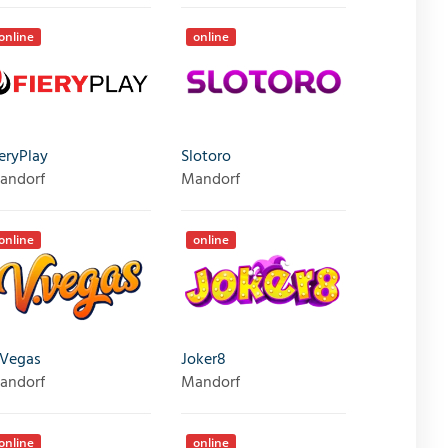
online
online
eryPlay
Slotoro
andorf
Mandorf
online
online
.Vegas
Joker8
andorf
Mandorf
online
online