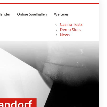
länder
Online Spielhallen
Weiteres
Casino Tests
Demo Slots
News
andorf