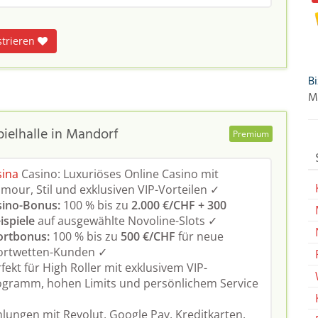
istrieren
B
M
pielhalle in
Mandorf
Premium
sina
Casino: Luxuriöses Online Casino mit
mour, Stil und exklusiven VIP-Vorteilen ✓
sino-Bonus:
100 % bis zu
2.000 €/CHF + 300
ispiele
auf ausgewählte Novoline-Slots ✓
ortbonus:
100 % bis zu
500 €/CHF
für neue
ortwetten-Kunden ✓
fekt für High Roller mit exklusivem VIP-
ogramm, hohen Limits und persönlichem Service
lungen mit Revolut, Google Pay, Kreditkarten,