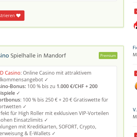
istrieren
Fi
ino
Spielhalle in
Mandorf
M
Premium
D Casino
: Online Casino mit attraktivem
llkommensangebot ✓
sino-Bonus:
100 % bis zu
1.000 €/CHF + 200
ispiele
✓
ortbonus
: 100 % bis 250 € + 20 € Gratiswette für
ortwetten ✓
V
fekt für High Roller mit exklusiven VIP-Vorteilen
M
ohen Einsatzlimits ✓
lungen mit Kreditkarten, SOFORT, Crypto,
erweisung & E-Wallets ✓