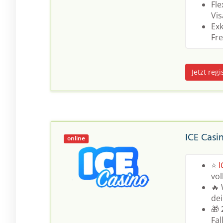
Fle
Vis
Exk
Fr
Jetzt reg
ICE Casi
online
⭐
I
vol
🔥
dei
🎁
Fa