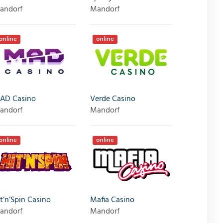
andorf
Mandorf
online
online
AD Casino
Verde Casino
andorf
Mandorf
online
online
t’n’Spin Casino
Mafia Casino
andorf
Mandorf