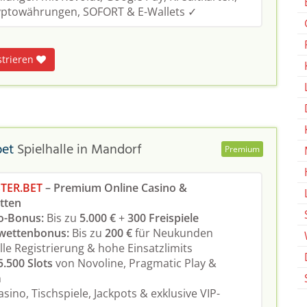
yptowährungen, SOFORT & E-Wallets ✓
istrieren
bet
Spielhalle in
Mandorf
Premium
TER.BET
– Premium Online Casino &
tten
o-Bonus:
Bis zu
5.000 €
+
300 Freispiele
wettenbonus:
Bis zu
200 €
für Neukunden
le Registrierung & hohe Einsatzlimits
5.500 Slots
von Novoline, Pragmatic Play &
n
asino, Tischspiele, Jackpots & exklusive VIP-