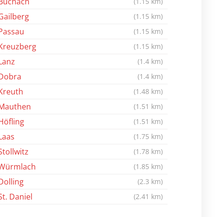
Buchach
(1.15 km)
Gailberg
(1.15 km)
Passau
(1.15 km)
Kreuzberg
(1.15 km)
Lanz
(1.4 km)
Dobra
(1.4 km)
Kreuth
(1.48 km)
Mauthen
(1.51 km)
Höfling
(1.51 km)
Laas
(1.75 km)
Stollwitz
(1.78 km)
Würmlach
(1.85 km)
Dolling
(2.3 km)
St. Daniel
(2.41 km)