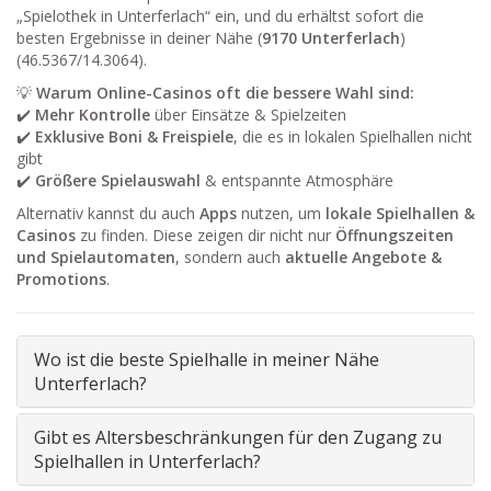
„Spielothek in Unterferlach“ ein, und du erhältst sofort die
besten Ergebnisse in deiner Nähe (
9170 Unterferlach
)
(46.5367/14.3064).
💡
Warum Online-Casinos oft die bessere Wahl sind:
✔️
Mehr Kontrolle
über Einsätze & Spielzeiten
✔️
Exklusive Boni & Freispiele
, die es in lokalen Spielhallen nicht
gibt
✔️
Größere Spielauswahl
& entspannte Atmosphäre
Alternativ kannst du auch
Apps
nutzen, um
lokale Spielhallen &
Casinos
zu finden. Diese zeigen dir nicht nur
Öffnungszeiten
und Spielautomaten
, sondern auch
aktuelle Angebote &
Promotions
.
Wo ist die beste Spielhalle in meiner Nähe
Unterferlach?
Gibt es Altersbeschränkungen für den Zugang zu
Spielhallen in Unterferlach?