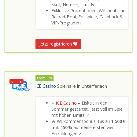
Skrill, Neteller, Trustly
Exklusive Promotionen: Wöchentliche
Reload-Boni, Freispiele, Cashback &
VIP-Programm
Jetzt registrieren
Premium
online
ICE Casino
Spielhalle in
Unterferlach
⭐
ICE Casino
– Eiskalt in den
Sommer gestartet, jetzt voll im Spiel
mit hohen Limits! ⭐
🔥 Willkommensbonus: Bis zu
1.500 €
mit 450 %
auf deine ersten vier
Einzahlungen ✓