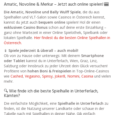
Amatic, Novoline & Merkur – Jetzt auch online spielen! 🎰
Die Amatic, Novoline und Bally Wulff Spiele
, die du aus
Spielhallen und VLT-Salon sowie Casinos in Östereich kennst,
kannst du jetzt auch
bequem online
spielen! Hol dir einen
exklusiven Casino Bonus
schon auf deine erste Einzahlung –
ganz ohne Wartezeit in einer Online Spielothek, Spielbank oder
lokalen Spielhalle.
Hier findest du die besten Online Spielhallen in
Österreich.
📱
Spiele jederzeit & überall – auch mobil!
Ob von zu Hause oder unterwegs: Mit deinem
Smartphone
oder Tablet
kannst du in Unterferlach, Wien, Graz, Linz,
Salzburg oder Innsbruck zu jeder Uhrzeit dein Glück versuchen!
Profitiere von
hohen Boni & Freispielen
in Top-Online-Casinos
wie
Cashed
,
Vegasino
,
Spinsy
,
Joker8
,
Nomini
,
Casinia
und vielen
mehr.
🔍 Wie finde ich die beste Spielhalle in Unterferlach,
Kärnten?
Die einfachste Möglichkeit, eine
Spielhalle in Unterferlach
zu
finden, ist die Nutzung unserer Landkarte oder schaue in der
Tabelle nach mit Spielhallen in deiner Nähe. Gib einfach