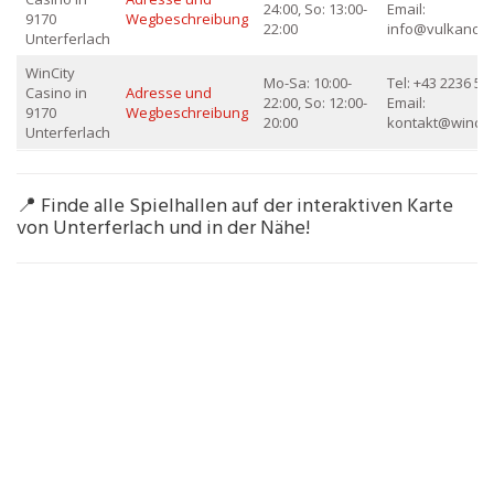
24:00, So: 13:00-
Email:
9170
Wegbeschreibung
22:00
info@vulkancas
Unterferlach
WinCity
Mo-Sa: 10:00-
Tel: +43 2236 56
Casino in
Adresse und
22:00, So: 12:00-
Email:
9170
Wegbeschreibung
20:00
kontakt@wincity
Unterferlach
📍 Finde alle Spielhallen auf der interaktiven Karte
von Unterferlach und in der Nähe!