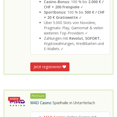
Casino-Bonus:
100 % bis
2.000 € /
CHF + 200 Freispiele
✓
Sportbonus:
100 % bis
500 € / CHF
+ 20 € Gratiswette
✓
Über 5.000 Slots von Novoline,
Pragmatic Play, Gamomat & vielen
weiteren Top-Providern ✓
Zahlungen mit
Revolut
,
SOFORT
,
Kryptowährungen, Kreditkarten und
E-Wallets ✓
Jetzt registrieren
Premium
online
MAD Casino
Spielhalle in
Unterferlach