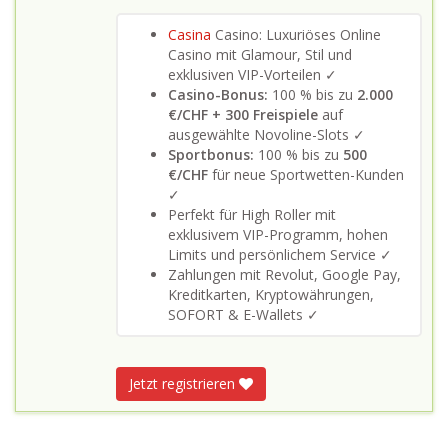
Casina
Casino: Luxuriöses Online
Casino mit Glamour, Stil und
exklusiven VIP-Vorteilen ✓
Casino-Bonus:
100 % bis zu
2.000
€/CHF + 300 Freispiele
auf
ausgewählte Novoline-Slots ✓
Sportbonus:
100 % bis zu
500
€/CHF
für neue Sportwetten-Kunden
✓
Perfekt für High Roller mit
exklusivem VIP-Programm, hohen
Limits und persönlichem Service ✓
Zahlungen mit Revolut, Google Pay,
Kreditkarten, Kryptowährungen,
SOFORT & E-Wallets ✓
Jetzt registrieren