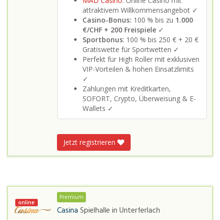
MAD Casino
: Online Casino mit
attraktivem Willkommensangebot ✓
Casino-Bonus:
100 % bis zu
1.000
€/CHF + 200 Freispiele
✓
Sportbonus
: 100 % bis 250 € + 20 €
Gratiswette für Sportwetten ✓
Perfekt für High Roller mit exklusiven
VIP-Vorteilen & hohen Einsatzlimits
✓
Zahlungen mit Kreditkarten,
SOFORT, Crypto, Überweisung & E-
Wallets ✓
Jetzt registrieren
Premium
online
Casina
Spielhalle in
Unterferlach