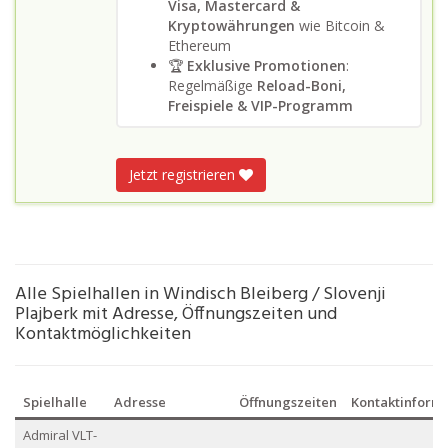
Visa, Mastercard &
Kryptowährungen
wie Bitcoin &
Ethereum
🏆
Exklusive Promotionen
:
Regelmäßige
Reload-Boni,
Freispiele & VIP-Programm
Jetzt registrieren
Alle Spielhallen in Windisch Bleiberg / Slovenji
Plajberk mit Adresse, Öffnungszeiten und
Kontaktmöglichkeiten
Spielhalle
Adresse
Öffnungszeiten
Kontaktinform
Admiral VLT-