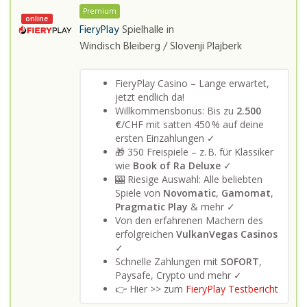
Premium
online
FieryPlay
Spielhalle in
Windisch Bleiberg / Slovenji Plajberk
FieryPlay Casino – Lange erwartet,
jetzt endlich da!
Willkommensbonus: Bis zu
2.500
€
/CHF mit satten 450 % auf deine
ersten Einzahlungen ✓
🎁 350 Freispiele – z. B. für Klassiker
wie
Book of Ra Deluxe
✓
🎰 Riesige Auswahl: Alle beliebten
Spiele von
Novomatic
,
Gamomat
,
Pragmatic Play
& mehr ✓
Von den erfahrenen Machern des
erfolgreichen
VulkanVegas Casinos
✓
Schnelle Zahlungen mit
SOFORT
,
Paysafe, Crypto und mehr ✓
👉 Hier >> zum
FieryPlay Testbericht