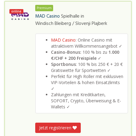
Premium
online
MAD Casino
Spielhalle in
Windisch Bleiberg / Slovenji Plajberk
MAD Casino
: Online Casino mit
attraktivem Willkommensangebot ✓
Casino-Bonus:
100 % bis zu
1.000
€/CHF + 200 Freispiele
✓
Sportbonus
: 100 % bis 250 € + 20 €
Gratiswette für Sportwetten ✓
Perfekt für High Roller mit exklusiven
VIP-Vorteilen & hohen Einsatzlimits
✓
Zahlungen mit Kreditkarten,
SOFORT, Crypto, Überweisung & E-
Wallets ✓
Jetzt registrieren