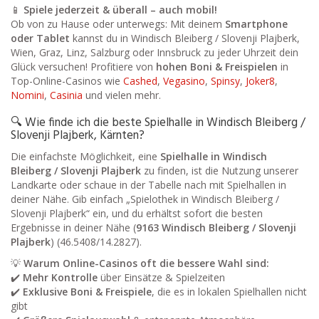
📱
Spiele jederzeit & überall – auch mobil!
Ob von zu Hause oder unterwegs: Mit deinem
Smartphone
oder Tablet
kannst du in Windisch Bleiberg / Slovenji Plajberk,
Wien, Graz, Linz, Salzburg oder Innsbruck zu jeder Uhrzeit dein
Glück versuchen! Profitiere von
hohen Boni & Freispielen
in
Top-Online-Casinos wie
Cashed
,
Vegasino
,
Spinsy
,
Joker8
,
Nomini
,
Casinia
und vielen mehr.
🔍 Wie finde ich die beste Spielhalle in Windisch Bleiberg /
Slovenji Plajberk, Kärnten?
Die einfachste Möglichkeit, eine
Spielhalle in Windisch
Bleiberg / Slovenji Plajberk
zu finden, ist die Nutzung unserer
Landkarte oder schaue in der Tabelle nach mit Spielhallen in
deiner Nähe. Gib einfach „Spielothek in Windisch Bleiberg /
Slovenji Plajberk“ ein, und du erhältst sofort die besten
Ergebnisse in deiner Nähe (
9163 Windisch Bleiberg / Slovenji
Plajberk
) (46.5408/14.2827).
💡
Warum Online-Casinos oft die bessere Wahl sind:
✔️
Mehr Kontrolle
über Einsätze & Spielzeiten
✔️
Exklusive Boni & Freispiele
, die es in lokalen Spielhallen nicht
gibt