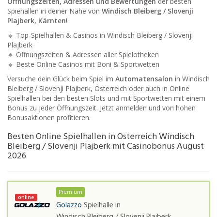
Öffnungszeiten, Adressen und Bewertungen
der besten
Spiehallen in deiner Nähe von
Windisch Bleiberg / Slovenji
Plajberk, Kärnten
!
🔹 Top-Spielhallen & Casinos in Windisch Bleiberg / Slovenji
Plajberk
🔹 Öffnungszeiten & Adressen aller Spielotheken
🔹 Beste Online Casinos mit Boni & Sportwetten
Versuche dein Glück beim Spiel im
Automatensalon
in Windisch
Bleiberg / Slovenji Plajberk, Österreich oder auch in Online
Spielhallen bei den besten Slots und mit Sportwetten mit einem
Bonus zu jeder Öffnungszeit. Jetzt anmelden und von hohen
Bonusaktionen profitieren.
Besten Online Spielhallen in Österreich Windisch
Bleiberg / Slovenji Plajberk mit Casinobonus August
2026
Premium
online
Golazzo
Spielhalle in