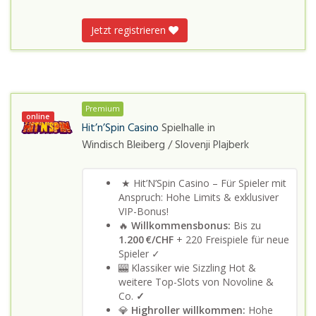
Jetzt registrieren
Premium
online
Hit’n’Spin Casino
Spielhalle in
Windisch Bleiberg / Slovenji Plajberk
★ Hit’N’Spin Casino – Für Spieler mit
Anspruch: Hohe Limits & exklusiver
VIP-Bonus!
🔥
Willkommensbonus:
Bis zu
1.200 €/CHF
+ 220 Freispiele für neue
Spieler ✓
🎰 Klassiker wie Sizzling Hot &
weitere Top-Slots von Novoline &
Co.
✓
💎
Highroller willkommen:
Hohe