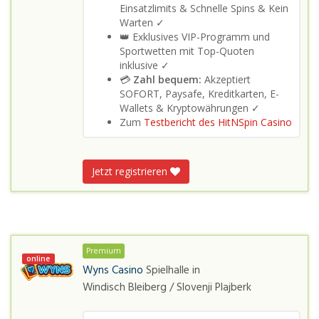
Einsatzlimits & Schnelle Spins & Kein
Warten ✓
👑 Exklusives VIP-Programm und
Sportwetten mit Top-Quoten
inklusive ✓
💳
Zahl bequem:
Akzeptiert
SOFORT, Paysafe, Kreditkarten, E-
Wallets & Kryptowährungen ✓
Zum
Testbericht des HitNSpin Casino
Jetzt registrieren
Premium
online
Wyns Casino
Spielhalle in
Windisch Bleiberg / Slovenji Plajberk