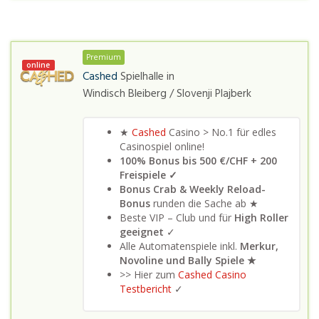
Premium
online
Cashed
Spielhalle in
Windisch Bleiberg / Slovenji Plajberk
★
Cashed
Casino > No.1 für edles
Casinospiel online!
100% Bonus bis 500 €/CHF + 200
Freispiele ✓
Bonus Crab &
Weekly Reload-
Bonus
runden die Sache ab ★
Beste VIP – Club und für
High Roller
geeignet
✓
Alle Automatenspiele inkl.
Merkur,
Novoline und Bally Spiele ★
>> Hier zum
Cashed Casino
Testbericht
✓