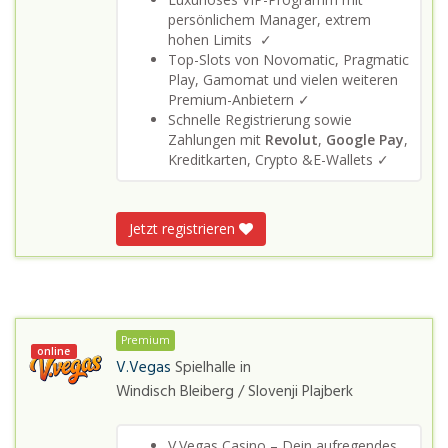
persönlichem Manager, extrem
hohen Limits ✓
Top-Slots von Novomatic, Pragmatic
Play, Gamomat und vielen weiteren
Premium-Anbietern ✓
Schnelle Registrierung sowie
Zahlungen mit
Revolut
,
Google Pay
,
Kreditkarten, Crypto &E-Wallets ✓
Jetzt registrieren
Premium
online
V.Vegas
Spielhalle in
Windisch Bleiberg / Slovenji Plajberk
V.Vegas Casino – Dein aufregendes