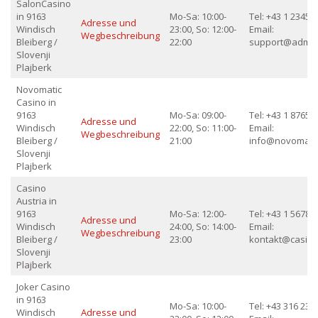
SalonCasino
in 9163
Mo-Sa: 10:00-
Tel: +43 1 23456
Adresse und
Windisch
23:00, So: 12:00-
Email:
Wegbeschreibung
Bleiberg /
22:00
support@admira
Slovenji
Plajberk
Novomatic
Casino in
9163
Mo-Sa: 09:00-
Tel: +43 1 87654
Adresse und
Windisch
22:00, So: 11:00-
Email:
Wegbeschreibung
Bleiberg /
21:00
info@novomatic
Slovenji
Plajberk
Casino
Austria in
9163
Mo-Sa: 12:00-
Tel: +43 1 56789
Adresse und
Windisch
24:00, So: 14:00-
Email:
Wegbeschreibung
Bleiberg /
23:00
kontakt@casino
Slovenji
Plajberk
Joker Casino
in 9163
Mo-Sa: 10:00-
Tel: +43 316 234
Windisch
Adresse und