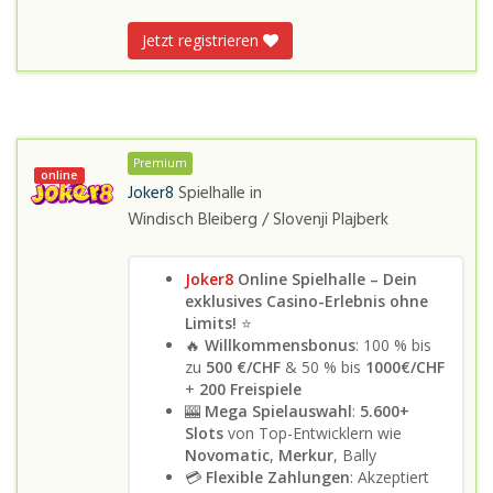
Jetzt registrieren
Premium
online
Joker8
Spielhalle in
Windisch Bleiberg / Slovenji Plajberk
Joker8
Online Spielhalle – Dein
exklusives Casino-Erlebnis ohne
Limits!
⭐
🔥
Willkommensbonus
: 100 % bis
zu
500 €/CHF
& 50 % bis
1000€/CHF
+
200 Freispiele
🎰
Mega Spielauswahl
:
5.600+
Slots
von Top-Entwicklern wie
Novomatic
,
Merkur
, Bally
💳
Flexible Zahlungen
: Akzeptiert