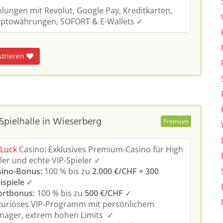
lungen mit Revolut, Google Pay, Kreditkarten,
yptowährungen, SOFORT & E-Wallets ✓
istrieren
Spielhalle in
Wieserberg
Premium
PLuck
Casino: Exklusives Premium-Casino für High
ler und echte VIP-Spieler ✓
sino-Bonus:
100 % bis zu
2.000 €/CHF + 300
ispiele
✓
ortbonus:
100 % bis zu
500 €/CHF
✓
xuriöses VIP-Programm mit persönlichem
nager, extrem hohen Limits ✓