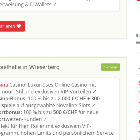
erweisung & E-Wallets ✓
istrieren
I
W
pielhalle in
Wieserberg
Premium
sina
Casino: Luxuriöses Online Casino mit
mour, Stil und exklusiven VIP-Vorteilen ✓
sino-Bonus:
100 % bis zu
2.000 €/CHF + 300
ispiele
auf ausgewählte Novoline-Slots ✓
ortbonus:
100 % bis zu
500 €/CHF
für neue
ortwetten-Kunden ✓
fekt für High Roller mit exklusivem VIP-
ogramm, hohen Limits und persönlichem Service