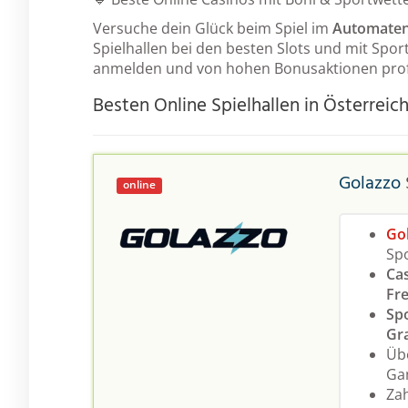
Versuche dein Glück beim Spiel im
Automaten
Spielhallen bei den besten Slots und mit Spor
anmelden und von hohen Bonusaktionen profi
Besten Online Spielhallen in Österrei
Golazzo
online
Go
Sp
Ca
Fre
Sp
Gr
Übe
Ga
Za