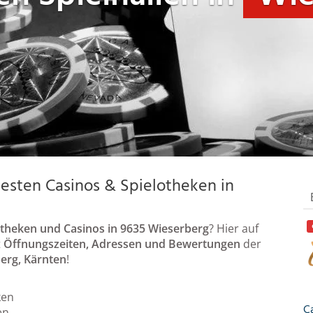
besten Casinos & Spielotheken in
lotheken und Casinos in 9635 Wieserberg
? Hier auf
t
Öffnungszeiten, Adressen und Bewertungen
der
erg, Kärnten
!
ken
C
en