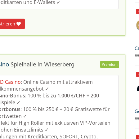
ditkarten und E-Wallets ✓
istrieren
C
W
ino
Spielhalle in
Wieserberg
Premium
D Casino
: Online Casino mit attraktivem
llkommensangebot ✓
sino-Bonus:
100 % bis zu
1.000 €/CHF + 200
ispiele
✓
ortbonus
: 100 % bis 250 € + 20 € Gratiswette für
G
ortwetten ✓
W
fekt für High Roller mit exklusiven VIP-Vorteilen
ohen Einsatzlimits ✓
lungen mit Kreditkarten, SOFORT, Crypto,