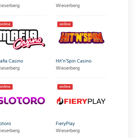
ieserberg
Wieserberg
online
online
afia Casino
Hit’n’Spin Casino
ieserberg
Wieserberg
online
online
lotoro
FieryPlay
ieserberg
Wieserberg