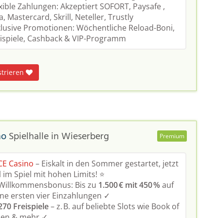
xible Zahlungen: Akzeptiert SOFORT, Paysafe ,
a, Mastercard, Skrill, Neteller, Trustly
lusive Promotionen: Wöchentliche Reload-Boni,
eispiele, Cashback & VIP-Programm
istrieren
no
Spielhalle in
Wieserberg
Premium
CE Casino
– Eiskalt in den Sommer gestartet, jetzt
l im Spiel mit hohen Limits! ⭐
 Willkommensbonus: Bis zu
1.500 € mit 450 %
auf
ne ersten vier Einzahlungen ✓
270 Freispiele
– z. B. auf beliebte Slots wie Book of
llen & mehr ✓