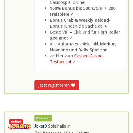
Casinospiel online!
100% Bonus bis 500 €/CHF + 200
Freispiele ✓
Bonus Crab &
Weekly Reload-
Bonus
runden die Sache ab ★
Beste VIP – Club und für
High Roller
geeignet
✓
Alle Automatenspiele inkl.
Merkur,
Novoline und Bally Spiele ★
>> Hier zum
Cashed Casino
Testbericht
✓
Jetzt registrieren
Premium
online
Joker8
Spielhalle in