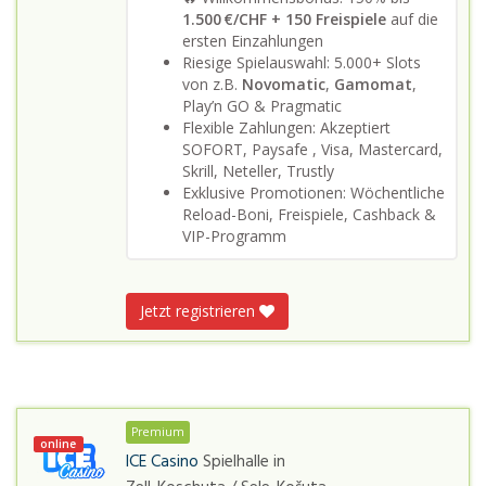
1.500 €/CHF + 150 Freispiele
auf die
ersten Einzahlungen
Riesige Spielauswahl: 5.000+ Slots
von z.B.
Novomatic
,
Gamomat
,
Play’n GO & Pragmatic
Flexible Zahlungen: Akzeptiert
SOFORT, Paysafe , Visa, Mastercard,
Skrill, Neteller, Trustly
Exklusive Promotionen: Wöchentliche
Reload-Boni, Freispiele, Cashback &
VIP-Programm
Jetzt registrieren
Premium
online
ICE Casino
Spielhalle in