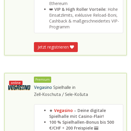
Ethereum
👑
VIP & High Roller Vorteile:
Hohe
Einsatzlimits, exklusive Reload-Boni,
Cashback & maßgeschneidertes VIP-
Programm
Jetzt registrieren
Premium
online
Vegasino
Spielhalle in
Zell-Koschuta / Sele-Košuta
★
Vegasino
– Deine digitale
Spielhalle mit Casino-Flair!
100 % Spielhallen-Bonus bis 500
€/CHF
+
200 Freispiele
🎰