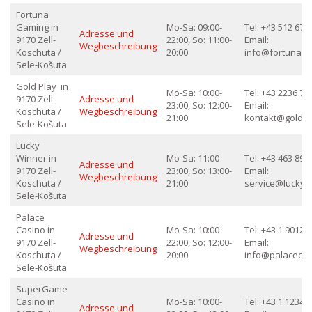
Fortuna
Gaming in
Mo-Sa: 09:00-
Tel: +43 512 678
Adresse und
9170 Zell-
22:00, So: 11:00-
Email:
Wegbeschreibung
Koschuta /
20:00
info@fortunaga
Sele-Košuta
Gold Play in
Mo-Sa: 10:00-
Tel: +43 2236 78
9170 Zell-
Adresse und
23:00, So: 12:00-
Email:
Koschuta /
Wegbeschreibung
21:00
kontakt@goldpl
Sele-Košuta
Lucky
Winner in
Mo-Sa: 11:00-
Tel: +43 463 890
Adresse und
9170 Zell-
23:00, So: 13:00-
Email:
Wegbeschreibung
Koschuta /
21:00
service@luckyw
Sele-Košuta
Palace
Casino in
Mo-Sa: 10:00-
Tel: +43 1 90123
Adresse und
9170 Zell-
22:00, So: 12:00-
Email:
Wegbeschreibung
Koschuta /
20:00
info@palacecas
Sele-Košuta
SuperGame
Casino in
Mo-Sa: 10:00-
Tel: +43 1 12345
Adresse und