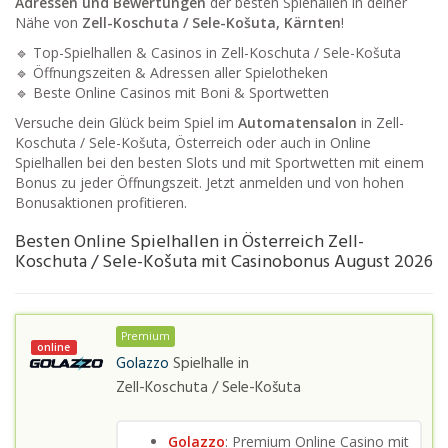
Adressen und Bewertungen
der besten Spiehallen in deiner
Nähe von
Zell-Koschuta / Sele-Košuta, Kärnten
!
🔹 Top-Spielhallen & Casinos in Zell-Koschuta / Sele-Košuta
🔹 Öffnungszeiten & Adressen aller Spielotheken
🔹 Beste Online Casinos mit Boni & Sportwetten
Versuche dein Glück beim Spiel im
Automatensalon
in Zell-
Koschuta / Sele-Košuta, Österreich oder auch in Online
Spielhallen bei den besten Slots und mit Sportwetten mit einem
Bonus zu jeder Öffnungszeit. Jetzt anmelden und von hohen
Bonusaktionen profitieren.
Besten Online Spielhallen in Österreich Zell-
Koschuta / Sele-Košuta mit Casinobonus August 2026
Premium
online
Golazzo
Spielhalle in
Zell-Koschuta / Sele-Košuta
Golazzo
: Premium Online Casino mit