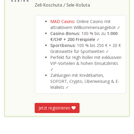
Zell-Koschuta / Sele-Košuta
MAD Casino
: Online Casino mit
attraktivem Willkommensangebot ✓
Casino-Bonus:
100 % bis zu
1.000
€/CHF + 200 Freispiele
✓
Sportbonus
: 100 % bis 250 € + 20 €
Gratiswette für Sportwetten ✓
Perfekt für High Roller mit exklusiven
VIP-Vorteilen & hohen Einsatzlimits
✓
Zahlungen mit Kreditkarten,
SOFORT, Crypto, Überweisung & E-
Wallets ✓
Jetzt registrieren