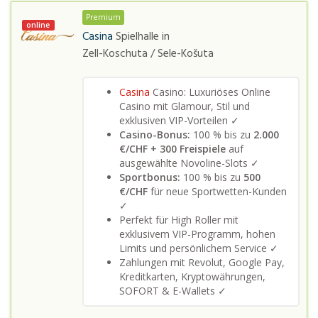
Premium
online
Casina
Spielhalle in
Zell-Koschuta / Sele-Košuta
Casina
Casino: Luxuriöses Online
Casino mit Glamour, Stil und
exklusiven VIP-Vorteilen ✓
Casino-Bonus:
100 % bis zu
2.000
€/CHF + 300 Freispiele
auf
ausgewählte Novoline-Slots ✓
Sportbonus:
100 % bis zu
500
€/CHF
für neue Sportwetten-Kunden
✓
Perfekt für High Roller mit
exklusivem VIP-Programm, hohen
Limits und persönlichem Service ✓
Zahlungen mit Revolut, Google Pay,
Kreditkarten, Kryptowährungen,
SOFORT & E-Wallets ✓