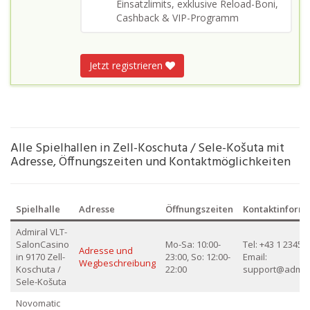
Einsatzlimits, exklusive Reload-Boni,
Cashback & VIP-Programm
Jetzt registrieren
Alle Spielhallen in Zell-Koschuta / Sele-Košuta mit
Adresse, Öffnungszeiten und Kontaktmöglichkeiten
Spielhalle
Adresse
Öffnungszeiten
Kontaktinform
Admiral VLT-
SalonCasino
Mo-Sa: 10:00-
Tel: +43 1 23456
Adresse und
in 9170 Zell-
23:00, So: 12:00-
Email:
Wegbeschreibung
Koschuta /
22:00
support@admira
Sele-Košuta
Novomatic