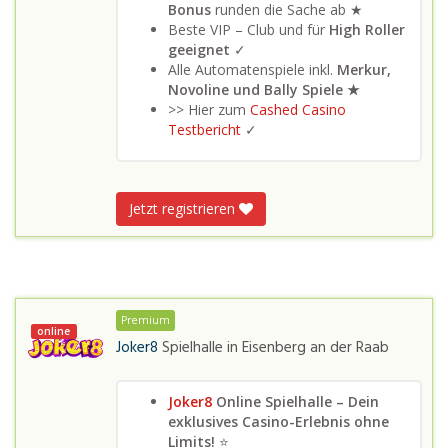
Bonus
runden die Sache ab ★
Beste VIP – Club und für
High Roller
geeignet
✓
Alle Automatenspiele inkl.
Merkur,
Novoline und Bally Spiele ★
>> Hier zum
Cashed Casino
Testbericht
✓
Jetzt registrieren
Premium
online
Joker8
Spielhalle in
Eisenberg an der Raab
Joker8
Online Spielhalle – Dein
exklusives Casino-Erlebnis ohne
Limits!
⭐