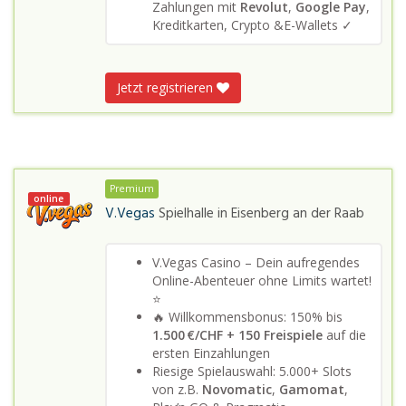
Zahlungen mit
Revolut
,
Google Pay
,
Kreditkarten, Crypto &E-Wallets ✓
Jetzt registrieren
Premium
online
V.Vegas
Spielhalle in
Eisenberg an der Raab
V.Vegas Casino – Dein aufregendes
Online-Abenteuer ohne Limits wartet!
⭐
🔥 Willkommensbonus: 150% bis
1.500 €/CHF + 150 Freispiele
auf die
ersten Einzahlungen
Riesige Spielauswahl: 5.000+ Slots
von z.B.
Novomatic
,
Gamomat
,