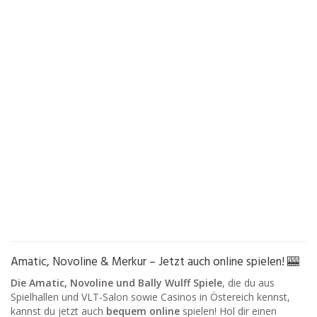
Amatic, Novoline & Merkur – Jetzt auch online spielen! 🎰
Die Amatic, Novoline und Bally Wulff Spiele
, die du aus
Spielhallen und VLT-Salon sowie Casinos in Östereich kennst,
kannst du jetzt auch
bequem online
spielen! Hol dir einen