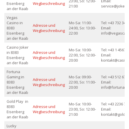
23:00, So: 12:00-
Email:
Eisenberg
Wegbeschreibung
21:00
service@jokerca
an der Raab
Vegas
Casino in
Mo-Sa: 11:00-
Tel: +43 732 345
Adresse und
8383
24:00, So: 13:00-
Email:
Wegbeschreibung
Eisenberg
22:00
info@vegascasi
an der Raab
Casino Joker
Mo-Sa: 10:00-
Tel: +43 1 45678
in 8383
Adresse und
22:00, So: 12:00-
Email:
Eisenberg
Wegbeschreibung
20:00
kontakt@casino
an der Raab
Fortuna
Gaming in
Mo-Sa: 09:00-
Tel: +43 512 678
Adresse und
8383
22:00, So: 11:00-
Email:
Wegbeschreibung
Eisenberg
20:00
info@fortunaga
an der Raab
Gold Play in
Mo-Sa: 10:00-
Tel: +43 2236 78
8383
Adresse und
23:00, So: 12:00-
Email:
Eisenberg
Wegbeschreibung
21:00
kontakt@goldpl
an der Raab
Lucky