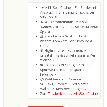
★ Hit’N’Spin Casino – Für Spieler mit
Anspruch: Hohe Limits & exklusiver
VIP-Bonus!
🔥
Willkommensbonus:
Bis zu
1.200 €/CHF
+ 220 Freispiele für neue
Spieler ✓
🎰 Klassiker wie Sizzling Hot &
weitere Top-Slots von Novoline &
Co.
✓
💎
Highroller willkommen:
Hohe
Einsatzlimits & Schnelle Spins & Kein
Warten ✓
👑 Exklusives VIP-Programm und
Sportwetten mit Top-Quoten
inklusive ✓
💳
Zahl bequem:
Akzeptiert
SOFORT, Paysafe, Kreditkarten, E-
Wallets & Kryptowährungen ✓
Zum
Testbericht des HitNSpin Casino