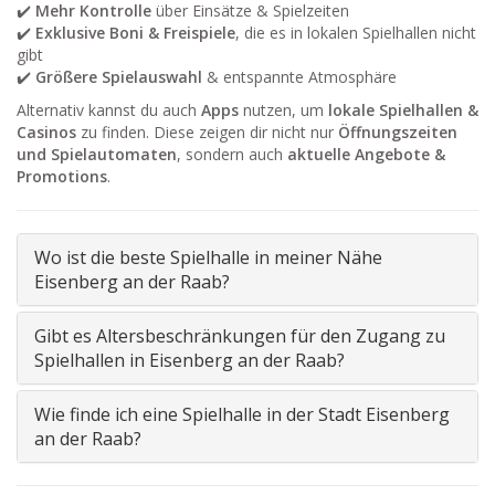
✔️
Mehr Kontrolle
über Einsätze & Spielzeiten
✔️
Exklusive Boni & Freispiele
, die es in lokalen Spielhallen nicht
gibt
✔️
Größere Spielauswahl
& entspannte Atmosphäre
Alternativ kannst du auch
Apps
nutzen, um
lokale Spielhallen &
Casinos
zu finden. Diese zeigen dir nicht nur
Öffnungszeiten
und Spielautomaten
, sondern auch
aktuelle Angebote &
Promotions
.
Wo ist die beste Spielhalle in meiner Nähe
Eisenberg an der Raab?
Gibt es Altersbeschränkungen für den Zugang zu
Spielhallen in Eisenberg an der Raab?
Wie finde ich eine Spielhalle in der Stadt Eisenberg
an der Raab?