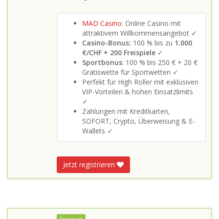
MAD Casino
: Online Casino mit
attraktivem Willkommensangebot ✓
Casino-Bonus:
100 % bis zu
1.000
€/CHF + 200 Freispiele
✓
Sportbonus
: 100 % bis 250 € + 20 €
Gratiswette für Sportwetten ✓
Perfekt für High Roller mit exklusiven
VIP-Vorteilen & hohen Einsatzlimits
✓
Zahlungen mit Kreditkarten,
SOFORT, Crypto, Überweisung & E-
Wallets ✓
Jetzt registrieren