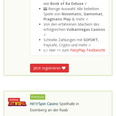
wie
Book of Ra Deluxe
✓
🎰 Riesige Auswahl: Alle beliebten
Spiele von
Novomatic
,
Gamomat
,
Pragmatic Play
& mehr ✓
Von den erfahrenen Machern des
erfolgreichen
VulkanVegas Casinos
✓
Schnelle Zahlungen mit
SOFORT
,
Paysafe, Crypto und mehr ✓
👉 Hier >> zum
FieryPlay Testbericht
Jetzt registrieren
Premium
online
Hit’n’Spin Casino
Spielhalle in
Eisenberg an der Raab