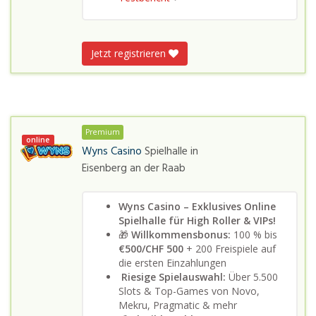
Jetzt registrieren
Premium
online
Wyns Casino
Spielhalle in
Eisenberg an der Raab
Wyns Casino – Exklusives Online
Spielhalle für High Roller & VIPs!
🎁
Willkommensbonus:
100 % bis
€500/CHF 500
+ 200 Freispiele auf
die ersten Einzahlungen
Riesige Spielauswahl:
Über 5.500
Slots & Top-Games von Novo,
Mekru, Pragmatic & mehr