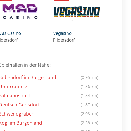
AD Casino
Vegasino
lgersdorf
Pilgersdorf
Spielhallen in der Nähe:
Bubendorf im Burgenland
(0.95 km)
Unterrabnitz
(1.56 km)
Salmannsdorf
(1.84 km)
Deutsch Gerisdorf
(1.87 km)
Schwendgraben
(2.08 km)
Kogl im Burgenland
(2.38 km)