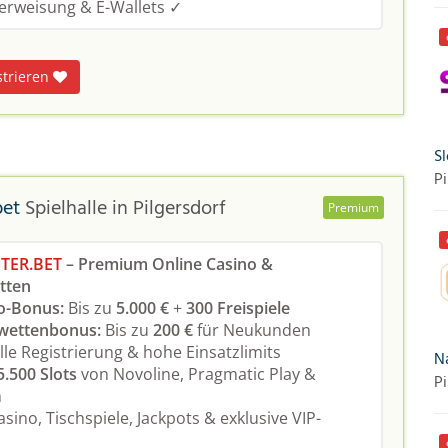
erweisung & E-Wallets ✓
istrieren
S
Pi
bet
Spielhalle in
Pilgersdorf
Premium
TER.BET
– Premium Online Casino &
tten
o-Bonus:
Bis zu
5.000 €
+
300 Freispiele
wettenbonus:
Bis zu
200 €
für Neukunden
le Registrierung & hohe Einsatzlimits
N
5.500 Slots
von Novoline, Pragmatic Play &
Pi
n
asino, Tischspiele, Jackpots & exklusive VIP-