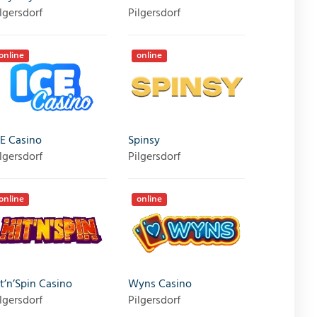
lgersdorf
Pilgersdorf
online
online
CE Casino
Spinsy
lgersdorf
Pilgersdorf
online
online
t’n’Spin Casino
Wyns Casino
lgersdorf
Pilgersdorf