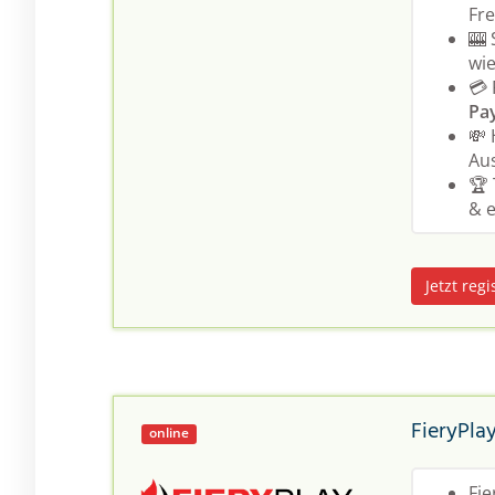
Fre
🎰 
wi
💳 
Pa
💸 
Au
🏆 
& 
Jetzt reg
FieryPla
online
Fie