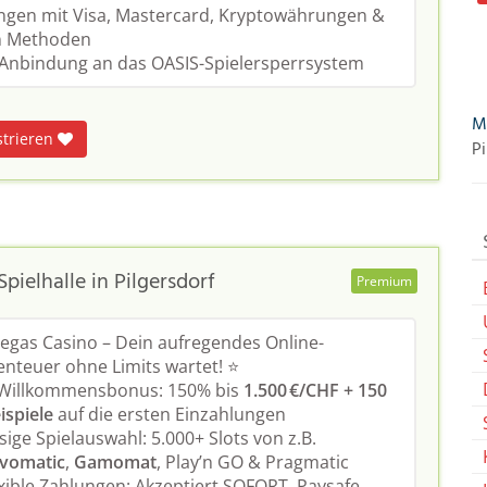
ngen mit Visa, Mastercard, Kryptowährungen &
n Methoden
 Anbindung an das OASIS-Spielersperrsystem
M
istrieren
Pi
Spielhalle in
Pilgersdorf
Premium
egas Casino – Dein aufregendes Online-
nteuer ohne Limits wartet! ⭐
 Willkommensbonus: 150% bis
1.500 €/CHF + 150
ispiele
auf die ersten Einzahlungen
sige Spielauswahl: 5.000+ Slots von z.B.
vomatic
,
Gamomat
, Play’n GO & Pragmatic
xible Zahlungen: Akzeptiert SOFORT, Paysafe ,