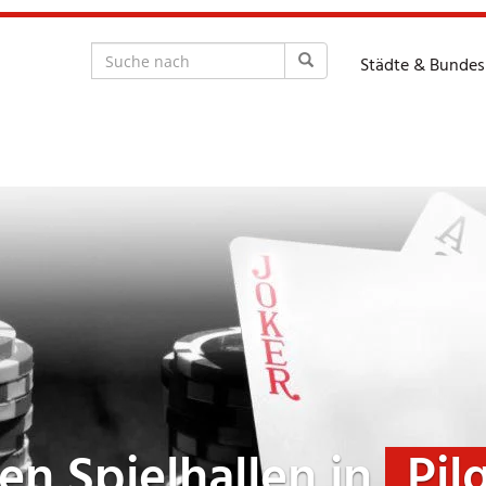
Städte & Bundes
en Spielhallen in
Pil