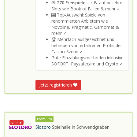
🎁
270 Freispiele
– z. B. auf beliebte
Slots wie Book of Fallen & mehr ✓
🎰 Top-Auswahl: Spiele von
renommierten Anbietern wie
Novoline, Pragmatic, Gamomat &
mehr ✓
🏆 Mehrfach ausgezeichnet und
betrieben von erfahrenen Profis der
Casino-Szene ✓
Gute Einzahlungsmethoden inklusive
SOFORT, Paysafecard und Crypto ✓
Jetzt registrieren
Premium
online
Slotoro
Spielhalle in
Schwendgraben