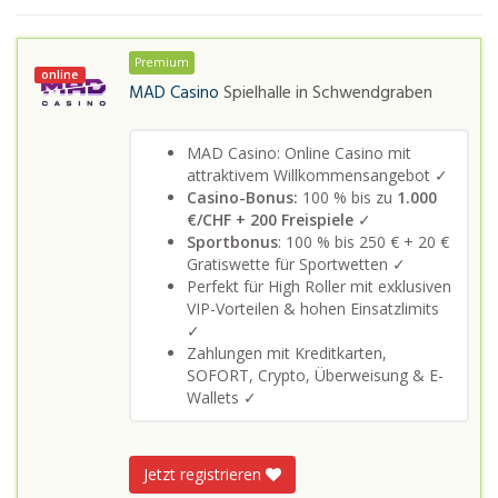
Premium
online
MAD Casino
Spielhalle in
Schwendgraben
MAD Casino: Online Casino mit
attraktivem Willkommensangebot ✓
Casino-Bonus:
100 % bis zu
1.000
€/CHF + 200 Freispiele
✓
Sportbonus
: 100 % bis 250 € + 20 €
Gratiswette für Sportwetten ✓
Perfekt für High Roller mit exklusiven
VIP-Vorteilen & hohen Einsatzlimits
✓
Zahlungen mit Kreditkarten,
SOFORT, Crypto, Überweisung & E-
Wallets ✓
Jetzt registrieren