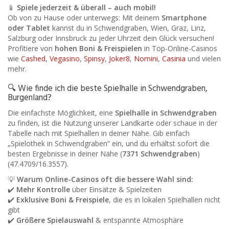
📱
Spiele jederzeit & überall – auch mobil!
Ob von zu Hause oder unterwegs: Mit deinem
Smartphone
oder Tablet
kannst du in Schwendgraben, Wien, Graz, Linz,
Salzburg oder Innsbruck zu jeder Uhrzeit dein Glück versuchen!
Profitiere von
hohen Boni & Freispielen
in Top-Online-Casinos
wie
Cashed
,
Vegasino
,
Spinsy
,
Joker8
,
Nomini
,
Casinia
und vielen
mehr.
🔍 Wie finde ich die beste Spielhalle in Schwendgraben,
Burgenland?
Die einfachste Möglichkeit, eine
Spielhalle in Schwendgraben
zu finden, ist die Nutzung unserer Landkarte oder schaue in der
Tabelle nach mit Spielhallen in deiner Nähe. Gib einfach
„Spielothek in Schwendgraben“ ein, und du erhältst sofort die
besten Ergebnisse in deiner Nähe (
7371 Schwendgraben
)
(47.4709/16.3557).
💡
Warum Online-Casinos oft die bessere Wahl sind:
✔️
Mehr Kontrolle
über Einsätze & Spielzeiten
✔️
Exklusive Boni & Freispiele
, die es in lokalen Spielhallen nicht
gibt
✔️
Größere Spielauswahl
& entspannte Atmosphäre