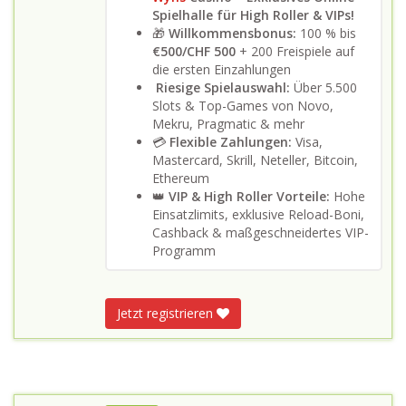
Spielhalle für High Roller & VIPs!
🎁
Willkommensbonus:
100 % bis
€500/CHF 500
+ 200 Freispiele auf
die ersten Einzahlungen
Riesige Spielauswahl:
Über 5.500
Slots & Top-Games von Novo,
Mekru, Pragmatic & mehr
💳
Flexible Zahlungen:
Visa,
Mastercard, Skrill, Neteller, Bitcoin,
Ethereum
👑
VIP & High Roller Vorteile:
Hohe
Einsatzlimits, exklusive Reload-Boni,
Cashback & maßgeschneidertes VIP-
Programm
Jetzt registrieren