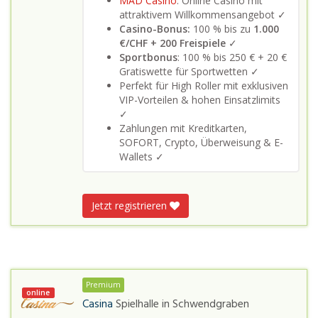
MAD Casino
: Online Casino mit
attraktivem Willkommensangebot ✓
Casino-Bonus:
100 % bis zu
1.000
€/CHF + 200 Freispiele
✓
Sportbonus
: 100 % bis 250 € + 20 €
Gratiswette für Sportwetten ✓
Perfekt für High Roller mit exklusiven
VIP-Vorteilen & hohen Einsatzlimits
✓
Zahlungen mit Kreditkarten,
SOFORT, Crypto, Überweisung & E-
Wallets ✓
Jetzt registrieren
Premium
online
Casina
Spielhalle in
Schwendgraben