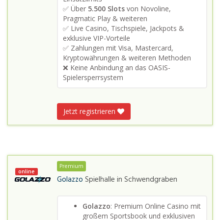
✅ Über
5.500 Slots
von Novoline,
Pragmatic Play & weiteren
✅ Live Casino, Tischspiele, Jackpots &
exklusive VIP-Vorteile
✅ Zahlungen mit Visa, Mastercard,
Kryptowährungen & weiteren Methoden
❌ Keine Anbindung an das OASIS-
Spielersperrsystem
Jetzt registrieren
Premium
online
Golazzo
Spielhalle in
Schwendgraben
Golazzo
: Premium Online Casino mit
großem Sportsbook und exklusiven