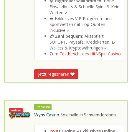
💎
Highroller willkommen:
Hohe
Einsatzlimits & Schnelle Spins & Kein
Warten ✓
👑 Exklusives VIP-Programm und
Sportwetten mit Top-Quoten
inklusive ✓
💳
Zahl bequem:
Akzeptiert
SOFORT, Paysafe, Kreditkarten, E-
Wallets & Kryptowährungen ✓
Zum
Testbericht des HitNSpin Casino
Jetzt registrieren
Premium
online
Wyns Casino
Spielhalle in
Schwendgraben
Wyns
Casino – Exklusives Online