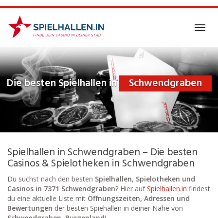
Skip
to
main
Toggl
content
navig
Die besten Spielhallen in
Schwendgraben
Spielhallen in Schwendgraben – Die besten
Casinos & Spielotheken in Schwendgraben
Du suchst nach den besten
Spielhallen, Spielotheken und
Casinos in 7371 Schwendgraben
? Hier auf
Spielhallen.in
findest
du eine aktuelle Liste mit
Öffnungszeiten, Adressen und
Bewertungen
der besten Spiehallen in deiner Nähe von
Schwendgraben, Burgenland
!