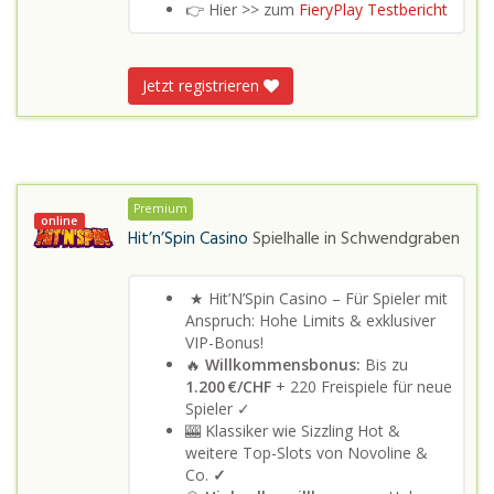
👉 Hier >> zum
FieryPlay Testbericht
Jetzt registrieren
Premium
online
Hit’n’Spin Casino
Spielhalle in
Schwendgraben
★ Hit’N’Spin Casino – Für Spieler mit
Anspruch: Hohe Limits & exklusiver
VIP-Bonus!
🔥
Willkommensbonus:
Bis zu
1.200 €/CHF
+ 220 Freispiele für neue
Spieler ✓
🎰 Klassiker wie Sizzling Hot &
weitere Top-Slots von Novoline &
Co.
✓