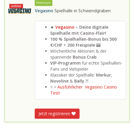
Premium
online
Vegasino
Spielhalle in
Schwendgraben
★
Vegasino
– Deine digitale
Spielhalle mit Casino-Flair!
100 % Spielhallen-Bonus bis 500
€/CHF
+
200 Freispiele
🎰
Wöchentliche Aktionen & der
spannende
Bonus Crab
VIP-Programm
für echte Spielhallen-
Fans und Vielspieler
Klassiker der Spielhalle:
Merkur
,
Novoline
&
Bally
🃏
> >
Ausführlicher Vegasino Casino
Test!
Jetzt registrieren