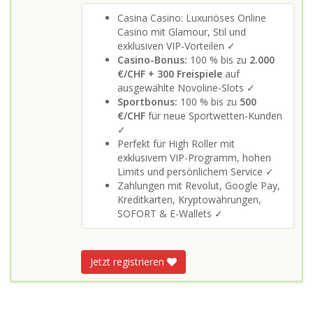
Casina Casino: Luxuriöses Online
Casino mit Glamour, Stil und
exklusiven VIP-Vorteilen ✓
Casino-Bonus:
100 % bis zu
2.000
€/CHF + 300 Freispiele
auf
ausgewählte Novoline-Slots ✓
Sportbonus:
100 % bis zu
500
€/CHF
für neue Sportwetten-Kunden
✓
Perfekt für High Roller mit
exklusivem VIP-Programm, hohen
Limits und persönlichem Service ✓
Zahlungen mit Revolut, Google Pay,
Kreditkarten, Kryptowährungen,
SOFORT & E-Wallets ✓
Jetzt registrieren