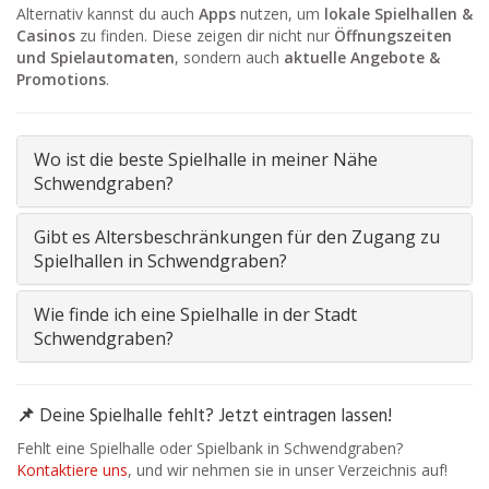
Alternativ kannst du auch
Apps
nutzen, um
lokale Spielhallen &
Casinos
zu finden. Diese zeigen dir nicht nur
Öffnungszeiten
und Spielautomaten
, sondern auch
aktuelle Angebote &
Promotions
.
Wo ist die beste Spielhalle in meiner Nähe
Schwendgraben?
Gibt es Altersbeschränkungen für den Zugang zu
Spielhallen in Schwendgraben?
Wie finde ich eine Spielhalle in der Stadt
Schwendgraben?
📌
Deine Spielhalle fehlt? Jetzt eintragen lassen!
Fehlt eine Spielhalle oder Spielbank in Schwendgraben?
Kontaktiere uns
, und wir nehmen sie in unser Verzeichnis auf!