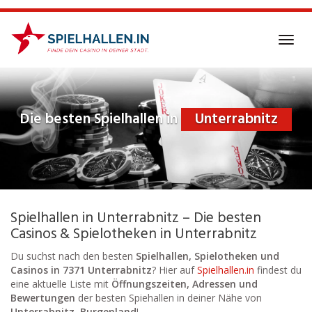
Skip
to
main
Toggl
content
navig
Die besten Spielhallen in
Unterrabnitz
Spielhallen in Unterrabnitz – Die besten
Casinos & Spielotheken in Unterrabnitz
Du suchst nach den besten
Spielhallen, Spielotheken und
Casinos in 7371 Unterrabnitz
? Hier auf
Spielhallen.in
findest du
eine aktuelle Liste mit
Öffnungszeiten, Adressen und
Bewertungen
der besten Spiehallen in deiner Nähe von
Unterrabnitz, Burgenland
!