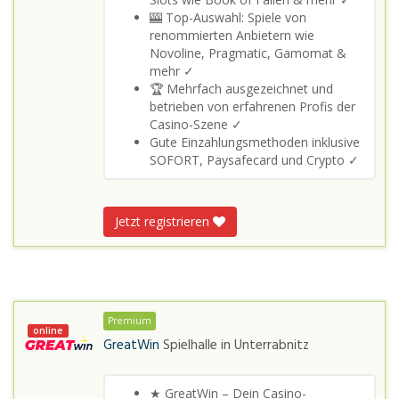
🎰 Top-Auswahl: Spiele von
renommierten Anbietern wie
Novoline, Pragmatic, Gamomat &
mehr ✓
🏆 Mehrfach ausgezeichnet und
betrieben von erfahrenen Profis der
Casino-Szene ✓
Gute Einzahlungsmethoden inklusive
SOFORT, Paysafecard und Crypto ✓
Jetzt registrieren
Premium
online
GreatWin
Spielhalle in
Unterrabnitz
★ GreatWin – Dein Casino-