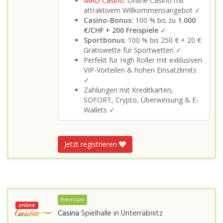
MAD Casino
: Online Casino mit
attraktivem Willkommensangebot ✓
Casino-Bonus:
100 % bis zu
1.000
€/CHF + 200 Freispiele
✓
Sportbonus
: 100 % bis 250 € + 20 €
Gratiswette für Sportwetten ✓
Perfekt für High Roller mit exklusiven
VIP-Vorteilen & hohen Einsatzlimits
✓
Zahlungen mit Kreditkarten,
SOFORT, Crypto, Überweisung & E-
Wallets ✓
Jetzt registrieren
Premium
online
Casina
Spielhalle in
Unterrabnitz