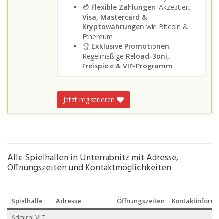
💳
Flexible Zahlungen
: Akzeptiert
Visa, Mastercard &
Kryptowährungen
wie Bitcoin &
Ethereum
🏆
Exklusive Promotionen
:
Regelmäßige
Reload-Boni,
Freispiele & VIP-Programm
Jetzt registrieren
Alle Spielhallen in Unterrabnitz mit Adresse,
Öffnungszeiten und Kontaktmöglichkeiten
Spielhalle
Adresse
Öffnungszeiten
Kontaktinform
Admiral VLT-