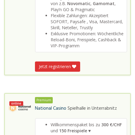
von z.B.
Novomatic
,
Gamomat
,
Play’n GO & Pragmatic
Flexible Zahlungen: Akzeptiert
SOFORT, Paysafe , Visa, Mastercard,
Skrill, Neteller, Trustly
Exklusive Promotionen: Wöchentliche
Reload-Boni, Freispiele, Cashback &
VIP-Programm
Jetzt registrieren
Premium
online
National Casino
Spielhalle in
Unterrabnitz
Willkommenspaket bis zu
300 €/CHF
und
150 Freispiele ♥