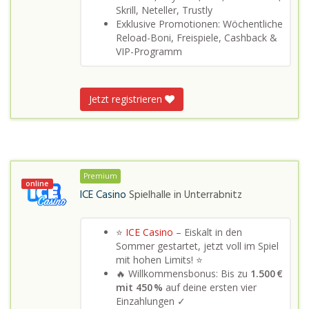
Skrill, Neteller, Trustly
Exklusive Promotionen: Wöchentliche
Reload-Boni, Freispiele, Cashback &
VIP-Programm
Jetzt registrieren
Premium
online
ICE Casino
Spielhalle in
Unterrabnitz
⭐
ICE Casino
– Eiskalt in den
Sommer gestartet, jetzt voll im Spiel
mit hohen Limits! ⭐
🔥 Willkommensbonus: Bis zu
1.500 €
mit 450 %
auf deine ersten vier
Einzahlungen ✓