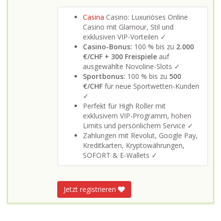
Casina
Casino: Luxuriöses Online
Casino mit Glamour, Stil und
exklusiven VIP-Vorteilen ✓
Casino-Bonus:
100 % bis zu
2.000
€/CHF + 300 Freispiele
auf
ausgewählte Novoline-Slots ✓
Sportbonus:
100 % bis zu
500
€/CHF
für neue Sportwetten-Kunden
✓
Perfekt für High Roller mit
exklusivem VIP-Programm, hohen
Limits und persönlichem Service ✓
Zahlungen mit Revolut, Google Pay,
Kreditkarten, Kryptowährungen,
SOFORT & E-Wallets ✓
Jetzt registrieren