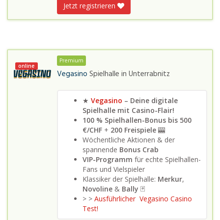
Jetzt registrieren
Premium
online
Vegasino
Spielhalle in
Unterrabnitz
★
Vegasino
– Deine digitale
Spielhalle mit Casino-Flair!
100 % Spielhallen-Bonus bis 500
€/CHF
+
200 Freispiele
🎰
Wöchentliche Aktionen & der
spannende
Bonus Crab
VIP-Programm
für echte Spielhallen-
Fans und Vielspieler
Klassiker der Spielhalle:
Merkur
,
Novoline
&
Bally
🃏
> >
Ausführlicher Vegasino Casino
Test!