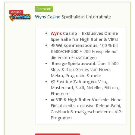
Premium
online
Wyns Casino
Spielhalle in
Unterrabnitz
Wyns
Casino – Exklusives Online
Spielhalle für High Roller & VIPs!
🎁
Willkommensbonus:
100 % bis
€500/CHF 500
+ 200 Freispiele auf
die ersten Einzahlungen
Riesige Spielauswahl:
Über 5.500
Slots & Top-Games von Novo,
Mekru, Pragmatic & mehr
💳
Flexible Zahlungen:
Visa,
Mastercard, Skrill, Neteller, Bitcoin,
Ethereum
👑
VIP & High Roller Vorteile:
Hohe
Einsatzlimits, exklusive Reload-Boni,
Cashback & maßgeschneidertes VIP-
Programm