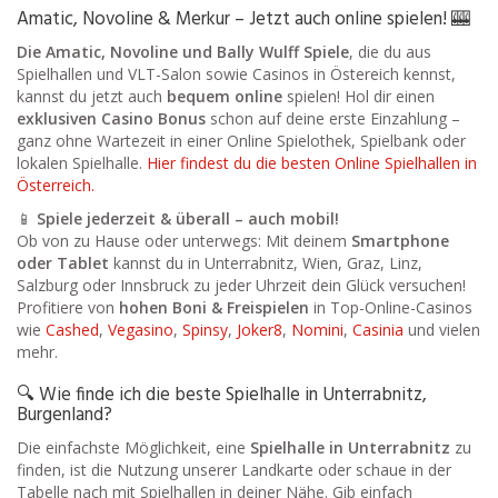
Amatic, Novoline & Merkur – Jetzt auch online spielen! 🎰
Die Amatic, Novoline und Bally Wulff Spiele
, die du aus
Spielhallen und VLT-Salon sowie Casinos in Östereich kennst,
kannst du jetzt auch
bequem online
spielen! Hol dir einen
exklusiven Casino Bonus
schon auf deine erste Einzahlung –
ganz ohne Wartezeit in einer Online Spielothek, Spielbank oder
lokalen Spielhalle.
Hier findest du die besten Online Spielhallen in
Österreich.
📱
Spiele jederzeit & überall – auch mobil!
Ob von zu Hause oder unterwegs: Mit deinem
Smartphone
oder Tablet
kannst du in Unterrabnitz, Wien, Graz, Linz,
Salzburg oder Innsbruck zu jeder Uhrzeit dein Glück versuchen!
Profitiere von
hohen Boni & Freispielen
in Top-Online-Casinos
wie
Cashed
,
Vegasino
,
Spinsy
,
Joker8
,
Nomini
,
Casinia
und vielen
mehr.
🔍 Wie finde ich die beste Spielhalle in Unterrabnitz,
Burgenland?
Die einfachste Möglichkeit, eine
Spielhalle in Unterrabnitz
zu
finden, ist die Nutzung unserer Landkarte oder schaue in der
Tabelle nach mit Spielhallen in deiner Nähe. Gib einfach