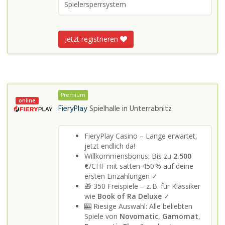
Spielersperrsystem
Jetzt registrieren
Premium
online
FieryPlay
Spielhalle in
Unterrabnitz
FieryPlay Casino – Lange erwartet,
jetzt endlich da!
Willkommensbonus: Bis zu
2.500
€
/CHF mit satten 450 % auf deine
ersten Einzahlungen ✓
🎁 350 Freispiele – z. B. für Klassiker
wie
Book of Ra Deluxe
✓
🎰 Riesige Auswahl: Alle beliebten
Spiele von
Novomatic
,
Gamomat
,