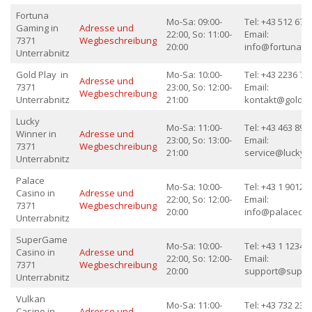
Fortuna
Mo-Sa: 09:00-
Tel: +43 512 678
Gaming in
Adresse und
22:00, So: 11:00-
Email:
7371
Wegbeschreibung
20:00
info@fortunaga
Unterrabnitz
Gold Play in
Mo-Sa: 10:00-
Tel: +43 2236 78
Adresse und
7371
23:00, So: 12:00-
Email:
Wegbeschreibung
Unterrabnitz
21:00
kontakt@goldpl
Lucky
Mo-Sa: 11:00-
Tel: +43 463 890
Winner in
Adresse und
23:00, So: 13:00-
Email:
7371
Wegbeschreibung
21:00
service@luckyw
Unterrabnitz
Palace
Mo-Sa: 10:00-
Tel: +43 1 90123
Casino in
Adresse und
22:00, So: 12:00-
Email:
7371
Wegbeschreibung
20:00
info@palacecas
Unterrabnitz
SuperGame
Mo-Sa: 10:00-
Tel: +43 1 12345
Casino in
Adresse und
22:00, So: 12:00-
Email:
7371
Wegbeschreibung
20:00
support@super
Unterrabnitz
Vulkan
Mo-Sa: 11:00-
Tel: +43 732 234
Casino in
Adresse und