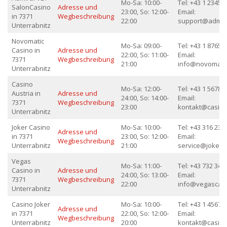
Mo-Sa: 10:00-
Tel: +43 1 23456
SalonCasino
Adresse und
23:00, So: 12:00-
Email:
in 7371
Wegbeschreibung
22:00
support@admira
Unterrabnitz
Novomatic
Mo-Sa: 09:00-
Tel: +43 1 87654
Casino in
Adresse und
22:00, So: 11:00-
Email:
7371
Wegbeschreibung
21:00
info@novomatic
Unterrabnitz
Casino
Mo-Sa: 12:00-
Tel: +43 1 56789
Austria in
Adresse und
24:00, So: 14:00-
Email:
7371
Wegbeschreibung
23:00
kontakt@casino
Unterrabnitz
Joker Casino
Mo-Sa: 10:00-
Tel: +43 316 234
Adresse und
in 7371
23:00, So: 12:00-
Email:
Wegbeschreibung
Unterrabnitz
21:00
service@jokerca
Vegas
Mo-Sa: 11:00-
Tel: +43 732 345
Casino in
Adresse und
24:00, So: 13:00-
Email:
7371
Wegbeschreibung
22:00
info@vegascasi
Unterrabnitz
Casino Joker
Mo-Sa: 10:00-
Tel: +43 1 45678
Adresse und
in 7371
22:00, So: 12:00-
Email:
Wegbeschreibung
Unterrabnitz
20:00
kontakt@casino