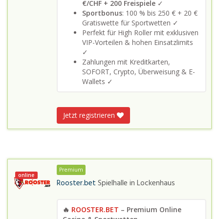
€/CHF + 200 Freispiele
✓
Sportbonus
: 100 % bis 250 € + 20 €
Gratiswette für Sportwetten ✓
Perfekt für High Roller mit exklusiven
VIP-Vorteilen & hohen Einsatzlimits
✓
Zahlungen mit Kreditkarten,
SOFORT, Crypto, Überweisung & E-
Wallets ✓
Jetzt registrieren
Premium
online
Rooster.bet
Spielhalle in
Lockenhaus
🔥
ROOSTER.BET
– Premium Online