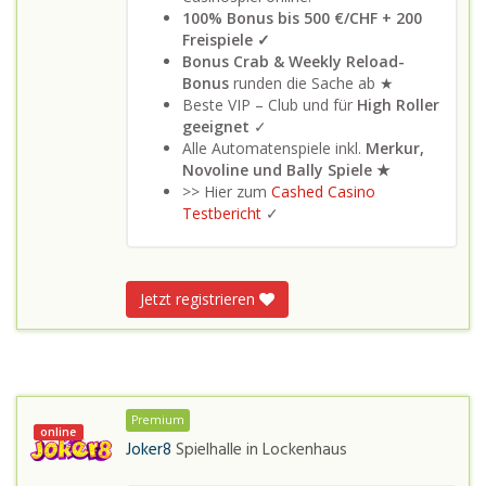
100% Bonus bis 500 €/CHF + 200
Freispiele ✓
Bonus Crab &
Weekly Reload-
Bonus
runden die Sache ab ★
Beste VIP – Club und für
High Roller
geeignet
✓
Alle Automatenspiele inkl.
Merkur,
Novoline und Bally Spiele ★
>> Hier zum
Cashed Casino
Testbericht
✓
Jetzt registrieren
Premium
online
Joker8
Spielhalle in
Lockenhaus