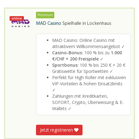
Premium
online
MAD Casino
Spielhalle in
Lockenhaus
MAD Casino: Online Casino mit
attraktivem Willkommensangebot ✓
Casino-Bonus:
100 % bis zu
1.000
€/CHF + 200 Freispiele
✓
Sportbonus
: 100 % bis 250 € + 20 €
Gratiswette für Sportwetten ✓
Perfekt für High Roller mit exklusiven
VIP-Vorteilen & hohen Einsatzlimits
✓
Zahlungen mit Kreditkarten,
SOFORT, Crypto, Überweisung & E-
Wallets ✓
Jetzt registrieren