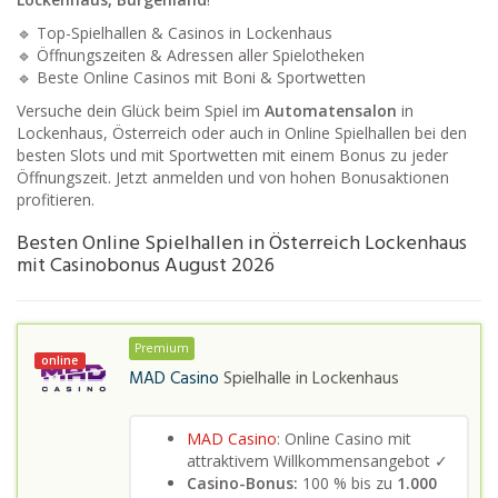
🔹 Top-Spielhallen & Casinos in Lockenhaus
🔹 Öffnungszeiten & Adressen aller Spielotheken
🔹 Beste Online Casinos mit Boni & Sportwetten
Versuche dein Glück beim Spiel im
Automatensalon
in
Lockenhaus, Österreich oder auch in Online Spielhallen bei den
besten Slots und mit Sportwetten mit einem Bonus zu jeder
Öffnungszeit. Jetzt anmelden und von hohen Bonusaktionen
profitieren.
Besten Online Spielhallen in Österreich Lockenhaus
mit Casinobonus August 2026
Premium
online
MAD Casino
Spielhalle in
Lockenhaus
MAD Casino
: Online Casino mit
attraktivem Willkommensangebot ✓
Casino-Bonus:
100 % bis zu
1.000