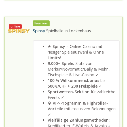
Premium
online
Spinsy
Spielhalle in
Lockenhaus
★
Spinsy –
Online-Casino mit
riesiger Spieleauswahl &
Ohne
Limits
!
9.000+ Spiele:
Slots von
Merkur/Novomatic/Bally & Mehr!,
Tischspiele & Live-Casino ✓
100 % Willkommensbonus
bis
500 €/CHF + 200 Freispiele
✓
Sportwetten-Sektion
für zahlreiche
Events ✓
💎
VIP-Programm & Highroller-
Vorteile
mit exklusiven Belohnungen
✓
Vielfältige Zahlungsmethoden:
Kreditkarten, E-Wallets & Krypto ✓