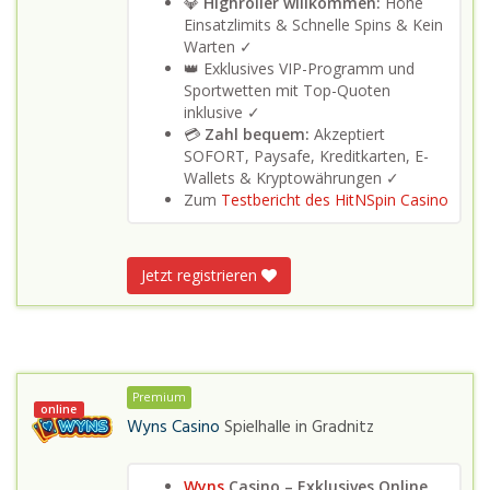
💎
Highroller willkommen:
Hohe
Einsatzlimits & Schnelle Spins & Kein
Warten ✓
👑 Exklusives VIP-Programm und
Sportwetten mit Top-Quoten
inklusive ✓
💳
Zahl bequem:
Akzeptiert
SOFORT, Paysafe, Kreditkarten, E-
Wallets & Kryptowährungen ✓
Zum
Testbericht des HitNSpin Casino
Jetzt registrieren
Premium
online
Wyns Casino
Spielhalle in
Gradnitz
Wyns
Casino – Exklusives Online