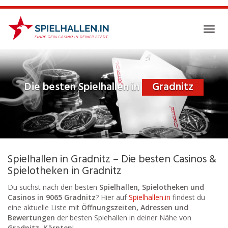
Skip
to
main
Toggl
content
navig
Die besten Spielhallen in
Gradnitz
Spielhallen in Gradnitz – Die besten Casinos &
Spielotheken in Gradnitz
Du suchst nach den besten
Spielhallen, Spielotheken und
Casinos in 9065 Gradnitz
? Hier auf
Spielhallen.in
findest du
eine aktuelle Liste mit
Öffnungszeiten, Adressen und
Bewertungen
der besten Spiehallen in deiner Nähe von
Gradnitz, Kärnten
!