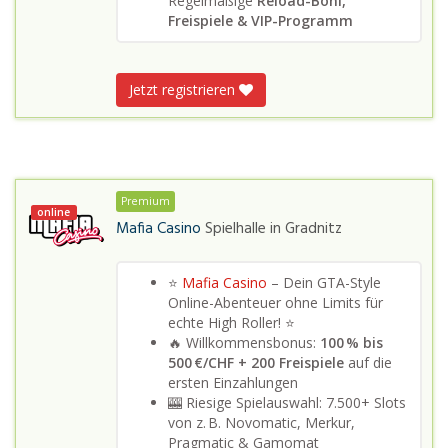
Regelmäßige
Reload-Boni,
Freispiele & VIP-Programm
Jetzt registrieren
Premium
online
Mafia Casino
Spielhalle in
Gradnitz
⭐
Mafia Casino
– Dein GTA-Style
Online-Abenteuer ohne Limits für
echte High Roller! ⭐
🔥 Willkommensbonus:
100 % bis
500 €/CHF + 200 Freispiele
auf die
ersten Einzahlungen
🎰 Riesige Spielauswahl: 7.500+ Slots
von z. B. Novomatic, Merkur,
Pragmatic & Gamomat