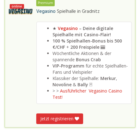
Premium
online
Vegasino
Spielhalle in
Gradnitz
★
Vegasino
– Deine digitale
Spielhalle mit Casino-Flair!
100 % Spielhallen-Bonus bis 500
€/CHF
+
200 Freispiele
🎰
Wöchentliche Aktionen & der
spannende
Bonus Crab
VIP-Programm
für echte Spielhallen-
Fans und Vielspieler
Klassiker der Spielhalle:
Merkur
,
Novoline
&
Bally
🃏
> >
Ausführlicher Vegasino Casino
Test!
Jetzt registrieren