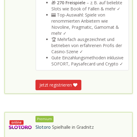
🎁
270 Freispiele
– z. B. auf beliebte
Slots wie Book of Fallen & mehr ✓
🎰 Top-Auswahl: Spiele von
renommierten Anbietern wie
Novoline, Pragmatic, Gamomat &
mehr ✓
🏆 Mehrfach ausgezeichnet und
betrieben von erfahrenen Profis der
Casino-Szene ✓
Gute Einzahlungsmethoden inklusive
SOFORT, Paysafecard und Crypto ✓
Jetzt registrieren
Premium
online
Slotoro
Spielhalle in
Gradnitz