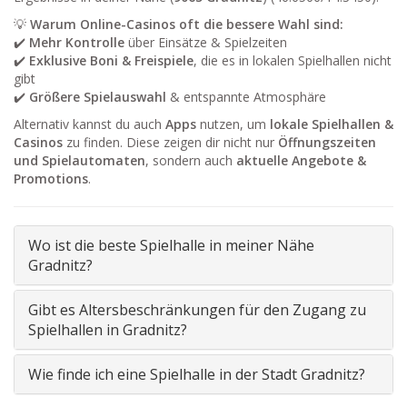
💡
Warum Online-Casinos oft die bessere Wahl sind:
✔️
Mehr Kontrolle
über Einsätze & Spielzeiten
✔️
Exklusive Boni & Freispiele
, die es in lokalen Spielhallen nicht
gibt
✔️
Größere Spielauswahl
& entspannte Atmosphäre
Alternativ kannst du auch
Apps
nutzen, um
lokale Spielhallen &
Casinos
zu finden. Diese zeigen dir nicht nur
Öffnungszeiten
und Spielautomaten
, sondern auch
aktuelle Angebote &
Promotions
.
Wo ist die beste Spielhalle in meiner Nähe
Gradnitz?
Gibt es Altersbeschränkungen für den Zugang zu
Spielhallen in Gradnitz?
Wie finde ich eine Spielhalle in der Stadt Gradnitz?