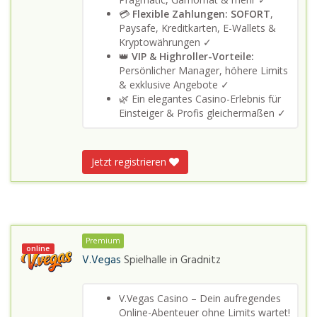
💳
Flexible Zahlungen:
SOFORT
,
Paysafe, Kreditkarten, E-Wallets &
Kryptowährungen ✓
👑
VIP & Highroller-Vorteile:
Persönlicher Manager, höhere Limits
& exklusive Angebote ✓
🌿 Ein elegantes Casino-Erlebnis für
Einsteiger & Profis gleichermaßen ✓
Jetzt registrieren
Premium
online
V.Vegas
Spielhalle in
Gradnitz
V.Vegas Casino – Dein aufregendes
Online-Abenteuer ohne Limits wartet!