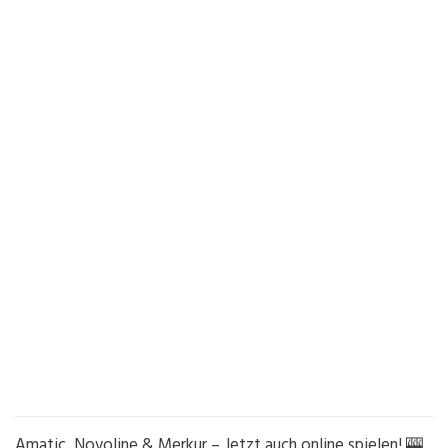
Amatic, Novoline & Merkur – Jetzt auch online spielen! 🎰