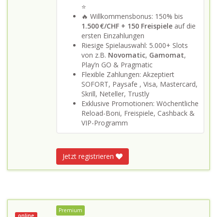
⭐
🔥 Willkommensbonus: 150% bis
1.500 €/CHF + 150 Freispiele
auf die
ersten Einzahlungen
Riesige Spielauswahl: 5.000+ Slots
von z.B.
Novomatic
,
Gamomat
,
Play’n GO & Pragmatic
Flexible Zahlungen: Akzeptiert
SOFORT, Paysafe , Visa, Mastercard,
Skrill, Neteller, Trustly
Exklusive Promotionen: Wöchentliche
Reload-Boni, Freispiele, Cashback &
VIP-Programm
Jetzt registrieren
Premium
online