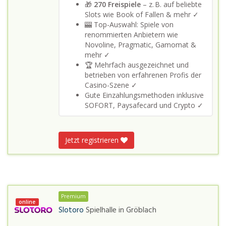
🎁
270 Freispiele
– z. B. auf beliebte
Slots wie Book of Fallen & mehr ✓
🎰 Top-Auswahl: Spiele von
renommierten Anbietern wie
Novoline, Pragmatic, Gamomat &
mehr ✓
🏆 Mehrfach ausgezeichnet und
betrieben von erfahrenen Profis der
Casino-Szene ✓
Gute Einzahlungsmethoden inklusive
SOFORT, Paysafecard und Crypto ✓
Jetzt registrieren
Premium
online
Slotoro
Spielhalle in
Gröblach