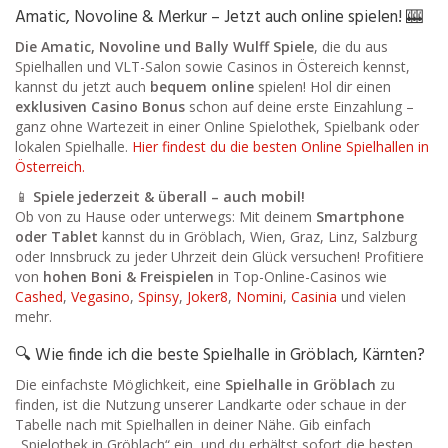
Amatic, Novoline & Merkur – Jetzt auch online spielen! 🎰
Die Amatic, Novoline und Bally Wulff Spiele
, die du aus
Spielhallen und VLT-Salon sowie Casinos in Östereich kennst,
kannst du jetzt auch
bequem online
spielen! Hol dir einen
exklusiven Casino Bonus
schon auf deine erste Einzahlung –
ganz ohne Wartezeit in einer Online Spielothek, Spielbank oder
lokalen Spielhalle.
Hier findest du die besten Online Spielhallen in
Österreich.
📱
Spiele jederzeit & überall – auch mobil!
Ob von zu Hause oder unterwegs: Mit deinem
Smartphone
oder Tablet
kannst du in Gröblach, Wien, Graz, Linz, Salzburg
oder Innsbruck zu jeder Uhrzeit dein Glück versuchen! Profitiere
von
hohen Boni & Freispielen
in Top-Online-Casinos wie
Cashed
,
Vegasino
,
Spinsy
,
Joker8
,
Nomini
,
Casinia
und vielen
mehr.
🔍 Wie finde ich die beste Spielhalle in Gröblach, Kärnten?
Die einfachste Möglichkeit, eine
Spielhalle in Gröblach
zu
finden, ist die Nutzung unserer Landkarte oder schaue in der
Tabelle nach mit Spielhallen in deiner Nähe. Gib einfach
„Spielothek in Gröblach“ ein, und du erhältst sofort die besten