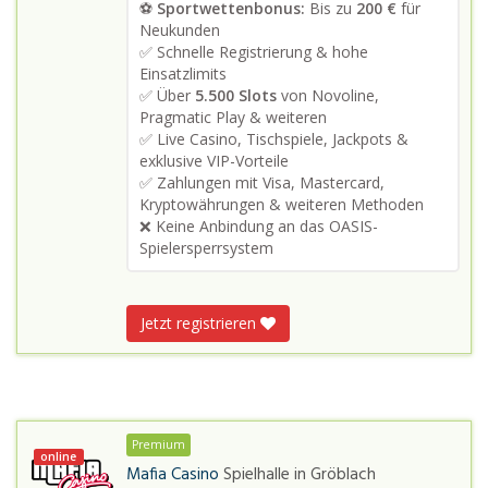
⚽
Sportwettenbonus:
Bis zu
200 €
für
Neukunden
✅ Schnelle Registrierung & hohe
Einsatzlimits
✅ Über
5.500 Slots
von Novoline,
Pragmatic Play & weiteren
✅ Live Casino, Tischspiele, Jackpots &
exklusive VIP-Vorteile
✅ Zahlungen mit Visa, Mastercard,
Kryptowährungen & weiteren Methoden
❌ Keine Anbindung an das OASIS-
Spielersperrsystem
Jetzt registrieren
Premium
online
Mafia Casino
Spielhalle in
Gröblach