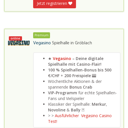
Jetzt registrieren
Premium
online
Vegasino
Spielhalle in
Gröblach
★
Vegasino
– Deine digitale
Spielhalle mit Casino-Flair!
100 % Spielhallen-Bonus bis 500
€/CHF
+
200 Freispiele
🎰
Wöchentliche Aktionen & der
spannende
Bonus Crab
VIP-Programm
für echte Spielhallen-
Fans und Vielspieler
Klassiker der Spielhalle:
Merkur
,
Novoline
&
Bally
🃏
> >
Ausführlicher Vegasino Casino
Test!