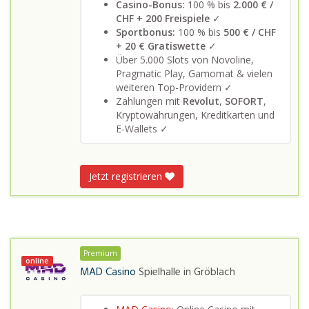
Casino-Bonus:
100 % bis
2.000 € /
CHF + 200 Freispiele
✓
Sportbonus:
100 % bis
500 € / CHF
+ 20 € Gratiswette
✓
Über 5.000 Slots von Novoline,
Pragmatic Play, Gamomat & vielen
weiteren Top-Providern ✓
Zahlungen mit
Revolut
,
SOFORT
,
Kryptowährungen, Kreditkarten und
E-Wallets ✓
Jetzt registrieren
Premium
online
MAD Casino
Spielhalle in
Gröblach