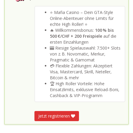
⭐ Mafia Casino – Dein GTA-Style
Online-Abenteuer ohne Limits für
echte High Roller! ⭐
🔥 Willkommensbonus:
100 % bis
500 €/CHF + 200 Freispiele
auf die
ersten Einzahlungen
🎰 Riesige Spielauswahl: 7.500+ Slots
von z. B. Novomatic, Merkur,
Pragmatic & Gamomat
💳 Flexible Zahlungen: Akzeptiert
Visa, Mastercard, Skrill, Neteller,
Bitcoin & mehr
🏆 High Roller Vorteile: Hohe
Einsatzlimits, exklusive Reload-Boni,
Cashback & VIP-Programm
Jetzt registrieren