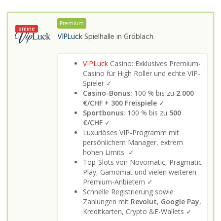
Premium
online
VIPLuck
Spielhalle in
Gröblach
VIPLuck
Casino: Exklusives Premium-
Casino für High Roller und echte VIP-
Spieler ✓
Casino-Bonus:
100 % bis zu
2.000
€/CHF + 300 Freispiele
✓
Sportbonus:
100 % bis zu
500
€/CHF
✓
Luxuriöses VIP-Programm mit
persönlichem Manager, extrem
hohen Limits ✓
Top-Slots von Novomatic, Pragmatic
Play, Gamomat und vielen weiteren
Premium-Anbietern ✓
Schnelle Registrierung sowie
Zahlungen mit
Revolut
,
Google Pay
,
Kreditkarten, Crypto &E-Wallets ✓