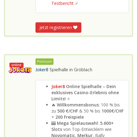
Testbericht
✓
Jetzt registrieren
Premium
online
Joker8
Spielhalle in
Gröblach
Joker8
Online Spielhalle – Dein
exklusives Casino-Erlebnis ohne
Limits!
⭐
🔥
Willkommensbonus
: 100 % bis
zu
500 €/CHF
& 50 % bis
1000€/CHF
+
200 Freispiele
🎰
Mega Spielauswahl
:
5.600+
Slots
von Top-Entwicklern wie
Novomatic
,
Merkur
, Bally