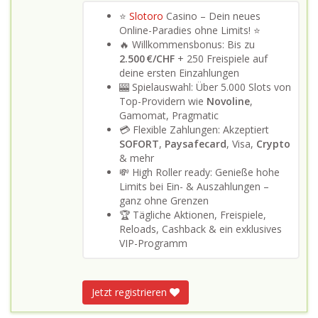
⭐
Slotoro
Casino – Dein neues
Online-Paradies ohne Limits! ⭐
🔥 Willkommensbonus: Bis zu
2.500 €/CHF
+ 250 Freispiele auf
deine ersten Einzahlungen
🎰 Spielauswahl: Über 5.000 Slots von
Top-Providern wie
Novoline
,
Gamomat, Pragmatic
💳 Flexible Zahlungen: Akzeptiert
SOFORT
,
Paysafecard
, Visa,
Crypto
& mehr
💸 High Roller ready: Genieße hohe
Limits bei Ein- & Auszahlungen –
ganz ohne Grenzen
🏆 Tägliche Aktionen, Freispiele,
Reloads, Cashback & ein exklusives
VIP-Programm
Jetzt registrieren