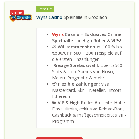
Premium
online
Wyns Casino
Spielhalle in
Gröblach
Wyns
Casino – Exklusives Online
Spielhalle für High Roller & VIPs!
🎁
Willkommensbonus:
100 % bis
€500/CHF 500
+ 200 Freispiele auf
die ersten Einzahlungen
Riesige Spielauswahl:
Über 5.500
Slots & Top-Games von Novo,
Mekru, Pragmatic & mehr
💳
Flexible Zahlungen:
Visa,
Mastercard, Skrill, Neteller, Bitcoin,
Ethereum
👑
VIP & High Roller Vorteile:
Hohe
Einsatzlimits, exklusive Reload-Boni,
Cashback & maßgeschneidertes VIP-
Programm