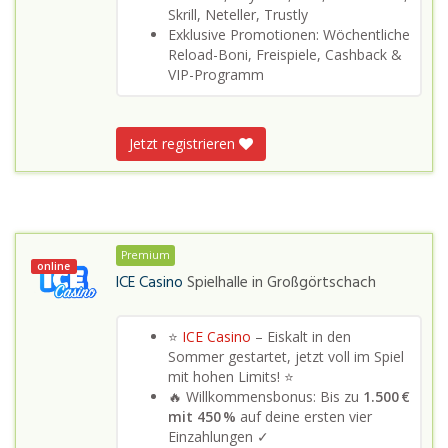
Skrill, Neteller, Trustly
Exklusive Promotionen: Wöchentliche
Reload-Boni, Freispiele, Cashback &
VIP-Programm
Jetzt registrieren
Premium
online
ICE Casino
Spielhalle in
Großgörtschach
⭐
ICE Casino
– Eiskalt in den
Sommer gestartet, jetzt voll im Spiel
mit hohen Limits! ⭐
🔥 Willkommensbonus: Bis zu
1.500 €
mit 450 %
auf deine ersten vier
Einzahlungen ✓