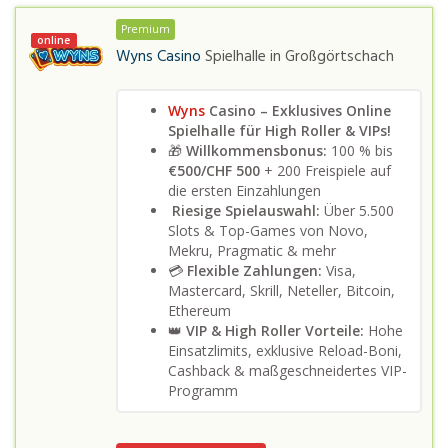
Premium
online
Wyns Casino
Spielhalle in
Großgörtschach
Wyns
Casino – Exklusives Online
Spielhalle für High Roller & VIPs!
🎁
Willkommensbonus:
100 % bis
€500/CHF 500
+ 200 Freispiele auf
die ersten Einzahlungen
Riesige Spielauswahl:
Über 5.500
Slots & Top-Games von Novo,
Mekru, Pragmatic & mehr
💳
Flexible Zahlungen:
Visa,
Mastercard, Skrill, Neteller, Bitcoin,
Ethereum
👑
VIP & High Roller Vorteile:
Hohe
Einsatzlimits, exklusive Reload-Boni,
Cashback & maßgeschneidertes VIP-
Programm