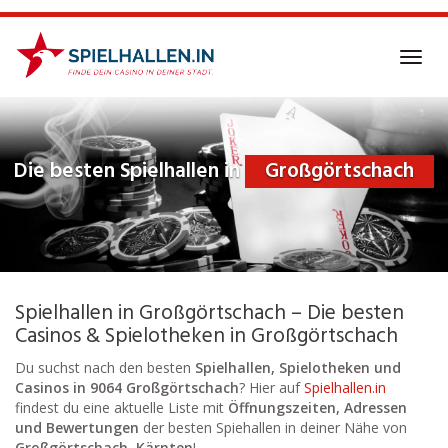
Skip
to
main
Toggl
content
navig
Die besten Spielhallen in
Großgörtschach
Spielhallen in Großgörtschach – Die besten
Casinos & Spielotheken in Großgörtschach
Du suchst nach den besten
Spielhallen, Spielotheken und
Casinos in 9064 Großgörtschach
? Hier auf
Spielhallen.in
findest du eine aktuelle Liste mit
Öffnungszeiten, Adressen
und Bewertungen
der besten Spiehallen in deiner Nähe von
Großgörtschach, Kärnten
!