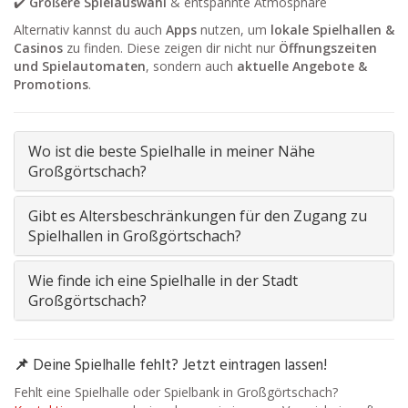
✔️
Größere Spielauswahl
& entspannte Atmosphäre
Alternativ kannst du auch
Apps
nutzen, um
lokale Spielhallen &
Casinos
zu finden. Diese zeigen dir nicht nur
Öffnungszeiten
und Spielautomaten
, sondern auch
aktuelle Angebote &
Promotions
.
Wo ist die beste Spielhalle in meiner Nähe
Großgörtschach?
Gibt es Altersbeschränkungen für den Zugang zu
Spielhallen in Großgörtschach?
Wie finde ich eine Spielhalle in der Stadt
Großgörtschach?
📌
Deine Spielhalle fehlt? Jetzt eintragen lassen!
Fehlt eine Spielhalle oder Spielbank in Großgörtschach?