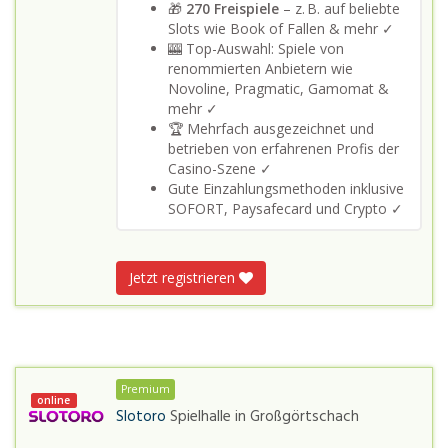
🎁
270 Freispiele
– z. B. auf beliebte
Slots wie Book of Fallen & mehr ✓
🎰 Top-Auswahl: Spiele von
renommierten Anbietern wie
Novoline, Pragmatic, Gamomat &
mehr ✓
🏆 Mehrfach ausgezeichnet und
betrieben von erfahrenen Profis der
Casino-Szene ✓
Gute Einzahlungsmethoden inklusive
SOFORT, Paysafecard und Crypto ✓
Jetzt registrieren
Premium
online
Slotoro
Spielhalle in
Großgörtschach