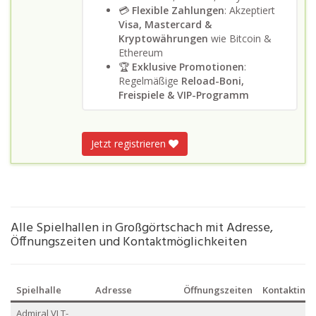
💳
Flexible Zahlungen
: Akzeptiert
Visa, Mastercard &
Kryptowährungen
wie Bitcoin &
Ethereum
🏆
Exklusive Promotionen
:
Regelmäßige
Reload-Boni,
Freispiele & VIP-Programm
Jetzt registrieren
Alle Spielhallen in Großgörtschach mit Adresse,
Öffnungszeiten und Kontaktmöglichkeiten
Spielhalle
Adresse
Öffnungszeiten
Kontaktinf
Admiral VLT-