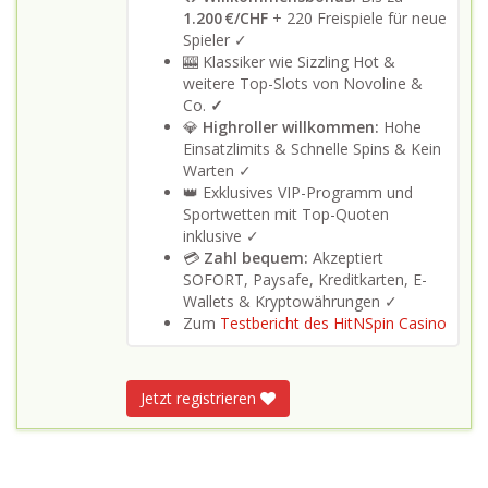
1.200 €/CHF
+ 220 Freispiele für neue
Spieler ✓
🎰 Klassiker wie Sizzling Hot &
weitere Top-Slots von Novoline &
Co.
✓
💎
Highroller willkommen:
Hohe
Einsatzlimits & Schnelle Spins & Kein
Warten ✓
👑 Exklusives VIP-Programm und
Sportwetten mit Top-Quoten
inklusive ✓
💳
Zahl bequem:
Akzeptiert
SOFORT, Paysafe, Kreditkarten, E-
Wallets & Kryptowährungen ✓
Zum
Testbericht des HitNSpin Casino
Jetzt registrieren