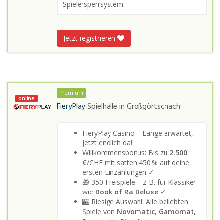
Spielersperrsystem
Jetzt registrieren
Premium
online
FieryPlay
Spielhalle in
Großgörtschach
FieryPlay Casino – Lange erwartet,
jetzt endlich da!
Willkommensbonus: Bis zu
2.500
€
/CHF mit satten 450 % auf deine
ersten Einzahlungen ✓
🎁 350 Freispiele – z. B. für Klassiker
wie
Book of Ra Deluxe
✓
🎰 Riesige Auswahl: Alle beliebten
Spiele von
Novomatic
,
Gamomat
,