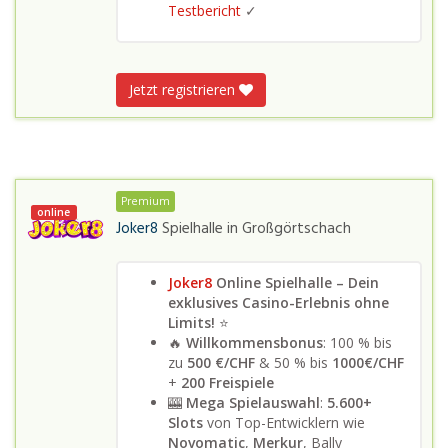
Testbericht
✓
Jetzt registrieren
Premium
online
Joker8
Spielhalle in
Großgörtschach
Joker8
Online Spielhalle – Dein
exklusives Casino-Erlebnis ohne
Limits!
⭐
🔥
Willkommensbonus
: 100 % bis
zu
500 €/CHF
& 50 % bis
1000€/CHF
+
200 Freispiele
🎰
Mega Spielauswahl
:
5.600+
Slots
von Top-Entwicklern wie
Novomatic
,
Merkur
, Bally