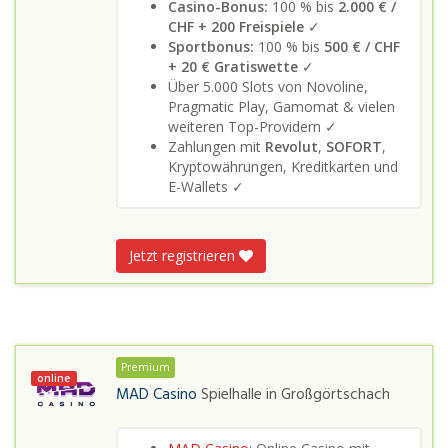
Casino-Bonus:
100 % bis
2.000 € /
CHF + 200 Freispiele
✓
Sportbonus:
100 % bis
500 € / CHF
+ 20 € Gratiswette
✓
Über 5.000 Slots von Novoline,
Pragmatic Play, Gamomat & vielen
weiteren Top-Providern ✓
Zahlungen mit
Revolut
,
SOFORT
,
Kryptowährungen, Kreditkarten und
E-Wallets ✓
Jetzt registrieren
Premium
online
MAD Casino
Spielhalle in
Großgörtschach