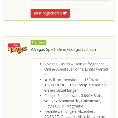
Jetzt registrieren
Premium
online
V.Vegas
Spielhalle in
Großgörtschach
V.Vegas Casino – Dein aufregendes
Online-Abenteuer ohne Limits wartet!
⭐
🔥 Willkommensbonus: 150% bis
1.500 €/CHF + 150 Freispiele
auf die
ersten Einzahlungen
Riesige Spielauswahl: 5.000+ Slots
von z.B.
Novomatic
,
Gamomat
,
Play’n GO & Pragmatic
Flexible Zahlungen: Akzeptiert
SOFORT, Paysafe , Visa, Mastercard,