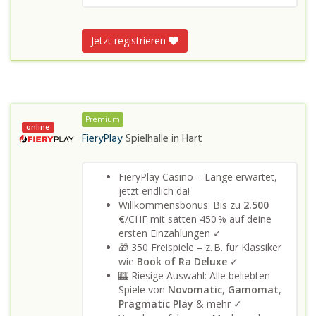
Jetzt registrieren
Premium
online
FieryPlay
Spielhalle in
Hart
FieryPlay Casino – Lange erwartet,
jetzt endlich da!
Willkommensbonus: Bis zu
2.500
€
/CHF mit satten 450 % auf deine
ersten Einzahlungen ✓
🎁 350 Freispiele – z. B. für Klassiker
wie
Book of Ra Deluxe
✓
🎰 Riesige Auswahl: Alle beliebten
Spiele von
Novomatic
,
Gamomat
,
Pragmatic Play
& mehr ✓