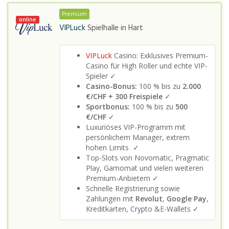
Premium
online
VIPLuck
Spielhalle in
Hart
VIPLuck
Casino: Exklusives Premium-
Casino für High Roller und echte VIP-
Spieler ✓
Casino-Bonus:
100 % bis zu
2.000
€/CHF + 300 Freispiele
✓
Sportbonus:
100 % bis zu
500
€/CHF
✓
Luxuriöses VIP-Programm mit
persönlichem Manager, extrem
hohen Limits ✓
Top-Slots von Novomatic, Pragmatic
Play, Gamomat und vielen weiteren
Premium-Anbietern ✓
Schnelle Registrierung sowie
Zahlungen mit
Revolut
,
Google Pay
,
Kreditkarten, Crypto &E-Wallets ✓