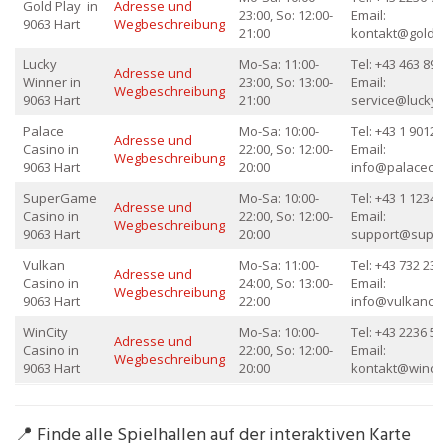
Gold Play in
Adresse und
23:00, So: 12:00-
Email:
9063 Hart
Wegbeschreibung
21:00
kontakt@goldpl
Lucky
Mo-Sa: 11:00-
Tel: +43 463 890
Adresse und
Winner in
23:00, So: 13:00-
Email:
Wegbeschreibung
9063 Hart
21:00
service@luckyw
Palace
Mo-Sa: 10:00-
Tel: +43 1 90123
Adresse und
Casino in
22:00, So: 12:00-
Email:
Wegbeschreibung
9063 Hart
20:00
info@palacecas
SuperGame
Mo-Sa: 10:00-
Tel: +43 1 12345
Adresse und
Casino in
22:00, So: 12:00-
Email:
Wegbeschreibung
9063 Hart
20:00
support@super
Vulkan
Mo-Sa: 11:00-
Tel: +43 732 234
Adresse und
Casino in
24:00, So: 13:00-
Email:
Wegbeschreibung
9063 Hart
22:00
info@vulkancas
WinCity
Mo-Sa: 10:00-
Tel: +43 2236 56
Adresse und
Casino in
22:00, So: 12:00-
Email:
Wegbeschreibung
9063 Hart
20:00
kontakt@wincity
📍 Finde alle Spielhallen auf der interaktiven Karte