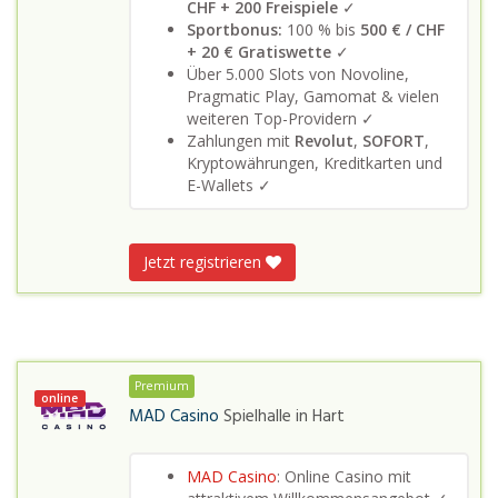
CHF + 200 Freispiele
✓
Sportbonus:
100 % bis
500 € / CHF
+ 20 € Gratiswette
✓
Über 5.000 Slots von Novoline,
Pragmatic Play, Gamomat & vielen
weiteren Top-Providern ✓
Zahlungen mit
Revolut
,
SOFORT
,
Kryptowährungen, Kreditkarten und
E-Wallets ✓
Jetzt registrieren
Premium
online
MAD Casino
Spielhalle in
Hart
MAD Casino
: Online Casino mit