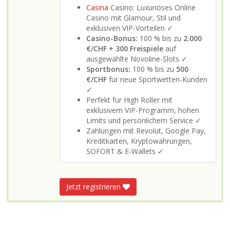
Casina
Casino: Luxuriöses Online
Casino mit Glamour, Stil und
exklusiven VIP-Vorteilen ✓
Casino-Bonus:
100 % bis zu
2.000
€/CHF + 300 Freispiele
auf
ausgewählte Novoline-Slots ✓
Sportbonus:
100 % bis zu
500
€/CHF
für neue Sportwetten-Kunden
✓
Perfekt für High Roller mit
exklusivem VIP-Programm, hohen
Limits und persönlichem Service ✓
Zahlungen mit Revolut, Google Pay,
Kreditkarten, Kryptowährungen,
SOFORT & E-Wallets ✓
Jetzt registrieren