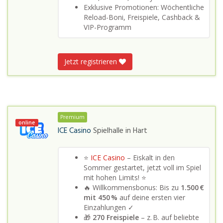
Exklusive Promotionen: Wöchentliche
Reload-Boni, Freispiele, Cashback &
VIP-Programm
Jetzt registrieren
Premium
online
ICE Casino
Spielhalle in
Hart
⭐
ICE Casino
– Eiskalt in den
Sommer gestartet, jetzt voll im Spiel
mit hohen Limits! ⭐
🔥 Willkommensbonus: Bis zu
1.500 €
mit 450 %
auf deine ersten vier
Einzahlungen ✓
🎁
270 Freispiele
– z. B. auf beliebte