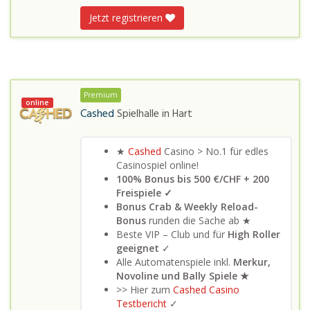
Jetzt registrieren
Premium
online
Cashed
Spielhalle in
Hart
★
Cashed
Casino > No.1 für edles
Casinospiel online!
100% Bonus bis 500 €/CHF + 200
Freispiele ✓
Bonus Crab &
Weekly Reload-
Bonus
runden die Sache ab ★
Beste VIP – Club und für
High Roller
geeignet
✓
Alle Automatenspiele inkl.
Merkur,
Novoline und Bally Spiele ★
>> Hier zum
Cashed Casino
Testbericht
✓