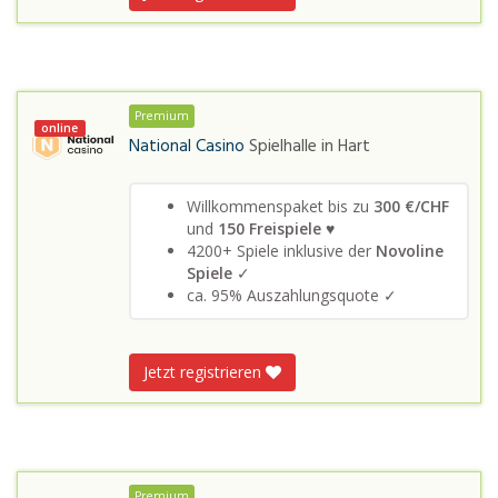
Premium
online
National Casino
Spielhalle in
Hart
Willkommenspaket bis zu
300 €/CHF
und
150 Freispiele ♥
4200+ Spiele inklusive der
Novoline
Spiele
✓
ca. 95% Auszahlungsquote ✓
Jetzt registrieren
Premium