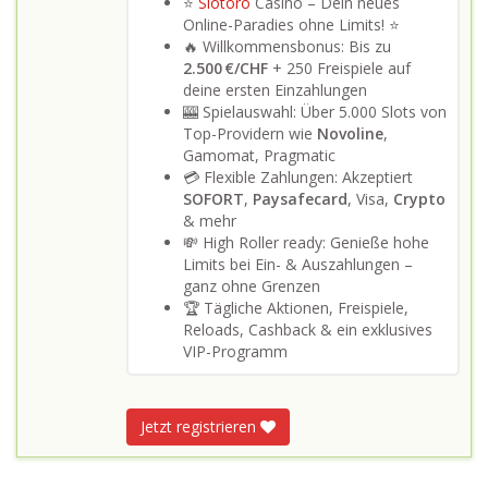
⭐
Slotoro
Casino – Dein neues
Online-Paradies ohne Limits! ⭐
🔥 Willkommensbonus: Bis zu
2.500 €/CHF
+ 250 Freispiele auf
deine ersten Einzahlungen
🎰 Spielauswahl: Über 5.000 Slots von
Top-Providern wie
Novoline
,
Gamomat, Pragmatic
💳 Flexible Zahlungen: Akzeptiert
SOFORT
,
Paysafecard
, Visa,
Crypto
& mehr
💸 High Roller ready: Genieße hohe
Limits bei Ein- & Auszahlungen –
ganz ohne Grenzen
🏆 Tägliche Aktionen, Freispiele,
Reloads, Cashback & ein exklusives
VIP-Programm
Jetzt registrieren