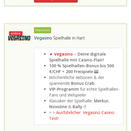
Premium
online
Vegasino
Spielhalle in
Hart
★
Vegasino
– Deine digitale
Spielhalle mit Casino-Flair!
100 % Spielhallen-Bonus bis 500
€/CHF
+
200 Freispiele
🎰
Wöchentliche Aktionen & der
spannende
Bonus Crab
VIP-Programm
für echte Spielhallen-
Fans und Vielspieler
Klassiker der Spielhalle:
Merkur
,
Novoline
&
Bally
🃏
> >
Ausführlicher Vegasino Casino
Test!