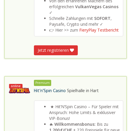
Von den erfahrenen Machern des
erfolgreichen
VulkanVegas Casinos
✓
Schnelle Zahlungen mit
SOFORT
,
Paysafe, Crypto und mehr ✓
👉 Hier >> zum
FieryPlay Testbericht
Jetzt registrieren
Premium
online
Hit’n’Spin Casino
Spielhalle in
Hart
★ Hit’N’Spin Casino – Für Spieler mit
Anspruch: Hohe Limits & exklusiver
VIP-Bonus!
🔥
Willkommensbonus:
Bis zu
1.200 €/CHF
+ 220 Freispiele für neue