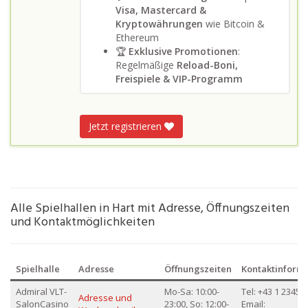
Visa, Mastercard &
Kryptowährungen
wie Bitcoin &
Ethereum
🏆
Exklusive Promotionen
:
Regelmäßige
Reload-Boni,
Freispiele & VIP-Programm
Jetzt registrieren
Alle Spielhallen in Hart mit Adresse, Öffnungszeiten
und Kontaktmöglichkeiten
Spielhalle
Adresse
Öffnungszeiten
Kontaktinform
Admiral VLT-
Mo-Sa: 10:00-
Tel: +43 1 23456
Adresse und
SalonCasino
23:00, So: 12:00-
Email: