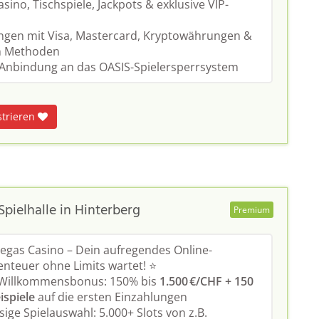
asino, Tischspiele, Jackpots & exklusive VIP-
ngen mit Visa, Mastercard, Kryptowährungen &
n Methoden
 Anbindung an das OASIS-Spielersperrsystem
istrieren
Spielhalle in
Hinterberg
Premium
egas Casino – Dein aufregendes Online-
nteuer ohne Limits wartet! ⭐
 Willkommensbonus: 150% bis
1.500 €/CHF + 150
ispiele
auf die ersten Einzahlungen
sige Spielauswahl: 5.000+ Slots von z.B.