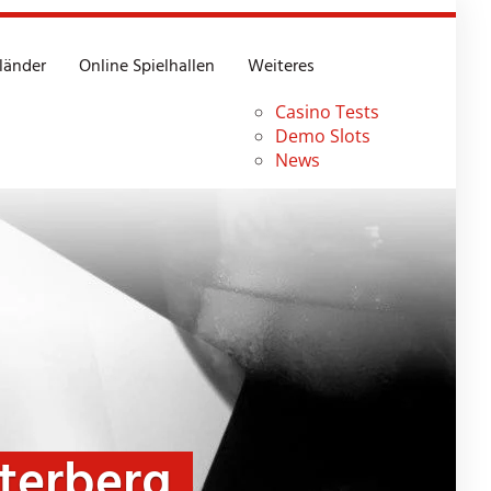
länder
Online Spielhallen
Weiteres
Casino Tests
Demo Slots
News
terberg