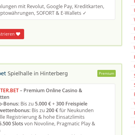
lungen mit Revolut, Google Pay, Kreditkarten,
yptowährungen, SOFORT & E-Wallets ✓
istrieren
bet
Spielhalle in
Hinterberg
Premium
TER.BET
– Premium Online Casino &
tten
o-Bonus:
Bis zu
5.000 €
+
300 Freispiele
wettenbonus:
Bis zu
200 €
für Neukunden
le Registrierung & hohe Einsatzlimits
5.500 Slots
von Novoline, Pragmatic Play &
n