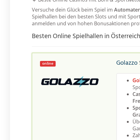
Versuche dein Glück beim Spiel im
Automaten
Spielhallen bei den besten Slots und mit Spor
anmelden und von hohen Bonusaktionen profi
Besten Online Spielhallen in Österrei
Golazzo
online
Go
Sp
Ca
Fre
Sp
Gr
Übe
Ga
Za