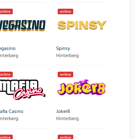
online
online
egasino
Spinsy
interberg
Hinterberg
online
online
afia Casino
Joker8
interberg
Hinterberg
online
online