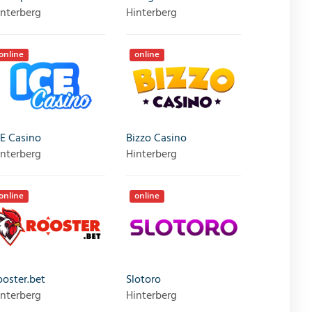
interberg
Hinterberg
online
online
CE Casino
Bizzo Casino
interberg
Hinterberg
online
online
ooster.bet
Slotoro
interberg
Hinterberg