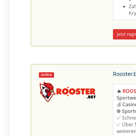
Zah
Kr
Jetzt reg
Rooster.
online
🔥
ROOS
Sportwe
💰
Casin
⚽
Sport
✅ Schnel
✅ Über
weitere