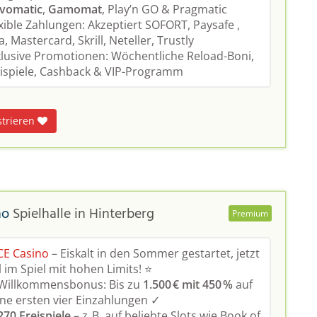
vomatic
,
Gamomat
, Play’n GO & Pragmatic
xible Zahlungen: Akzeptiert SOFORT, Paysafe ,
a, Mastercard, Skrill, Neteller, Trustly
lusive Promotionen: Wöchentliche Reload-Boni,
eispiele, Cashback & VIP-Programm
istrieren
no
Spielhalle in
Hinterberg
Premium
CE Casino
– Eiskalt in den Sommer gestartet, jetzt
l im Spiel mit hohen Limits! ⭐
 Willkommensbonus: Bis zu
1.500 € mit 450 %
auf
ne ersten vier Einzahlungen ✓
270 Freispiele
– z. B. auf beliebte Slots wie Book of