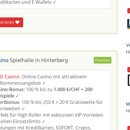
ditkarten und E-Wallets ✓
istrieren
V
H
ino
Spielhalle in
Hinterberg
Premium
D Casino
: Online Casino mit attraktivem
llkommensangebot ✓
sino-Bonus:
100 % bis zu
1.000 €/CHF + 200
ispiele
✓
ortbonus
: 100 % bis 250 € + 20 € Gratiswette für
M
ortwetten ✓
H
fekt für High Roller mit exklusiven VIP-Vorteilen
ohen Einsatzlimits ✓
lungen mit Kreditkarten, SOFORT, Crypto,