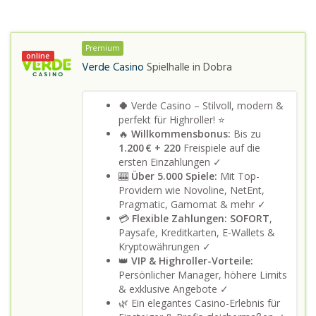
Premium
online
Verde Casino
Spielhalle in
Dobra
🍀
Verde Casino – Stilvoll, modern &
perfekt für Highroller! ⭐
🔥
Willkommensbonus:
Bis zu
1.200 € + 220
Freispiele auf die
ersten Einzahlungen ✓
🎰
Über 5.000 Spiele:
Mit Top-
Providern wie Novoline, NetEnt,
Pragmatic, Gamomat & mehr ✓
💳
Flexible Zahlungen:
SOFORT
,
Paysafe, Kreditkarten, E-Wallets &
Kryptowährungen ✓
👑
VIP & Highroller-Vorteile:
Persönlicher Manager, höhere Limits
& exklusive Angebote ✓
🌿 Ein elegantes Casino-Erlebnis für