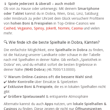
📱
Spiele jederzeit & überall – auch mobil!
Ob von zu Hause oder unterwegs: Mit deinem
Smartphone
oder Tablet
kannst du in Dobra, Wien, Graz, Linz, Salzburg
oder Innsbruck zu jeder Uhrzeit dein Glück versuchen! Profitiere
von
hohen Boni & Freispielen
in Top-Online-Casinos wie
Cashed
,
Vegasino
,
Spinsy
,
Joker8
,
Nomini
,
Casinia
und vielen
mehr.
🔍 Wie finde ich die beste Spielhalle in Dobra, Kärnten?
Die einfachste Möglichkeit, eine
Spielhalle in Dobra
zu finden,
ist die Nutzung unserer Landkarte oder schaue in der Tabelle
nach mit Spielhallen in deiner Nähe. Gib einfach „Spielothek in
Dobra“ ein, und du erhältst sofort die besten Ergebnisse in
deiner Nähe (
9640 Dobra
) (46.7000/13.0000).
💡
Warum Online-Casinos oft die bessere Wahl sind:
✔️
Mehr Kontrolle
über Einsätze & Spielzeiten
✔️
Exklusive Boni & Freispiele
, die es in lokalen Spielhallen nicht
gibt
✔️
Größere Spielauswahl
& entspannte Atmosphäre
Alternativ kannst du auch
Apps
nutzen, um
lokale Spielhallen &
Casinos
zu finden. Diese zeigen dir nicht nur
Öffnungszeiten