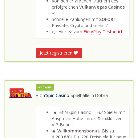
Von den erfahrenen Machern des
erfolgreichen
VulkanVegas Casinos
✓
Schnelle Zahlungen mit
SOFORT
,
Paysafe, Crypto und mehr ✓
👉 Hier >> zum
FieryPlay Testbericht
Jetzt registrieren
Premium
online
Hit’n’Spin Casino
Spielhalle in
Dobra
★ Hit’N’Spin Casino – Für Spieler mit
Anspruch: Hohe Limits & exklusiver
VIP-Bonus!
🔥
Willkommensbonus:
Bis zu
1.200 €/CHF
+ 220 Freispiele für neue