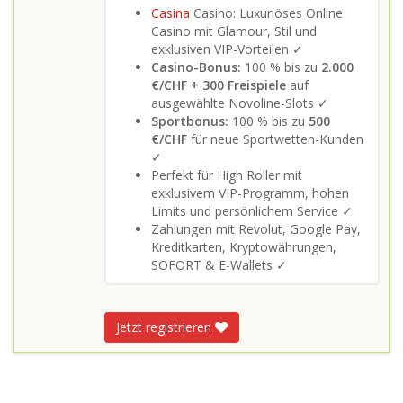
Casina
Casino: Luxuriöses Online
Casino mit Glamour, Stil und
exklusiven VIP-Vorteilen ✓
Casino-Bonus:
100 % bis zu
2.000
€/CHF + 300 Freispiele
auf
ausgewählte Novoline-Slots ✓
Sportbonus:
100 % bis zu
500
€/CHF
für neue Sportwetten-Kunden
✓
Perfekt für High Roller mit
exklusivem VIP-Programm, hohen
Limits und persönlichem Service ✓
Zahlungen mit Revolut, Google Pay,
Kreditkarten, Kryptowährungen,
SOFORT & E-Wallets ✓
Jetzt registrieren