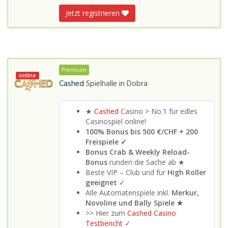
Jetzt registrieren
Premium
online
Cashed
Spielhalle in
Dobra
★
Cashed
Casino > No.1 für edles
Casinospiel online!
100% Bonus bis 500 €/CHF + 200
Freispiele ✓
Bonus Crab &
Weekly Reload-
Bonus
runden die Sache ab ★
Beste VIP – Club und für
High Roller
geeignet
✓
Alle Automatenspiele inkl.
Merkur,
Novoline und Bally Spiele ★
>> Hier zum
Cashed Casino
Testbericht
✓