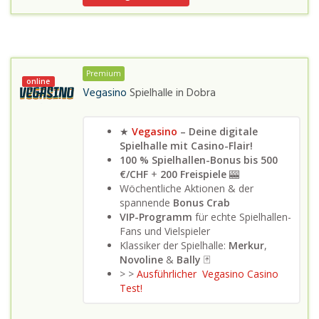
Premium
online
Vegasino
Spielhalle in
Dobra
★
Vegasino
– Deine digitale
Spielhalle mit Casino-Flair!
100 % Spielhallen-Bonus bis 500
€/CHF
+
200 Freispiele
🎰
Wöchentliche Aktionen & der
spannende
Bonus Crab
VIP-Programm
für echte Spielhallen-
Fans und Vielspieler
Klassiker der Spielhalle:
Merkur
,
Novoline
&
Bally
🃏
> >
Ausführlicher Vegasino Casino
Test!