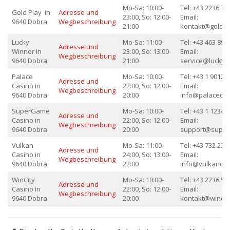
Mo-Sa: 10:00-
Tel: +43 2236 78
Gold Play in
Adresse und
23:00, So: 12:00-
Email:
9640 Dobra
Wegbeschreibung
21:00
kontakt@goldpl
Lucky
Mo-Sa: 11:00-
Tel: +43 463 890
Adresse und
Winner in
23:00, So: 13:00-
Email:
Wegbeschreibung
9640 Dobra
21:00
service@luckyw
Palace
Mo-Sa: 10:00-
Tel: +43 1 90123
Adresse und
Casino in
22:00, So: 12:00-
Email:
Wegbeschreibung
9640 Dobra
20:00
info@palacecas
SuperGame
Mo-Sa: 10:00-
Tel: +43 1 12345
Adresse und
Casino in
22:00, So: 12:00-
Email:
Wegbeschreibung
9640 Dobra
20:00
support@super
Vulkan
Mo-Sa: 11:00-
Tel: +43 732 234
Adresse und
Casino in
24:00, So: 13:00-
Email:
Wegbeschreibung
9640 Dobra
22:00
info@vulkancas
WinCity
Mo-Sa: 10:00-
Tel: +43 2236 56
Adresse und
Casino in
22:00, So: 12:00-
Email:
Wegbeschreibung
9640 Dobra
20:00
kontakt@wincity