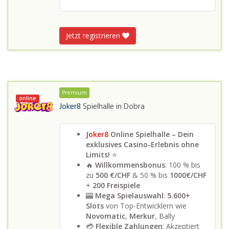
Jetzt registrieren
Premium
online
Joker8
Spielhalle in
Dobra
Joker8
Online Spielhalle – Dein
exklusives Casino-Erlebnis ohne
Limits!
⭐
🔥
Willkommensbonus
: 100 % bis
zu
500 €/CHF
& 50 % bis
1000€/CHF
+
200 Freispiele
🎰
Mega Spielauswahl
:
5.600+
Slots
von Top-Entwicklern wie
Novomatic
,
Merkur
, Bally
💳
Flexible Zahlungen
: Akzeptiert