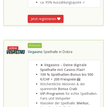
ca. 95% Auszahlungsquote ✓
Jetzt registrieren
Premium
online
Vegasino
Spielhalle in
Dobra
★
Vegasino – Deine digitale
Spielhalle mit Casino-Flair!
100 % Spielhallen-Bonus bis 500
€/CHF
+
200 Freispiele
🎰
Wöchentliche Aktionen & der
spannende
Bonus Crab
VIP-Programm
für echte Spielhallen-
Fans und Vielspieler
Klassiker der Spielhalle:
Merkur
,