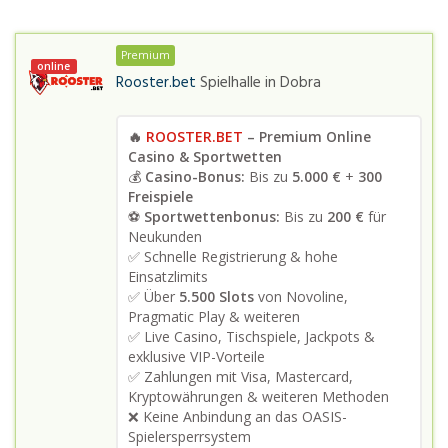
Premium
online
Rooster.bet
Spielhalle in
Dobra
🔥
ROOSTER.BET
– Premium Online
Casino & Sportwetten
💰
Casino-Bonus:
Bis zu
5.000 €
+
300
Freispiele
⚽
Sportwettenbonus:
Bis zu
200 €
für
Neukunden
✅ Schnelle Registrierung & hohe
Einsatzlimits
✅ Über
5.500 Slots
von Novoline,
Pragmatic Play & weiteren
✅ Live Casino, Tischspiele, Jackpots &
exklusive VIP-Vorteile
✅ Zahlungen mit Visa, Mastercard,
Kryptowährungen & weiteren Methoden
❌ Keine Anbindung an das OASIS-
Spielersperrsystem