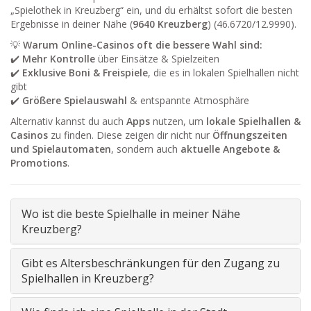
„Spielothek in Kreuzberg“ ein, und du erhältst sofort die besten
Ergebnisse in deiner Nähe (
9640 Kreuzberg
) (46.6720/12.9990).
💡
Warum Online-Casinos oft die bessere Wahl sind:
✔️
Mehr Kontrolle
über Einsätze & Spielzeiten
✔️
Exklusive Boni & Freispiele
, die es in lokalen Spielhallen nicht
gibt
✔️
Größere Spielauswahl
& entspannte Atmosphäre
Alternativ kannst du auch
Apps
nutzen, um
lokale Spielhallen &
Casinos
zu finden. Diese zeigen dir nicht nur
Öffnungszeiten
und Spielautomaten
, sondern auch
aktuelle Angebote &
Promotions
.
Wo ist die beste Spielhalle in meiner Nähe
Kreuzberg?
Gibt es Altersbeschränkungen für den Zugang zu
Spielhallen in Kreuzberg?