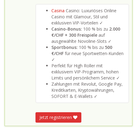
Casina
Casino: Luxuriöses Online
Casino mit Glamour, Stil und
exklusiven VIP-Vorteilen ✓
Casino-Bonus:
100 % bis zu
2.000
€/CHF + 300 Freispiele
auf
ausgewählte Novoline-Slots ✓
Sportbonus:
100 % bis zu
500
€/CHF
für neue Sportwetten-Kunden
✓
Perfekt für High Roller mit
exklusivem VIP-Programm, hohen
Limits und persönlichem Service ✓
Zahlungen mit Revolut, Google Pay,
Kreditkarten, Kryptowährungen,
SOFORT & E-Wallets ✓
Jetzt registrieren