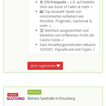
🎁
270 Freispiele
– z. B. auf beliebte
Slots wie Book of Fallen & mehr ✓
🎰 Top-Auswahl: Spiele von
renommierten Anbietern wie
Novoline, Pragmatic, Gamomat &
mehr ✓
🏆 Mehrfach ausgezeichnet und
betrieben von erfahrenen Profis der
Casino-Szene ✓
Gute Einzahlungsmethoden inklusive
SOFORT, Paysafecard und Crypto ✓
Jetzt registrieren
Premium
online
Slotoro
Spielhalle in
Kreuzberg