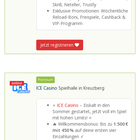
Skrill, Neteller, Trustly
Exklusive Promotionen: Wöchentliche
Reload-Boni, Freispiele, Cashback &
VIP-Programm
Jetzt registrieren
Premium
online
ICE Casino
Spielhalle in
Kreuzberg
⭐
ICE Casino
– Eiskalt in den
Sommer gestartet, jetzt voll im Spiel
mit hohen Limits! ⭐
🔥 Willkommensbonus: Bis zu
1.500 €
mit 450 %
auf deine ersten vier
Einzahlungen ✓