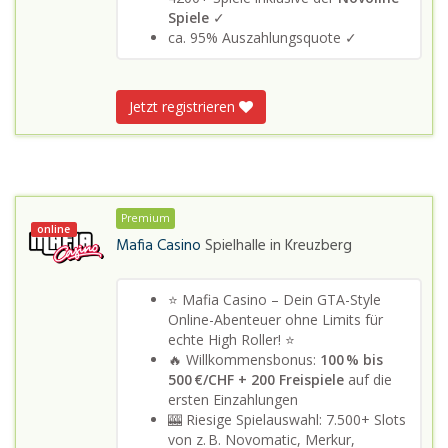
Spiele
✓
ca. 95% Auszahlungsquote ✓
Jetzt registrieren
Premium
online
Mafia Casino
Spielhalle in
Kreuzberg
⭐ Mafia Casino – Dein GTA-Style
Online-Abenteuer ohne Limits für
echte High Roller! ⭐
🔥 Willkommensbonus:
100 % bis
500 €/CHF + 200 Freispiele
auf die
ersten Einzahlungen
🎰 Riesige Spielauswahl: 7.500+ Slots
von z. B. Novomatic, Merkur,