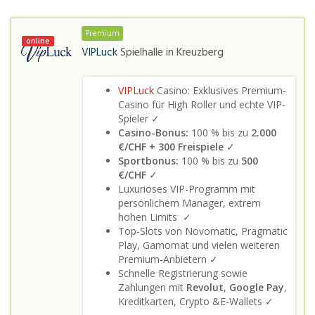
Premium
online
VIPLuck
Spielhalle in
Kreuzberg
VIPLuck
Casino: Exklusives Premium-
Casino für High Roller und echte VIP-
Spieler ✓
Casino-Bonus:
100 % bis zu
2.000
€/CHF + 300 Freispiele
✓
Sportbonus:
100 % bis zu
500
€/CHF
✓
Luxuriöses VIP-Programm mit
persönlichem Manager, extrem
hohen Limits ✓
Top-Slots von Novomatic, Pragmatic
Play, Gamomat und vielen weiteren
Premium-Anbietern ✓
Schnelle Registrierung sowie
Zahlungen mit
Revolut
,
Google Pay
,
Kreditkarten, Crypto &E-Wallets ✓