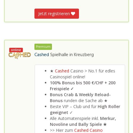
Jetzt registrieren
Premium
online
Cashed
Spielhalle in
Kreuzberg
★
Cashed
Casino > No.1 für edles
Casinospiel online!
100% Bonus bis 500 €/CHF + 200
Freispiele ✓
Bonus Crab &
Weekly Reload-
Bonus
runden die Sache ab ★
Beste VIP – Club und für
High Roller
geeignet
✓
Alle Automatenspiele inkl.
Merkur,
Novoline und Bally Spiele ★
>> Hier zum
Cashed Casino