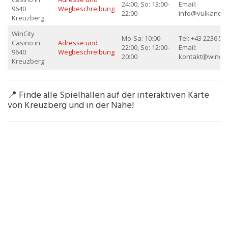
24:00, So: 13:00-
Email:
9640
Wegbeschreibung
22:00
info@vulkancas
Kreuzberg
WinCity
Mo-Sa: 10:00-
Tel: +43 2236 56
Casino in
Adresse und
22:00, So: 12:00-
Email:
9640
Wegbeschreibung
20:00
kontakt@wincity
Kreuzberg
📍 Finde alle Spielhallen auf der interaktiven Karte
von Kreuzberg und in der Nähe!