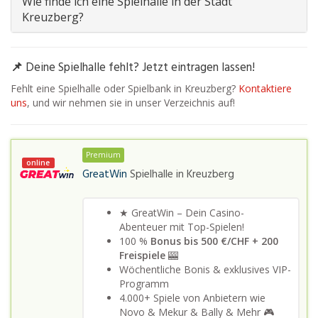
Wie finde ich eine Spielhalle in der Stadt
Kreuzberg?
📌
Deine Spielhalle fehlt? Jetzt eintragen lassen!
Fehlt eine Spielhalle oder Spielbank in Kreuzberg?
Kontaktiere
uns
, und wir nehmen sie in unser Verzeichnis auf!
Premium
online
GreatWin
Spielhalle in
Kreuzberg
★ GreatWin – Dein Casino-
Abenteuer mit Top-Spielen!
100 %
Bonus bis 500 €/CHF + 200
Freispiele
🎰
Wöchentliche Bonis & exklusives VIP-
Programm
4.000+ Spiele von Anbietern wie
Novo & Mekur & Bally & Mehr 🎮