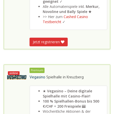
geeignet
✓
Alle Automatenspiele inkl.
Merkur,
Novoline und Bally Spiele ★
>> Hier zum
Cashed Casino
Testbericht
✓
Jetzt registrieren
Premium
online
Vegasino
Spielhalle in
Kreuzberg
★
Vegasino – Deine digitale
Spielhalle mit Casino-Flair!
100 % Spielhallen-Bonus bis 500
€/CHF
+
200 Freispiele
🎰
Wöchentliche Aktionen & der