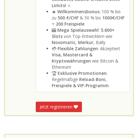
Limits!
⭐
🔥
Willkommensbonus
: 100 % bis
zu
500 €/CHF
& 50 % bis
1000€/CHF
+
200 Freispiele
🎰
Mega Spielauswahl
:
5.600+
Slots
von Top-Entwicklern wie
Novomatic
,
Merkur
, Bally
💳
Flexible Zahlungen
: Akzeptiert
Visa, Mastercard &
Kryptowährungen
wie Bitcoin &
Ethereum
🏆
Exklusive Promotionen
:
Regelmäßige
Reload-Boni,
Freispiele & VIP-Programm
Jetzt registrieren