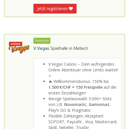
Jetzt registrieren
Premium
online
V.Vegas
Spielhalle in
Mellach
V.Vegas Casino – Dein aufregendes
Online-Abenteuer ohne Limits wartet!
⭐
🔥 Willkommensbonus: 150% bis
1.500 €/CHF + 150 Freispiele
auf die
ersten Einzahlungen
Riesige Spielauswahl: 5.000+ Slots
von z.B.
Novomatic
,
Gamomat
,
Play’n GO & Pragmatic
Flexible Zahlungen: Akzeptiert
SOFORT, Paysafe , Visa, Mastercard,
Skrill, Neteller, Trustly