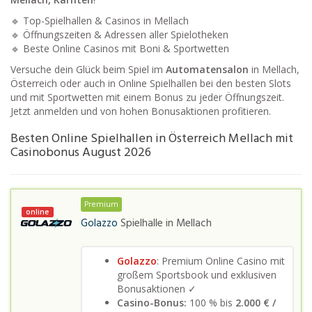
🔹 Top-Spielhallen & Casinos in Mellach
🔹 Öffnungszeiten & Adressen aller Spielotheken
🔹 Beste Online Casinos mit Boni & Sportwetten
Versuche dein Glück beim Spiel im
Automatensalon
in Mellach,
Österreich oder auch in Online Spielhallen bei den besten Slots
und mit Sportwetten mit einem Bonus zu jeder Öffnungszeit.
Jetzt anmelden und von hohen Bonusaktionen profitieren.
Besten Online Spielhallen in Österreich Mellach mit
Casinobonus August 2026
Premium
online
Golazzo
Spielhalle in
Mellach
Golazzo
: Premium Online Casino mit
großem Sportsbook und exklusiven
Bonusaktionen ✓
Casino-Bonus:
100 % bis
2.000 € /