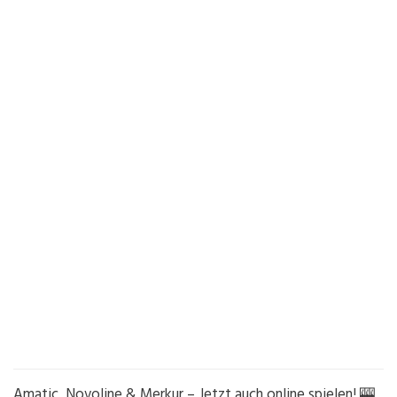
Amatic, Novoline & Merkur – Jetzt auch online spielen! 🎰