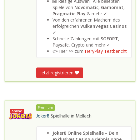
🎰 Riesige Auswahl: Alle beliebten
Spiele von
Novomatic
,
Gamomat
,
Pragmatic Play
& mehr ✓
Von den erfahrenen Machern des
erfolgreichen
VulkanVegas Casinos
✓
Schnelle Zahlungen mit
SOFORT
,
Paysafe, Crypto und mehr ✓
👉 Hier >> zum
FieryPlay Testbericht
Jetzt registrieren
Premium
online
Joker8
Spielhalle in
Mellach
Joker8 Online Spielhalle – Dein
exklusives Casino-Erlebnis ohne