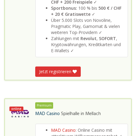
CHF + 200 Freispiele
✓
Sportbonus:
100 % bis
500 € / CHF
+ 20 € Gratiswette
✓
Über 5.000 Slots von Novoline,
Pragmatic Play, Gamomat & vielen
weiteren Top-Providern ✓
Zahlungen mit
Revolut
,
SOFORT
,
Kryptowährungen, Kreditkarten und
E-Wallets ✓
Jetzt registrieren
Premium
online
MAD Casino
Spielhalle in
Mellach
MAD Casino
: Online Casino mit