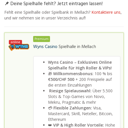
📌
Deine Spielhalle fehlt? Jetzt eintragen lassen!
Fehlt eine Spielhalle oder Spielbank in Mellach?
Kontaktiere uns
,
und wir nehmen sie in unser Verzeichnis auf!
Premium
online
Wyns Casino
Spielhalle in
Mellach
Wyns Casino – Exklusives Online
Spielhalle für High Roller & VIPs!
🎁
Willkommensbonus:
100 % bis
€500/CHF 500
+ 200 Freispiele auf
die ersten Einzahlungen
Riesige Spielauswahl:
Über 5.500
Slots & Top-Games von Novo,
Mekru, Pragmatic & mehr
💳
Flexible Zahlungen:
Visa,
Mastercard, Skrill, Neteller, Bitcoin,
Ethereum
👑
VIP & High Roller Vorteile:
Hohe