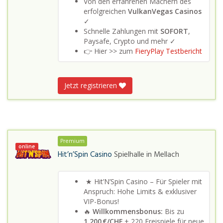
Von den erfahrenen Machern des
erfolgreichen
VulkanVegas Casinos
✓
Schnelle Zahlungen mit
SOFORT
,
Paysafe, Crypto und mehr ✓
👉 Hier >> zum
FieryPlay Testbericht
Jetzt registrieren
Premium
online
Hit’n’Spin Casino
Spielhalle in
Mellach
★ Hit’N’Spin Casino – Für Spieler mit
Anspruch: Hohe Limits & exklusiver
VIP-Bonus!
🔥
Willkommensbonus:
Bis zu
1.200 €/CHF
+ 220 Freispiele für neue