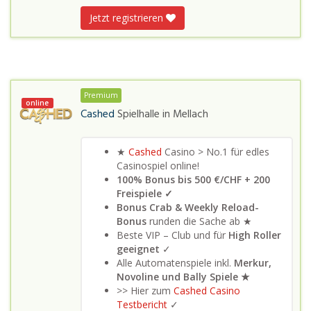
Jetzt registrieren
Premium
online
Cashed
Spielhalle in
Mellach
★
Cashed
Casino > No.1 für edles
Casinospiel online!
100% Bonus bis 500 €/CHF + 200
Freispiele ✓
Bonus Crab &
Weekly Reload-
Bonus
runden die Sache ab ★
Beste VIP – Club und für
High Roller
geeignet
✓
Alle Automatenspiele inkl.
Merkur,
Novoline und Bally Spiele ★
>> Hier zum
Cashed Casino
Testbericht
✓