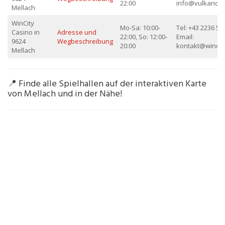
22:00
info@vulkancas
Mellach
WinCity
Mo-Sa: 10:00-
Tel: +43 2236 56
Casino in
Adresse und
22:00, So: 12:00-
Email:
9624
Wegbeschreibung
20:00
kontakt@wincity
Mellach
📍 Finde alle Spielhallen auf der interaktiven Karte
von Mellach und in der Nähe!