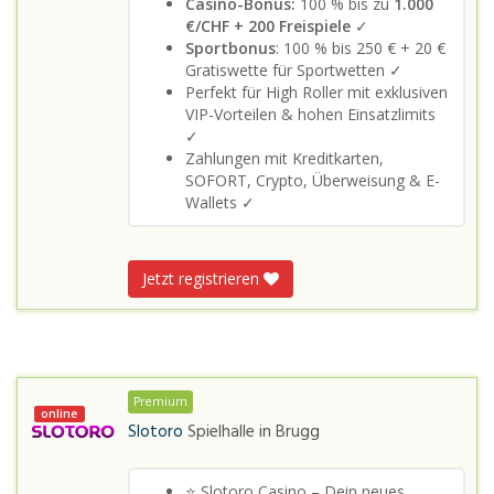
Casino-Bonus:
100 % bis zu
1.000
€/CHF + 200 Freispiele
✓
Sportbonus
: 100 % bis 250 € + 20 €
Gratiswette für Sportwetten ✓
Perfekt für High Roller mit exklusiven
VIP-Vorteilen & hohen Einsatzlimits
✓
Zahlungen mit Kreditkarten,
SOFORT, Crypto, Überweisung & E-
Wallets ✓
Jetzt registrieren
Premium
online
Slotoro
Spielhalle in
Brugg
⭐ Slotoro Casino – Dein neues