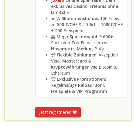
Joker8
Online Spielhalle – Dein
exklusives Casino-Erlebnis ohne
Limits!
⭐
🔥
Willkommensbonus
: 100 % bis
zu
500 €/CHF
& 50 % bis
1000€/CHF
+
200 Freispiele
🎰
Mega Spielauswahl
:
5.600+
Slots
von Top-Entwicklern wie
Novomatic
,
Merkur
, Bally
💳
Flexible Zahlungen
: Akzeptiert
Visa, Mastercard &
Kryptowährungen
wie Bitcoin &
Ethereum
🏆
Exklusive Promotionen
:
Regelmäßige
Reload-Boni,
Freispiele & VIP-Programm
Jetzt registrieren