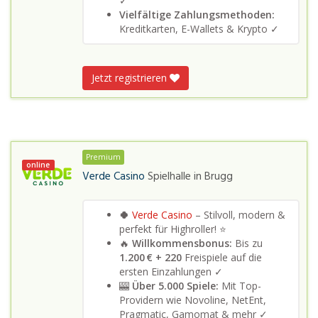
✓
Vielfältige Zahlungsmethoden:
Kreditkarten, E-Wallets & Krypto ✓
Jetzt registrieren
Premium
online
Verde Casino
Spielhalle in
Brugg
🍀
Verde Casino
– Stilvoll, modern &
perfekt für Highroller! ⭐
🔥
Willkommensbonus:
Bis zu
1.200 € + 220
Freispiele auf die
ersten Einzahlungen ✓
🎰
Über 5.000 Spiele:
Mit Top-
Providern wie Novoline, NetEnt,
Pragmatic, Gamomat & mehr ✓