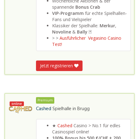
Wöchentliche Aktionen & der
spannende
Bonus Crab
VIP-Programm
für echte Spielhallen-
Fans und Vielspieler
Klassiker der Spielhalle:
Merkur
,
Novoline
&
Bally
🃏
> >
Ausführlicher Vegasino Casino
Test!
Jetzt registrieren
Premium
online
Cashed
Spielhalle in
Brugg
★
Cashed
Casino > No.1 für edles
Casinospiel online!
100% Bonus bis 500 €/CHF + 200