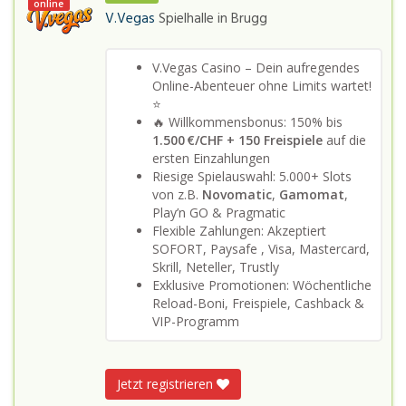
online
V.Vegas
Spielhalle in
Brugg
V.Vegas Casino – Dein aufregendes
Online-Abenteuer ohne Limits wartet!
⭐
🔥 Willkommensbonus: 150% bis
1.500 €/CHF + 150 Freispiele
auf die
ersten Einzahlungen
Riesige Spielauswahl: 5.000+ Slots
von z.B.
Novomatic
,
Gamomat
,
Play’n GO & Pragmatic
Flexible Zahlungen: Akzeptiert
SOFORT, Paysafe , Visa, Mastercard,
Skrill, Neteller, Trustly
Exklusive Promotionen: Wöchentliche
Reload-Boni, Freispiele, Cashback &
VIP-Programm
Jetzt registrieren