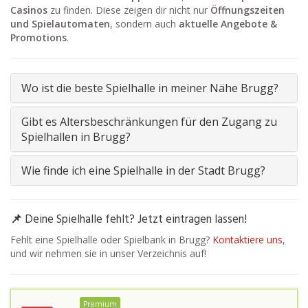
Casinos
zu finden. Diese zeigen dir nicht nur
Öffnungszeiten
und Spielautomaten
, sondern auch
aktuelle Angebote &
Promotions
.
Wo ist die beste Spielhalle in meiner Nähe Brugg?
Gibt es Altersbeschränkungen für den Zugang zu
Spielhallen in Brugg?
Wie finde ich eine Spielhalle in der Stadt Brugg?
📌
Deine Spielhalle fehlt? Jetzt eintragen lassen!
Fehlt eine Spielhalle oder Spielbank in Brugg?
Kontaktiere uns
,
und wir nehmen sie in unser Verzeichnis auf!
Premium