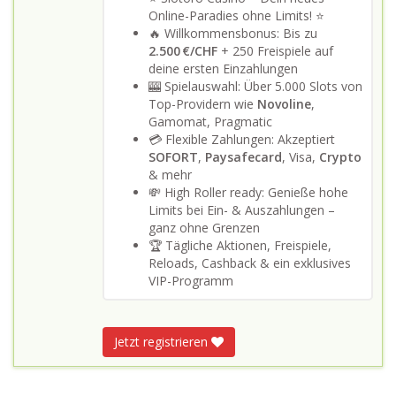
Online-Paradies ohne Limits! ⭐
🔥 Willkommensbonus: Bis zu
2.500 €/CHF
+ 250 Freispiele auf
deine ersten Einzahlungen
🎰 Spielauswahl: Über 5.000 Slots von
Top-Providern wie
Novoline
,
Gamomat, Pragmatic
💳 Flexible Zahlungen: Akzeptiert
SOFORT
,
Paysafecard
, Visa,
Crypto
& mehr
💸 High Roller ready: Genieße hohe
Limits bei Ein- & Auszahlungen –
ganz ohne Grenzen
🏆 Tägliche Aktionen, Freispiele,
Reloads, Cashback & ein exklusives
VIP-Programm
Jetzt registrieren