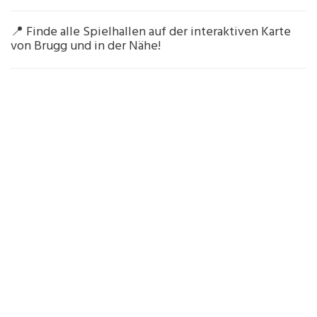
📍 Finde alle Spielhallen auf der interaktiven Karte
von Brugg und in der Nähe!