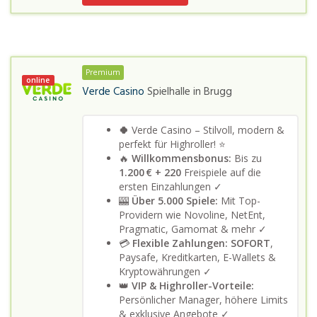
Premium
online
Verde Casino
Spielhalle in
Brugg
🍀
Verde Casino – Stilvoll, modern &
perfekt für Highroller! ⭐
🔥
Willkommensbonus:
Bis zu
1.200 € + 220
Freispiele auf die
ersten Einzahlungen ✓
🎰
Über 5.000 Spiele:
Mit Top-
Providern wie Novoline, NetEnt,
Pragmatic, Gamomat & mehr ✓
💳
Flexible Zahlungen:
SOFORT
,
Paysafe, Kreditkarten, E-Wallets &
Kryptowährungen ✓
👑
VIP & Highroller-Vorteile:
Persönlicher Manager, höhere Limits
& exklusive Angebote ✓