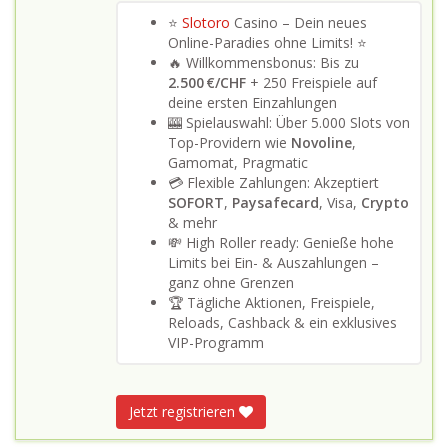
⭐
Slotoro
Casino – Dein neues
Online-Paradies ohne Limits! ⭐
🔥 Willkommensbonus: Bis zu
2.500 €/CHF
+ 250 Freispiele auf
deine ersten Einzahlungen
🎰 Spielauswahl: Über 5.000 Slots von
Top-Providern wie
Novoline
,
Gamomat, Pragmatic
💳 Flexible Zahlungen: Akzeptiert
SOFORT
,
Paysafecard
, Visa,
Crypto
& mehr
💸 High Roller ready: Genieße hohe
Limits bei Ein- & Auszahlungen –
ganz ohne Grenzen
🏆 Tägliche Aktionen, Freispiele,
Reloads, Cashback & ein exklusives
VIP-Programm
Jetzt registrieren