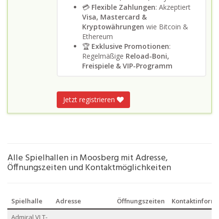
💳
Flexible Zahlungen
: Akzeptiert
Visa, Mastercard &
Kryptowährungen
wie Bitcoin &
Ethereum
🏆
Exklusive Promotionen
:
Regelmäßige
Reload-Boni,
Freispiele & VIP-Programm
Jetzt registrieren
Alle Spielhallen in Moosberg mit Adresse,
Öffnungszeiten und Kontaktmöglichkeiten
Spielhalle
Adresse
Öffnungszeiten
Kontaktinform
Admiral VLT-