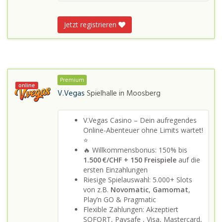
Jetzt registrieren
Premium
online
V.Vegas
Spielhalle in
Moosberg
V.Vegas Casino – Dein aufregendes
Online-Abenteuer ohne Limits wartet!
⭐
🔥 Willkommensbonus: 150% bis
1.500 €/CHF + 150 Freispiele
auf die
ersten Einzahlungen
Riesige Spielauswahl: 5.000+ Slots
von z.B.
Novomatic
,
Gamomat
,
Play’n GO & Pragmatic
Flexible Zahlungen: Akzeptiert
SOFORT, Paysafe , Visa, Mastercard,