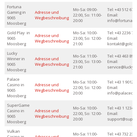
Fortuna
Mo-Sa: 09:00-
Tel: +43 512 678
Gaming in
Adresse und
22:00, So: 11:00-
Email:
9065
Wegbeschreibung
20:00
info@fortunaga
Moosberg
Gold Play in
Mo-Sa: 10:00-
Tel: +43 2236 78
Adresse und
9065
23:00, So: 12:00-
Email:
Wegbeschreibung
Moosberg
21:00
kontakt@goldpl
Lucky
Mo-Sa: 11:00-
Tel: +43 463 890
Winner in
Adresse und
23:00, So: 13:00-
Email:
9065
Wegbeschreibung
21:00
service@luckyw
Moosberg
Palace
Mo-Sa: 10:00-
Tel: +43 1 90123
Casino in
Adresse und
22:00, So: 12:00-
Email:
9065
Wegbeschreibung
20:00
info@palacecas
Moosberg
SuperGame
Mo-Sa: 10:00-
Tel: +43 1 12345
Casino in
Adresse und
22:00, So: 12:00-
Email:
9065
Wegbeschreibung
20:00
support@super
Moosberg
Vulkan
Mo-Sa: 11:00-
Tel: +43 732 234
Casino in
Adresse und