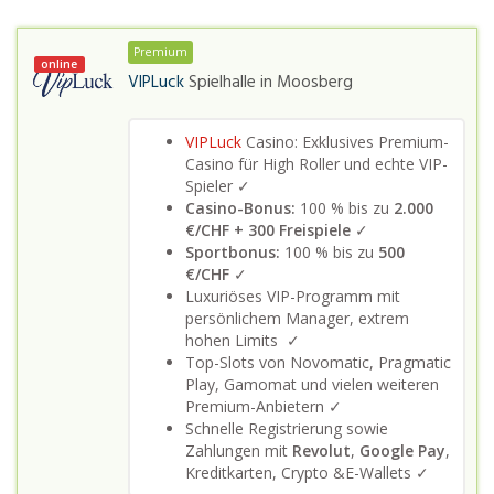
Premium
online
VIPLuck
Spielhalle in
Moosberg
VIPLuck
Casino: Exklusives Premium-
Casino für High Roller und echte VIP-
Spieler ✓
Casino-Bonus:
100 % bis zu
2.000
€/CHF + 300 Freispiele
✓
Sportbonus:
100 % bis zu
500
€/CHF
✓
Luxuriöses VIP-Programm mit
persönlichem Manager, extrem
hohen Limits ✓
Top-Slots von Novomatic, Pragmatic
Play, Gamomat und vielen weiteren
Premium-Anbietern ✓
Schnelle Registrierung sowie
Zahlungen mit
Revolut
,
Google Pay
,
Kreditkarten, Crypto &E-Wallets ✓