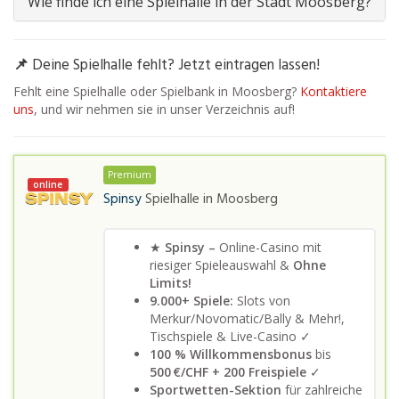
Wie finde ich eine Spielhalle in der Stadt Moosberg?
📌
Deine Spielhalle fehlt? Jetzt eintragen lassen!
Fehlt eine Spielhalle oder Spielbank in Moosberg?
Kontaktiere
uns
, und wir nehmen sie in unser Verzeichnis auf!
Premium
online
Spinsy
Spielhalle in
Moosberg
★
Spinsy –
Online-Casino mit
riesiger Spieleauswahl &
Ohne
Limits
!
9.000+ Spiele:
Slots von
Merkur/Novomatic/Bally & Mehr!,
Tischspiele & Live-Casino ✓
100 % Willkommensbonus
bis
500 €/CHF + 200 Freispiele
✓
Sportwetten-Sektion
für zahlreiche