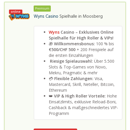
Premium
online
Wyns Casino
Spielhalle in
Moosberg
Wyns
Casino – Exklusives Online
Spielhalle für High Roller & VIPs!
🎁
Willkommensbonus:
100 % bis
€500/CHF 500
+ 200 Freispiele auf
die ersten Einzahlungen
Riesige Spielauswahl:
Über 5.500
Slots & Top-Games von Novo,
Mekru, Pragmatic & mehr
💳
Flexible Zahlungen:
Visa,
Mastercard, Skrill, Neteller, Bitcoin,
Ethereum
👑
VIP & High Roller Vorteile:
Hohe
Einsatzlimits, exklusive Reload-Boni,
Cashback & maßgeschneidertes VIP-
Programm