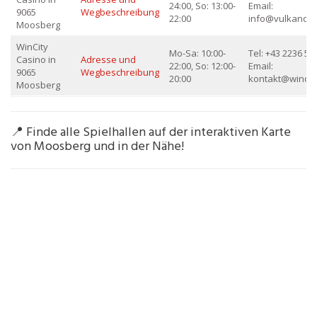
24:00, So: 13:00-
Email:
9065
Wegbeschreibung
22:00
info@vulkancas
Moosberg
WinCity
Mo-Sa: 10:00-
Tel: +43 2236 56
Casino in
Adresse und
22:00, So: 12:00-
Email:
9065
Wegbeschreibung
20:00
kontakt@wincity
Moosberg
📍 Finde alle Spielhallen auf der interaktiven Karte
von Moosberg und in der Nähe!