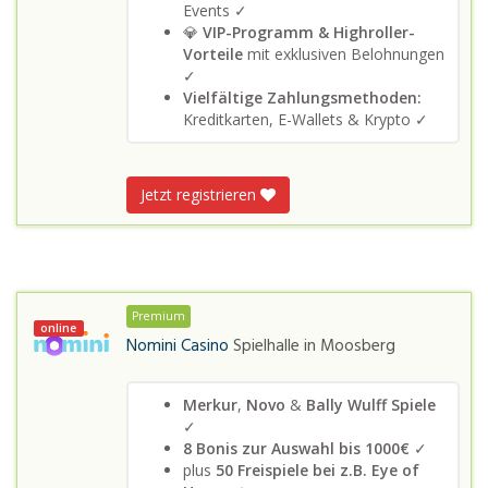
Events ✓
💎
VIP-Programm & Highroller-
Vorteile
mit exklusiven Belohnungen
✓
Vielfältige Zahlungsmethoden:
Kreditkarten, E-Wallets & Krypto ✓
Jetzt registrieren
Premium
online
Nomini Casino
Spielhalle in
Moosberg
Merkur
,
Novo
&
Bally Wulff Spiele
✓
8 Bonis zur Auswahl bis 1000€
✓
plus
50 Freispiele bei z.B. Eye of