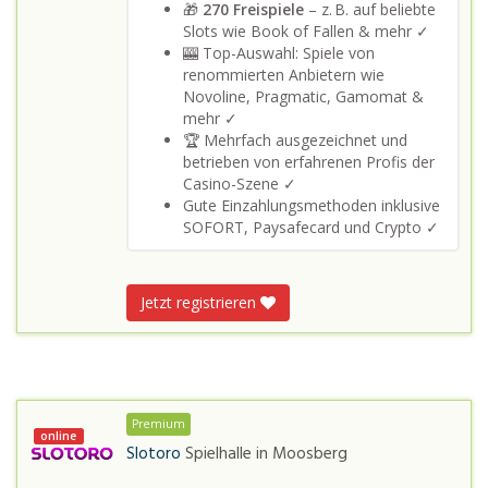
🎁
270 Freispiele
– z. B. auf beliebte
Slots wie Book of Fallen & mehr ✓
🎰 Top-Auswahl: Spiele von
renommierten Anbietern wie
Novoline, Pragmatic, Gamomat &
mehr ✓
🏆 Mehrfach ausgezeichnet und
betrieben von erfahrenen Profis der
Casino-Szene ✓
Gute Einzahlungsmethoden inklusive
SOFORT, Paysafecard und Crypto ✓
Jetzt registrieren
Premium
online
Slotoro
Spielhalle in
Moosberg