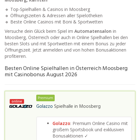
🔹 Top-Spielhallen & Casinos in Moosberg
🔹 Öffnungszeiten & Adressen aller Spielotheken
🔹 Beste Online Casinos mit Boni & Sportwetten
Versuche dein Glück beim Spiel im
Automatensalon
in
Moosberg, Österreich oder auch in Online Spielhallen bei den
besten Slots und mit Sportwetten mit einem Bonus zu jeder
Öffnungszeit. Jetzt anmelden und von hohen Bonusaktionen
profitieren.
Besten Online Spielhallen in Österreich Moosberg
mit Casinobonus August 2026
Premium
online
Golazzo
Spielhalle in
Moosberg
Golazzo
: Premium Online Casino mit
großem Sportsbook und exklusiven
Bonusaktionen ✓