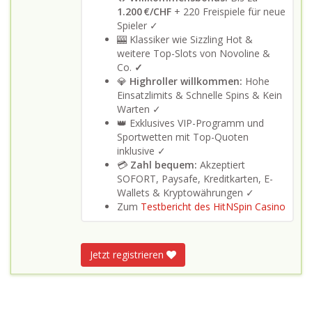
1.200 €/CHF
+ 220 Freispiele für neue
Spieler ✓
🎰 Klassiker wie Sizzling Hot &
weitere Top-Slots von Novoline &
Co.
✓
💎
Highroller willkommen:
Hohe
Einsatzlimits & Schnelle Spins & Kein
Warten ✓
👑 Exklusives VIP-Programm und
Sportwetten mit Top-Quoten
inklusive ✓
💳
Zahl bequem:
Akzeptiert
SOFORT, Paysafe, Kreditkarten, E-
Wallets & Kryptowährungen ✓
Zum
Testbericht des HitNSpin Casino
Jetzt registrieren