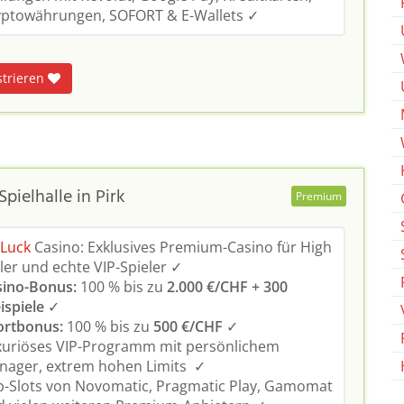
yptowährungen, SOFORT & E-Wallets ✓
istrieren
Spielhalle in
Pirk
Premium
PLuck
Casino: Exklusives Premium-Casino für High
ler und echte VIP-Spieler ✓
sino-Bonus:
100 % bis zu
2.000 €/CHF + 300
ispiele
✓
ortbonus:
100 % bis zu
500 €/CHF
✓
xuriöses VIP-Programm mit persönlichem
nager, extrem hohen Limits ✓
p-Slots von Novomatic, Pragmatic Play, Gamomat