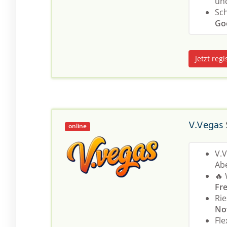
un
Sch
Go
Jetzt reg
V.Vegas
online
V.V
Abe
🔥
Fre
Rie
No
Fle