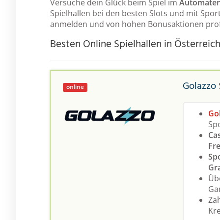
Versuche dein Glück beim Spiel im
Automaten
Spielhallen bei den besten Slots und mit Spor
anmelden und von hohen Bonusaktionen profi
Besten Online Spielhallen in Österrei
Golazzo
online
Go
Sp
Ca
Fre
Sp
Gr
Übe
Ga
Za
Kre