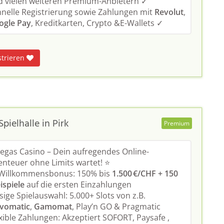
d vielen weiteren Premium-Anbietern ✓
nelle Registrierung sowie Zahlungen mit
Revolut
,
ogle Pay
, Kreditkarten, Crypto &E-Wallets ✓
istrieren
Spielhalle in
Pirk
Premium
egas Casino – Dein aufregendes Online-
nteuer ohne Limits wartet! ⭐
 Willkommensbonus: 150% bis
1.500 €/CHF + 150
ispiele
auf die ersten Einzahlungen
sige Spielauswahl: 5.000+ Slots von z.B.
vomatic
,
Gamomat
, Play’n GO & Pragmatic
xible Zahlungen: Akzeptiert SOFORT, Paysafe ,