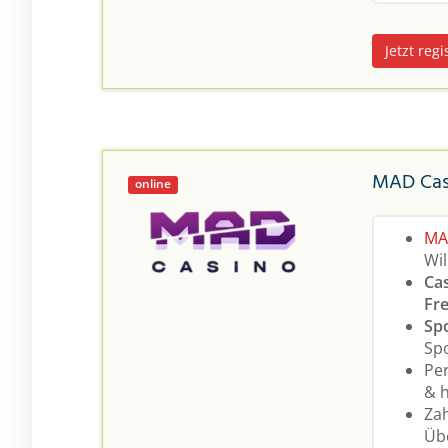
Jetzt reg
MAD Cas
online
MA
Wi
Ca
Fre
Sp
Sp
Per
& h
Zah
Üb