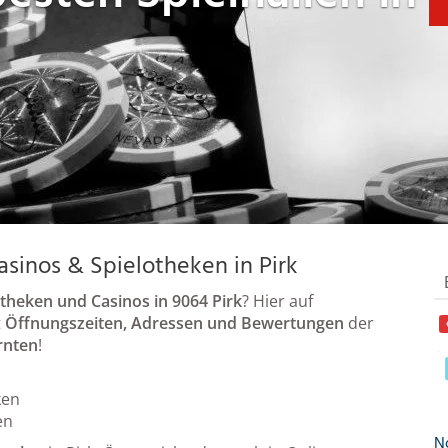
Casinos & Spielotheken in Pirk
lotheken und Casinos in 9064 Pirk
? Hier auf
t
Öffnungszeiten, Adressen und Bewertungen
der
rnten
!
ken
en
N