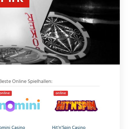
Beste Online Spielhallen:
online
online
omini Casino
Hit’n’Spin Casino