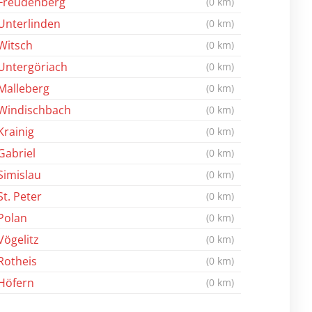
Freudenberg
(0 km)
Unterlinden
(0 km)
Witsch
(0 km)
Untergöriach
(0 km)
Malleberg
(0 km)
Windischbach
(0 km)
Krainig
(0 km)
Gabriel
(0 km)
Simislau
(0 km)
St. Peter
(0 km)
Polan
(0 km)
Vögelitz
(0 km)
Rotheis
(0 km)
Höfern
(0 km)