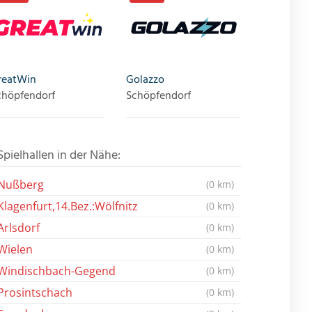
reatWin
Golazzo
chöpfendorf
Schöpfendorf
Spielhallen in der Nähe:
Nußberg
(0 km)
Klagenfurt,14.Bez.:Wölfnitz
(0 km)
Arlsdorf
(0 km)
Wielen
(0 km)
Windischbach-Gegend
(0 km)
Prosintschach
(0 km)