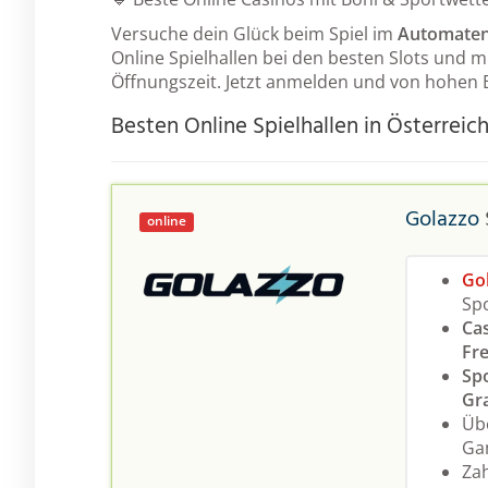
Versuche dein Glück beim Spiel im
Automaten
Online Spielhallen bei den besten Slots und 
Öffnungszeit. Jetzt anmelden und von hohen 
Besten Online Spielhallen in Österrei
Golazzo
online
Go
Sp
Ca
Fre
Sp
Gr
Übe
Ga
Za