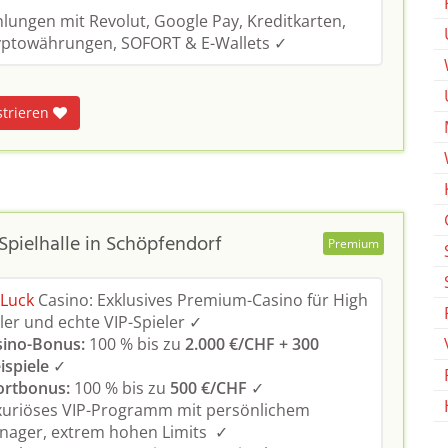
lungen mit Revolut, Google Pay, Kreditkarten,
yptowährungen, SOFORT & E-Wallets ✓
istrieren
Spielhalle in
Schöpfendorf
Premium
PLuck
Casino: Exklusives Premium-Casino für High
ler und echte VIP-Spieler ✓
sino-Bonus:
100 % bis zu
2.000 €/CHF + 300
ispiele
✓
ortbonus:
100 % bis zu
500 €/CHF
✓
xuriöses VIP-Programm mit persönlichem
nager, extrem hohen Limits ✓