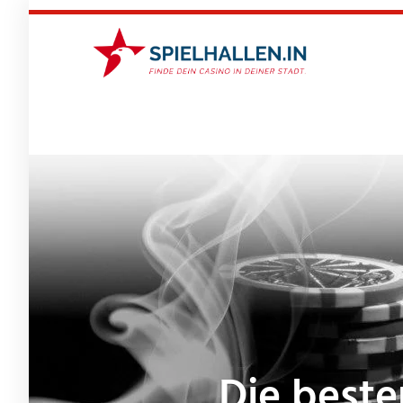
Skip
to
main
content
Die beste