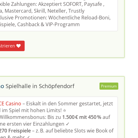
xible Zahlungen: Akzeptiert SOFORT, Paysafe ,
a, Mastercard, Skrill, Neteller, Trustly
lusive Promotionen: Wöchentliche Reload-Boni,
eispiele, Cashback & VIP-Programm
istrieren
no
Spielhalle in
Schöpfendorf
Premium
CE Casino
– Eiskalt in den Sommer gestartet, jetzt
l im Spiel mit hohen Limits! ⭐
 Willkommensbonus: Bis zu
1.500 € mit 450 %
auf
ne ersten vier Einzahlungen ✓
270 Freispiele
– z. B. auf beliebte Slots wie Book of
llen & mehr ✓