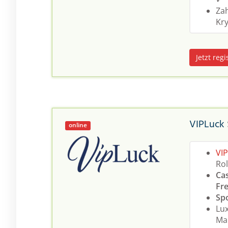
Zah
Kr
Jetzt reg
VIPLuck
online
VI
Rol
Ca
Fre
Sp
Lu
Ma