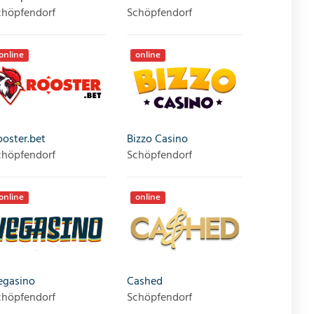
chöpfendorf
Schöpfendorf
online
online
ooster.bet
Bizzo Casino
chöpfendorf
Schöpfendorf
online
online
egasino
Cashed
chöpfendorf
Schöpfendorf