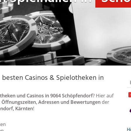
e besten Casinos & Spielotheken in
lotheken und Casinos in 9064 Schöpfendorf
? Hier auf
t
Öffnungszeiten, Adressen und Bewertungen
der
ndorf, Kärnten
!
ken
Hi
en