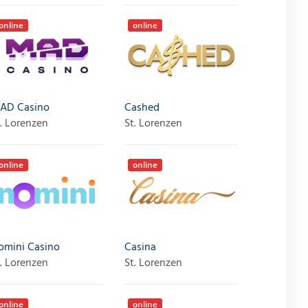
online
online
AD Casino
Cashed
. Lorenzen
St. Lorenzen
online
online
omini Casino
Casina
. Lorenzen
St. Lorenzen
online
online