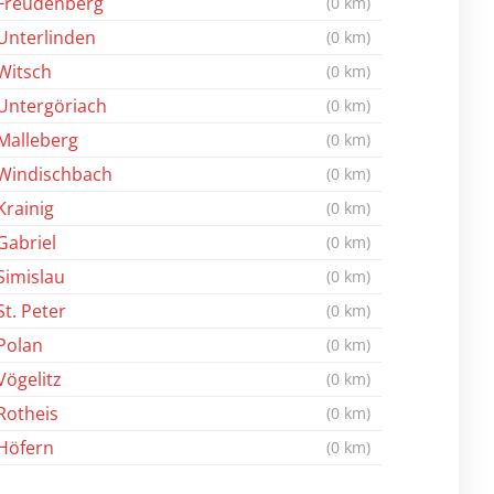
Freudenberg
(0 km)
Unterlinden
(0 km)
Witsch
(0 km)
Untergöriach
(0 km)
Malleberg
(0 km)
Windischbach
(0 km)
Krainig
(0 km)
Gabriel
(0 km)
Simislau
(0 km)
St. Peter
(0 km)
Polan
(0 km)
Vögelitz
(0 km)
Rotheis
(0 km)
Höfern
(0 km)