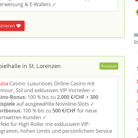
erweisung & E-Wallets ✓
istrieren
W
St
pielhalle in
St. Lorenzen
Premium
sina
Casino: Luxuriöses Online Casino mit
mour, Stil und exklusiven VIP-Vorteilen ✓
sino-Bonus:
100 % bis zu
2.000 €/CHF + 300
ispiele
auf ausgewählte Novoline-Slots ✓
ortbonus:
100 % bis zu
500 €/CHF
für neue
ortwetten-Kunden ✓
fekt für High Roller mit exklusivem VIP-
ogramm, hohen Limits und persönlichem Service