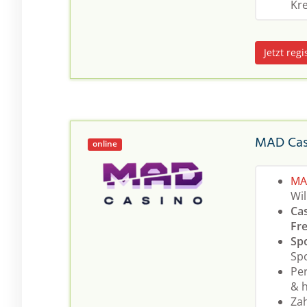
Kre
Jetzt reg
MAD Cas
online
MA
Wi
Ca
Fre
Sp
Sp
Per
& h
Zah