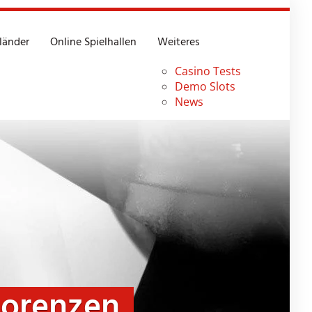
länder
Online Spielhallen
Weiteres
Casino Tests
Demo Slots
News
Lorenzen