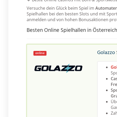
Versuche dein Glück beim Spiel im
Automaten
Spielhallen bei den besten Slots und mit Spor
anmelden und von hohen Bonusaktionen profi
Besten Online Spielhallen in Österrei
Golazzo
online
Go
Sp
Ca
Fre
Sp
Gr
Übe
Ga
Za