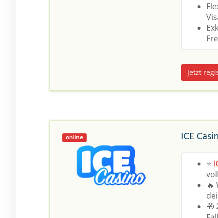
Fle
Vis
Exk
Fr
Jetzt reg
ICE Casi
online
⭐
I
vol
🔥
dei
🎁
Fa