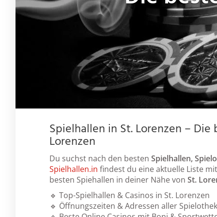
Spielhallen in St. Lorenzen – Die
Lorenzen
Du suchst nach den besten
Spielhallen, Spie
Spielhallen.in
findest du eine aktuelle Liste mi
besten Spiehallen in deiner Nähe von
St. Lor
🔹 Top-Spielhallen & Casinos in St. Lorenzen
🔹 Öffnungszeiten & Adressen aller Spielothe
🔹 Beste Online Casinos mit Boni & Sportwett