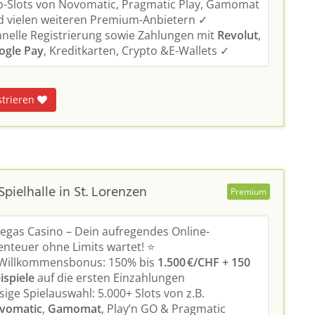
p-Slots von Novomatic, Pragmatic Play, Gamomat
d vielen weiteren Premium-Anbietern ✓
nelle Registrierung sowie Zahlungen mit
Revolut
,
ogle Pay
, Kreditkarten, Crypto &E-Wallets ✓
istrieren
Spielhalle in
St. Lorenzen
Premium
egas Casino – Dein aufregendes Online-
nteuer ohne Limits wartet! ⭐
 Willkommensbonus: 150% bis
1.500 €/CHF + 150
ispiele
auf die ersten Einzahlungen
sige Spielauswahl: 5.000+ Slots von z.B.
vomatic
,
Gamomat
, Play’n GO & Pragmatic