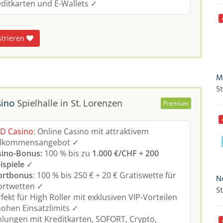
ditkarten und E-Wallets ✓
istrieren
M
St
ino
Spielhalle in
St. Lorenzen
Premium
D Casino
: Online Casino mit attraktivem
llkommensangebot ✓
sino-Bonus:
100 % bis zu
1.000 €/CHF + 200
ispiele
✓
ortbonus
: 100 % bis 250 € + 20 € Gratiswette für
N
ortwetten ✓
St
fekt für High Roller mit exklusiven VIP-Vorteilen
ohen Einsatzlimits ✓
lungen mit Kreditkarten, SOFORT, Crypto,