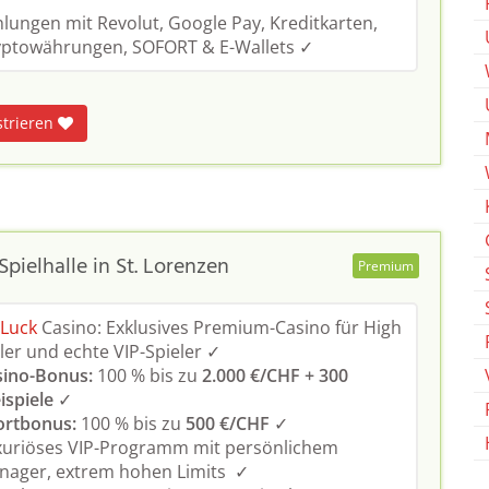
lungen mit Revolut, Google Pay, Kreditkarten,
yptowährungen, SOFORT & E-Wallets ✓
istrieren
Spielhalle in
St. Lorenzen
Premium
PLuck
Casino: Exklusives Premium-Casino für High
ler und echte VIP-Spieler ✓
sino-Bonus:
100 % bis zu
2.000 €/CHF + 300
ispiele
✓
ortbonus:
100 % bis zu
500 €/CHF
✓
xuriöses VIP-Programm mit persönlichem
nager, extrem hohen Limits ✓