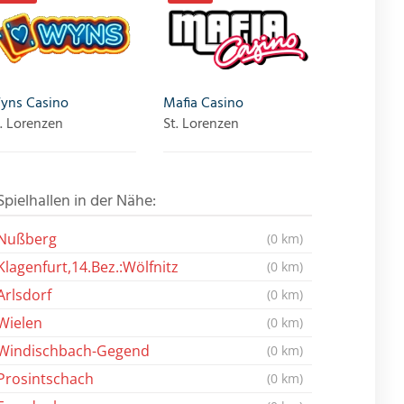
yns Casino
Mafia Casino
. Lorenzen
St. Lorenzen
Spielhallen in der Nähe:
Nußberg
(0 km)
Klagenfurt,14.Bez.:Wölfnitz
(0 km)
Arlsdorf
(0 km)
Wielen
(0 km)
Windischbach-Gegend
(0 km)
Prosintschach
(0 km)