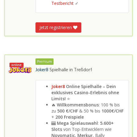
Testbericht
✓
Jetzt registrieren
Premium
online
Joker8
Spielhalle in
Treßdorf
Joker8
Online Spielhalle – Dein
exklusives Casino-Erlebnis ohne
Limits!
⭐
🔥
Willkommensbonus
: 100 % bis
zu
500 €/CHF
& 50 % bis
1000€/CHF
+
200 Freispiele
🎰
Mega Spielauswahl
:
5.600+
Slots
von Top-Entwicklern wie
Novomatic
,
Merkur
, Bally