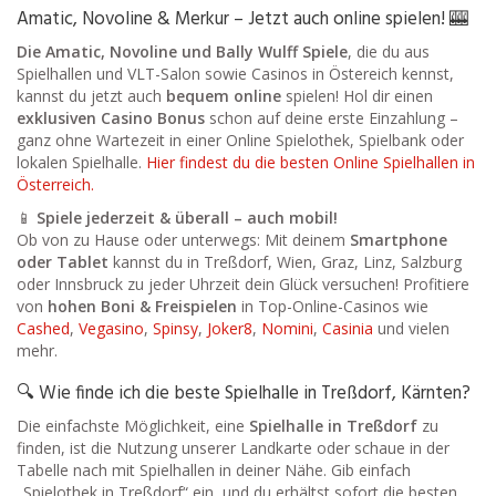
Amatic, Novoline & Merkur – Jetzt auch online spielen! 🎰
Die Amatic, Novoline und Bally Wulff Spiele
, die du aus
Spielhallen und VLT-Salon sowie Casinos in Östereich kennst,
kannst du jetzt auch
bequem online
spielen! Hol dir einen
exklusiven Casino Bonus
schon auf deine erste Einzahlung –
ganz ohne Wartezeit in einer Online Spielothek, Spielbank oder
lokalen Spielhalle.
Hier findest du die besten Online Spielhallen in
Österreich.
📱
Spiele jederzeit & überall – auch mobil!
Ob von zu Hause oder unterwegs: Mit deinem
Smartphone
oder Tablet
kannst du in Treßdorf, Wien, Graz, Linz, Salzburg
oder Innsbruck zu jeder Uhrzeit dein Glück versuchen! Profitiere
von
hohen Boni & Freispielen
in Top-Online-Casinos wie
Cashed
,
Vegasino
,
Spinsy
,
Joker8
,
Nomini
,
Casinia
und vielen
mehr.
🔍 Wie finde ich die beste Spielhalle in Treßdorf, Kärnten?
Die einfachste Möglichkeit, eine
Spielhalle in Treßdorf
zu
finden, ist die Nutzung unserer Landkarte oder schaue in der
Tabelle nach mit Spielhallen in deiner Nähe. Gib einfach
„Spielothek in Treßdorf“ ein, und du erhältst sofort die besten