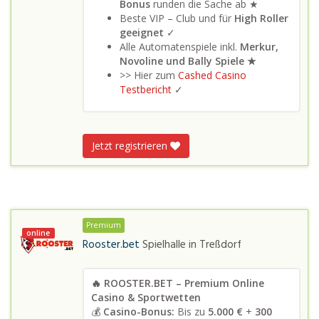
Bonus
runden die Sache ab ★
Beste VIP – Club und für
High Roller
geeignet
✓
Alle Automatenspiele inkl.
Merkur,
Novoline und Bally Spiele ★
>> Hier zum
Cashed Casino
Testbericht
✓
Jetzt registrieren
Premium
online
Rooster.bet
Spielhalle in
Treßdorf
🔥 ROOSTER.BET – Premium Online
Casino & Sportwetten
💰
Casino-Bonus:
Bis zu
5.000 €
+
300