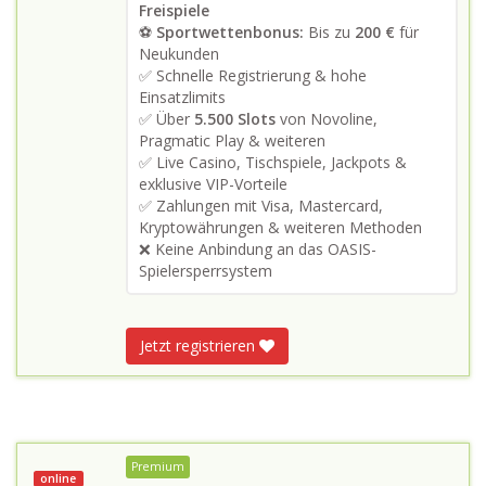
Freispiele
⚽
Sportwettenbonus:
Bis zu
200 €
für
Neukunden
✅ Schnelle Registrierung & hohe
Einsatzlimits
✅ Über
5.500 Slots
von Novoline,
Pragmatic Play & weiteren
✅ Live Casino, Tischspiele, Jackpots &
exklusive VIP-Vorteile
✅ Zahlungen mit Visa, Mastercard,
Kryptowährungen & weiteren Methoden
❌ Keine Anbindung an das OASIS-
Spielersperrsystem
Jetzt registrieren
Premium
online