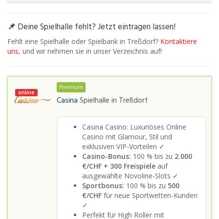
📌
Deine Spielhalle fehlt? Jetzt eintragen lassen!
Fehlt eine Spielhalle oder Spielbank in Treßdorf?
Kontaktiere
uns
, und wir nehmen sie in unser Verzeichnis auf!
Premium
online
Casina
Spielhalle in
Treßdorf
Casina Casino: Luxuriöses Online
Casino mit Glamour, Stil und
exklusiven VIP-Vorteilen ✓
Casino-Bonus:
100 % bis zu
2.000
€/CHF + 300 Freispiele
auf
ausgewählte Novoline-Slots ✓
Sportbonus:
100 % bis zu
500
€/CHF
für neue Sportwetten-Kunden
✓
Perfekt für High Roller mit