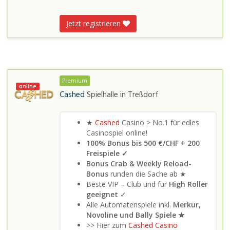
Jetzt registrieren
Premium
online
Cashed
Spielhalle in
Treßdorf
★
Cashed
Casino > No.1 für edles
Casinospiel online!
100% Bonus bis 500 €/CHF + 200
Freispiele ✓
Bonus Crab &
Weekly Reload-
Bonus
runden die Sache ab ★
Beste VIP – Club und für
High Roller
geeignet
✓
Alle Automatenspiele inkl.
Merkur,
Novoline und Bally Spiele ★
>> Hier zum
Cashed Casino