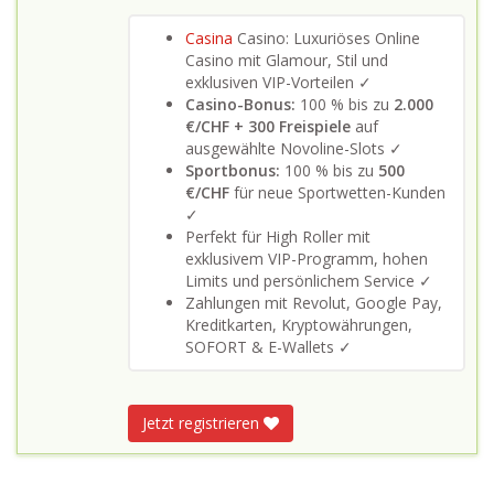
Casina
Casino: Luxuriöses Online
Casino mit Glamour, Stil und
exklusiven VIP-Vorteilen ✓
Casino-Bonus:
100 % bis zu
2.000
€/CHF + 300 Freispiele
auf
ausgewählte Novoline-Slots ✓
Sportbonus:
100 % bis zu
500
€/CHF
für neue Sportwetten-Kunden
✓
Perfekt für High Roller mit
exklusivem VIP-Programm, hohen
Limits und persönlichem Service ✓
Zahlungen mit Revolut, Google Pay,
Kreditkarten, Kryptowährungen,
SOFORT & E-Wallets ✓
Jetzt registrieren