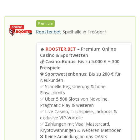
Premium
online
Rooster.bet
Spielhalle in
Treßdorf
🔥
ROOSTER.BET
– Premium Online
Casino & Sportwetten
💰
Casino-Bonus:
Bis zu
5.000 €
+
300
Freispiele
⚽
Sportwettenbonus:
Bis zu
200 €
für
Neukunden
✅ Schnelle Registrierung & hohe
Einsatzlimits
✅ Über
5.500 Slots
von Novoline,
Pragmatic Play & weiteren
✅ Live Casino, Tischspiele, Jackpots &
exklusive VIP-Vorteile
✅ Zahlungen mit Visa, Mastercard,
Kryptowährungen & weiteren Methoden
❌ Keine Anbindung an das OASIS-