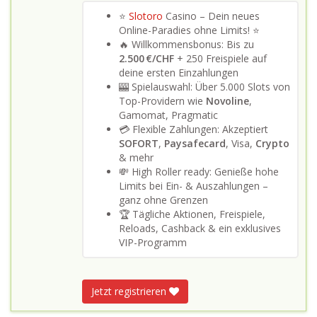
⭐
Slotoro
Casino – Dein neues
Online-Paradies ohne Limits! ⭐
🔥 Willkommensbonus: Bis zu
2.500 €/CHF
+ 250 Freispiele auf
deine ersten Einzahlungen
🎰 Spielauswahl: Über 5.000 Slots von
Top-Providern wie
Novoline
,
Gamomat, Pragmatic
💳 Flexible Zahlungen: Akzeptiert
SOFORT
,
Paysafecard
, Visa,
Crypto
& mehr
💸 High Roller ready: Genieße hohe
Limits bei Ein- & Auszahlungen –
ganz ohne Grenzen
🏆 Tägliche Aktionen, Freispiele,
Reloads, Cashback & ein exklusives
VIP-Programm
Jetzt registrieren