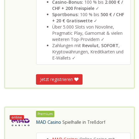
Casino-Bonus:
100 % bis
2.000 € /
CHF + 200 Freispiele
✓
Sportbonus:
100 % bis
500 € / CHF
+ 20 € Gratiswette
✓
Über 5.000 Slots von Novoline,
Pragmatic Play, Gamomat & vielen
weiteren Top-Providern ✓
Zahlungen mit
Revolut
,
SOFORT
,
Kryptowährungen, Kreditkarten und
E-Wallets ✓
Jetzt registrieren
Premium
online
MAD Casino
Spielhalle in
Treßdorf