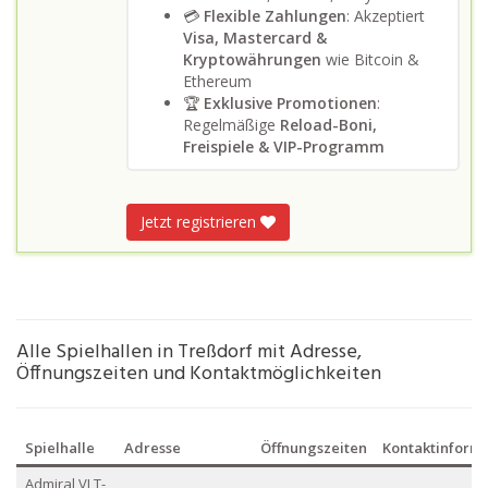
💳
Flexible Zahlungen
: Akzeptiert
Visa, Mastercard &
Kryptowährungen
wie Bitcoin &
Ethereum
🏆
Exklusive Promotionen
:
Regelmäßige
Reload-Boni,
Freispiele & VIP-Programm
Jetzt registrieren
Alle Spielhallen in Treßdorf mit Adresse,
Öffnungszeiten und Kontaktmöglichkeiten
Spielhalle
Adresse
Öffnungszeiten
Kontaktinform
Admiral VLT-