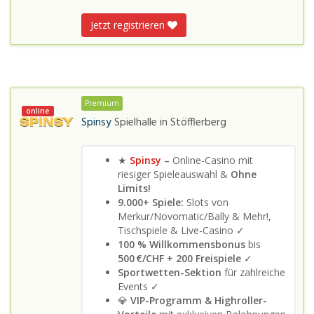
Jetzt registrieren
Premium
online
Spinsy
Spielhalle in
Stöfflerberg
★
Spinsy
–
Online-Casino mit
riesiger Spieleauswahl &
Ohne
Limits
!
9.000+ Spiele:
Slots von
Merkur/Novomatic/Bally & Mehr!,
Tischspiele & Live-Casino ✓
100 % Willkommensbonus
bis
500 €/CHF + 200 Freispiele
✓
Sportwetten-Sektion
für zahlreiche
Events ✓
💎
VIP-Programm & Highroller-