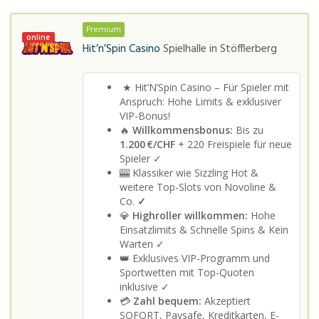
Premium
online
Hit’n’Spin Casino
Spielhalle in
Stöfflerberg
★ Hit’N’Spin Casino – Für Spieler mit
Anspruch: Hohe Limits & exklusiver
VIP-Bonus!
🔥
Willkommensbonus:
Bis zu
1.200 €/CHF
+ 220 Freispiele für neue
Spieler ✓
🎰 Klassiker wie Sizzling Hot &
weitere Top-Slots von Novoline &
Co.
✓
💎
Highroller willkommen:
Hohe
Einsatzlimits & Schnelle Spins & Kein
Warten ✓
👑 Exklusives VIP-Programm und
Sportwetten mit Top-Quoten
inklusive ✓
💳
Zahl bequem:
Akzeptiert
SOFORT, Paysafe, Kreditkarten, E-