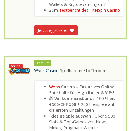
Wallets & Kryptowährungen ✓
Zum
Testbericht des HitNSpin Casino
Jetzt registrieren
Premium
online
Wyns Casino
Spielhalle in
Stöfflerberg
Wyns
Casino – Exklusives Online
Spielhalle für High Roller & VIPs!
🎁
Willkommensbonus:
100 % bis
€500/CHF 500
+ 200 Freispiele auf
die ersten Einzahlungen
Riesige Spielauswahl:
Über 5.500
Slots & Top-Games von Novo,
Mekru, Pragmatic & mehr