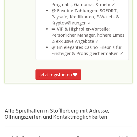
Pragmatic, Gamomat & mehr ✓
💳
Flexible Zahlungen:
SOFORT
,
Paysafe, Kreditkarten, E-Wallets &
Kryptowährungen ✓
👑
VIP & Highroller-Vorteile:
Persönlicher Manager, höhere Limits
& exklusive Angebote ✓
🌿 Ein elegantes Casino-Erlebnis für
Einsteiger & Profis gleichermaßen ✓
Jetzt registrieren
Alle Spielhallen in Stöfflerberg mit Adresse,
Öffnungszeiten und Kontaktmöglichkeiten