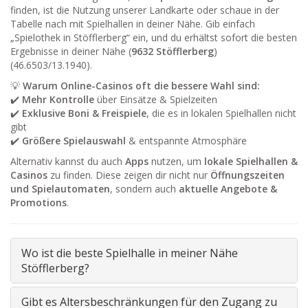
finden, ist die Nutzung unserer Landkarte oder schaue in der
Tabelle nach mit Spielhallen in deiner Nähe. Gib einfach
„Spielothek in Stöfflerberg“ ein, und du erhältst sofort die besten
Ergebnisse in deiner Nähe (
9632 Stöfflerberg
)
(46.6503/13.1940).
💡
Warum Online-Casinos oft die bessere Wahl sind:
✔️
Mehr Kontrolle
über Einsätze & Spielzeiten
✔️
Exklusive Boni & Freispiele
, die es in lokalen Spielhallen nicht
gibt
✔️
Größere Spielauswahl
& entspannte Atmosphäre
Alternativ kannst du auch
Apps
nutzen, um
lokale Spielhallen &
Casinos
zu finden. Diese zeigen dir nicht nur
Öffnungszeiten
und Spielautomaten
, sondern auch
aktuelle Angebote &
Promotions
.
Wo ist die beste Spielhalle in meiner Nähe
Stöfflerberg?
Gibt es Altersbeschränkungen für den Zugang zu