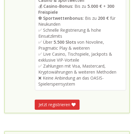
Casino & Sportwetten
💰
Casino-Bonus:
Bis zu
5.000 €
+
300
Freispiele
⚽
Sportwettenbonus:
Bis zu
200 €
für
Neukunden
✅ Schnelle Registrierung & hohe
Einsatzlimits
✅ Über
5.500 Slots
von Novoline,
Pragmatic Play & weiteren
✅ Live Casino, Tischspiele, Jackpots &
exklusive VIP-Vorteile
✅ Zahlungen mit Visa, Mastercard,
Kryptowährungen & weiteren Methoden
❌ Keine Anbindung an das OASIS-
Spielersperrsystem
Jetzt registrieren