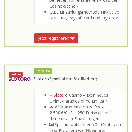
betrieben von erfahrenen Profis der
Casino-Szene ✓
Gute Einzahlungsmethoden inklusive
SOFORT, Paysafecard und Crypto ✓
Jetzt registrieren
Premium
online
Slotoro
Spielhalle in
Stöfflerberg
⭐
Slotoro
Casino – Dein neues
Online-Paradies ohne Limits! ⭐
🔥 Willkommensbonus: Bis zu
2.500 €/CHF
+ 250 Freispiele auf
deine ersten Einzahlungen
🎰 Spielauswahl: Über 5.000 Slots von
Top-Providern wie
Novoline
,