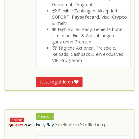
Gamomat, Pragmatic
💳 Flexible Zahlungen: Akzeptiert
SOFORT
,
Paysafecard
, Visa,
Crypto
& mehr
💸 High Roller ready: Genieße hohe
Limits bei Ein- & Auszahlungen –
ganz ohne Grenzen
🏆 Tägliche Aktionen, Freispiele,
Reloads, Cashback & ein exklusives
VIP-Programm
Jetzt registrieren
Premium
online
FieryPlay
Spielhalle in
Stöfflerberg