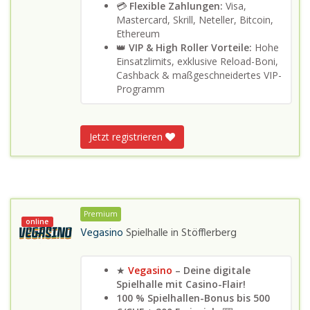
💳
Flexible Zahlungen:
Visa,
Mastercard, Skrill, Neteller, Bitcoin,
Ethereum
👑
VIP & High Roller Vorteile:
Hohe
Einsatzlimits, exklusive Reload-Boni,
Cashback & maßgeschneidertes VIP-
Programm
Jetzt registrieren
Premium
online
Vegasino
Spielhalle in
Stöfflerberg
★
Vegasino
– Deine digitale
Spielhalle mit Casino-Flair!
100 % Spielhallen-Bonus bis 500