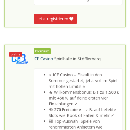
Jetzt registrieren
Premium
online
ICE Casino
Spielhalle in
Stöfflerberg
⭐ ICE Casino – Eiskalt in den
Sommer gestartet, jetzt voll im Spiel
mit hohen Limits! ⭐
🔥 Willkommensbonus: Bis zu
1.500 €
mit 450 %
auf deine ersten vier
Einzahlungen ✓
🎁
270 Freispiele
– z. B. auf beliebte
Slots wie Book of Fallen & mehr ✓
🎰 Top-Auswahl: Spiele von
renommierten Anbietern wie