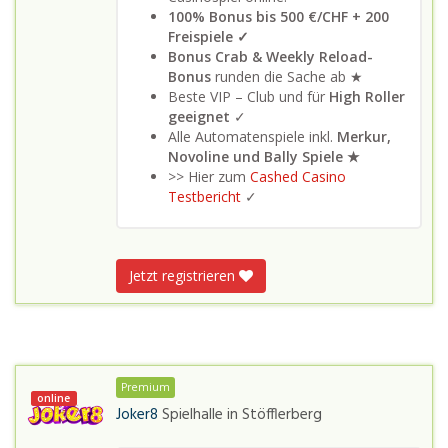
100% Bonus bis 500 €/CHF + 200
Freispiele ✓
Bonus Crab &
Weekly Reload-
Bonus
runden die Sache ab ★
Beste VIP – Club und für
High Roller
geeignet
✓
Alle Automatenspiele inkl.
Merkur,
Novoline und Bally Spiele ★
>> Hier zum
Cashed Casino
Testbericht
✓
Jetzt registrieren
Premium
online
Joker8
Spielhalle in
Stöfflerberg