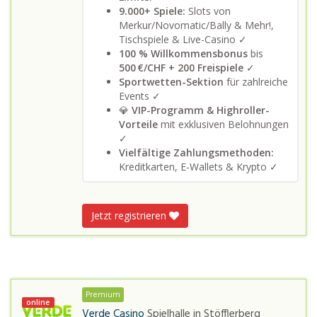
9.000+ Spiele:
Slots von
Merkur/Novomatic/Bally & Mehr!,
Tischspiele & Live-Casino ✓
100 % Willkommensbonus
bis
500 €/CHF + 200 Freispiele
✓
Sportwetten-Sektion
für zahlreiche
Events ✓
💎
VIP-Programm & Highroller-
Vorteile
mit exklusiven Belohnungen
✓
Vielfältige Zahlungsmethoden:
Kreditkarten, E-Wallets & Krypto ✓
Jetzt registrieren
Premium
online
Verde Casino
Spielhalle in
Stöfflerberg