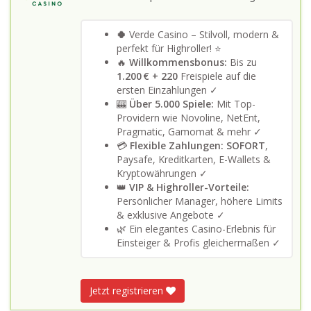
🍀
Verde Casino – Stilvoll, modern &
perfekt für Highroller! ⭐
🔥
Willkommensbonus:
Bis zu
1.200 € + 220
Freispiele auf die
ersten Einzahlungen ✓
🎰
Über 5.000 Spiele:
Mit Top-
Providern wie Novoline, NetEnt,
Pragmatic, Gamomat & mehr ✓
💳
Flexible Zahlungen:
SOFORT
,
Paysafe, Kreditkarten, E-Wallets &
Kryptowährungen ✓
👑
VIP & Highroller-Vorteile:
Persönlicher Manager, höhere Limits
& exklusive Angebote ✓
🌿 Ein elegantes Casino-Erlebnis für
Einsteiger & Profis gleichermaßen ✓
Jetzt registrieren