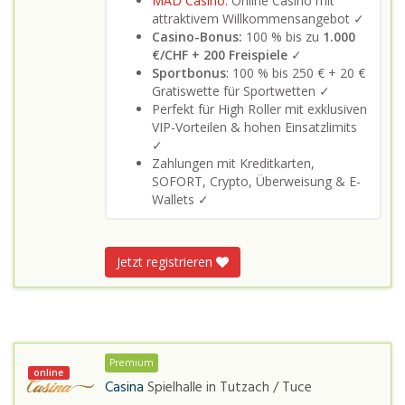
MAD Casino
: Online Casino mit
attraktivem Willkommensangebot ✓
Casino-Bonus:
100 % bis zu
1.000
€/CHF + 200 Freispiele
✓
Sportbonus
: 100 % bis 250 € + 20 €
Gratiswette für Sportwetten ✓
Perfekt für High Roller mit exklusiven
VIP-Vorteilen & hohen Einsatzlimits
✓
Zahlungen mit Kreditkarten,
SOFORT, Crypto, Überweisung & E-
Wallets ✓
Jetzt registrieren
Premium
online
Casina
Spielhalle in
Tutzach / Tuce