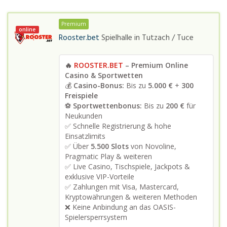
Premium
online
Rooster.bet
Spielhalle in
Tutzach / Tuce
🔥
ROOSTER.BET
– Premium Online
Casino & Sportwetten
💰
Casino-Bonus:
Bis zu
5.000 €
+
300
Freispiele
⚽
Sportwettenbonus:
Bis zu
200 €
für
Neukunden
✅ Schnelle Registrierung & hohe
Einsatzlimits
✅ Über
5.500 Slots
von Novoline,
Pragmatic Play & weiteren
✅ Live Casino, Tischspiele, Jackpots &
exklusive VIP-Vorteile
✅ Zahlungen mit Visa, Mastercard,
Kryptowährungen & weiteren Methoden
❌ Keine Anbindung an das OASIS-
Spielersperrsystem