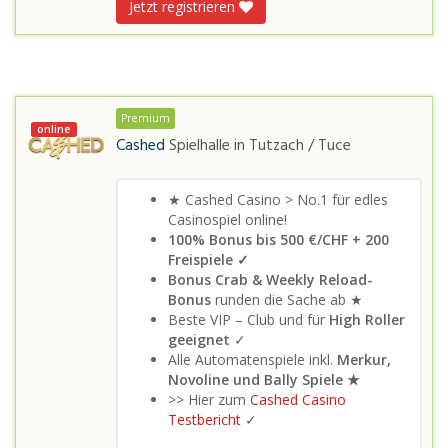
Jetzt registrieren
Premium
online
Cashed
Spielhalle in
Tutzach / Tuce
★ Cashed Casino > No.1 für edles
Casinospiel online!
100% Bonus bis 500 €/CHF + 200
Freispiele ✓
Bonus Crab &
Weekly Reload-
Bonus
runden die Sache ab ★
Beste VIP – Club und für
High Roller
geeignet
✓
Alle Automatenspiele inkl.
Merkur,
Novoline und Bally Spiele ★
>> Hier zum
Cashed Casino
Testbericht
✓