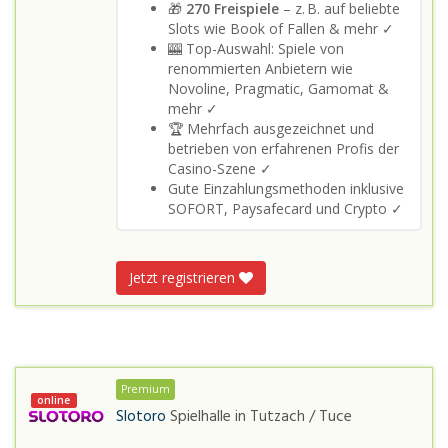
🎁
270 Freispiele
– z. B. auf beliebte
Slots wie Book of Fallen & mehr ✓
🎰 Top-Auswahl: Spiele von
renommierten Anbietern wie
Novoline, Pragmatic, Gamomat &
mehr ✓
🏆 Mehrfach ausgezeichnet und
betrieben von erfahrenen Profis der
Casino-Szene ✓
Gute Einzahlungsmethoden inklusive
SOFORT, Paysafecard und Crypto ✓
Jetzt registrieren
Premium
online
Slotoro
Spielhalle in
Tutzach / Tuce