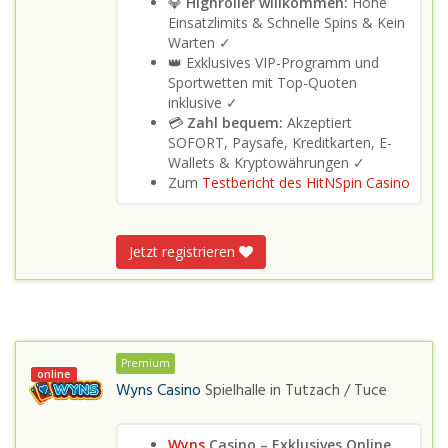
💎
Highroller willkommen:
Hohe
Einsatzlimits & Schnelle Spins & Kein
Warten ✓
👑 Exklusives VIP-Programm und
Sportwetten mit Top-Quoten
inklusive ✓
💳
Zahl bequem:
Akzeptiert
SOFORT, Paysafe, Kreditkarten, E-
Wallets & Kryptowährungen ✓
Zum
Testbericht des HitNSpin Casino
Jetzt registrieren
Premium
online
Wyns Casino
Spielhalle in
Tutzach / Tuce
Wyns
Casino – Exklusives Online