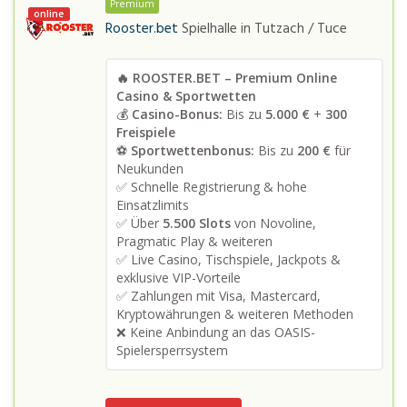
Premium
online
Rooster.bet
Spielhalle in
Tutzach / Tuce
🔥 ROOSTER.BET – Premium Online
Casino & Sportwetten
💰
Casino-Bonus:
Bis zu
5.000 €
+
300
Freispiele
⚽
Sportwettenbonus:
Bis zu
200 €
für
Neukunden
✅ Schnelle Registrierung & hohe
Einsatzlimits
✅ Über
5.500 Slots
von Novoline,
Pragmatic Play & weiteren
✅ Live Casino, Tischspiele, Jackpots &
exklusive VIP-Vorteile
✅ Zahlungen mit Visa, Mastercard,
Kryptowährungen & weiteren Methoden
❌ Keine Anbindung an das OASIS-
Spielersperrsystem