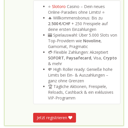
⭐
Slotoro
Casino – Dein neues
Online-Paradies ohne Limits! ⭐
🔥 Willkommensbonus: Bis zu
2.500 €/CHF
+ 250 Freispiele auf
deine ersten Einzahlungen
🎰 Spielauswahl: Über 5.000 Slots von
Top-Providern wie
Novoline
,
Gamomat, Pragmatic
💳 Flexible Zahlungen: Akzeptiert
SOFORT
,
Paysafecard
, Visa,
Crypto
& mehr
💸 High Roller ready: Genieße hohe
Limits bei Ein- & Auszahlungen –
ganz ohne Grenzen
🏆 Tägliche Aktionen, Freispiele,
Reloads, Cashback & ein exklusives
VIP-Programm
Jetzt registrieren