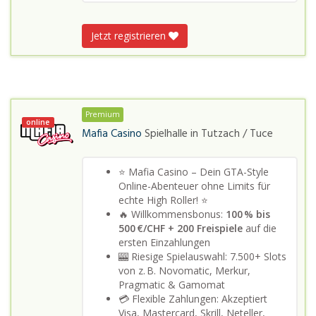
Jetzt registrieren
Premium
online
Mafia Casino
Spielhalle in
Tutzach / Tuce
⭐ Mafia Casino – Dein GTA-Style
Online-Abenteuer ohne Limits für
echte High Roller! ⭐
🔥 Willkommensbonus:
100 % bis
500 €/CHF + 200 Freispiele
auf die
ersten Einzahlungen
🎰 Riesige Spielauswahl: 7.500+ Slots
von z. B. Novomatic, Merkur,
Pragmatic & Gamomat
💳 Flexible Zahlungen: Akzeptiert
Visa, Mastercard, Skrill, Neteller,