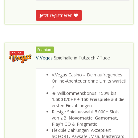
Jetzt registrieren
Premium
online
V.Vegas
Spielhalle in
Tutzach / Tuce
V.Vegas Casino – Dein aufregendes
Online-Abenteuer ohne Limits wartet!
⭐
🔥 Willkommensbonus: 150% bis
1.500 €/CHF + 150 Freispiele
auf die
ersten Einzahlungen
Riesige Spielauswahl: 5.000+ Slots
von z.B.
Novomatic
,
Gamomat
,
Play’n GO & Pragmatic
Flexible Zahlungen: Akzeptiert
SOFORT, Paysafe , Visa, Mastercard,