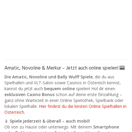
Amatic, Novoline & Merkur – Jetzt auch online spielen! 🎰
Die Amatic, Novoline und Bally Wulff Spiele
, die du aus
Spielhallen und VLT-Salon sowie Casinos in Östereich kennst,
kannst du jetzt auch
bequem online
spielen! Hol dir einen
exklusiven Casino Bonus
schon auf deine erste Einzahlung –
ganz ohne Wartezeit in einer Online Spielothek, Spielbank oder
lokalen Spielhalle.
Hier findest du die besten Online Spielhallen in
Österreich.
📱
Spiele jederzeit & überall – auch mobil!
Ob von zu Hause oder unterwegs: Mit deinem
Smartphone