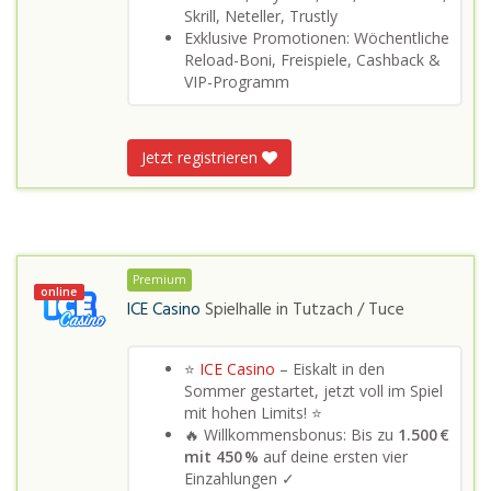
Skrill, Neteller, Trustly
Exklusive Promotionen: Wöchentliche
Reload-Boni, Freispiele, Cashback &
VIP-Programm
Jetzt registrieren
Premium
online
ICE Casino
Spielhalle in
Tutzach / Tuce
⭐
ICE Casino
– Eiskalt in den
Sommer gestartet, jetzt voll im Spiel
mit hohen Limits! ⭐
🔥 Willkommensbonus: Bis zu
1.500 €
mit 450 %
auf deine ersten vier
Einzahlungen ✓