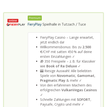
Premium
online
FieryPlay
Spielhalle in
Tutzach / Tuce
FieryPlay Casino – Lange erwartet,
jetzt endlich da!
Willkommensbonus: Bis zu
2.500
€
/CHF mit satten 450 % auf deine
ersten Einzahlungen ✓
🎁 350 Freispiele – z. B. für Klassiker
wie
Book of Ra Deluxe
✓
🎰 Riesige Auswahl: Alle beliebten
Spiele von
Novomatic
,
Gamomat
,
Pragmatic Play
& mehr ✓
Von den erfahrenen Machern des
erfolgreichen
VulkanVegas Casinos
✓
Schnelle Zahlungen mit
SOFORT
,
Paysafe, Crypto und mehr ✓