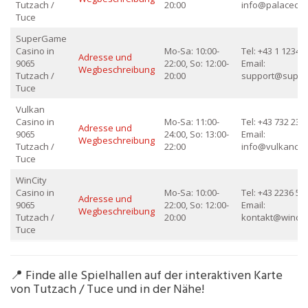
Tutzach /
20:00
info@palacecas
Tuce
SuperGame
Casino in
Mo-Sa: 10:00-
Tel: +43 1 12345
Adresse und
9065
22:00, So: 12:00-
Email:
Wegbeschreibung
Tutzach /
20:00
support@super
Tuce
Vulkan
Casino in
Mo-Sa: 11:00-
Tel: +43 732 234
Adresse und
9065
24:00, So: 13:00-
Email:
Wegbeschreibung
Tutzach /
22:00
info@vulkancas
Tuce
WinCity
Casino in
Mo-Sa: 10:00-
Tel: +43 2236 56
Adresse und
9065
22:00, So: 12:00-
Email:
Wegbeschreibung
Tutzach /
20:00
kontakt@wincity
Tuce
📍 Finde alle Spielhallen auf der interaktiven Karte
von Tutzach / Tuce und in der Nähe!