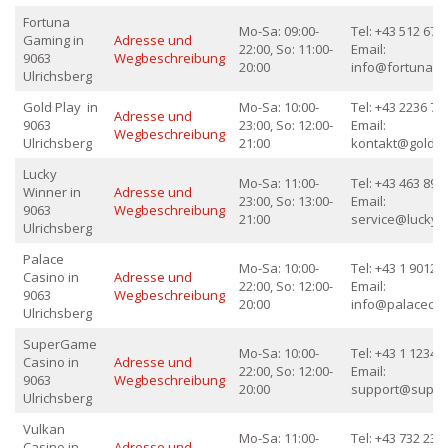
Fortuna
Mo-Sa: 09:00-
Tel: +43 512 678
Gaming in
Adresse und
22:00, So: 11:00-
Email:
9063
Wegbeschreibung
20:00
info@fortunaga
Ulrichsberg
Gold Play in
Mo-Sa: 10:00-
Tel: +43 2236 78
Adresse und
9063
23:00, So: 12:00-
Email:
Wegbeschreibung
Ulrichsberg
21:00
kontakt@goldpl
Lucky
Mo-Sa: 11:00-
Tel: +43 463 890
Winner in
Adresse und
23:00, So: 13:00-
Email:
9063
Wegbeschreibung
21:00
service@luckyw
Ulrichsberg
Palace
Mo-Sa: 10:00-
Tel: +43 1 90123
Casino in
Adresse und
22:00, So: 12:00-
Email:
9063
Wegbeschreibung
20:00
info@palacecas
Ulrichsberg
SuperGame
Mo-Sa: 10:00-
Tel: +43 1 12345
Casino in
Adresse und
22:00, So: 12:00-
Email:
9063
Wegbeschreibung
20:00
support@super
Ulrichsberg
Vulkan
Mo-Sa: 11:00-
Tel: +43 732 234
Casino in
Adresse und