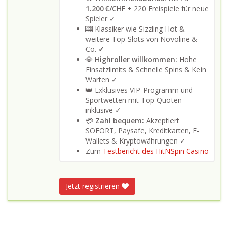
1.200 €/CHF
+ 220 Freispiele für neue
Spieler ✓
🎰 Klassiker wie Sizzling Hot &
weitere Top-Slots von Novoline &
Co.
✓
💎
Highroller willkommen:
Hohe
Einsatzlimits & Schnelle Spins & Kein
Warten ✓
👑 Exklusives VIP-Programm und
Sportwetten mit Top-Quoten
inklusive ✓
💳
Zahl bequem:
Akzeptiert
SOFORT, Paysafe, Kreditkarten, E-
Wallets & Kryptowährungen ✓
Zum
Testbericht des HitNSpin Casino
Jetzt registrieren