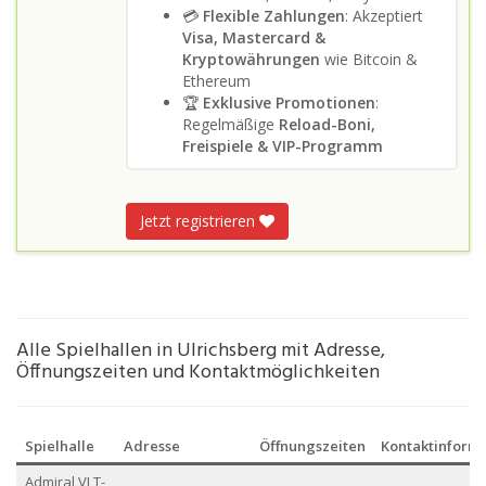
💳
Flexible Zahlungen
: Akzeptiert
Visa, Mastercard &
Kryptowährungen
wie Bitcoin &
Ethereum
🏆
Exklusive Promotionen
:
Regelmäßige
Reload-Boni,
Freispiele & VIP-Programm
Jetzt registrieren
Alle Spielhallen in Ulrichsberg mit Adresse,
Öffnungszeiten und Kontaktmöglichkeiten
Spielhalle
Adresse
Öffnungszeiten
Kontaktinform
Admiral VLT-