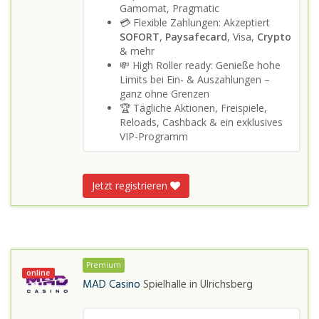
Gamomat, Pragmatic
💳 Flexible Zahlungen: Akzeptiert
SOFORT
,
Paysafecard
, Visa,
Crypto
& mehr
💸 High Roller ready: Genieße hohe
Limits bei Ein- & Auszahlungen –
ganz ohne Grenzen
🏆 Tägliche Aktionen, Freispiele,
Reloads, Cashback & ein exklusives
VIP-Programm
Jetzt registrieren
Premium
online
MAD Casino
Spielhalle in
Ulrichsberg