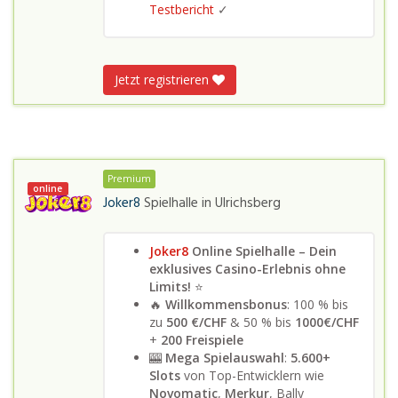
Testbericht
✓
Jetzt registrieren
Premium
online
Joker8
Spielhalle in
Ulrichsberg
Joker8
Online Spielhalle – Dein
exklusives Casino-Erlebnis ohne
Limits!
⭐
🔥
Willkommensbonus
: 100 % bis
zu
500 €/CHF
& 50 % bis
1000€/CHF
+
200 Freispiele
🎰
Mega Spielauswahl
:
5.600+
Slots
von Top-Entwicklern wie
Novomatic
,
Merkur
, Bally