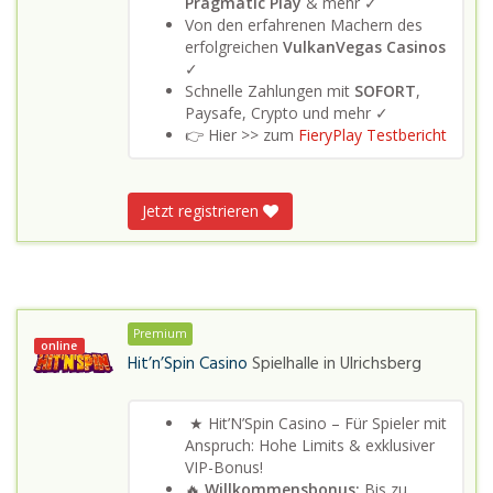
Pragmatic Play
& mehr ✓
Von den erfahrenen Machern des
erfolgreichen
VulkanVegas Casinos
✓
Schnelle Zahlungen mit
SOFORT
,
Paysafe, Crypto und mehr ✓
👉 Hier >> zum
FieryPlay Testbericht
Jetzt registrieren
Premium
online
Hit’n’Spin Casino
Spielhalle in
Ulrichsberg
★ Hit’N’Spin Casino – Für Spieler mit
Anspruch: Hohe Limits & exklusiver
VIP-Bonus!
🔥
Willkommensbonus:
Bis zu