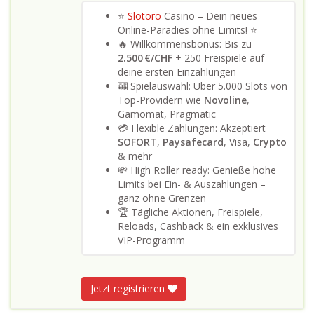
⭐
Slotoro
Casino – Dein neues
Online-Paradies ohne Limits! ⭐
🔥 Willkommensbonus: Bis zu
2.500 €/CHF
+ 250 Freispiele auf
deine ersten Einzahlungen
🎰 Spielauswahl: Über 5.000 Slots von
Top-Providern wie
Novoline
,
Gamomat, Pragmatic
💳 Flexible Zahlungen: Akzeptiert
SOFORT
,
Paysafecard
, Visa,
Crypto
& mehr
💸 High Roller ready: Genieße hohe
Limits bei Ein- & Auszahlungen –
ganz ohne Grenzen
🏆 Tägliche Aktionen, Freispiele,
Reloads, Cashback & ein exklusives
VIP-Programm
Jetzt registrieren