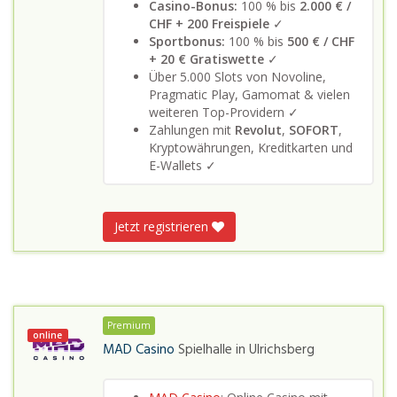
Casino-Bonus:
100 % bis
2.000 € /
CHF + 200 Freispiele
✓
Sportbonus:
100 % bis
500 € / CHF
+ 20 € Gratiswette
✓
Über 5.000 Slots von Novoline,
Pragmatic Play, Gamomat & vielen
weiteren Top-Providern ✓
Zahlungen mit
Revolut
,
SOFORT
,
Kryptowährungen, Kreditkarten und
E-Wallets ✓
Jetzt registrieren
Premium
online
MAD Casino
Spielhalle in
Ulrichsberg