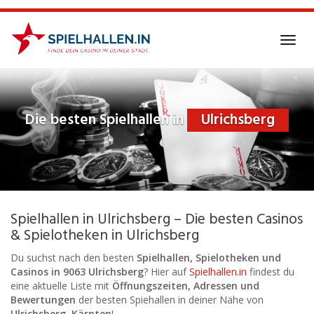
Skip
to
main
Toggl
content
navig
Die besten Spielhallen in
Ulrichsberg
Spielhallen in Ulrichsberg – Die besten Casinos
& Spielotheken in Ulrichsberg
Du suchst nach den besten
Spielhallen, Spielotheken und
Casinos in 9063 Ulrichsberg
? Hier auf
Spielhallen.in
findest du
eine aktuelle Liste mit
Öffnungszeiten, Adressen und
Bewertungen
der besten Spiehallen in deiner Nähe von
Ulrichsberg, Kärnten
!