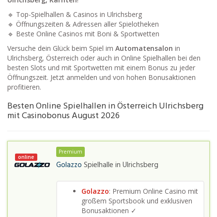
🔹 Top-Spielhallen & Casinos in Ulrichsberg
🔹 Öffnungszeiten & Adressen aller Spielotheken
🔹 Beste Online Casinos mit Boni & Sportwetten
Versuche dein Glück beim Spiel im
Automatensalon
in
Ulrichsberg, Österreich oder auch in Online Spielhallen bei den
besten Slots und mit Sportwetten mit einem Bonus zu jeder
Öffnungszeit. Jetzt anmelden und von hohen Bonusaktionen
profitieren.
Besten Online Spielhallen in Österreich Ulrichsberg
mit Casinobonus August 2026
Premium
online
Golazzo
Spielhalle in
Ulrichsberg
Golazzo
: Premium Online Casino mit
großem Sportsbook und exklusiven
Bonusaktionen ✓