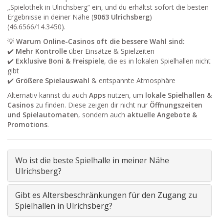
„Spielothek in Ulrichsberg“ ein, und du erhältst sofort die besten
Ergebnisse in deiner Nähe (
9063 Ulrichsberg
)
(46.6566/14.3450).
💡
Warum Online-Casinos oft die bessere Wahl sind:
✔️
Mehr Kontrolle
über Einsätze & Spielzeiten
✔️
Exklusive Boni & Freispiele
, die es in lokalen Spielhallen nicht
gibt
✔️
Größere Spielauswahl
& entspannte Atmosphäre
Alternativ kannst du auch
Apps
nutzen, um
lokale Spielhallen &
Casinos
zu finden. Diese zeigen dir nicht nur
Öffnungszeiten
und Spielautomaten
, sondern auch
aktuelle Angebote &
Promotions
.
Wo ist die beste Spielhalle in meiner Nähe
Ulrichsberg?
Gibt es Altersbeschränkungen für den Zugang zu
Spielhallen in Ulrichsberg?