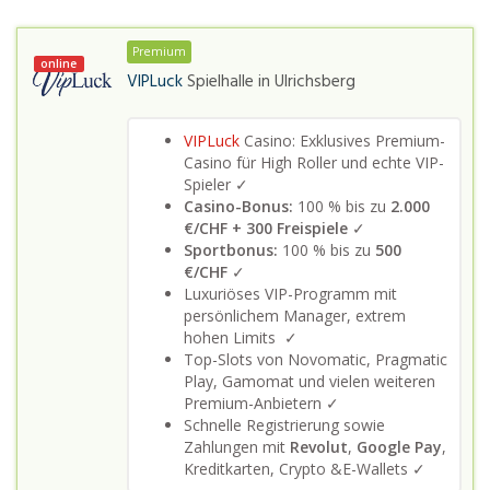
Premium
online
VIPLuck
Spielhalle in
Ulrichsberg
VIPLuck
Casino: Exklusives Premium-
Casino für High Roller und echte VIP-
Spieler ✓
Casino-Bonus:
100 % bis zu
2.000
€/CHF + 300 Freispiele
✓
Sportbonus:
100 % bis zu
500
€/CHF
✓
Luxuriöses VIP-Programm mit
persönlichem Manager, extrem
hohen Limits ✓
Top-Slots von Novomatic, Pragmatic
Play, Gamomat und vielen weiteren
Premium-Anbietern ✓
Schnelle Registrierung sowie
Zahlungen mit
Revolut
,
Google Pay
,
Kreditkarten, Crypto &E-Wallets ✓