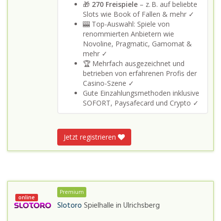
🎁
270 Freispiele
– z. B. auf beliebte
Slots wie Book of Fallen & mehr ✓
🎰 Top-Auswahl: Spiele von
renommierten Anbietern wie
Novoline, Pragmatic, Gamomat &
mehr ✓
🏆 Mehrfach ausgezeichnet und
betrieben von erfahrenen Profis der
Casino-Szene ✓
Gute Einzahlungsmethoden inklusive
SOFORT, Paysafecard und Crypto ✓
Jetzt registrieren
Premium
online
Slotoro
Spielhalle in
Ulrichsberg