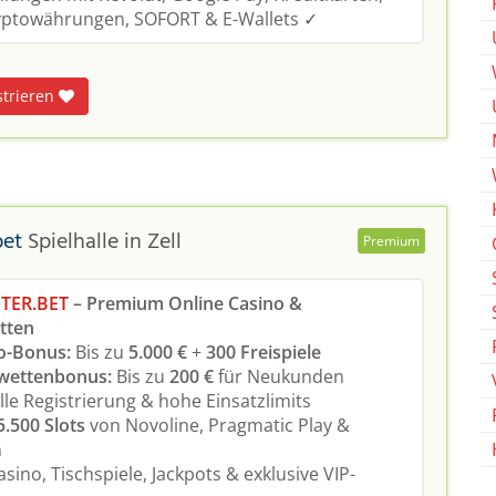
yptowährungen, SOFORT & E-Wallets ✓
istrieren
bet
Spielhalle in
Zell
Premium
TER.BET
– Premium Online Casino &
tten
o-Bonus:
Bis zu
5.000 €
+
300 Freispiele
wettenbonus:
Bis zu
200 €
für Neukunden
le Registrierung & hohe Einsatzlimits
5.500 Slots
von Novoline, Pragmatic Play &
n
asino, Tischspiele, Jackpots & exklusive VIP-