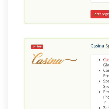
Jetzt reg
Casina
S
online
Ca
Gla
Ca
Fre
Sp
Sp
Per
Pr
✓
Zah