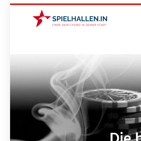
Skip
to
main
content
Die 