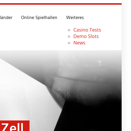
länder
Online Spielhallen
Weiteres
Casino Tests
Demo Slots
News
Zell