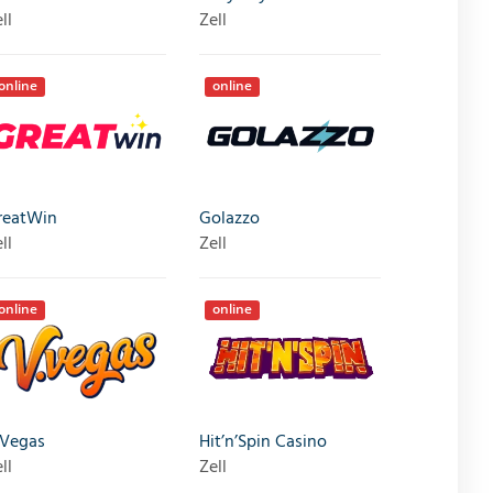
ll
Zell
online
online
reatWin
Golazzo
ll
Zell
online
online
.Vegas
Hit’n’Spin Casino
ll
Zell