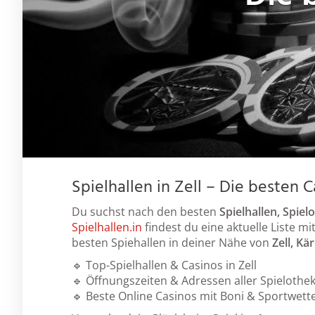
Spielhallen in Zell – Die besten 
Du suchst nach den besten
Spielhallen, Spiel
Spielhallen.in
findest du eine aktuelle Liste mi
besten Spiehallen in deiner Nähe von
Zell, Kä
🔹 Top-Spielhallen & Casinos in Zell
🔹 Öffnungszeiten & Adressen aller Spielothe
🔹 Beste Online Casinos mit Boni & Sportwett