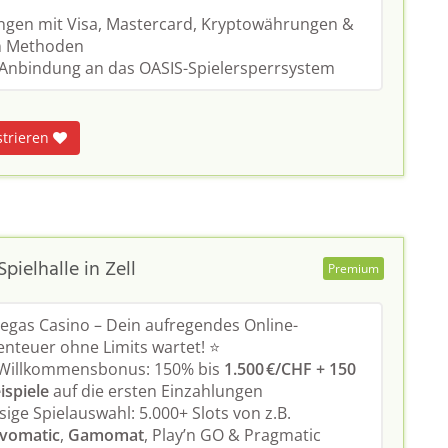
ngen mit Visa, Mastercard, Kryptowährungen &
n Methoden
 Anbindung an das OASIS-Spielersperrsystem
istrieren
Spielhalle in
Zell
Premium
egas Casino – Dein aufregendes Online-
nteuer ohne Limits wartet! ⭐
 Willkommensbonus: 150% bis
1.500 €/CHF + 150
ispiele
auf die ersten Einzahlungen
sige Spielauswahl: 5.000+ Slots von z.B.
vomatic
,
Gamomat
, Play’n GO & Pragmatic