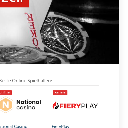
Beste Online Spielhallen:
online
online
ational Casino
FieryPlay