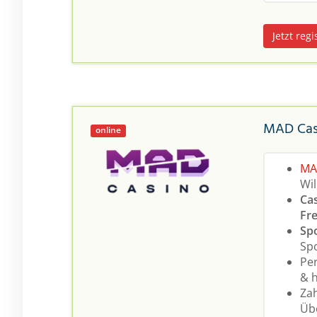
Jetzt reg
MAD Cas
online
MA
Wi
Ca
Fre
Sp
Sp
Per
& h
Zah
Üb