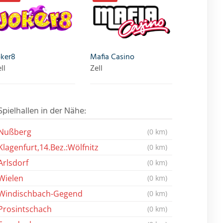
oker8
Mafia Casino
ll
Zell
Spielhallen in der Nähe:
Nußberg
(0 km)
Klagenfurt,14.Bez.:Wölfnitz
(0 km)
Arlsdorf
(0 km)
Wielen
(0 km)
Windischbach-Gegend
(0 km)
Prosintschach
(0 km)