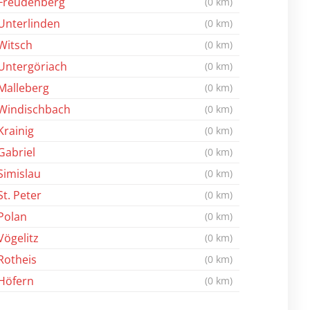
Freudenberg
(0 km)
Unterlinden
(0 km)
Witsch
(0 km)
Untergöriach
(0 km)
Malleberg
(0 km)
Windischbach
(0 km)
Krainig
(0 km)
Gabriel
(0 km)
Simislau
(0 km)
St. Peter
(0 km)
Polan
(0 km)
Vögelitz
(0 km)
Rotheis
(0 km)
Höfern
(0 km)