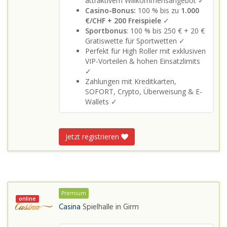
attraktivem Willkommensangebot ✓
Casino-Bonus:
100 % bis zu
1.000
€/CHF + 200 Freispiele
✓
Sportbonus
: 100 % bis 250 € + 20 €
Gratiswette für Sportwetten ✓
Perfekt für High Roller mit exklusiven
VIP-Vorteilen & hohen Einsatzlimits
✓
Zahlungen mit Kreditkarten,
SOFORT, Crypto, Überweisung & E-
Wallets ✓
Jetzt registrieren
Premium
online
Casina
Spielhalle in
Girm