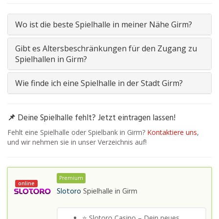
Wo ist die beste Spielhalle in meiner Nähe Girm?
Gibt es Altersbeschränkungen für den Zugang zu
Spielhallen in Girm?
Wie finde ich eine Spielhalle in der Stadt Girm?
📌
Deine Spielhalle fehlt? Jetzt eintragen lassen!
Fehlt eine Spielhalle oder Spielbank in Girm?
Kontaktiere uns
,
und wir nehmen sie in unser Verzeichnis auf!
Premium
online
Slotoro
Spielhalle in
Girm
⭐ Slotoro Casino – Dein neues