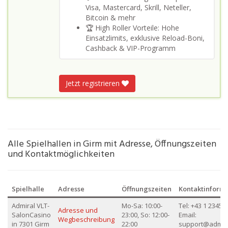
Visa, Mastercard, Skrill, Neteller,
Bitcoin & mehr
🏆 High Roller Vorteile: Hohe
Einsatzlimits, exklusive Reload-Boni,
Cashback & VIP-Programm
Jetzt registrieren
Alle Spielhallen in Girm mit Adresse, Öffnungszeiten
und Kontaktmöglichkeiten
Spielhalle
Adresse
Öffnungszeiten
Kontaktinform
Admiral VLT-
Mo-Sa: 10:00-
Tel: +43 1 23456
Adresse und
SalonCasino
23:00, So: 12:00-
Email:
Wegbeschreibung
in 7301 Girm
22:00
support@admira