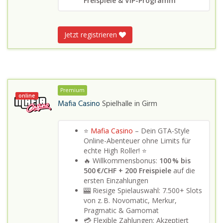
Freispiele & VIP-Programm
Jetzt registrieren
Premium
online
Mafia Casino
Spielhalle in
Girm
⭐
Mafia Casino
– Dein GTA-Style
Online-Abenteuer ohne Limits für
echte High Roller! ⭐
🔥 Willkommensbonus:
100 % bis
500 €/CHF + 200 Freispiele
auf die
ersten Einzahlungen
🎰 Riesige Spielauswahl: 7.500+ Slots
von z. B. Novomatic, Merkur,
Pragmatic & Gamomat
💳 Flexible Zahlungen: Akzeptiert