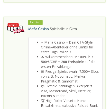
Premium
online
Mafia Casino
Spielhalle in
Girm
⭐ Mafia Casino – Dein GTA-Style
Online-Abenteuer ohne Limits für
echte High Roller! ⭐
🔥 Willkommensbonus:
100 % bis
500 €/CHF + 200 Freispiele
auf die
ersten Einzahlungen
🎰 Riesige Spielauswahl: 7.500+ Slots
von z. B. Novomatic, Merkur,
Pragmatic & Gamomat
💳 Flexible Zahlungen: Akzeptiert
Visa, Mastercard, Skrill, Neteller,
Bitcoin & mehr
🏆 High Roller Vorteile: Hohe
Einsatzlimits, exklusive Reload-Boni,