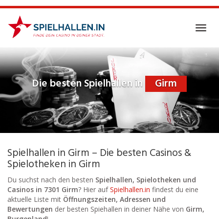
Skip
to
main
Toggl
content
navig
Die besten Spielhallen in
Girm
Spielhallen in Girm – Die besten Casinos &
Spielotheken in Girm
Du suchst nach den besten
Spielhallen, Spielotheken und
Casinos in 7301 Girm
? Hier auf
Spielhallen.in
findest du eine
aktuelle Liste mit
Öffnungszeiten, Adressen und
Bewertungen
der besten Spiehallen in deiner Nähe von
Girm,
Burgenland
!