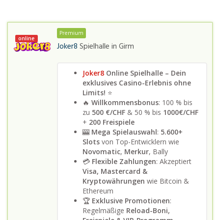
Premium
online
Joker8
Spielhalle in
Girm
Joker8
Online Spielhalle – Dein
exklusives Casino-Erlebnis ohne
Limits!
⭐
🔥
Willkommensbonus
: 100 % bis
zu
500 €/CHF
& 50 % bis
1000€/CHF
+
200 Freispiele
🎰
Mega Spielauswahl
:
5.600+
Slots
von Top-Entwicklern wie
Novomatic
,
Merkur
, Bally
💳
Flexible Zahlungen
: Akzeptiert
Visa, Mastercard &
Kryptowährungen
wie Bitcoin &
Ethereum
🏆
Exklusive Promotionen
:
Regelmäßige
Reload-Boni,