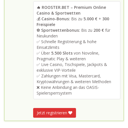
🔥 ROOSTER.BET – Premium Online
Casino & Sportwetten
💰
Casino-Bonus:
Bis zu
5.000 €
+
300
Freispiele
⚽
Sportwettenbonus:
Bis zu
200 €
für
Neukunden
✅ Schnelle Registrierung & hohe
Einsatzlimits
✅ Über
5.500 Slots
von Novoline,
Pragmatic Play & weiteren
✅ Live Casino, Tischspiele, Jackpots &
exklusive VIP-Vorteile
✅ Zahlungen mit Visa, Mastercard,
Kryptowährungen & weiteren Methoden
❌ Keine Anbindung an das OASIS-
Spielersperrsystem
Jetzt registrieren