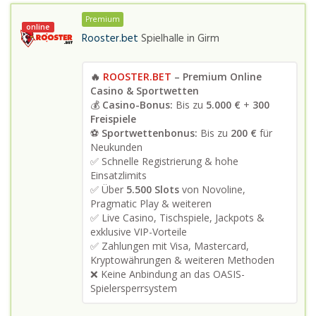
Premium
online
Rooster.bet
Spielhalle in
Girm
🔥
ROOSTER.BET
– Premium Online
Casino & Sportwetten
💰
Casino-Bonus:
Bis zu
5.000 €
+
300
Freispiele
⚽
Sportwettenbonus:
Bis zu
200 €
für
Neukunden
✅ Schnelle Registrierung & hohe
Einsatzlimits
✅ Über
5.500 Slots
von Novoline,
Pragmatic Play & weiteren
✅ Live Casino, Tischspiele, Jackpots &
exklusive VIP-Vorteile
✅ Zahlungen mit Visa, Mastercard,
Kryptowährungen & weiteren Methoden
❌ Keine Anbindung an das OASIS-
Spielersperrsystem