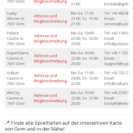
7301 Girm
Wegbeschreibung
21:00
kontakt@goldpl
Lucky
Mo-Sa: 11:00-
Tel: +43 463 890
Adresse und
Winner in
23:00, So: 13:00-
Email:
Wegbeschreibung
7301 Girm
21:00
service@luckyw
Palace
Mo-Sa: 10:00-
Tel: +43 1 90123
Adresse und
Casino in
22:00, So: 12:00-
Email:
Wegbeschreibung
7301 Girm
20:00
info@palacecas
SuperGame
Mo-Sa: 10:00-
Tel: +43 1 12345
Adresse und
Casino in
22:00, So: 12:00-
Email:
Wegbeschreibung
7301 Girm
20:00
support@super
Vulkan
Mo-Sa: 11:00-
Tel: +43 732 234
Adresse und
Casino in
24:00, So: 13:00-
Email:
Wegbeschreibung
7301 Girm
22:00
info@vulkancas
WinCity
Mo-Sa: 10:00-
Tel: +43 2236 56
Adresse und
Casino in
22:00, So: 12:00-
Email:
Wegbeschreibung
7301 Girm
20:00
kontakt@wincity
📍 Finde alle Spielhallen auf der interaktiven Karte
von Girm und in der Nähe!