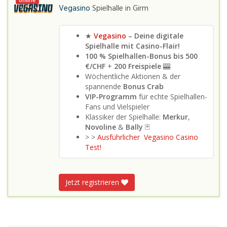
online
Vegasino
Spielhalle in
Girm
★
Vegasino
– Deine digitale
Spielhalle mit Casino-Flair!
100 % Spielhallen-Bonus bis 500
€/CHF
+
200 Freispiele
🎰
Wöchentliche Aktionen & der
spannende
Bonus Crab
VIP-Programm
für echte Spielhallen-
Fans und Vielspieler
Klassiker der Spielhalle:
Merkur
,
Novoline
&
Bally
🃏
> >
Ausführlicher Vegasino Casino
Test!
Jetzt registrieren