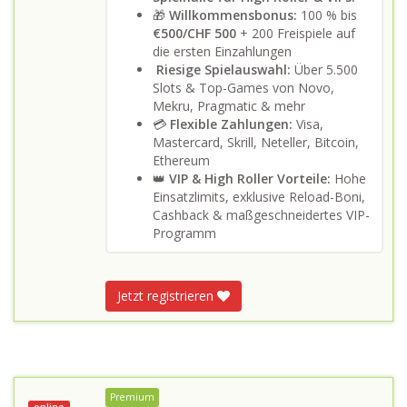
🎁
Willkommensbonus:
100 % bis
€500/CHF 500
+ 200 Freispiele auf
die ersten Einzahlungen
Riesige Spielauswahl:
Über 5.500
Slots & Top-Games von Novo,
Mekru, Pragmatic & mehr
💳
Flexible Zahlungen:
Visa,
Mastercard, Skrill, Neteller, Bitcoin,
Ethereum
👑
VIP & High Roller Vorteile:
Hohe
Einsatzlimits, exklusive Reload-Boni,
Cashback & maßgeschneidertes VIP-
Programm
Jetzt registrieren
Premium