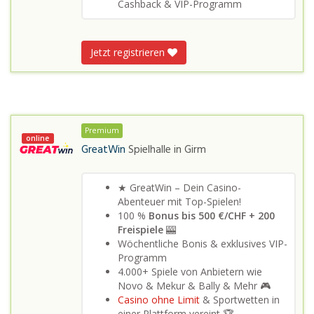
Cashback & VIP-Programm
Jetzt registrieren
Premium
online
GreatWin
Spielhalle in
Girm
★ GreatWin – Dein Casino-
Abenteuer mit Top-Spielen!
100 %
Bonus bis 500 €/CHF + 200
Freispiele
🎰
Wöchentliche Bonis & exklusives VIP-
Programm
4.000+ Spiele von Anbietern wie
Novo & Mekur & Bally & Mehr 🎮
Casino ohne Limit
& Sportwetten in
einer Plattform vereint 🏆