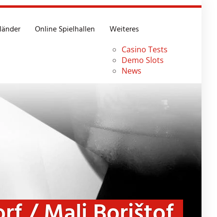
länder
Online Spielhallen
Weiteres
Casino Tests
Demo Slots
News
f / Mali Borištof