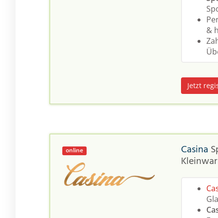
Sp
Per
& h
Zah
Üb
Jetzt reg
Casina
S
online
Kleinwar
Ca
Gla
Ca