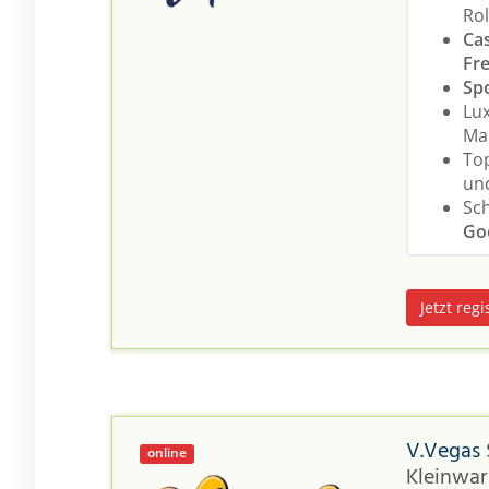
Rol
Ca
Fre
Sp
Lu
Ma
To
un
Sch
Go
Jetzt reg
V.Vegas
online
Kleinwar