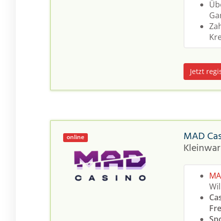
Übe
Ga
Za
Kre
Jetzt reg
MAD Cas
online
Kleinwar
MA
Wi
Ca
Fre
Sp