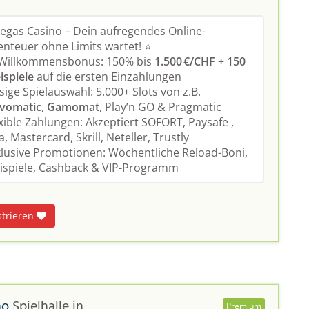
egas Casino – Dein aufregendes Online-
nteuer ohne Limits wartet! ⭐
 Willkommensbonus: 150% bis
1.500 €/CHF + 150
ispiele
auf die ersten Einzahlungen
sige Spielauswahl: 5.000+ Slots von z.B.
vomatic
,
Gamomat
, Play’n GO & Pragmatic
xible Zahlungen: Akzeptiert SOFORT, Paysafe ,
a, Mastercard, Skrill, Neteller, Trustly
lusive Promotionen: Wöchentliche Reload-Boni,
eispiele, Cashback & VIP-Programm
istrieren
no
Spielhalle in
Premium