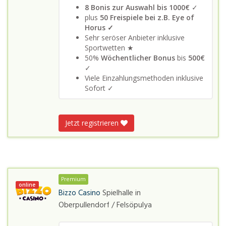
8 Bonis zur Auswahl bis 1000€
✓
plus
50 Freispiele bei z.B. Eye of
Horus ✓
Sehr seröser Anbieter inklusive
Sportwetten ★
50%
Wöchentlicher Bonus
bis
500€
✓
Viele Einzahlungsmethoden inklusive
Sofort ✓
Jetzt registrieren
Premium
online
Bizzo Casino
Spielhalle in
Oberpullendorf / Felsöpulya