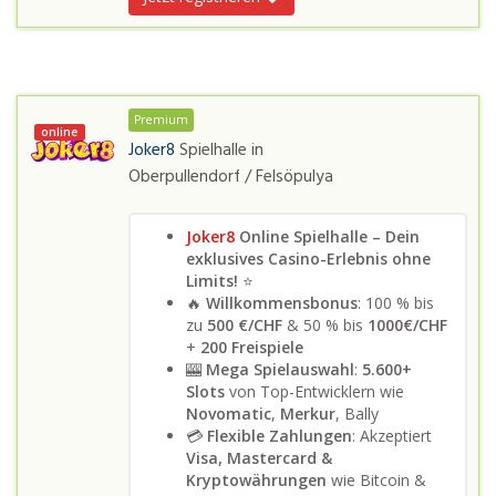
Premium
online
Joker8
Spielhalle in
Oberpullendorf / Felsöpulya
Joker8
Online Spielhalle – Dein
exklusives Casino-Erlebnis ohne
Limits!
⭐
🔥
Willkommensbonus
: 100 % bis
zu
500 €/CHF
& 50 % bis
1000€/CHF
+
200 Freispiele
🎰
Mega Spielauswahl
:
5.600+
Slots
von Top-Entwicklern wie
Novomatic
,
Merkur
, Bally
💳
Flexible Zahlungen
: Akzeptiert
Visa, Mastercard &
Kryptowährungen
wie Bitcoin &