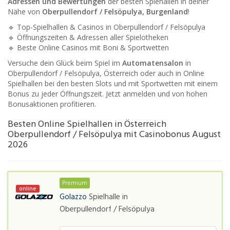
Adressen und Bewertungen
der besten Spiehallen in deiner
Nähe von
Oberpullendorf / Felsöpulya, Burgenland
!
🔹 Top-Spielhallen & Casinos in Oberpullendorf / Felsöpulya
🔹 Öffnungszeiten & Adressen aller Spielotheken
🔹 Beste Online Casinos mit Boni & Sportwetten
Versuche dein Glück beim Spiel im
Automatensalon
in
Oberpullendorf / Felsöpulya, Österreich oder auch in Online
Spielhallen bei den besten Slots und mit Sportwetten mit einem
Bonus zu jeder Öffnungszeit. Jetzt anmelden und von hohen
Bonusaktionen profitieren.
Besten Online Spielhallen in Österreich
Oberpullendorf / Felsöpulya mit Casinobonus August
2026
Premium
online
Golazzo
Spielhalle in
Oberpullendorf / Felsöpulya