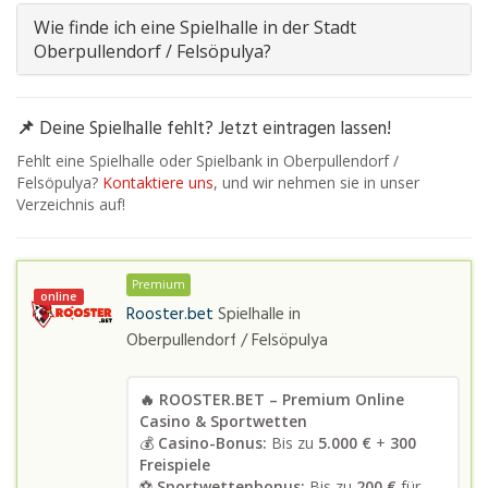
Wie finde ich eine Spielhalle in der Stadt
Oberpullendorf / Felsöpulya?
📌
Deine Spielhalle fehlt? Jetzt eintragen lassen!
Fehlt eine Spielhalle oder Spielbank in Oberpullendorf /
Felsöpulya?
Kontaktiere uns
, und wir nehmen sie in unser
Verzeichnis auf!
Premium
online
Rooster.bet
Spielhalle in
Oberpullendorf / Felsöpulya
🔥 ROOSTER.BET – Premium Online
Casino & Sportwetten
💰
Casino-Bonus:
Bis zu
5.000 €
+
300
Freispiele
⚽
Sportwettenbonus:
Bis zu
200 €
für