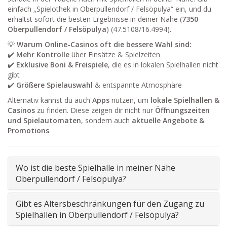
einfach „Spielothek in Oberpullendorf / Felsöpulya“ ein, und du
erhältst sofort die besten Ergebnisse in deiner Nähe (
7350
Oberpullendorf / Felsöpulya
) (47.5108/16.4994).
💡
Warum Online-Casinos oft die bessere Wahl sind:
✔️
Mehr Kontrolle
über Einsätze & Spielzeiten
✔️
Exklusive Boni & Freispiele
, die es in lokalen Spielhallen nicht
gibt
✔️
Größere Spielauswahl
& entspannte Atmosphäre
Alternativ kannst du auch
Apps
nutzen, um
lokale Spielhallen &
Casinos
zu finden. Diese zeigen dir nicht nur
Öffnungszeiten
und Spielautomaten
, sondern auch
aktuelle Angebote &
Promotions
.
Wo ist die beste Spielhalle in meiner Nähe
Oberpullendorf / Felsöpulya?
Gibt es Altersbeschränkungen für den Zugang zu
Spielhallen in Oberpullendorf / Felsöpulya?