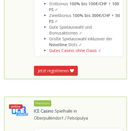
Erstbonus
100% bis 100€/CHF
+
100
FS
✓
Zweitbonus
100% bis 300€/CHF
+
50
FS
✓
Gute Spielauswahl und
Bonusaktionen ✓
Große Spielauswahl inklusiver der
Novoline
Slots ✓
Gutes Casino ohne Oasis
✓
Jetzt registrieren
Premium
online
ICE Casino
Spielhalle in
Oberpullendorf / Felsöpulya