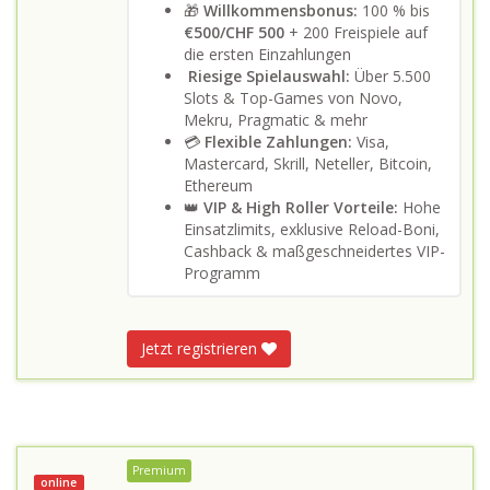
🎁
Willkommensbonus:
100 % bis
€500/CHF 500
+ 200 Freispiele auf
die ersten Einzahlungen
Riesige Spielauswahl:
Über 5.500
Slots & Top-Games von Novo,
Mekru, Pragmatic & mehr
💳
Flexible Zahlungen:
Visa,
Mastercard, Skrill, Neteller, Bitcoin,
Ethereum
👑
VIP & High Roller Vorteile:
Hohe
Einsatzlimits, exklusive Reload-Boni,
Cashback & maßgeschneidertes VIP-
Programm
Jetzt registrieren
Premium
online