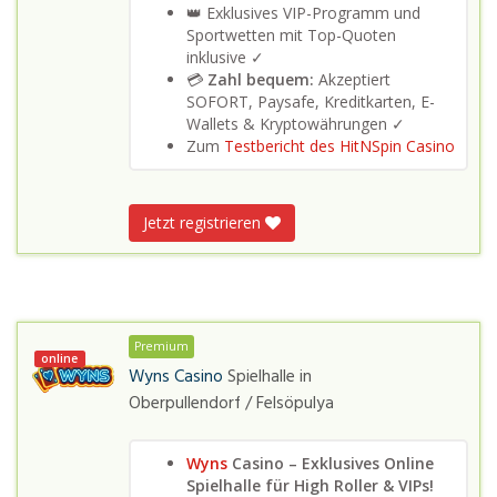
👑 Exklusives VIP-Programm und
Sportwetten mit Top-Quoten
inklusive ✓
💳
Zahl bequem:
Akzeptiert
SOFORT, Paysafe, Kreditkarten, E-
Wallets & Kryptowährungen ✓
Zum
Testbericht des HitNSpin Casino
Jetzt registrieren
Premium
online
Wyns Casino
Spielhalle in
Oberpullendorf / Felsöpulya
Wyns
Casino – Exklusives Online
Spielhalle für High Roller & VIPs!