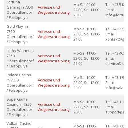
Fortuna
Mo-Sa: 09:00-
Tel: +43 512 
Gaming in 7350
Adresse und
22:00, So: 11:00-
Email:
Oberpullendorf
Wegbeschreibung
20:00
info@fortun
/ Felsöpulya
Gold Play in
Mo-Sa: 10:00-
Tel: +43 2236
7350
Adresse und
23:00, So: 12:00-
Email:
Oberpullendorf
Wegbeschreibung
21:00
kontakt@gold
/ Felsöpulya
Lucky Winner in
Mo-Sa: 11:00-
Tel: +43 463 
7350
Adresse und
23:00, So: 13:00-
Email:
Oberpullendorf
Wegbeschreibung
21:00
service@luck
/ Felsöpulya
Palace Casino
Mo-Sa: 10:00-
Tel: +43 1 90
in 7350
Adresse und
22:00, So: 12:00-
Email:
Oberpullendorf
Wegbeschreibung
20:00
info@palacec
/ Felsöpulya
SuperGame
Mo-Sa: 10:00-
Tel: +43 1 12
Casino in 7350
Adresse und
22:00, So: 12:00-
Email:
Oberpullendorf
Wegbeschreibung
20:00
support@su
/ Felsöpulya
Vulkan Casino
Mo-Sa: 11:00-
Tel: +43 732 