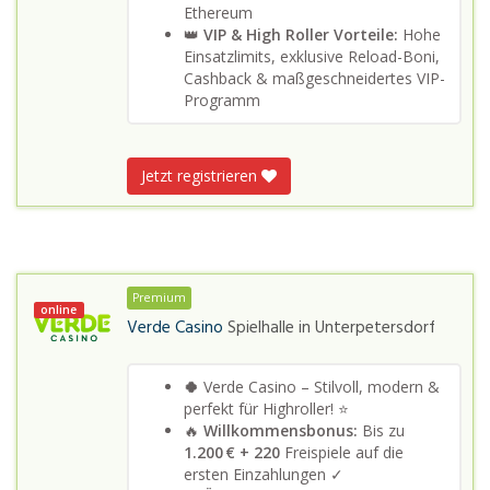
Ethereum
👑
VIP & High Roller Vorteile:
Hohe
Einsatzlimits, exklusive Reload-Boni,
Cashback & maßgeschneidertes VIP-
Programm
Jetzt registrieren
Premium
online
Verde Casino
Spielhalle in
Unterpetersdorf
🍀
Verde Casino – Stilvoll, modern &
perfekt für Highroller! ⭐
🔥
Willkommensbonus:
Bis zu
1.200 € + 220
Freispiele auf die
ersten Einzahlungen ✓