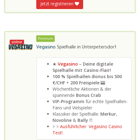
Jetzt registrieren
Premium
online
Vegasino
Spielhalle in
Unterpetersdorf
★
Vegasino
– Deine digitale
Spielhalle mit Casino-Flair!
100 % Spielhallen-Bonus bis 500
€/CHF
+
200 Freispiele
🎰
Wöchentliche Aktionen & der
spannende
Bonus Crab
VIP-Programm
für echte Spielhallen-
Fans und Vielspieler
Klassiker der Spielhalle:
Merkur
,
Novoline
&
Bally
🃏
> >
Ausführlicher Vegasino Casino
Test!