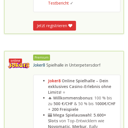
Testbericht
✓
Jetzt registrieren
Premium
online
Joker8
Spielhalle in
Unterpetersdorf
Joker8
Online Spielhalle – Dein
exklusives Casino-Erlebnis ohne
Limits!
⭐
🔥
Willkommensbonus
: 100 % bis
zu
500 €/CHF
& 50 % bis
1000€/CHF
+
200 Freispiele
🎰
Mega Spielauswahl
:
5.600+
Slots
von Top-Entwicklern wie
Novomatic
,
Merkur
, Bally