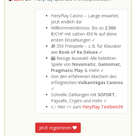
FieryPlay Casino – Lange erwartet,
jetzt endlich da!
Willkommensbonus: Bis zu
2.500
€
/CHF mit satten 450 % auf deine
ersten Einzahlungen ✓
🎁 350 Freispiele – z. B. für Klassiker
wie
Book of Ra Deluxe
✓
🎰 Riesige Auswahl: Alle beliebten
Spiele von
Novomatic
,
Gamomat
,
Pragmatic Play
& mehr ✓
Von den erfahrenen Machern des
erfolgreichen
VulkanVegas Casinos
✓
Schnelle Zahlungen mit
SOFORT
,
Paysafe, Crypto und mehr ✓
👉 Hier >> zum
FieryPlay Testbericht
Jetzt registrieren