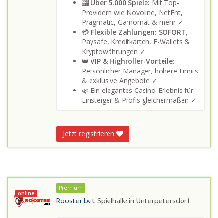
🎰
Über 5.000 Spiele:
Mit Top-
Providern wie Novoline, NetEnt,
Pragmatic, Gamomat & mehr ✓
💳
Flexible Zahlungen:
SOFORT
,
Paysafe, Kreditkarten, E-Wallets &
Kryptowährungen ✓
👑
VIP & Highroller-Vorteile:
Persönlicher Manager, höhere Limits
& exklusive Angebote ✓
🌿 Ein elegantes Casino-Erlebnis für
Einsteiger & Profis gleichermaßen ✓
Jetzt registrieren
Premium
online
Rooster.bet
Spielhalle in
Unterpetersdorf