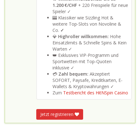
1.200 €/CHF
+ 220 Freispiele für neue
Spieler ✓
🎰 Klassiker wie Sizzling Hot &
weitere Top-Slots von Novoline &
Co.
✓
💎
Highroller willkommen:
Hohe
Einsatzlimits & Schnelle Spins & Kein
Warten ✓
👑 Exklusives VIP-Programm und
Sportwetten mit Top-Quoten
inklusive ✓
💳
Zahl bequem:
Akzeptiert
SOFORT, Paysafe, Kreditkarten, E-
Wallets & Kryptowährungen ✓
Zum
Testbericht des HitNSpin Casino
Jetzt registrieren