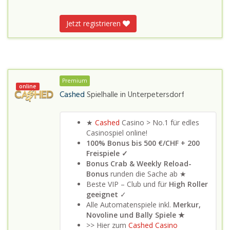
Jetzt registrieren
Premium
online
Cashed
Spielhalle in
Unterpetersdorf
★
Cashed
Casino > No.1 für edles
Casinospiel online!
100% Bonus bis 500 €/CHF + 200
Freispiele ✓
Bonus Crab &
Weekly Reload-
Bonus
runden die Sache ab ★
Beste VIP – Club und für
High Roller
geeignet
✓
Alle Automatenspiele inkl.
Merkur,
Novoline und Bally Spiele ★
>> Hier zum
Cashed Casino