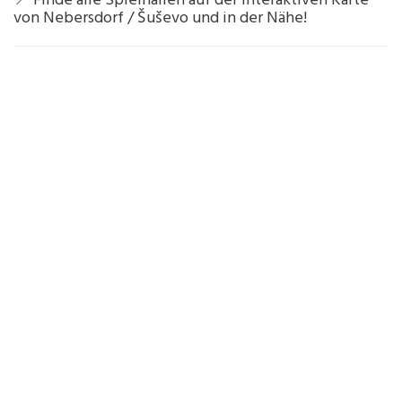
📍 Finde alle Spielhallen auf der interaktiven Karte
von Nebersdorf / Šuševo und in der Nähe!