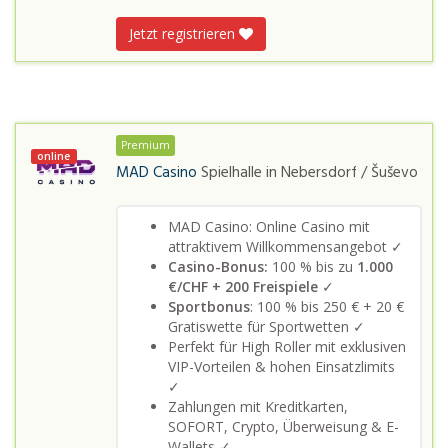
Jetzt registrieren
Premium
online
MAD Casino
Spielhalle in
Nebersdorf / Šuševo
MAD Casino: Online Casino mit
attraktivem Willkommensangebot ✓
Casino-Bonus:
100 % bis zu
1.000
€/CHF + 200 Freispiele
✓
Sportbonus
: 100 % bis 250 € + 20 €
Gratiswette für Sportwetten ✓
Perfekt für High Roller mit exklusiven
VIP-Vorteilen & hohen Einsatzlimits
✓
Zahlungen mit Kreditkarten,
SOFORT, Crypto, Überweisung & E-
Wallets ✓