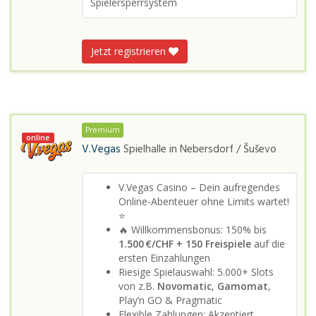
Spielersperrsystem
Jetzt registrieren
Premium
online
V.Vegas
Spielhalle in
Nebersdorf / Šuševo
V.Vegas Casino – Dein aufregendes
Online-Abenteuer ohne Limits wartet!
⭐
🔥 Willkommensbonus: 150% bis
1.500 €/CHF + 150 Freispiele
auf die
ersten Einzahlungen
Riesige Spielauswahl: 5.000+ Slots
von z.B.
Novomatic
,
Gamomat
,
Play’n GO & Pragmatic
Flexible Zahlungen: Akzeptiert