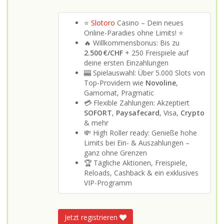
⭐
Slotoro
Casino – Dein neues
Online-Paradies ohne Limits! ⭐
🔥 Willkommensbonus: Bis zu
2.500 €/CHF
+ 250 Freispiele auf
deine ersten Einzahlungen
🎰 Spielauswahl: Über 5.000 Slots von
Top-Providern wie
Novoline
,
Gamomat, Pragmatic
💳 Flexible Zahlungen: Akzeptiert
SOFORT
,
Paysafecard
, Visa,
Crypto
& mehr
💸 High Roller ready: Genieße hohe
Limits bei Ein- & Auszahlungen –
ganz ohne Grenzen
🏆 Tägliche Aktionen, Freispiele,
Reloads, Cashback & ein exklusives
VIP-Programm
Jetzt registrieren