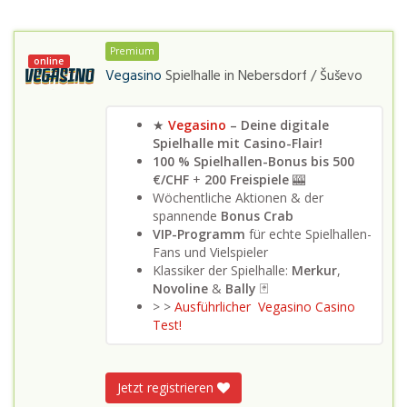
Premium
online
Vegasino
Spielhalle in
Nebersdorf / Šuševo
★
Vegasino
– Deine digitale
Spielhalle mit Casino-Flair!
100 % Spielhallen-Bonus bis 500
€/CHF
+
200 Freispiele
🎰
Wöchentliche Aktionen & der
spannende
Bonus Crab
VIP-Programm
für echte Spielhallen-
Fans und Vielspieler
Klassiker der Spielhalle:
Merkur
,
Novoline
&
Bally
🃏
> >
Ausführlicher Vegasino Casino
Test!
Jetzt registrieren