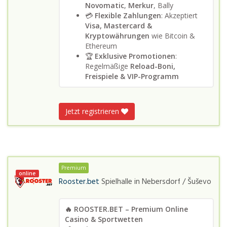
Novomatic
,
Merkur
, Bally
💳
Flexible Zahlungen
: Akzeptiert
Visa, Mastercard &
Kryptowährungen
wie Bitcoin &
Ethereum
🏆
Exklusive Promotionen
:
Regelmäßige
Reload-Boni,
Freispiele & VIP-Programm
Jetzt registrieren
Premium
online
Rooster.bet
Spielhalle in
Nebersdorf / Šuševo
🔥 ROOSTER.BET – Premium Online
Casino & Sportwetten