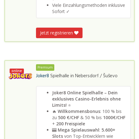
Viele Einzahlungsmethoden inklusive
Sofort ✓
Jetzt registrieren
Premium
online
Joker8
Spielhalle in
Nebersdorf / Šuševo
Joker8 Online Spielhalle – Dein
exklusives Casino-Erlebnis ohne
Limits!
⭐
🔥
Willkommensbonus
: 100 % bis
zu
500 €/CHF
& 50 % bis
1000€/CHF
+
200 Freispiele
🎰
Mega Spielauswahl
:
5.600+
Slots
von Top-Entwicklern wie