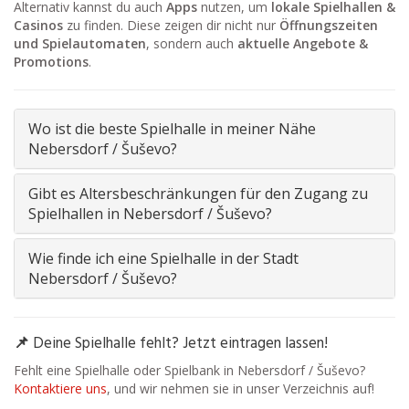
Alternativ kannst du auch
Apps
nutzen, um
lokale Spielhallen &
Casinos
zu finden. Diese zeigen dir nicht nur
Öffnungszeiten
und Spielautomaten
, sondern auch
aktuelle Angebote &
Promotions
.
Wo ist die beste Spielhalle in meiner Nähe
Nebersdorf / Šuševo?
Gibt es Altersbeschränkungen für den Zugang zu
Spielhallen in Nebersdorf / Šuševo?
Wie finde ich eine Spielhalle in der Stadt
Nebersdorf / Šuševo?
📌
Deine Spielhalle fehlt? Jetzt eintragen lassen!
Fehlt eine Spielhalle oder Spielbank in Nebersdorf / Šuševo?
Kontaktiere uns
, und wir nehmen sie in unser Verzeichnis auf!