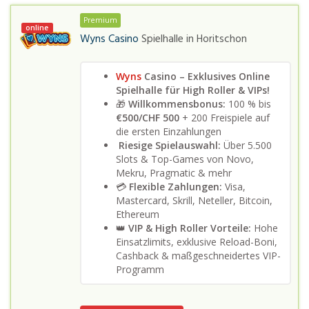
Premium
online
Wyns Casino
Spielhalle in
Horitschon
Wyns
Casino – Exklusives Online
Spielhalle für High Roller & VIPs!
🎁
Willkommensbonus:
100 % bis
€500/CHF 500
+ 200 Freispiele auf
die ersten Einzahlungen
Riesige Spielauswahl:
Über 5.500
Slots & Top-Games von Novo,
Mekru, Pragmatic & mehr
💳
Flexible Zahlungen:
Visa,
Mastercard, Skrill, Neteller, Bitcoin,
Ethereum
👑
VIP & High Roller Vorteile:
Hohe
Einsatzlimits, exklusive Reload-Boni,
Cashback & maßgeschneidertes VIP-
Programm