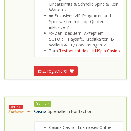
Einsatzlimits & Schnelle Spins & Kein
Warten ✓
👑 Exklusives VIP-Programm und
Sportwetten mit Top-Quoten
inklusive ✓
💳
Zahl bequem:
Akzeptiert
SOFORT, Paysafe, Kreditkarten, E-
Wallets & Kryptowährungen ✓
Zum
Testbericht des HitNSpin Casino
Jetzt registrieren
Premium
online
Casina
Spielhalle in
Horitschon
Casina Casino: Luxuriöses Online