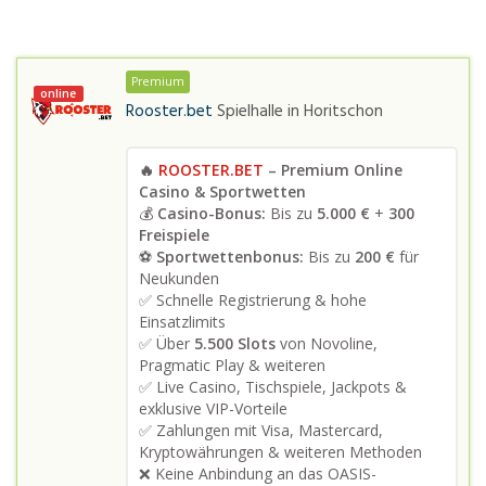
Premium
online
Rooster.bet
Spielhalle in
Horitschon
🔥
ROOSTER.BET
– Premium Online
Casino & Sportwetten
💰
Casino-Bonus:
Bis zu
5.000 €
+
300
Freispiele
⚽
Sportwettenbonus:
Bis zu
200 €
für
Neukunden
✅ Schnelle Registrierung & hohe
Einsatzlimits
✅ Über
5.500 Slots
von Novoline,
Pragmatic Play & weiteren
✅ Live Casino, Tischspiele, Jackpots &
exklusive VIP-Vorteile
✅ Zahlungen mit Visa, Mastercard,
Kryptowährungen & weiteren Methoden
❌ Keine Anbindung an das OASIS-