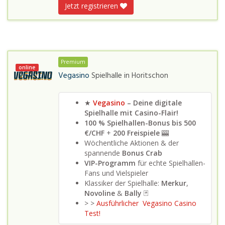
Jetzt registrieren
Premium
online
Vegasino
Spielhalle in
Horitschon
★
Vegasino
– Deine digitale
Spielhalle mit Casino-Flair!
100 % Spielhallen-Bonus bis 500
€/CHF
+
200 Freispiele
🎰
Wöchentliche Aktionen & der
spannende
Bonus Crab
VIP-Programm
für echte Spielhallen-
Fans und Vielspieler
Klassiker der Spielhalle:
Merkur
,
Novoline
&
Bally
🃏
> >
Ausführlicher Vegasino Casino
Test!