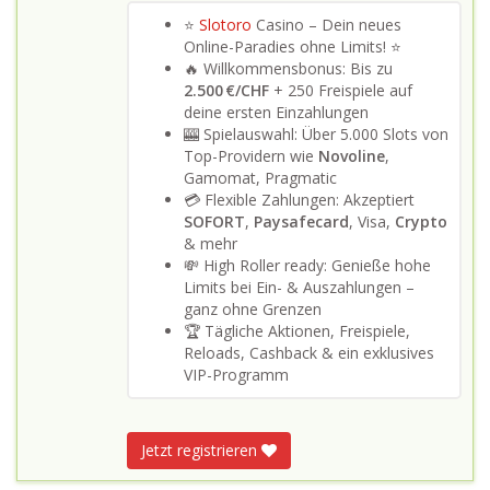
⭐
Slotoro
Casino – Dein neues
Online-Paradies ohne Limits! ⭐
🔥 Willkommensbonus: Bis zu
2.500 €/CHF
+ 250 Freispiele auf
deine ersten Einzahlungen
🎰 Spielauswahl: Über 5.000 Slots von
Top-Providern wie
Novoline
,
Gamomat, Pragmatic
💳 Flexible Zahlungen: Akzeptiert
SOFORT
,
Paysafecard
, Visa,
Crypto
& mehr
💸 High Roller ready: Genieße hohe
Limits bei Ein- & Auszahlungen –
ganz ohne Grenzen
🏆 Tägliche Aktionen, Freispiele,
Reloads, Cashback & ein exklusives
VIP-Programm
Jetzt registrieren