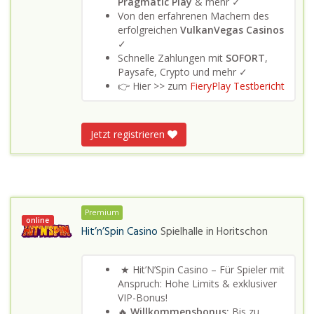
Pragmatic Play
& mehr ✓
Von den erfahrenen Machern des
erfolgreichen
VulkanVegas Casinos
✓
Schnelle Zahlungen mit
SOFORT
,
Paysafe, Crypto und mehr ✓
👉 Hier >> zum
FieryPlay Testbericht
Jetzt registrieren
Premium
online
Hit’n’Spin Casino
Spielhalle in
Horitschon
★ Hit’N’Spin Casino – Für Spieler mit
Anspruch: Hohe Limits & exklusiver
VIP-Bonus!
🔥
Willkommensbonus:
Bis zu