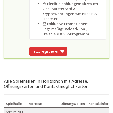
💳
Flexible Zahlungen
: Akzeptiert
Visa, Mastercard &
Kryptowährungen
wie Bitcoin &
Ethereum
🏆
Exklusive Promotionen
:
Regelmäßige
Reload-Boni,
Freispiele & VIP-Programm
Jetzt registrieren
Alle Spielhallen in Horitschon mit Adresse,
Öffnungszeiten und Kontaktmöglichkeiten
Spielhalle
Adresse
Öffnungszeiten
Kontaktinform
Admiral VLT-