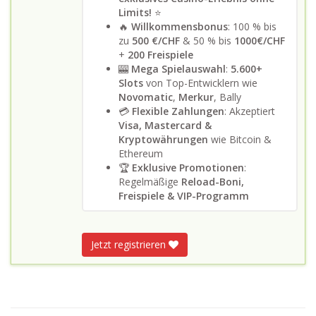
Limits!
⭐
🔥
Willkommensbonus
: 100 % bis
zu
500 €/CHF
& 50 % bis
1000€/CHF
+
200 Freispiele
🎰
Mega Spielauswahl
:
5.600+
Slots
von Top-Entwicklern wie
Novomatic
,
Merkur
, Bally
💳
Flexible Zahlungen
: Akzeptiert
Visa, Mastercard &
Kryptowährungen
wie Bitcoin &
Ethereum
🏆
Exklusive Promotionen
:
Regelmäßige
Reload-Boni,
Freispiele & VIP-Programm
Jetzt registrieren