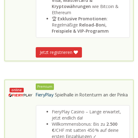
Visa, Mastercard &
Kryptowährungen
wie Bitcoin &
Ethereum
🏆
Exklusive Promotionen
:
Regelmäßige
Reload-Boni,
Freispiele & VIP-Programm
Jetzt registrieren
Premium
online
FieryPlay
Spielhalle in
Rotenturm an der Pinka
FieryPlay Casino – Lange erwartet,
jetzt endlich da!
Willkommensbonus: Bis zu
2.500
€
/CHF mit satten 450 % auf deine
ersten Einzahlungen ✓