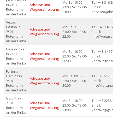
Joker Casino
Mo-Sa: 10:00-
Tel: +43 316 234
in 7501
Adresse und
23:00, So: 12:00-
Email:
Rotenturm
Wegbeschreibung
21:00
service@jokerca
an der Pinka
Vegas
Casino in
Mo-Sa: 11:00-
Tel: +43 732 345
Adresse und
7501
24:00, So: 13:00-
Email:
Wegbeschreibung
Rotenturm
22:00
info@vegascasi
an der Pinka
Casino Joker
Mo-Sa: 10:00-
Tel: +43 1 45678
in 7501
Adresse und
22:00, So: 12:00-
Email:
Rotenturm
Wegbeschreibung
20:00
kontakt@casino
an der Pinka
Fortuna
Gaming in
Mo-Sa: 09:00-
Tel: +43 512 678
Adresse und
7501
22:00, So: 11:00-
Email:
Wegbeschreibung
Rotenturm
20:00
info@fortunaga
an der Pinka
Gold Play in
Mo-Sa: 10:00-
Tel: +43 2236 78
7501
Adresse und
23:00, So: 12:00-
Email:
Rotenturm
Wegbeschreibung
21:00
kontakt@goldpl
an der Pinka