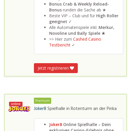
Bonus Crab &
Weekly Reload-
Bonus
runden die Sache ab ★
Beste VIP – Club und für
High Roller
geeignet
✓
Alle Automatenspiele inkl.
Merkur,
Novoline und Bally Spiele ★
>> Hier zum
Cashed Casino
Testbericht
✓
Jetzt registrieren
Premium
online
Joker8
Spielhalle in
Rotenturm an der Pinka
Joker8
Online Spielhalle – Dein
exklusives Casino-Erlebnis ohne