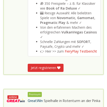
🎁 350 Freispiele – z. B. für Klassiker
wie
Book of Ra Deluxe
✓
🎰 Riesige Auswahl: Alle beliebten
Spiele von
Novomatic
,
Gamomat
,
Pragmatic Play
& mehr ✓
Von den erfahrenen Machern des
erfolgreichen
VulkanVegas Casinos
✓
Schnelle Zahlungen mit
SOFORT
,
Paysafe, Crypto und mehr ✓
👉 Hier >> zum
FieryPlay Testbericht
Jetzt registrieren
Premium
online
GreatWin
Spielhalle in
Rotenturm an der Pinka