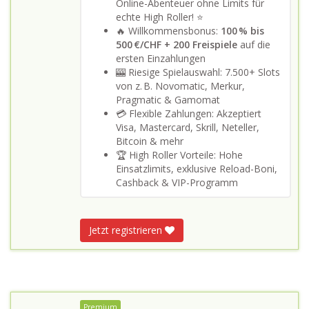
Online-Abenteuer ohne Limits für
echte High Roller! ⭐
🔥 Willkommensbonus:
100 % bis
500 €/CHF + 200 Freispiele
auf die
ersten Einzahlungen
🎰 Riesige Spielauswahl: 7.500+ Slots
von z. B. Novomatic, Merkur,
Pragmatic & Gamomat
💳 Flexible Zahlungen: Akzeptiert
Visa, Mastercard, Skrill, Neteller,
Bitcoin & mehr
🏆 High Roller Vorteile: Hohe
Einsatzlimits, exklusive Reload-Boni,
Cashback & VIP-Programm
Jetzt registrieren
Premium