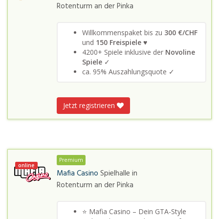
Rotenturm an der Pinka
Willkommenspaket bis zu
300 €/CHF
und
150 Freispiele ♥
4200+ Spiele inklusive der
Novoline
Spiele
✓
ca. 95% Auszahlungsquote ✓
Jetzt registrieren
Premium
online
Mafia Casino
Spielhalle in
Rotenturm an der Pinka
⭐ Mafia Casino – Dein GTA-Style