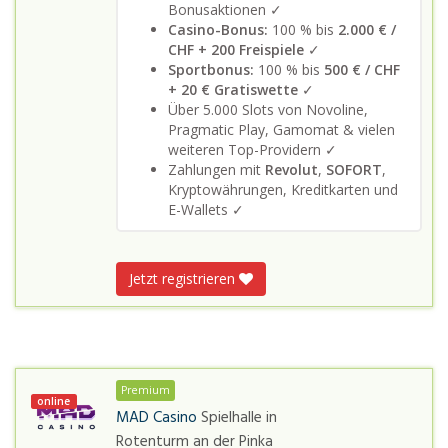
Bonusaktionen ✓
Casino-Bonus:
100 % bis
2.000 € /
CHF + 200 Freispiele
✓
Sportbonus:
100 % bis
500 € / CHF
+ 20 € Gratiswette
✓
Über 5.000 Slots von Novoline,
Pragmatic Play, Gamomat & vielen
weiteren Top-Providern ✓
Zahlungen mit
Revolut
,
SOFORT
,
Kryptowährungen, Kreditkarten und
E-Wallets ✓
Jetzt registrieren
Premium
online
MAD Casino
Spielhalle in
Rotenturm an der Pinka