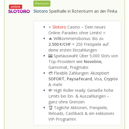
Premium
online
Slotoro
Spielhalle in
Rotenturm an der Pinka
⭐
Slotoro
Casino – Dein neues
Online-Paradies ohne Limits! ⭐
🔥 Willkommensbonus: Bis zu
2.500 €/CHF
+ 250 Freispiele auf
deine ersten Einzahlungen
🎰 Spielauswahl: Über 5.000 Slots von
Top-Providern wie
Novoline
,
Gamomat, Pragmatic
💳 Flexible Zahlungen: Akzeptiert
SOFORT
,
Paysafecard
, Visa,
Crypto
& mehr
💸 High Roller ready: Genieße hohe
Limits bei Ein- & Auszahlungen –
ganz ohne Grenzen
🏆 Tägliche Aktionen, Freispiele,
Reloads, Cashback & ein exklusives
VIP-Programm