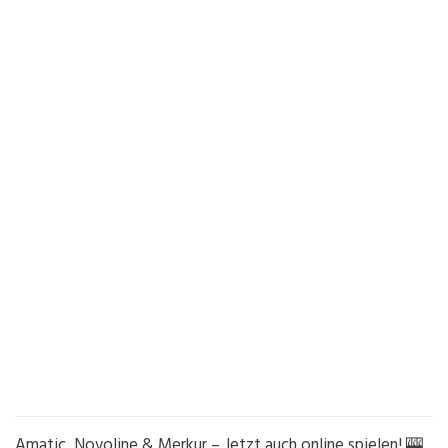
Amatic, Novoline & Merkur – Jetzt auch online spielen! 🎰