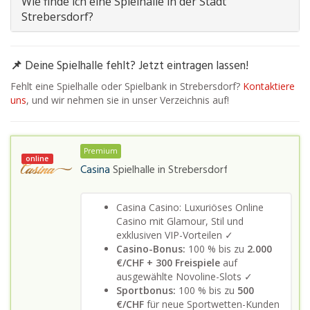
Wie finde ich eine Spielhalle in der Stadt
Strebersdorf?
📌
Deine Spielhalle fehlt? Jetzt eintragen lassen!
Fehlt eine Spielhalle oder Spielbank in Strebersdorf?
Kontaktiere
uns
, und wir nehmen sie in unser Verzeichnis auf!
Premium
online
Casina
Spielhalle in
Strebersdorf
Casina Casino: Luxuriöses Online
Casino mit Glamour, Stil und
exklusiven VIP-Vorteilen ✓
Casino-Bonus:
100 % bis zu
2.000
€/CHF + 300 Freispiele
auf
ausgewählte Novoline-Slots ✓
Sportbonus:
100 % bis zu
500
€/CHF
für neue Sportwetten-Kunden