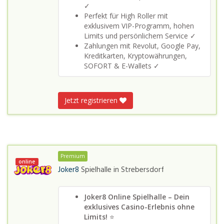
✓
Perfekt für High Roller mit
exklusivem VIP-Programm, hohen
Limits und persönlichem Service ✓
Zahlungen mit Revolut, Google Pay,
Kreditkarten, Kryptowährungen,
SOFORT & E-Wallets ✓
Jetzt registrieren
Premium
online
Joker8
Spielhalle in
Strebersdorf
Joker8 Online Spielhalle – Dein
exklusives Casino-Erlebnis ohne
Limits!
⭐