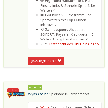
💎
Highroller willkommen:
Hohe
Einsatzlimits & Schnelle Spins & Kein
Warten ✓
👑 Exklusives VIP-Programm und
Sportwetten mit Top-Quoten
inklusive ✓
💳
Zahl bequem:
Akzeptiert
SOFORT, Paysafe, Kreditkarten, E-
Wallets & Kryptowährungen ✓
Zum
Testbericht des HitNSpin Casino
Jetzt registrieren
Premium
online
Wyns Casino
Spielhalle in
Strebersdorf
Wyns
Casino – Exklusives Online