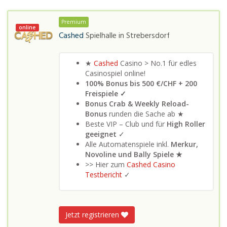
Premium
online
Cashed
Spielhalle in
Strebersdorf
★
Cashed
Casino > No.1 für edles
Casinospiel online!
100% Bonus bis 500 €/CHF + 200
Freispiele ✓
Bonus Crab &
Weekly Reload-
Bonus
runden die Sache ab ★
Beste VIP – Club und für
High Roller
geeignet
✓
Alle Automatenspiele inkl.
Merkur,
Novoline und Bally Spiele ★
>> Hier zum
Cashed Casino
Testbericht
✓
Jetzt registrieren