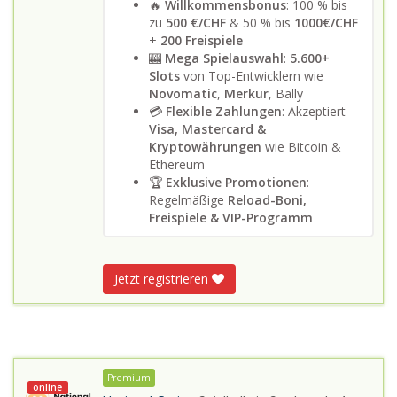
🔥
Willkommensbonus
: 100 % bis
zu
500 €/CHF
& 50 % bis
1000€/CHF
+
200 Freispiele
🎰
Mega Spielauswahl
:
5.600+
Slots
von Top-Entwicklern wie
Novomatic
,
Merkur
, Bally
💳
Flexible Zahlungen
: Akzeptiert
Visa, Mastercard &
Kryptowährungen
wie Bitcoin &
Ethereum
🏆
Exklusive Promotionen
:
Regelmäßige
Reload-Boni,
Freispiele & VIP-Programm
Jetzt registrieren
Premium
online