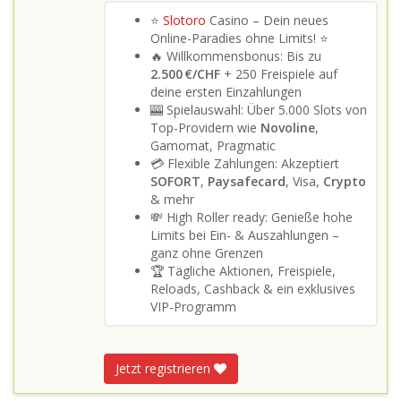
⭐
Slotoro
Casino – Dein neues
Online-Paradies ohne Limits! ⭐
🔥 Willkommensbonus: Bis zu
2.500 €/CHF
+ 250 Freispiele auf
deine ersten Einzahlungen
🎰 Spielauswahl: Über 5.000 Slots von
Top-Providern wie
Novoline
,
Gamomat, Pragmatic
💳 Flexible Zahlungen: Akzeptiert
SOFORT
,
Paysafecard
, Visa,
Crypto
& mehr
💸 High Roller ready: Genieße hohe
Limits bei Ein- & Auszahlungen –
ganz ohne Grenzen
🏆 Tägliche Aktionen, Freispiele,
Reloads, Cashback & ein exklusives
VIP-Programm
Jetzt registrieren