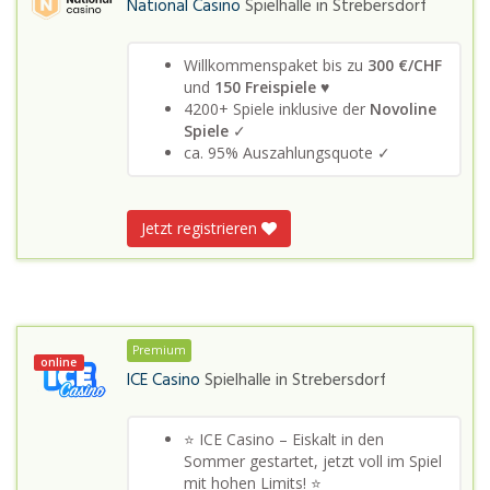
National Casino
Spielhalle in
Strebersdorf
Willkommenspaket bis zu
300 €/CHF
und
150 Freispiele ♥
4200+ Spiele inklusive der
Novoline
Spiele
✓
ca. 95% Auszahlungsquote ✓
Jetzt registrieren
Premium
online
ICE Casino
Spielhalle in
Strebersdorf
⭐ ICE Casino – Eiskalt in den
Sommer gestartet, jetzt voll im Spiel
mit hohen Limits! ⭐