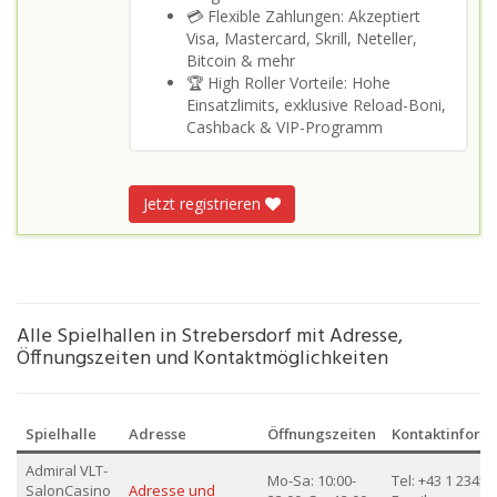
💳 Flexible Zahlungen: Akzeptiert
Visa, Mastercard, Skrill, Neteller,
Bitcoin & mehr
🏆 High Roller Vorteile: Hohe
Einsatzlimits, exklusive Reload-Boni,
Cashback & VIP-Programm
Jetzt registrieren
Alle Spielhallen in Strebersdorf mit Adresse,
Öffnungszeiten und Kontaktmöglichkeiten
Spielhalle
Adresse
Öffnungszeiten
Kontaktinform
Admiral VLT-
Mo-Sa: 10:00-
Tel: +43 1 23456
SalonCasino
Adresse und