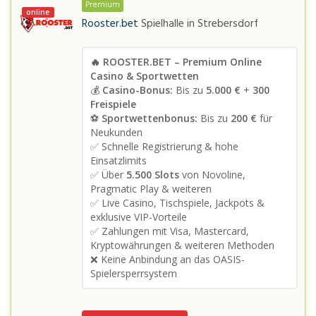
Premium
online
Rooster.bet
Spielhalle in
Strebersdorf
🔥 ROOSTER.BET – Premium Online
Casino & Sportwetten
💰
Casino-Bonus:
Bis zu
5.000 €
+
300
Freispiele
⚽
Sportwettenbonus:
Bis zu
200 €
für
Neukunden
✅ Schnelle Registrierung & hohe
Einsatzlimits
✅ Über
5.500 Slots
von Novoline,
Pragmatic Play & weiteren
✅ Live Casino, Tischspiele, Jackpots &
exklusive VIP-Vorteile
✅ Zahlungen mit Visa, Mastercard,
Kryptowährungen & weiteren Methoden
❌ Keine Anbindung an das OASIS-
Spielersperrsystem