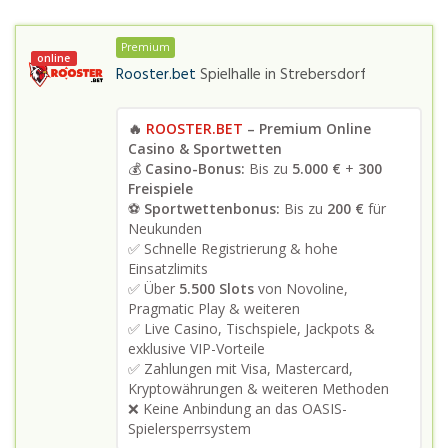
Premium
online
Rooster.bet
Spielhalle in
Strebersdorf
🔥
ROOSTER.BET
– Premium Online
Casino & Sportwetten
💰
Casino-Bonus:
Bis zu
5.000 €
+
300
Freispiele
⚽
Sportwettenbonus:
Bis zu
200 €
für
Neukunden
✅ Schnelle Registrierung & hohe
Einsatzlimits
✅ Über
5.500 Slots
von Novoline,
Pragmatic Play & weiteren
✅ Live Casino, Tischspiele, Jackpots &
exklusive VIP-Vorteile
✅ Zahlungen mit Visa, Mastercard,
Kryptowährungen & weiteren Methoden
❌ Keine Anbindung an das OASIS-
Spielersperrsystem