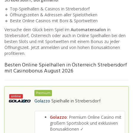
🔹 Top-Spielhallen & Casinos in Strebersdorf
🔹 Öffnungszeiten & Adressen aller Spielotheken
🔹 Beste Online Casinos mit Boni & Sportwetten
Versuche dein Glück beim Spiel im
Automatensalon
in
Strebersdorf, Österreich oder auch in Online Spielhallen bei den
besten Slots und mit Sportwetten mit einem Bonus zu jeder
Öffnungszeit. Jetzt anmelden und von hohen Bonusaktionen
profitieren.
Besten Online Spielhallen in Österreich Strebersdorf
mit Casinobonus August 2026
Premium
online
Golazzo
Spielhalle in
Strebersdorf
Golazzo
: Premium Online Casino mit
großem Sportsbook und exklusiven
Bonusaktionen ✓