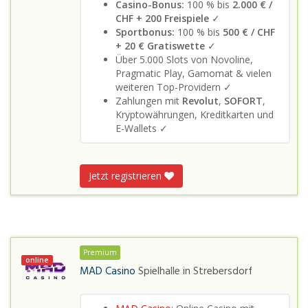
Casino-Bonus:
100 % bis
2.000 € /
CHF + 200 Freispiele
✓
Sportbonus:
100 % bis
500 € / CHF
+ 20 € Gratiswette
✓
Über 5.000 Slots von Novoline,
Pragmatic Play, Gamomat & vielen
weiteren Top-Providern ✓
Zahlungen mit
Revolut
,
SOFORT
,
Kryptowährungen, Kreditkarten und
E-Wallets ✓
Jetzt registrieren
Premium
online
MAD Casino
Spielhalle in
Strebersdorf