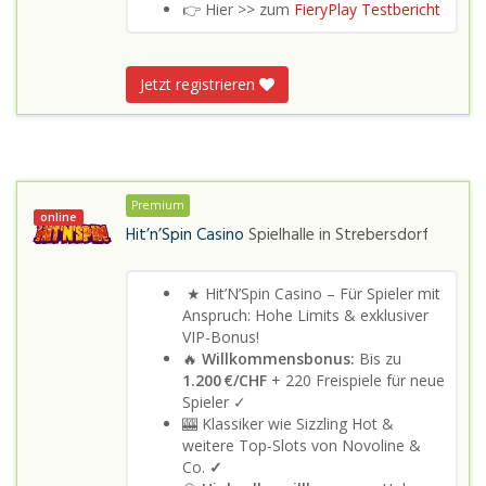
👉 Hier >> zum
FieryPlay Testbericht
Jetzt registrieren
Premium
online
Hit’n’Spin Casino
Spielhalle in
Strebersdorf
★ Hit’N’Spin Casino – Für Spieler mit
Anspruch: Hohe Limits & exklusiver
VIP-Bonus!
🔥
Willkommensbonus:
Bis zu
1.200 €/CHF
+ 220 Freispiele für neue
Spieler ✓
🎰 Klassiker wie Sizzling Hot &
weitere Top-Slots von Novoline &
Co.
✓