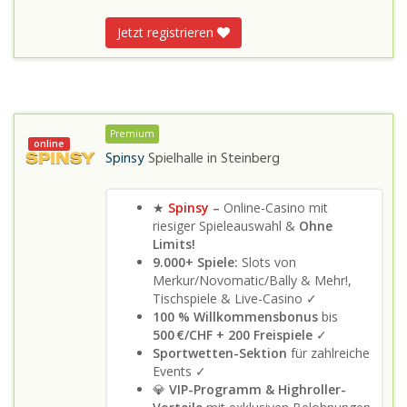
Jetzt registrieren
Premium
online
Spinsy
Spielhalle in
Steinberg
★
Spinsy
–
Online-Casino mit
riesiger Spieleauswahl &
Ohne
Limits
!
9.000+ Spiele:
Slots von
Merkur/Novomatic/Bally & Mehr!,
Tischspiele & Live-Casino ✓
100 % Willkommensbonus
bis
500 €/CHF + 200 Freispiele
✓
Sportwetten-Sektion
für zahlreiche
Events ✓
💎
VIP-Programm & Highroller-