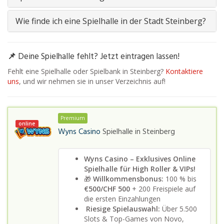
Wie finde ich eine Spielhalle in der Stadt Steinberg?
📌
Deine Spielhalle fehlt? Jetzt eintragen lassen!
Fehlt eine Spielhalle oder Spielbank in Steinberg?
Kontaktiere
uns
, und wir nehmen sie in unser Verzeichnis auf!
Premium
online
Wyns Casino
Spielhalle in
Steinberg
Wyns Casino – Exklusives Online
Spielhalle für High Roller & VIPs!
🎁
Willkommensbonus:
100 % bis
€500/CHF 500
+ 200 Freispiele auf
die ersten Einzahlungen
Riesige Spielauswahl:
Über 5.500
Slots & Top-Games von Novo,