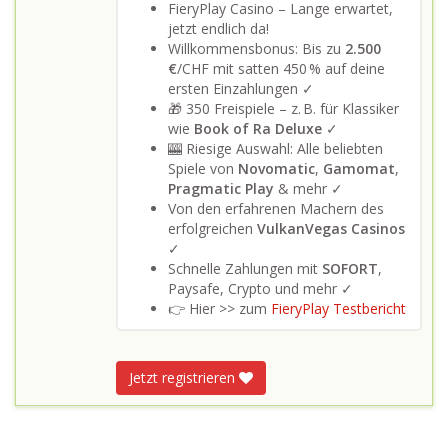
FieryPlay Casino – Lange erwartet,
jetzt endlich da!
Willkommensbonus: Bis zu
2.500
€
/CHF mit satten 450 % auf deine
ersten Einzahlungen ✓
🎁 350 Freispiele – z. B. für Klassiker
wie
Book of Ra Deluxe
✓
🎰 Riesige Auswahl: Alle beliebten
Spiele von
Novomatic
,
Gamomat
,
Pragmatic Play
& mehr ✓
Von den erfahrenen Machern des
erfolgreichen
VulkanVegas Casinos
✓
Schnelle Zahlungen mit
SOFORT
,
Paysafe, Crypto und mehr ✓
👉 Hier >> zum
FieryPlay Testbericht
Jetzt registrieren