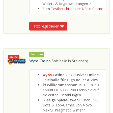
Wallets & Kryptowährungen ✓
Zum
Testbericht des HitNSpin Casino
Jetzt registrieren
Premium
online
Wyns Casino
Spielhalle in
Steinberg
Wyns
Casino – Exklusives Online
Spielhalle für High Roller & VIPs!
🎁
Willkommensbonus:
100 % bis
€500/CHF 500
+ 200 Freispiele auf
die ersten Einzahlungen
Riesige Spielauswahl:
Über 5.500
Slots & Top-Games von Novo,
Mekru, Pragmatic & mehr