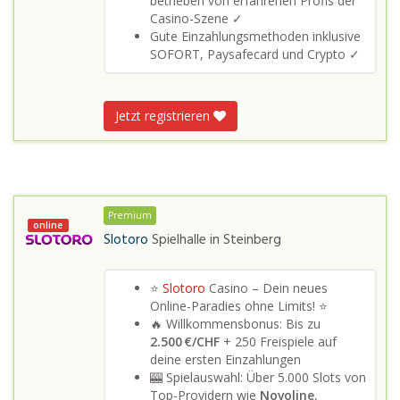
betrieben von erfahrenen Profis der
Casino-Szene ✓
Gute Einzahlungsmethoden inklusive
SOFORT, Paysafecard und Crypto ✓
Jetzt registrieren
Premium
online
Slotoro
Spielhalle in
Steinberg
⭐
Slotoro
Casino – Dein neues
Online-Paradies ohne Limits! ⭐
🔥 Willkommensbonus: Bis zu
2.500 €/CHF
+ 250 Freispiele auf
deine ersten Einzahlungen
🎰 Spielauswahl: Über 5.000 Slots von
Top-Providern wie
Novoline
,