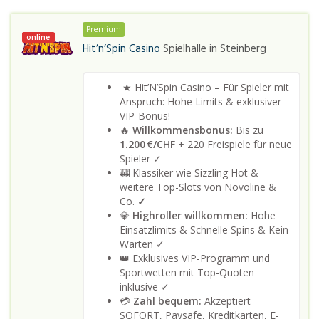
Premium
online
Hit’n’Spin Casino
Spielhalle in
Steinberg
★ Hit’N’Spin Casino – Für Spieler mit
Anspruch: Hohe Limits & exklusiver
VIP-Bonus!
🔥
Willkommensbonus:
Bis zu
1.200 €/CHF
+ 220 Freispiele für neue
Spieler ✓
🎰 Klassiker wie Sizzling Hot &
weitere Top-Slots von Novoline &
Co.
✓
💎
Highroller willkommen:
Hohe
Einsatzlimits & Schnelle Spins & Kein
Warten ✓
👑 Exklusives VIP-Programm und
Sportwetten mit Top-Quoten
inklusive ✓
💳
Zahl bequem:
Akzeptiert
SOFORT, Paysafe, Kreditkarten, E-