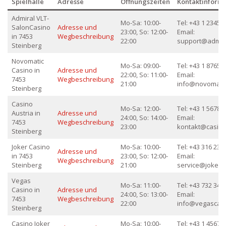
Spielhalle
Adresse
Öffnungszeiten
Kontaktinform
Admiral VLT-
Mo-Sa: 10:00-
Tel: +43 1 23456
SalonCasino
Adresse und
23:00, So: 12:00-
Email:
in 7453
Wegbeschreibung
22:00
support@admira
Steinberg
Novomatic
Mo-Sa: 09:00-
Tel: +43 1 87654
Casino in
Adresse und
22:00, So: 11:00-
Email:
7453
Wegbeschreibung
21:00
info@novomatic
Steinberg
Casino
Mo-Sa: 12:00-
Tel: +43 1 56789
Austria in
Adresse und
24:00, So: 14:00-
Email:
7453
Wegbeschreibung
23:00
kontakt@casino
Steinberg
Joker Casino
Mo-Sa: 10:00-
Tel: +43 316 234
Adresse und
in 7453
23:00, So: 12:00-
Email:
Wegbeschreibung
Steinberg
21:00
service@jokerca
Vegas
Mo-Sa: 11:00-
Tel: +43 732 345
Casino in
Adresse und
24:00, So: 13:00-
Email:
7453
Wegbeschreibung
22:00
info@vegascasi
Steinberg
Casino Joker
Mo-Sa: 10:00-
Tel: +43 1 45678