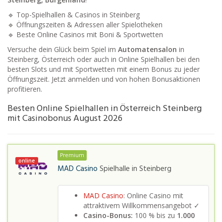
🔹 Top-Spielhallen & Casinos in Steinberg
🔹 Öffnungszeiten & Adressen aller Spielotheken
🔹 Beste Online Casinos mit Boni & Sportwetten
Versuche dein Glück beim Spiel im
Automatensalon
in
Steinberg, Österreich oder auch in Online Spielhallen bei den
besten Slots und mit Sportwetten mit einem Bonus zu jeder
Öffnungszeit. Jetzt anmelden und von hohen Bonusaktionen
profitieren.
Besten Online Spielhallen in Österreich Steinberg
mit Casinobonus August 2026
Premium
online
MAD Casino
Spielhalle in
Steinberg
MAD Casino
: Online Casino mit
attraktivem Willkommensangebot ✓
Casino-Bonus:
100 % bis zu
1.000