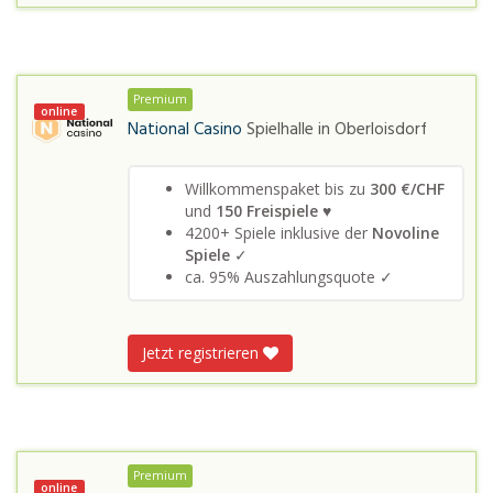
Premium
online
National Casino
Spielhalle in
Oberloisdorf
Willkommenspaket bis zu
300 €/CHF
und
150 Freispiele ♥
4200+ Spiele inklusive der
Novoline
Spiele
✓
ca. 95% Auszahlungsquote ✓
Jetzt registrieren
Premium
online