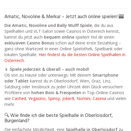
Amatic, Novoline & Merkur – Jetzt auch online spielen! 🎰
Die Amatic, Novoline und Bally Wulff Spiele
, die du aus
Spielhallen und VLT-Salon sowie Casinos in Östereich kennst,
kannst du jetzt auch
bequem online
spielen! Hol dir einen
exklusiven Casino Bonus
schon auf deine erste Einzahlung –
ganz ohne Wartezeit in einer Online Spielothek, Spielbank oder
lokalen Spielhalle.
Hier findest du die besten Online Spielhallen in
Österreich.
📱
Spiele jederzeit & überall – auch mobil!
Ob von zu Hause oder unterwegs: Mit deinem
Smartphone
oder Tablet
kannst du in Oberloisdorf, Wien, Graz, Linz,
Salzburg oder Innsbruck zu jeder Uhrzeit dein Glück versuchen!
Profitiere von
hohen Boni & Freispielen
in Top-Online-Casinos
wie
Cashed
,
Vegasino
,
Spinsy
,
Joker8
,
Nomini
,
Casinia
und vielen
mehr.
🔍 Wie finde ich die beste Spielhalle in Oberloisdorf,
Burgenland?
Die einfachste Möglichkeit, eine
Spielhalle in Oberloisdorf
zu