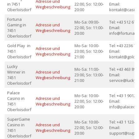
Adresse und
in 7451
22:00, So: 12:00-
Email:
Wegbeschreibung
Oberloisdorf
20:00
kontakt@casino
Fortuna
Mo-Sa: 09:00-
Tel: +43 512 678
Gaming in
Adresse und
22:00, So: 11:00-
Email:
7451
Wegbeschreibung
20:00
info@fortunaga
Oberloisdorf
Gold Play in
Mo-Sa: 10:00-
Tel: +43 2236 78
Adresse und
7451
23:00, So: 12:00-
Email:
Wegbeschreibung
Oberloisdorf
21:00
kontakt@goldpl
Lucky
Mo-Sa: 11:00-
Tel: +43 463 890
Winner in
Adresse und
23:00, So: 13:00-
Email:
7451
Wegbeschreibung
21:00
service@luckyw
Oberloisdorf
Palace
Mo-Sa: 10:00-
Tel: +43 1 90123
Casino in
Adresse und
22:00, So: 12:00-
Email:
7451
Wegbeschreibung
20:00
info@palacecas
Oberloisdorf
SuperGame
Mo-Sa: 10:00-
Tel: +43 1 12345
Casino in
Adresse und
22:00, So: 12:00-
Email:
7451
Wegbeschreibung
20:00
support@super
Oberloisdorf