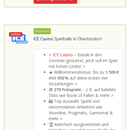
Premium
online
ICE Casino
Spielhalle in
Oberloisdorf
⭐
ICE Casino
– Eiskalt in den
Sommer gestartet, jetzt voll im Spiel
mit hohen Limits! ⭐
🔥 Willkommensbonus: Bis zu
1.500 €
mit 450 %
auf deine ersten vier
Einzahlungen ✓
🎁
270 Freispiele
– z. B. auf beliebte
Slots wie Book of Fallen & mehr ✓
🎰 Top-Auswahl: Spiele von
renommierten Anbietern wie
Novoline, Pragmatic, Gamomat &
mehr ✓
🏆 Mehrfach ausgezeichnet und