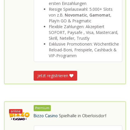
ersten Einzahlungen
Riesige Spielauswahl: 5.000+ Slots
von z.B.
Novomatic
,
Gamomat
,
Play’n GO & Pragmatic
Flexible Zahlungen: Akzeptiert
SOFORT, Paysafe , Visa, Mastercard,
Skrill, Neteller, Trustly
Exklusive Promotionen: Wöchentliche
Reload-Boni, Freispiele, Cashback &
VIP-Programm
Jetzt registrieren
Premium
online
Bizzo Casino
Spielhalle in
Oberloisdorf