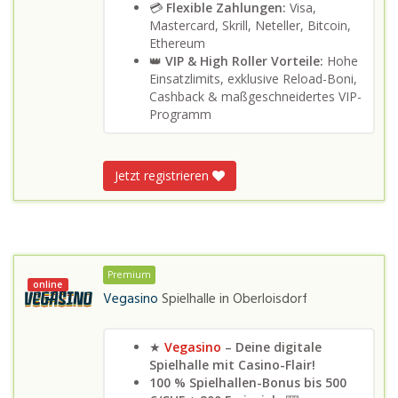
💳
Flexible Zahlungen:
Visa,
Mastercard, Skrill, Neteller, Bitcoin,
Ethereum
👑
VIP & High Roller Vorteile:
Hohe
Einsatzlimits, exklusive Reload-Boni,
Cashback & maßgeschneidertes VIP-
Programm
Jetzt registrieren
Premium
online
Vegasino
Spielhalle in
Oberloisdorf
★
Vegasino
– Deine digitale
Spielhalle mit Casino-Flair!
100 % Spielhallen-Bonus bis 500