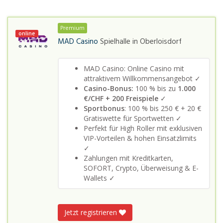
Premium
online
MAD Casino
Spielhalle in
Oberloisdorf
MAD Casino: Online Casino mit
attraktivem Willkommensangebot ✓
Casino-Bonus:
100 % bis zu
1.000
€/CHF + 200 Freispiele
✓
Sportbonus
: 100 % bis 250 € + 20 €
Gratiswette für Sportwetten ✓
Perfekt für High Roller mit exklusiven
VIP-Vorteilen & hohen Einsatzlimits
✓
Zahlungen mit Kreditkarten,
SOFORT, Crypto, Überweisung & E-
Wallets ✓
Jetzt registrieren