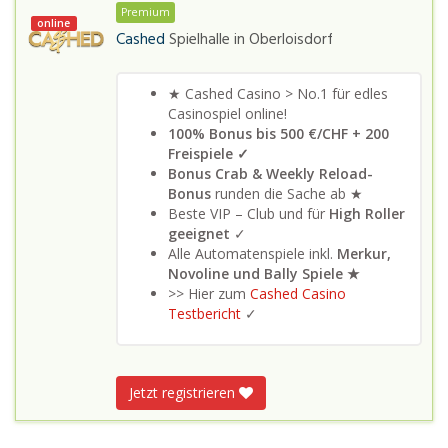
Premium
online
Cashed
Spielhalle in
Oberloisdorf
★ Cashed Casino > No.1 für edles
Casinospiel online!
100% Bonus bis 500 €/CHF + 200
Freispiele ✓
Bonus Crab &
Weekly Reload-
Bonus
runden die Sache ab ★
Beste VIP – Club und für
High Roller
geeignet
✓
Alle Automatenspiele inkl.
Merkur,
Novoline und Bally Spiele ★
>> Hier zum
Cashed Casino
Testbericht
✓
Jetzt registrieren