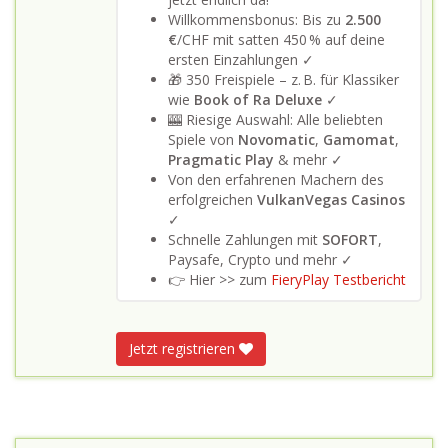
Willkommensbonus: Bis zu
2.500
€
/CHF mit satten 450 % auf deine
ersten Einzahlungen ✓
🎁 350 Freispiele – z. B. für Klassiker
wie
Book of Ra Deluxe
✓
🎰 Riesige Auswahl: Alle beliebten
Spiele von
Novomatic
,
Gamomat
,
Pragmatic Play
& mehr ✓
Von den erfahrenen Machern des
erfolgreichen
VulkanVegas Casinos
✓
Schnelle Zahlungen mit
SOFORT
,
Paysafe, Crypto und mehr ✓
👉 Hier >> zum
FieryPlay Testbericht
Jetzt registrieren