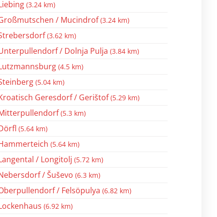
Liebing
(3.24 km)
Großmutschen / Mucindrof
(3.24 km)
Strebersdorf
(3.62 km)
Unterpullendorf / Dolnja Pulja
(3.84 km)
Lutzmannsburg
(4.5 km)
Steinberg
(5.04 km)
Kroatisch Geresdorf / Gerištof
(5.29 km)
Mitterpullendorf
(5.3 km)
Dörfl
(5.64 km)
Hammerteich
(5.64 km)
Langental / Longitolj
(5.72 km)
Nebersdorf / Šuševo
(6.3 km)
Oberpullendorf / Felsöpulya
(6.82 km)
Lockenhaus
(6.92 km)