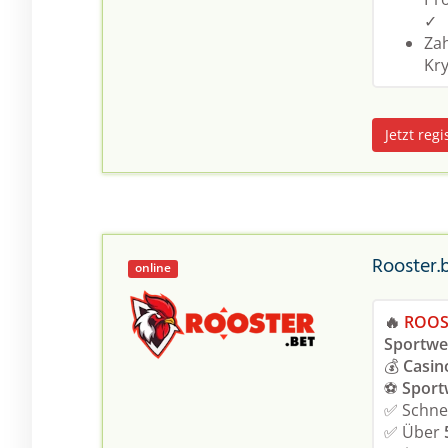
✓
Zah
Kr
Jetzt reg
Rooster.
online
🔥
ROOS
Sportwe
💰
Casin
⚽
Sport
✅ Schnel
✅ Über