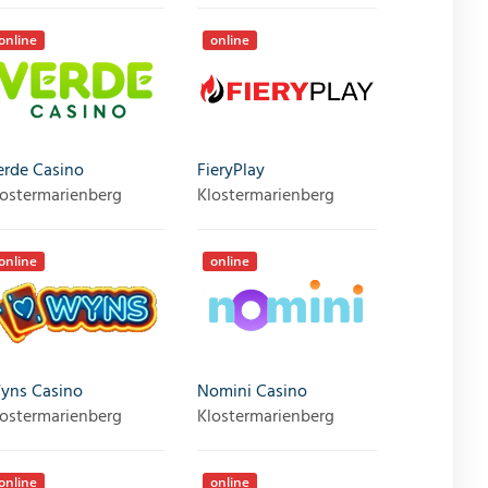
online
online
erde Casino
FieryPlay
lostermarienberg
Klostermarienberg
online
online
yns Casino
Nomini Casino
lostermarienberg
Klostermarienberg
online
online