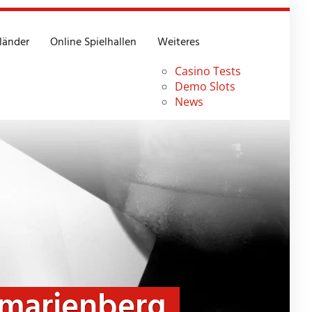
länder
Online Spielhallen
Weiteres
Casino Tests
Demo Slots
News
rmarienberg