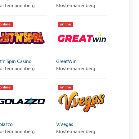
lostermarienberg
Klostermarienberg
online
online
t’n’Spin Casino
GreatWin
lostermarienberg
Klostermarienberg
online
online
olazzo
V.Vegas
lostermarienberg
Klostermarienberg