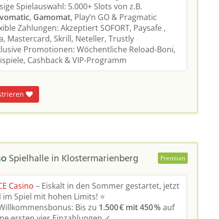
sige Spielauswahl: 5.000+ Slots von z.B.
vomatic
,
Gamomat
, Play’n GO & Pragmatic
xible Zahlungen: Akzeptiert SOFORT, Paysafe ,
a, Mastercard, Skrill, Neteller, Trustly
lusive Promotionen: Wöchentliche Reload-Boni,
eispiele, Cashback & VIP-Programm
istrieren
no
Spielhalle in
Klostermarienberg
Premium
CE Casino
– Eiskalt in den Sommer gestartet, jetzt
l im Spiel mit hohen Limits! ⭐
 Willkommensbonus: Bis zu
1.500 € mit 450 %
auf
ne ersten vier Einzahlungen ✓