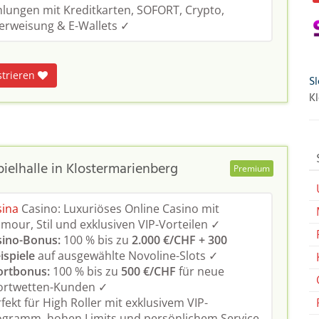
lungen mit Kreditkarten, SOFORT, Crypto,
erweisung & E-Wallets ✓
istrieren
S
K
pielhalle in
Klostermarienberg
Premium
sina
Casino: Luxuriöses Online Casino mit
mour, Stil und exklusiven VIP-Vorteilen ✓
sino-Bonus:
100 % bis zu
2.000 €/CHF + 300
ispiele
auf ausgewählte Novoline-Slots ✓
ortbonus:
100 % bis zu
500 €/CHF
für neue
ortwetten-Kunden ✓
fekt für High Roller mit exklusivem VIP-
ogramm, hohen Limits und persönlichem Service