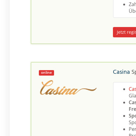
Zah
Üb
Jetzt reg
Casina
S
online
Ca
Gla
Ca
Fre
Sp
Sp
Per
Pr