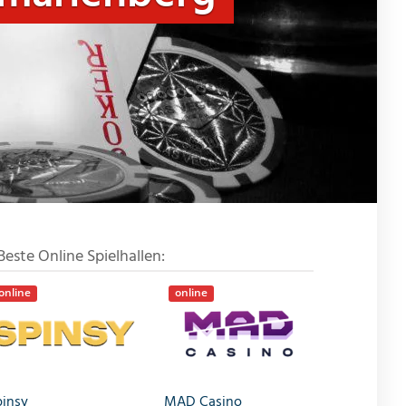
Beste Online Spielhallen:
online
online
pinsy
MAD Casino