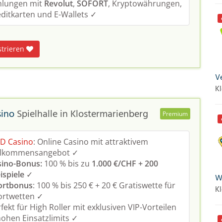
hlungen mit
Revolut
,
SOFORT
, Kryptowährungen,
ditkarten und E-Wallets ✓
istrieren
V
K
ino
Spielhalle in
Klostermarienberg
Premium
D Casino
: Online Casino mit attraktivem
llkommensangebot ✓
sino-Bonus:
100 % bis zu
1.000 €/CHF + 200
ispiele
✓
W
ortbonus
: 100 % bis 250 € + 20 € Gratiswette für
K
ortwetten ✓
fekt für High Roller mit exklusiven VIP-Vorteilen
ohen Einsatzlimits ✓